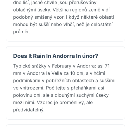
dne liší, jasné chvíle jsou přerušovány
oblačnými úseky. Většina regionů země vidí
podobný smíšený vzor, i když některé oblasti
mohou být sušší nebo vlhčí, než je celostátní
průměr.
Does It Rain In Andorra In únor?
Typické srážky v February v Andorra: asi 71
mm v Andorra la Vella za 10 dní, s vlhčími
podmínkami v pobřežních oblastech a suššími
ve vnitrozemí. Počítejte s přeháňkami asi
polovinu dní, ale s dlouhými suchými úseky
mezi nimi. Vzorec je proměnlivý, ale
předvídatelný.