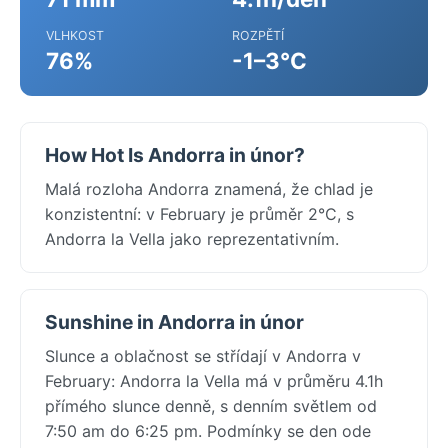
VLHKOST
ROZPĚTÍ
76%
-1–3°C
How Hot Is Andorra in únor?
Malá rozloha Andorra znamená, že chlad je
konzistentní: v February je průměr 2°C, s
Andorra la Vella jako reprezentativním.
Sunshine in Andorra in únor
Slunce a oblačnost se střídají v Andorra v
February: Andorra la Vella má v průměru 4.1h
přímého slunce denně, s denním světlem od
7:50 am do 6:25 pm. Podmínky se den ode