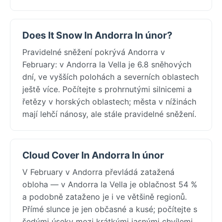
Does It Snow In Andorra In únor?
Pravidelné sněžení pokrývá Andorra v
February: v Andorra la Vella je 6.8 sněhových
dní, ve vyšších polohách a severních oblastech
ještě více. Počítejte s prohrnutými silnicemi a
řetězy v horských oblastech; města v nížinách
mají lehčí nánosy, ale stále pravidelné sněžení.
Cloud Cover In Andorra In únor
V February v Andorra převládá zatažená
obloha — v Andorra la Vella je oblačnost 54 %
a podobně zataženo je i ve většině regionů.
Přímé slunce je jen občasné a kusé; počítejte s
šedými úseky mezi krátkými jasnými chvílemi.