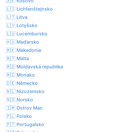
🇽🇰 Kosovo
🇱🇮 Lichtenštejnsko
🇱🇹 Litva
🇱🇻 Lotyšsko
🇱🇺 Lucembursko
🇭🇺 Maďarsko
🇲🇰 Makedonie
🇲🇹 Malta
🇲🇩 Moldavská republika
🇲🇨 Monako
🇩🇪 Německo
🇳🇱 Nizozemsko
🇳🇴 Norsko
🇮🇲 Ostrov Man
🇵🇱 Polsko
🇵🇹 Portugalsko