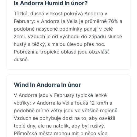
Is Andorra Humid In únor?
Těžká, dusná vlhkost pokrývá Andorra v
February: v Andorra la Vella je průměrně 76% a
podobně nasycené podmínky panují v celé
zemi. Vzduch je od východu do západu slunce
hustý a těžký, s malou úlevou přes noc.
Pobřežní a tropické oblasti jsou obzvlášť
dusné.
Wind In Andorra In únor
V Andorra jsou v February typické lehké
větříky: v Andorra la Vella fouká 12 km/h a
podobně mírné větry jsou ve většině regionů.
Vzduch se pohybuje dost na to, aby osvěžil
teplé dny, ale ne natolik, aby byl rušivý.
Přímořská města mohou mít o něco více.