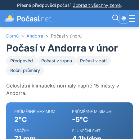
Přesné předpovědi počasí
.
Zobrazit všechny země
.
☰
Počasí.
net
🌐
Domů
>
Andorra
>
Počasí v únoru
Počasí v Andorra v únor
Předpověď
Počasí v srpnu
Počasí v září
Roční průměry
Celostátní klimatické normály napříč 15 městy v
Andorra.
PRŮMĚRNÉ MAXIMUM
PRŮMĚRNÉ MINIMUM
2°C
-5°C
SRÁŽKY
SLUNEČNÍ SVIT
71 mm
4.1h/den