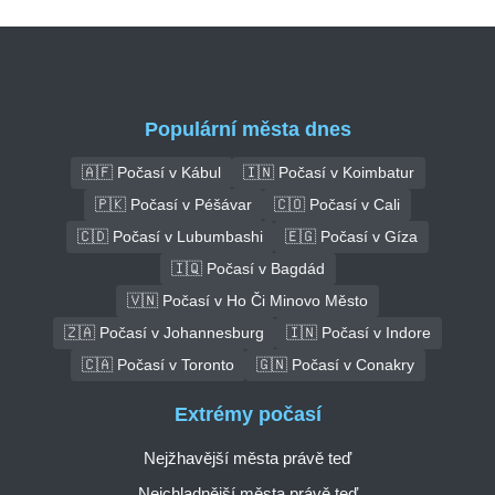
Populární města dnes
🇦🇫 Počasí v Kábul
🇮🇳 Počasí v Koimbatur
🇵🇰 Počasí v Péšávar
🇨🇴 Počasí v Cali
🇨🇩 Počasí v Lubumbashi
🇪🇬 Počasí v Gíza
🇮🇶 Počasí v Bagdád
🇻🇳 Počasí v Ho Či Minovo Město
🇿🇦 Počasí v Johannesburg
🇮🇳 Počasí v Indore
🇨🇦 Počasí v Toronto
🇬🇳 Počasí v Conakry
Extrémy počasí
Nejžhavější města právě teď
Nejchladnější města právě teď