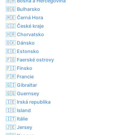
🇧🇦 Bosna a Hercegovina
🇧🇬 Bulharsko
🇲🇪 Černá Hora
🇨🇿 České kraje
🇭🇷 Chorvatsko
🇩🇰 Dánsko
🇪🇪 Estonsko
🇫🇴 Faerské ostrovy
🇫🇮 Finsko
🇫🇷 Francie
🇬🇮 Gibraltar
🇬🇬 Guernsey
🇮🇪 Irská republika
🇮🇸 Island
🇮🇹 Itálie
🇯🇪 Jersey