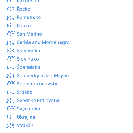
🇦🇹 Rakousko
🇬🇷 Řecko
🇷🇴 Rumunsko
🇷🇺 Rusko
🇸🇲 San Marino
🇷🇸 Serbia and Montenegro
🇸🇰 Slovensko
🇸🇮 Slovinsko
🇪🇸 Španělsko
🇸🇯 Špicberky a Jan Mayen
🇬🇧 Spojené království
🇷🇸 Srbsko
🇸🇪 Švédské království
🇨🇭 Švýcarsko
🇺🇦 Ukrajina
🇻🇦 Vatikán