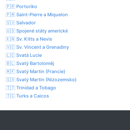
🇵🇷 Portoriko
🇵🇲 Saint-Pierre a Miquelon
🇸🇻 Salvador
🇺🇸 Spojené státy americké
🇰🇳 Sv. Kitts a Nevis
🇻🇨 Sv. Vincent a Grenadiny
🇱🇨 Svatá Lucie
🇧🇱 Svatý Bartoloměj
🇲🇫 Svatý Martin (Francie)
🇸🇽 Svatý Martin (Nizozemsko)
🇹🇹 Trinidad a Tobago
🇹🇨 Turks a Caicos