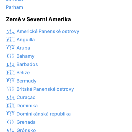
Parham
Země v Severní Amerika
🇻🇮 Americké Panenské ostrovy
🇦🇮 Anguilla
🇦🇼 Aruba
🇧🇸 Bahamy
🇧🇧 Barbados
🇧🇿 Belize
🇧🇲 Bermudy
🇻🇬 Britské Panenské ostrovy
🇨🇼 Curaçao
🇩🇲 Dominika
🇩🇴 Dominikánská republika
🇬🇩 Grenada
🇬🇱 Grónsko