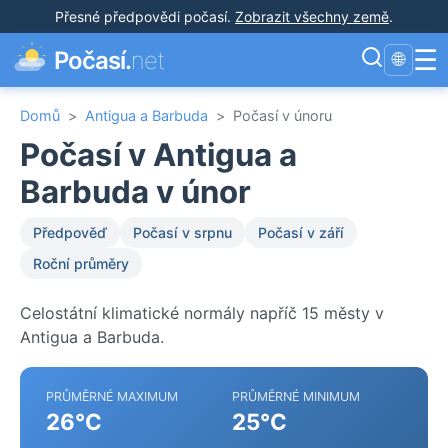
Přesné předpovědi počasí
.
Zobrazit všechny země
.
☰
Počasí.
net
🌐
Domů
>
Antigua a Barbuda
>
Počasí v únoru
Počasí v Antigua a
Barbuda v únor
Předpověď
Počasí v srpnu
Počasí v září
Roční průměry
Celostátní klimatické normály napříč 15 městy v
Antigua a Barbuda.
PRŮMĚRNÉ MAXIMUM
PRŮMĚRNÉ MINIMUM
26°C
25°C