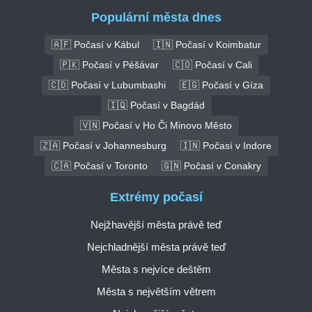
Populární města dnes
🇦🇫 Počasí v Kábul
🇮🇳 Počasí v Koimbatur
🇵🇰 Počasí v Péšávar
🇨🇴 Počasí v Cali
🇨🇩 Počasí v Lubumbashi
🇪🇬 Počasí v Gíza
🇮🇶 Počasí v Bagdád
🇻🇳 Počasí v Ho Či Minovo Město
🇿🇦 Počasí v Johannesburg
🇮🇳 Počasí v Indore
🇨🇦 Počasí v Toronto
🇬🇳 Počasí v Conakry
Extrémy počasí
Nejžhavější města právě teď
Nejchladnější města právě teď
Města s nejvíce deštěm
Města s největším větrem