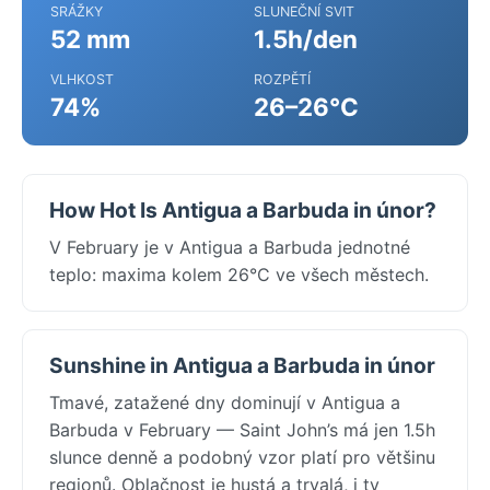
SRÁŽKY
SLUNEČNÍ SVIT
52 mm
1.5h/den
VLHKOST
ROZPĚTÍ
74%
26–26°C
How Hot Is Antigua a Barbuda in únor?
V February je v Antigua a Barbuda jednotné
teplo: maxima kolem 26°C ve všech městech.
Sunshine in Antigua a Barbuda in únor
Tmavé, zatažené dny dominují v Antigua a
Barbuda v February — Saint John’s má jen 1.5h
slunce denně a podobný vzor platí pro většinu
regionů. Oblačnost je hustá a trvalá, i ty