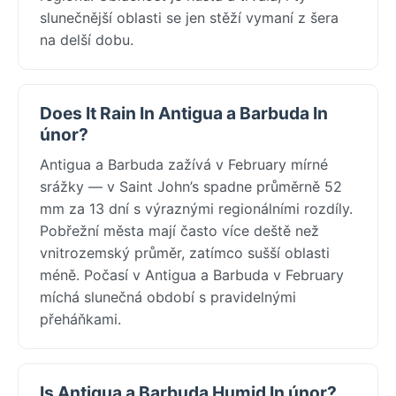
slunečnější oblasti se jen stěží vymaní z šera
na delší dobu.
Does It Rain In Antigua a Barbuda In
únor?
Antigua a Barbuda zažívá v February mírné
srážky — v Saint John’s spadne průměrně 52
mm za 13 dní s výraznými regionálními rozdíly.
Pobřežní města mají často více deště než
vnitrozemský průměr, zatímco sušší oblasti
méně. Počasí v Antigua a Barbuda v February
míchá slunečná období s pravidelnými
přeháňkami.
Is Antigua a Barbuda Humid In únor?