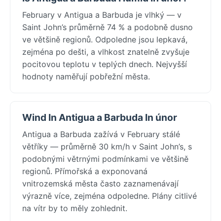
February v Antigua a Barbuda je vlhký — v
Saint John’s průměrně 74 % a podobně dusno
ve většině regionů. Odpoledne jsou lepkavá,
zejména po dešti, a vlhkost znatelně zvyšuje
pocitovou teplotu v teplých dnech. Nejvyšší
hodnoty naměřují pobřežní města.
Wind In Antigua a Barbuda In únor
Antigua a Barbuda zažívá v February stálé
větříky — průměrně 30 km/h v Saint John’s, s
podobnými větrnými podmínkami ve většině
regionů. Přímořská a exponovaná
vnitrozemská města často zaznamenávají
výrazně více, zejména odpoledne. Plány citlivé
na vítr by to měly zohlednit.