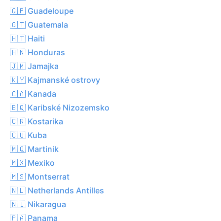
🇬🇵 Guadeloupe
🇬🇹 Guatemala
🇭🇹 Haiti
🇭🇳 Honduras
🇯🇲 Jamajka
🇰🇾 Kajmanské ostrovy
🇨🇦 Kanada
🇧🇶 Karibské Nizozemsko
🇨🇷 Kostarika
🇨🇺 Kuba
🇲🇶 Martinik
🇲🇽 Mexiko
🇲🇸 Montserrat
🇳🇱 Netherlands Antilles
🇳🇮 Nikaragua
🇵🇦 Panama