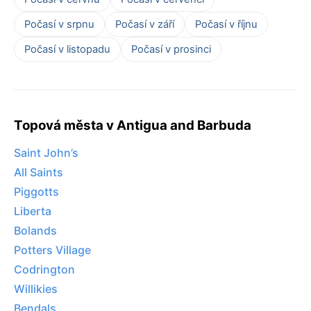
Počasí v srpnu
Počasí v září
Počasí v říjnu
Počasí v listopadu
Počasí v prosinci
Topová města v Antigua and Barbuda
Saint John’s
All Saints
Piggotts
Liberta
Bolands
Potters Village
Codrington
Willikies
Bendals