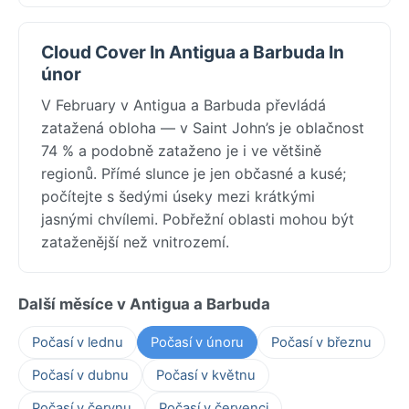
Cloud Cover In Antigua a Barbuda In
únor
V February v Antigua a Barbuda převládá
zatažená obloha — v Saint John’s je oblačnost
74 % a podobně zataženo je i ve většině
regionů. Přímé slunce je jen občasné a kusé;
počítejte s šedými úseky mezi krátkými
jasnými chvílemi. Pobřežní oblasti mohou být
zataženější než vnitrozemí.
Další měsíce v Antigua a Barbuda
Počasí v lednu
Počasí v únoru
Počasí v březnu
Počasí v dubnu
Počasí v květnu
Počasí v červnu
Počasí v červenci