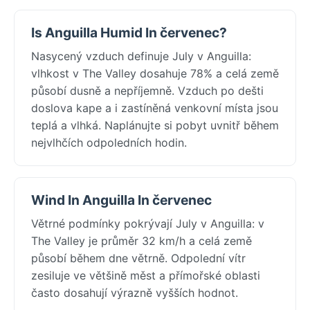
Is Anguilla Humid In červenec?
Nasycený vzduch definuje July v Anguilla:
vlhkost v The Valley dosahuje 78% a celá země
působí dusně a nepříjemně. Vzduch po dešti
doslova kape a i zastíněná venkovní místa jsou
teplá a vlhká. Naplánujte si pobyt uvnitř během
nejvlhčích odpoledních hodin.
Wind In Anguilla In červenec
Větrné podmínky pokrývají July v Anguilla: v
The Valley je průměr 32 km/h a celá země
působí během dne větrně. Odpolední vítr
zesiluje ve většině měst a přímořské oblasti
často dosahují výrazně vyšších hodnot.