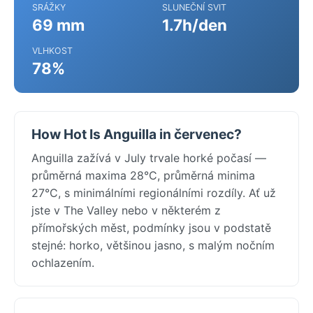
SRÁŽKY
SLUNEČNÍ SVIT
69 mm
1.7h/den
VLHKOST
78%
How Hot Is Anguilla in červenec?
Anguilla zažívá v July trvale horké počasí —
průměrná maxima 28°C, průměrná minima
27°C, s minimálními regionálními rozdíly. Ať už
jste v The Valley nebo v některém z
přímořských měst, podmínky jsou v podstatě
stejné: horko, většinou jasno, s malým nočním
ochlazením.