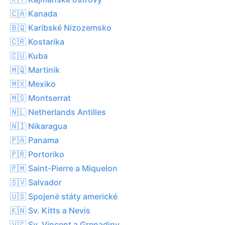
🇨🇦 Kanada
🇧🇶 Karibské Nizozemsko
🇨🇷 Kostarika
🇨🇺 Kuba
🇲🇶 Martinik
🇲🇽 Mexiko
🇲🇸 Montserrat
🇳🇱 Netherlands Antilles
🇳🇮 Nikaragua
🇵🇦 Panama
🇵🇷 Portoriko
🇵🇲 Saint-Pierre a Miquelon
🇸🇻 Salvador
🇺🇸 Spojené státy americké
🇰🇳 Sv. Kitts a Nevis
🇻🇨 Sv. Vincent a Grenadiny