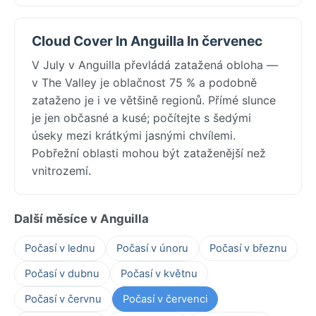
Cloud Cover In Anguilla In červenec
V July v Anguilla převládá zatažená obloha —
v The Valley je oblačnost 75 % a podobně
zataženo je i ve většině regionů. Přímé slunce
je jen občasné a kusé; počítejte s šedými
úseky mezi krátkými jasnými chvílemi.
Pobřežní oblasti mohou být zataženější než
vnitrozemí.
Další měsíce v Anguilla
Počasí v lednu
Počasí v únoru
Počasí v březnu
Počasí v dubnu
Počasí v květnu
Počasí v červnu
Počasí v červenci