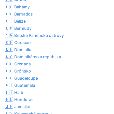
🇧🇸 Bahamy
🇧🇧 Barbados
🇧🇿 Belize
🇧🇲 Bermudy
🇻🇬 Britské Panenské ostrovy
🇨🇼 Curaçao
🇩🇲 Dominika
🇩🇴 Dominikánská republika
🇬🇩 Grenada
🇬🇱 Grónsko
🇬🇵 Guadeloupe
🇬🇹 Guatemala
🇭🇹 Haiti
🇭🇳 Honduras
🇯🇲 Jamajka
🇰🇾 Kajmanské ostrovy