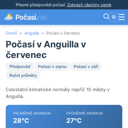
Přesné předpovědi počasí
.
Zobrazit všechny země
.
☰
Počasí.
net
🌐
Domů
>
Anguilla
>
Počasí v červenci
Počasí v Anguilla v
červenec
Předpověď
Počasí v srpnu
Počasí v září
Roční průměry
Celostátní klimatické normály napříč 10 městy v
Anguilla.
PRŮMĚRNÉ MAXIMUM
PRŮMĚRNÉ MINIMUM
28°C
27°C