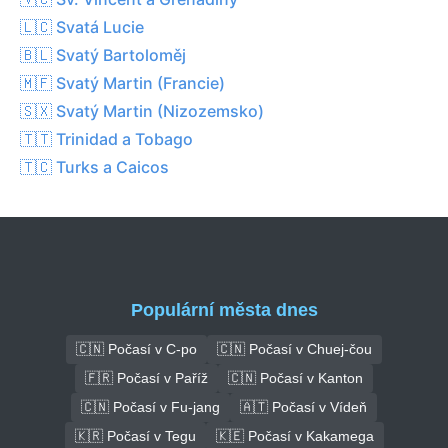
🇱🇨 Svatá Lucie
🇧🇱 Svatý Bartoloměj
🇲🇫 Svatý Martin (Francie)
🇸🇽 Svatý Martin (Nizozemsko)
🇹🇹 Trinidad a Tobago
🇹🇨 Turks a Caicos
Populární města dnes
🇨🇳 Počasí v C-po
🇨🇳 Počasí v Chuej-čou
🇫🇷 Počasí v Paříž
🇨🇳 Počasí v Kanton
🇨🇳 Počasí v Fu-jang
🇦🇹 Počasí v Vídeň
🇰🇷 Počasí v Tegu
🇰🇪 Počasí v Kakamega