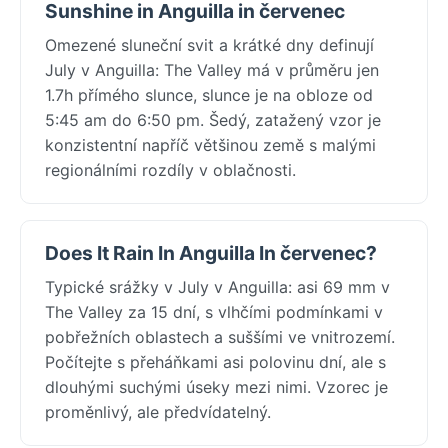
Sunshine in Anguilla in červenec
Omezené sluneční svit a krátké dny definují
July v Anguilla: The Valley má v průměru jen
1.7h přímého slunce, slunce je na obloze od
5:45 am do 6:50 pm. Šedý, zatažený vzor je
konzistentní napříč většinou země s malými
regionálními rozdíly v oblačnosti.
Does It Rain In Anguilla In červenec?
Typické srážky v July v Anguilla: asi 69 mm v
The Valley za 15 dní, s vlhčími podmínkami v
pobřežních oblastech a suššími ve vnitrozemí.
Počítejte s přeháňkami asi polovinu dní, ale s
dlouhými suchými úseky mezi nimi. Vzorec je
proměnlivý, ale předvídatelný.