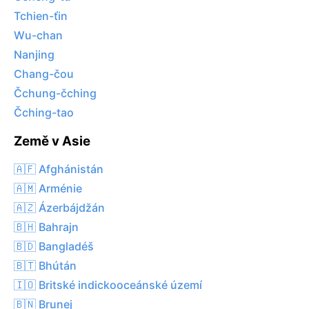
Tchien-ťin
Wu-chan
Nanjing
Chang-čou
Čchung-čching
Čching-tao
Země v Asie
🇦🇫 Afghánistán
🇦🇲 Arménie
🇦🇿 Ázerbájdžán
🇧🇭 Bahrajn
🇧🇩 Bangladéš
🇧🇹 Bhútán
🇮🇴 Britské indickooceánské území
🇧🇳 Brunej