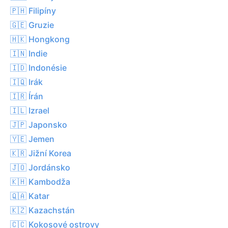
🇵🇭 Filipíny
🇬🇪 Gruzie
🇭🇰 Hongkong
🇮🇳 Indie
🇮🇩 Indonésie
🇮🇶 Irák
🇮🇷 Írán
🇮🇱 Izrael
🇯🇵 Japonsko
🇾🇪 Jemen
🇰🇷 Jižní Korea
🇯🇴 Jordánsko
🇰🇭 Kambodža
🇶🇦 Katar
🇰🇿 Kazachstán
🇨🇨 Kokosové ostrovy