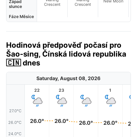
New Moon
N
Západ
Crescent
Crescent
slunce
Fáze Měsíce
Hodinová předpověď počasí pro
Šao-sing, Čínská lidová republika
🇨🇳 dnes
Saturday, August 08, 2026
22
23
1
2
27.0°C
26.0°
26.0°
26.0°
26.0°
26.0°C
26.
24.0°C