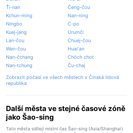
Ťi-nan
Čeng-čou
Kchun-ming
Nan-ning
Ningbo
C-po
Kuej-jang
Urumči
Lan-čou
Chuej-čou
Wen-čou
Huai'an
Nan-čchang
Chöch chot
Nan-tchung
Ču-chaj
Zobrazit počasí ve všech městech v Čínská lidová
republika
Další města ve stejné časové zóně
jako Šao-sing
Tato města sdílejí místní čas Šao-sing (Asia/Shanghai)