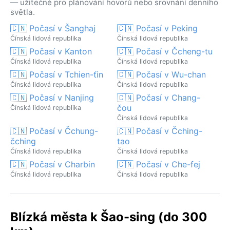
— užitečné pro plánování hovorů nebo srovnání denního
světla.
🇨🇳 Počasí v Šanghaj
🇨🇳 Počasí v Peking
Čínská lidová republika
Čínská lidová republika
🇨🇳 Počasí v Kanton
🇨🇳 Počasí v Čcheng-tu
Čínská lidová republika
Čínská lidová republika
🇨🇳 Počasí v Tchien-ťin
🇨🇳 Počasí v Wu-chan
Čínská lidová republika
Čínská lidová republika
🇨🇳 Počasí v Nanjing
🇨🇳 Počasí v Chang-
čou
Čínská lidová republika
Čínská lidová republika
🇨🇳 Počasí v Čchung-
🇨🇳 Počasí v Čching-
čching
tao
Čínská lidová republika
Čínská lidová republika
🇨🇳 Počasí v Charbin
🇨🇳 Počasí v Che-fej
Čínská lidová republika
Čínská lidová republika
Blízká města k Šao-sing (do 300