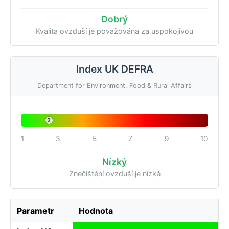
Dobrý
Kvalita ovzduší je považována za uspokojivou
Index UK DEFRA
Department for Environment, Food & Rural Affairs
2
1
3
5
7
9
10
Nízký
Znečištění ovzduší je nízké
Parametr
Hodnota