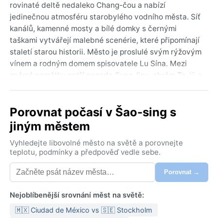
rovinaté deltě nedaleko Chang-čou a nabízí
jedinečnou atmosféru starobylého vodního města. Síť
kanálů, kamenné mosty a bílé domky s černými
taškami vytvářejí malebné scenérie, které připomínají
staletí starou historii. Město je proslulé svým rýžovým
vínem a rodným domem spisovatele Lu Sína. Mezi
známé památky patří pagoda Sung-liou, chrám Ta-jü a
historická ulička Cchang-čchiao. Okolní krajina je
charakteristická rýžovými poli, čajovými plantážemi a
Porovnat počasí v Šao-sing s
mírnými kopci, které nabízejí klidné výhledy.
jiným městem
Podle Köppenovy klasifikace má Shaoxing vlhké
subtropické podnebí (Cfa). Léta jsou horká a velmi
Vyhledejte libovolné město na světě a porovnejte
vlhká, průměrné teploty v červenci dosahují kolem 30
teplotu, podmínky a předpověď vedle sebe.
°C, doprovázené vydatnými srážkami, zejména během
Porovnat →
červnového období dešťů (mei-jü). Zimy jsou chladné
a vlhké, s teplotami okolo 5 °C, občas se vyskytne
Nejoblíbenější srovnání měst na světě:
mráz, sníh je však vzácný. Vlhkost vzduchu zůstává
celoročně vysoká, což může pocitově zvyšovat horko
🇲🇽 Ciudad de México vs 🇸🇪 Stockholm