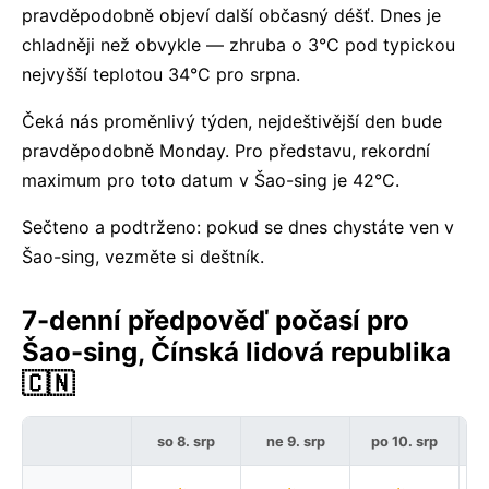
pravděpodobně objeví další občasný déšť. Dnes je
chladněji než obvykle — zhruba o 3°C pod typickou
nejvyšší teplotou 34°C pro srpna.
Čeká nás proměnlivý týden, nejdeštivější den bude
pravděpodobně Monday. Pro představu, rekordní
maximum pro toto datum v Šao-sing je 42°C.
Sečteno a podtrženo: pokud se dnes chystáte ven v
Šao-sing, vezměte si deštník.
7-denní předpověď počasí pro
Šao-sing, Čínská lidová republika
🇨🇳
so 8. srp
ne 9. srp
po 10. srp