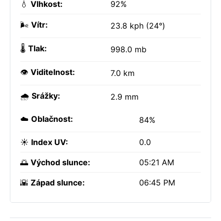
💧
Vlhkost:
92%
🌬️
Vítr:
23.8 kph (24°)
🌡️
Tlak:
998.0 mb
👁️
Viditelnost:
7.0 km
🌧️
Srážky:
2.9 mm
☁️
Oblačnost:
84%
☀️
Index UV:
0.0
🌅
Východ slunce:
05:21 AM
🌇
Západ slunce:
06:45 PM