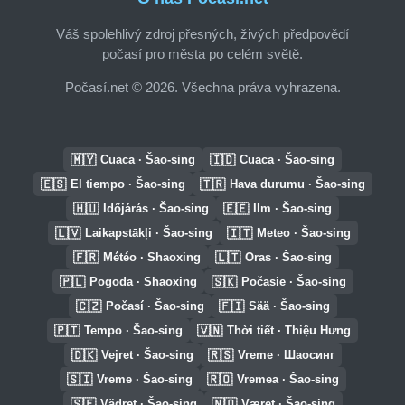
Váš spolehlivý zdroj přesných, živých předpovědí
počasí pro města po celém světě.
Počasí.net © 2026. Všechna práva vyhrazena.
🇲🇾
🇮🇩
Cuaca · Šao-sing
Cuaca · Šao-sing
🇪🇸
🇹🇷
El tiempo · Šao-sing
Hava durumu · Šao-sing
🇭🇺
🇪🇪
Időjárás · Šao-sing
Ilm · Šao-sing
🇱🇻
🇮🇹
Laikapstākļi · Šao-sing
Meteo · Šao-sing
🇫🇷
🇱🇹
Météo · Shaoxing
Oras · Šao-sing
🇵🇱
🇸🇰
Pogoda · Shaoxing
Počasie · Šao-sing
🇨🇿
🇫🇮
Počasí · Šao-sing
Sää · Šao-sing
🇵🇹
🇻🇳
Tempo · Šao-sing
Thời tiết · Thiệu Hưng
🇩🇰
🇷🇸
Vejret · Šao-sing
Vreme · Шаосинг
🇸🇮
🇷🇴
Vreme · Šao-sing
Vremea · Šao-sing
🇸🇪
🇳🇴
Vädret · Šao-sing
Været · Šao-sing