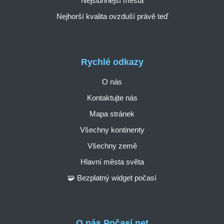
Nejslunnější města
Nejhorší kvalita ovzduší právě teď
Rychlé odkazy
O nás
Kontaktujte nás
Mapa stránek
Všechny kontinenty
Všechny země
Hlavní města světa
🧩 Bezplatný widget počasí
O nás Počasí.net