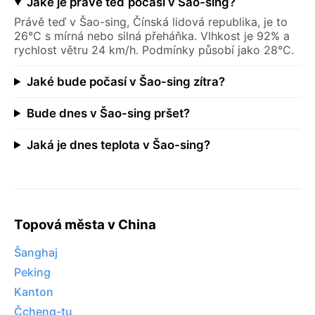
Jaké je právě teď počasí v Šao-sing?
Právě teď v Šao-sing, Čínská lidová republika, je to
26°C s mírná nebo silná přeháňka. Vlhkost je 92% a
rychlost větru 24 km/h. Podmínky působí jako 28°C.
Jaké bude počasí v Šao-sing zítra?
Bude dnes v Šao-sing pršet?
Jaká je dnes teplota v Šao-sing?
Topová města v China
Šanghaj
Peking
Kanton
Čcheng-tu