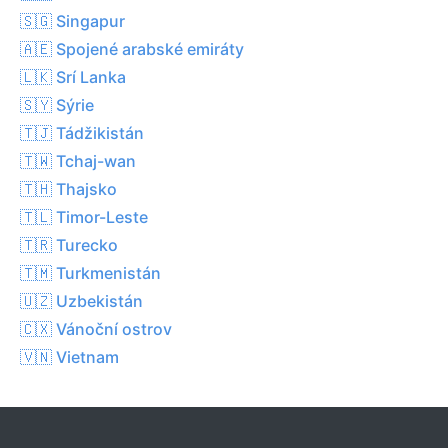
🇸🇬 Singapur
🇦🇪 Spojené arabské emiráty
🇱🇰 Srí Lanka
🇸🇾 Sýrie
🇹🇯 Tádžikistán
🇹🇼 Tchaj-wan
🇹🇭 Thajsko
🇹🇱 Timor-Leste
🇹🇷 Turecko
🇹🇲 Turkmenistán
🇺🇿 Uzbekistán
🇨🇽 Vánoční ostrov
🇻🇳 Vietnam