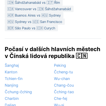
i chlad. Při balení se hodí lehké prodyšné oblečení na
🇮🇳 Šáhdžahanabád vs 🇮🇹 Řím
léto spolu s deštníkem a nepromokavou bundou; na
🇨🇦 Vancouver vs 🇮🇳 Šáhdžahanabád
zimu postačí teplejší vrstvy, ale není třeba těžké zimní
🇦🇷 Buenos Aires vs 🇦🇺 Sydney
výbavy.
🇦🇺 Sydney vs 🇺🇸 San Francisco
Nejvhodnější dobou k návštěvě z hlediska počasí jsou
🇧🇷 São Paulo vs 🇨🇭 Curych
jarní měsíce (duben až květen) a podzim (říjen až
listopad), kdy jsou teploty mírné a srážky méně časté.
Pozoruhodným jevem jsou tajfuny, které mohou udeřit
Počasí v dalších hlavních městech
koncem léta a začátkem podzimu, přinášející silný vítr
a přívalové deště. V zimě se občas tvoří mlhy, jež
v Čínská lidová republika 🇨🇳
zahalují kanály do tajemného hávu. Monzunové
Šanghaj
Peking
proudění výrazně ovlivňuje celý rok – letní monzun
přináší vlhký vzduch, zatímco zimní je sušší, ale stále
Kanton
Čcheng-tu
chladný.
Tchien-ťin
Wu-chan
Nanjing
Chang-čou
Čchung-čching
Čching-tao
Charbin
Che-fej
Dalian
Wu-si