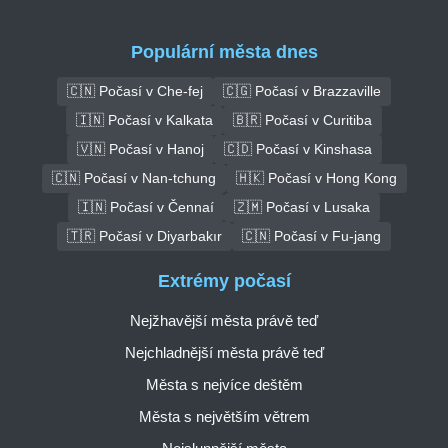
Populární města dnes
🇨🇳 Počasí v Che-fej
🇨🇬 Počasí v Brazzaville
🇮🇳 Počasí v Kalkata
🇧🇷 Počasí v Curitiba
🇻🇳 Počasí v Hanoj
🇨🇩 Počasí v Kinshasa
🇨🇳 Počasí v Nan-tchung
🇭🇰 Počasí v Hong Kong
🇮🇳 Počasí v Čennaí
🇿🇲 Počasí v Lusaka
🇹🇷 Počasí v Diyarbakır
🇨🇳 Počasí v Fu-jang
Extrémy počasí
Nejžhavější města právě teď
Nejchladnější města právě teď
Města s nejvíce deštěm
Města s největším větrem