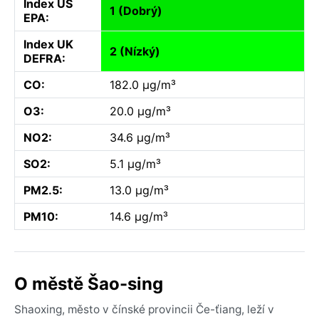
Index US
1 (Dobrý)
EPA:
Index UK
2 (Nízký)
DEFRA:
CO:
182.0 µg/m³
O3:
20.0 µg/m³
NO2:
34.6 µg/m³
SO2:
5.1 µg/m³
PM2.5:
13.0 µg/m³
PM10:
14.6 µg/m³
O městě Šao-sing
Shaoxing, město v čínské provincii Če-ťiang, leží v