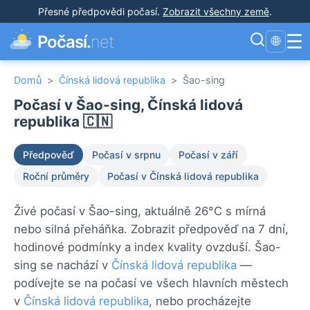
Přesné předpovědi počasí
.
Zobrazit všechny země
.
☰
Počasí.
net
🌐
Domů
>
Čínská lidová republika
>
Šao-sing
Počasí v Šao-sing, Čínská lidová
republika 🇨🇳
Předpověď
Počasí v srpnu
Počasí v září
Roční průměry
Počasí v Čínská lidová republika
Živé počasí v Šao-sing, aktuálně 26°C s mírná
nebo silná přeháňka. Zobrazit předpověď na 7 dní,
hodinové podmínky a index kvality ovzduší. Šao-
sing se nachází v
Čínská lidová republika
—
podívejte se na počasí ve všech hlavních městech
v
Čínská lidová republika
, nebo procházejte