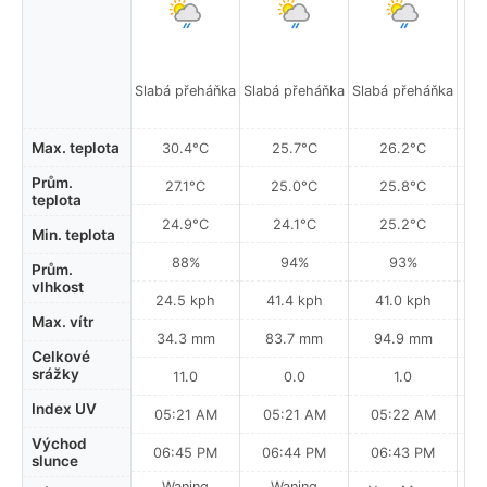
Mí
Slabá přeháňka
Slabá přeháňka
Slabá přeháňka
Max. teplota
30.4°C
25.7°C
26.2°C
Prům.
27.1°C
25.0°C
25.8°C
teplota
24.9°C
24.1°C
25.2°C
Min. teplota
88%
94%
93%
Prům.
vlhkost
24.5 kph
41.4 kph
41.0 kph
Max. vítr
34.3 mm
83.7 mm
94.9 mm
Celkové
srážky
11.0
0.0
1.0
Index UV
05:21 AM
05:21 AM
05:22 AM
0
Východ
06:45 PM
06:44 PM
06:43 PM
slunce
Waning
Waning