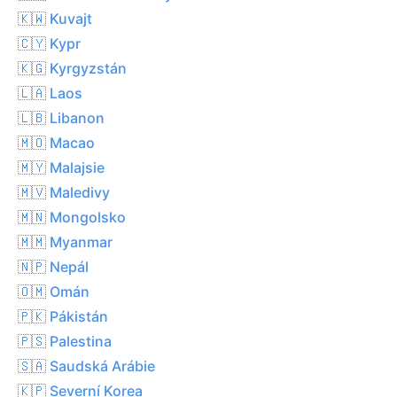
🇰🇼 Kuvajt
🇨🇾 Kypr
🇰🇬 Kyrgyzstán
🇱🇦 Laos
🇱🇧 Libanon
🇲🇴 Macao
🇲🇾 Malajsie
🇲🇻 Maledivy
🇲🇳 Mongolsko
🇲🇲 Myanmar
🇳🇵 Nepál
🇴🇲 Omán
🇵🇰 Pákistán
🇵🇸 Palestina
🇸🇦 Saudská Arábie
🇰🇵 Severní Korea