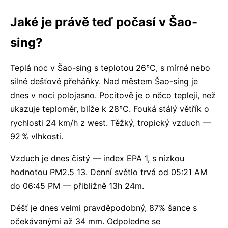
Jaké je právě teď počasí v Šao-
sing?
Teplá noc v Šao-sing s teplotou 26°C, s mírné nebo
silné dešťové přeháňky. Nad městem Šao-sing je
dnes v noci polojasno. Pocitově je o něco tepleji, než
ukazuje teploměr, blíže k 28°C. Fouká stálý větřík o
rychlosti 24 km/h z west. Těžký, tropický vzduch —
92 % vlhkosti.
Vzduch je dnes čistý — index EPA 1, s nízkou
hodnotou PM2.5 13. Denní světlo trvá od 05:21 AM
do 06:45 PM — přibližně 13h 24m.
Déšť je dnes velmi pravděpodobný, 87% šance s
očekávanými až 34 mm. Odpoledne se