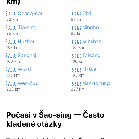
km)
🇨🇳 Chang-čou
🇨🇳 Cixi
52 km
67 km
🇨🇳 Ťia-sing
🇨🇳 Ningbo
85 km
95 km
🇨🇳 Huzhou
🇨🇳 Kunshan
107 km
157 km
🇨🇳 Šanghaj
🇨🇳 Taicang
160 km
168 km
🇨🇳 Wu-si
🇨🇳 Li-šuej
176 km
183 km
🇨🇳 Wen-čou
🇨🇳 Nan-tchung
223 km
227 km
Počasí v Šao-sing — Často
kladené otázky