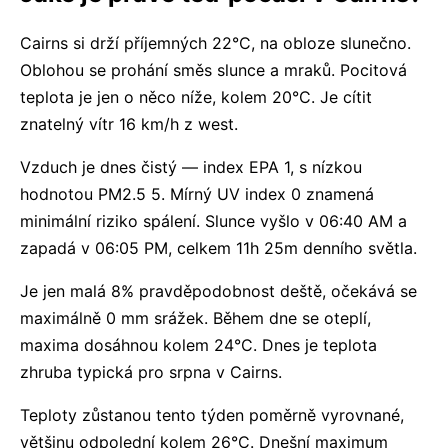
Cairns si drží příjemných 22°C, na obloze slunečno.
Oblohou se prohání směs slunce a mraků. Pocitová
teplota je jen o něco níže, kolem 20°C. Je cítit
znatelný vítr 16 km/h z west.
Vzduch je dnes čistý — index EPA 1, s nízkou
hodnotou PM2.5 5. Mírný UV index 0 znamená
minimální riziko spálení. Slunce vyšlo v 06:40 AM a
zapadá v 06:05 PM, celkem 11h 25m denního světla.
Je jen malá 8% pravděpodobnost deště, očekává se
maximálně 0 mm srážek. Během dne se oteplí,
maxima dosáhnou kolem 24°C. Dnes je teplota
zhruba typická pro srpna v Cairns.
Teploty zůstanou tento týden poměrně vyrovnané,
většinu odpolední kolem 26°C. Dnešní maximum