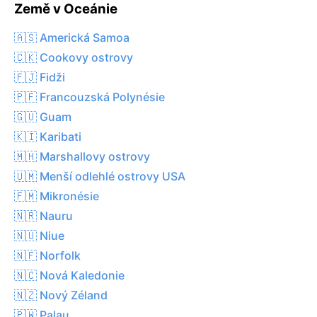
Země v Oceánie
🇦🇸 Americká Samoa
🇨🇰 Cookovy ostrovy
🇫🇯 Fidži
🇵🇫 Francouzská Polynésie
🇬🇺 Guam
🇰🇮 Karibati
🇲🇭 Marshallovy ostrovy
🇺🇲 Menší odlehlé ostrovy USA
🇫🇲 Mikronésie
🇳🇷 Nauru
🇳🇺 Niue
🇳🇫 Norfolk
🇳🇨 Nová Kaledonie
🇳🇿 Nový Zéland
🇵🇼 Palau