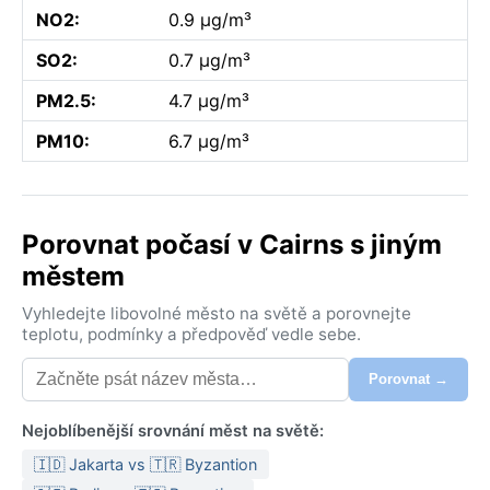
NO2:
0.9 µg/m³
SO2:
0.7 µg/m³
PM2.5:
4.7 µg/m³
PM10:
6.7 µg/m³
Porovnat počasí v Cairns s jiným
městem
Vyhledejte libovolné město na světě a porovnejte
teplotu, podmínky a předpověď vedle sebe.
Porovnat →
Nejoblíbenější srovnání měst na světě:
🇮🇩 Jakarta vs 🇹🇷 Byzantion