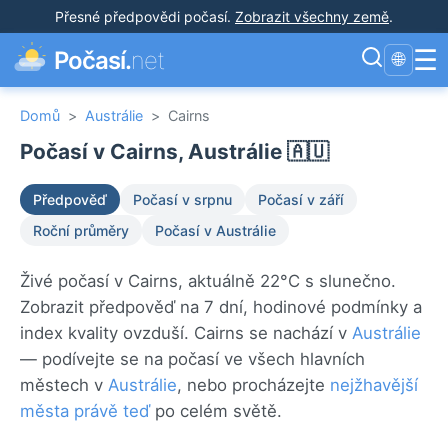
Přesné předpovědi počasí
.
Zobrazit všechny země
.
☰
Počasí.
net
🌐
Domů
>
Austrálie
>
Cairns
Počasí v Cairns, Austrálie 🇦🇺
Předpověď
Počasí v srpnu
Počasí v září
Roční průměry
Počasí v Austrálie
Živé počasí v Cairns, aktuálně 22°C s slunečno.
Zobrazit předpověď na 7 dní, hodinové podmínky a
index kvality ovzduší. Cairns se nachází v
Austrálie
— podívejte se na počasí ve všech hlavních
městech v
Austrálie
, nebo procházejte
nejžhavější
města právě teď
po celém světě.