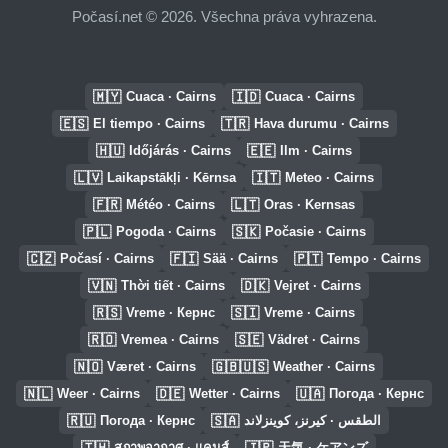
Počasí.net © 2026. Všechna práva vyhrazena.
🇲🇾
🇮🇩
Cuaca · Cairns
Cuaca · Cairns
🇪🇸
🇹🇷
El tiempo · Cairns
Hava durumu · Cairns
🇭🇺
🇪🇪
Időjárás · Cairns
Ilm · Cairns
🇱🇻
🇮🇹
Laikapstākļi · Kērnsa
Meteo · Cairns
🇫🇷
🇱🇹
Météo · Cairns
Oras · Kernsas
🇵🇱
🇸🇰
Pogoda · Cairns
Počasie · Cairns
🇨🇿
🇫🇮
🇵🇹
Počasí · Cairns
Sää · Cairns
Tempo · Cairns
🇻🇳
🇩🇰
Thời tiết · Cairns
Vejret · Cairns
🇷🇸
🇸🇮
Vreme · Кернс
Vreme · Cairns
🇷🇴
🇸🇪
Vremea · Cairns
Vädret · Cairns
🇳🇴
🇬🇧🇺🇸
Været · Cairns
Weather · Cairns
🇳🇱
🇩🇪
🇺🇦
Weer · Cairns
Wetter · Cairns
Погода · Кернс
🇷🇺
🇸🇦
Погода · Кернс
الطقس · كيرنز، كوينزلاند
🇹🇭
🇯🇵
สภาพอากาศ · แคนส์
天気 · ケアンズ