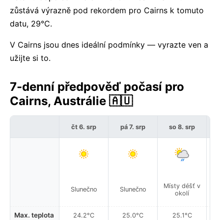
zůstává výrazně pod rekordem pro Cairns k tomuto
datu, 29°C.
V Cairns jsou dnes ideální podmínky — vyrazte ven a
užijte si to.
7-denní předpověď počasí pro
Cairns, Austrálie 🇦🇺
čt 6. srp
pá 7. srp
so 8. srp
Místy déšť v
Slunečno
Slunečno
okolí
Max. teplota
24.2°C
25.0°C
25.1°C