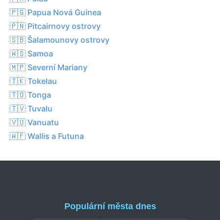
🇵🇬 Papua Nová Guinea
🇵🇳 Pitcairnovy ostrovy
🇸🇧 Šalamounovy ostrovy
🇼🇸 Samoa
🇲🇵 Severní Mariany
🇹🇰 Tokelau
🇹🇴 Tonga
🇹🇻 Tuvalu
🇻🇺 Vanuatu
🇼🇫 Wallis a Futuna
Populární města dnes