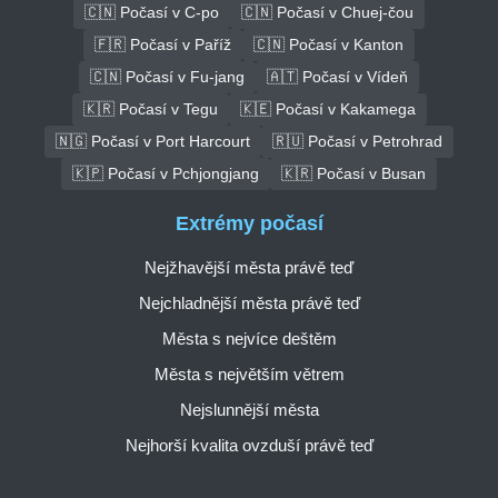
🇨🇳 Počasí v C-po
🇨🇳 Počasí v Chuej-čou
🇫🇷 Počasí v Paříž
🇨🇳 Počasí v Kanton
🇨🇳 Počasí v Fu-jang
🇦🇹 Počasí v Vídeň
🇰🇷 Počasí v Tegu
🇰🇪 Počasí v Kakamega
🇳🇬 Počasí v Port Harcourt
🇷🇺 Počasí v Petrohrad
🇰🇵 Počasí v Pchjongjang
🇰🇷 Počasí v Busan
Extrémy počasí
Nejžhavější města právě teď
Nejchladnější města právě teď
Města s nejvíce deštěm
Města s největším větrem
Nejslunnější města
Nejhorší kvalita ovzduší právě teď