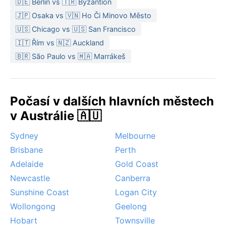
🇩🇪 Berlin vs 🇹🇷 Byzantion
🇯🇵 Osaka vs 🇻🇳 Ho Či Minovo Město
🇺🇸 Chicago vs 🇺🇸 San Francisco
🇮🇹 Řím vs 🇳🇿 Auckland
🇧🇷 São Paulo vs 🇲🇦 Marrákeš
Počasí v dalších hlavních městech
v Austrálie 🇦🇺
Sydney
Melbourne
Brisbane
Perth
Adelaide
Gold Coast
Newcastle
Canberra
Sunshine Coast
Logan City
Wollongong
Geelong
Hobart
Townsville