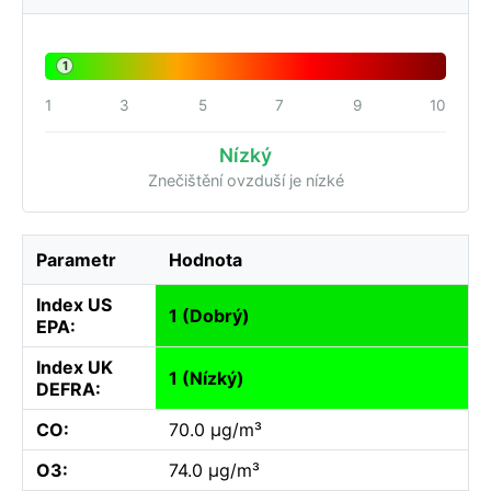
1
1
3
5
7
9
10
Nízký
Znečištění ovzduší je nízké
Parametr
Hodnota
Index US
1 (Dobrý)
EPA:
Index UK
1 (Nízký)
DEFRA:
CO:
70.0 µg/m³
O3:
74.0 µg/m³