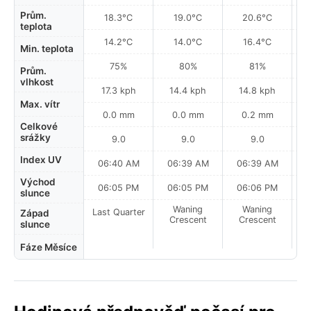
Prům.
18.3°C
19.0°C
20.6°C
teplota
14.2°C
14.0°C
16.4°C
Min. teplota
75%
80%
81%
Prům.
vlhkost
17.3 kph
14.4 kph
14.8 kph
Max. vítr
0.0 mm
0.0 mm
0.2 mm
Celkové
srážky
9.0
9.0
9.0
Index UV
06:40 AM
06:39 AM
06:39 AM
0
Východ
06:05 PM
06:05 PM
06:06 PM
slunce
Waning
Waning
Last Quarter
Západ
Crescent
Crescent
slunce
Fáze Měsíce