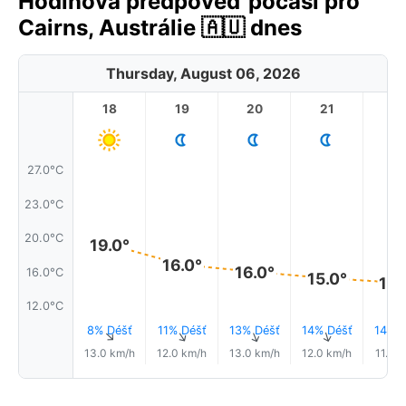
Hodinová předpověď počasí pro
Cairns, Austrálie 🇦🇺 dnes
Thursday, August 06, 2026
18
19
20
21
2
27.0°C
23.0°C
20.0°C
19.0°
16.0°
16.0°
16.0°C
15.0°
14.
12.0°C
8% Déšť
11% Déšť
13% Déšť
14% Déšť
14% D
↑
↑
↑
↑
13.0 km/h
12.0 km/h
13.0 km/h
12.0 km/h
11.0 