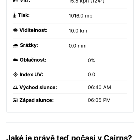
🌬️
Vítr:
15.8 kph (124°)
🌡️
Tlak:
1016.0 mb
👁️
Viditelnost:
10.0 km
🌧️
Srážky:
0.0 mm
☁️
Oblačnost:
0%
☀️
Index UV:
0.0
🌅
Východ slunce:
06:40 AM
🌇
Západ slunce:
06:05 PM
Jaké je právě teď počasí v Cairns?