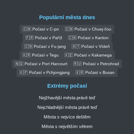
Populární města dnes
🇨🇳 Počasí v C-po
🇨🇳 Počasí v Chuej-čou
🇫🇷 Počasí v Paříž
🇨🇳 Počasí v Kanton
🇨🇳 Počasí v Fu-jang
🇦🇹 Počasí v Vídeň
🇰🇷 Počasí v Tegu
🇰🇪 Počasí v Kakamega
🇳🇬 Počasí v Port Harcourt
🇷🇺 Počasí v Petrohrad
🇰🇵 Počasí v Pchjongjang
🇰🇷 Počasí v Busan
Extrémy počasí
Nejžhavější města právě teď
Nejchladnější města právě teď
Města s nejvíce deštěm
Města s největším větrem