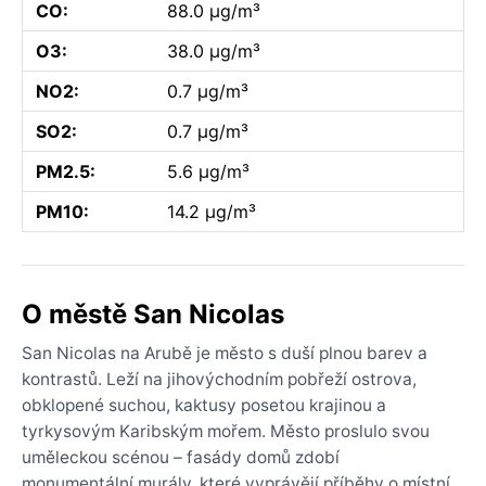
CO:
88.0 µg/m³
O3:
38.0 µg/m³
NO2:
0.7 µg/m³
SO2:
0.7 µg/m³
PM2.5:
5.6 µg/m³
PM10:
14.2 µg/m³
O městě San Nicolas
San Nicolas na Arubě je město s duší plnou barev a
kontrastů. Leží na jihovýchodním pobřeží ostrova,
obklopené suchou, kaktusy posetou krajinou a
tyrkysovým Karibským mořem. Město proslulo svou
uměleckou scénou – fasády domů zdobí
monumentální murály, které vyprávějí příběhy o místní