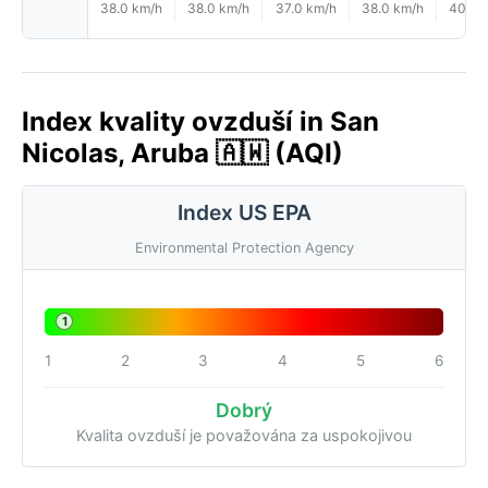
38.0 km/h
38.0 km/h
37.0 km/h
38.0 km/h
40.0 
Index kvality ovzduší in San
Nicolas, Aruba 🇦🇼 (AQI)
Index US EPA
Environmental Protection Agency
1
1
2
3
4
5
6
Dobrý
Kvalita ovzduší je považována za uspokojivou