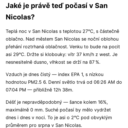
Jaké je právě teď počasí v San
Nicolas?
Teplá noc v San Nicolas s teplotou 27°C, s částečně
oblačno. Nad městem San Nicolas se noční oblohou
přehání roztrhaná oblačnost. Venku to bude na pocit
asi 29°C. Držte si klobouky: vítr 37 km/h z west. Je
nesnesitelně dusno, vlhkost se drží na 87 %.
Vzduch je dnes čistý — index EPA 1, s nízkou
hodnotou PM2.5 6. Denní světlo trvá od 06:26 AM do
07:04 PM — přibližně 12h 38m.
Déšť je nepravděpodobný — šance kolem 16%,
maximálně 0 mm. Suché počasí by mělo vydržet
dnes i dnes v noci. To je asi o 2°C pod obvyklým
průměrem pro srpna v San Nicolas.