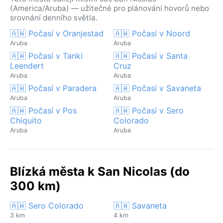
(America/Aruba) — užitečné pro plánování hovorů nebo
srovnání denního světla.
🇦🇼 Počasí v Oranjestad
🇦🇼 Počasí v Noord
Aruba
Aruba
🇦🇼 Počasí v Tanki
🇦🇼 Počasí v Santa
Leendert
Cruz
Aruba
Aruba
🇦🇼 Počasí v Paradera
🇦🇼 Počasí v Savaneta
Aruba
Aruba
🇦🇼 Počasí v Pos
🇦🇼 Počasí v Sero
Chiquito
Colorado
Aruba
Aruba
Blízká města k San Nicolas (do
300 km)
🇦🇼 Sero Colorado
🇦🇼 Savaneta
3 km
4 km