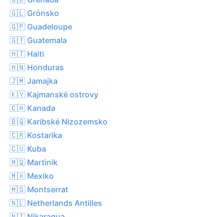
🇬🇱 Grónsko
🇬🇵 Guadeloupe
🇬🇹 Guatemala
🇭🇹 Haiti
🇭🇳 Honduras
🇯🇲 Jamajka
🇰🇾 Kajmanské ostrovy
🇨🇦 Kanada
🇧🇶 Karibské Nizozemsko
🇨🇷 Kostarika
🇨🇺 Kuba
🇲🇶 Martinik
🇲🇽 Mexiko
🇲🇸 Montserrat
🇳🇱 Netherlands Antilles
🇳🇮 Nikaragua