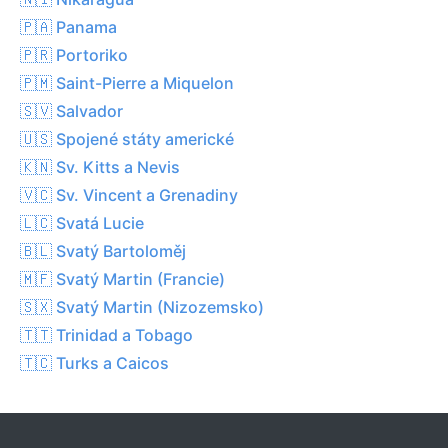
🇵🇦 Panama
🇵🇷 Portoriko
🇵🇲 Saint-Pierre a Miquelon
🇸🇻 Salvador
🇺🇸 Spojené státy americké
🇰🇳 Sv. Kitts a Nevis
🇻🇨 Sv. Vincent a Grenadiny
🇱🇨 Svatá Lucie
🇧🇱 Svatý Bartoloměj
🇲🇫 Svatý Martin (Francie)
🇸🇽 Svatý Martin (Nizozemsko)
🇹🇹 Trinidad a Tobago
🇹🇨 Turks a Caicos