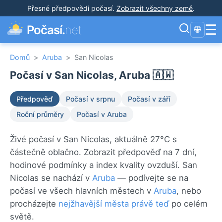
Přesné předpovědi počasí
.
Zobrazit všechny země
.
☰
Počasí.
net
🌐
Domů
>
Aruba
>
San Nicolas
Počasí v San Nicolas, Aruba 🇦🇼
Předpověď
Počasí v srpnu
Počasí v září
Roční průměry
Počasí v Aruba
Živé počasí v San Nicolas, aktuálně 27°C s
částečně oblačno. Zobrazit předpověď na 7 dní,
hodinové podmínky a index kvality ovzduší. San
Nicolas se nachází v
Aruba
— podívejte se na
počasí ve všech hlavních městech v
Aruba
, nebo
procházejte
nejžhavější města právě teď
po celém
světě.