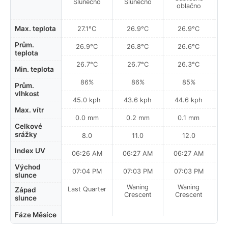
Slunečno
Slunečno
oblačno
Max. teplota
27.1°C
26.9°C
26.9°C
Prům.
26.9°C
26.8°C
26.6°C
teplota
26.7°C
26.7°C
26.3°C
Min. teplota
86%
86%
85%
Prům.
vlhkost
45.0 kph
43.6 kph
44.6 kph
Max. vítr
0.0 mm
0.2 mm
0.1 mm
Celkové
srážky
8.0
11.0
12.0
Index UV
06:26 AM
06:27 AM
06:27 AM
Východ
07:04 PM
07:03 PM
07:03 PM
slunce
Waning
Waning
Last Quarter
Západ
Crescent
Crescent
slunce
Fáze Měsíce