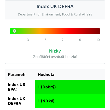
Index UK DEFRA
Department for Environment, Food & Rural Affairs
1
1
3
5
7
9
10
Nízký
Znečištění ovzduší je nízké
Parametr
Hodnota
Index US
1 (Dobrý)
EPA:
Index UK
1 (Nízký)
DEFRA: