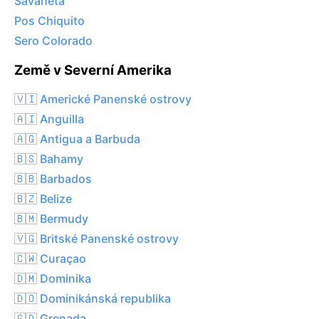
Savaneta
Pos Chiquito
Sero Colorado
Země v Severní Amerika
🇻🇮 Americké Panenské ostrovy
🇦🇮 Anguilla
🇦🇬 Antigua a Barbuda
🇧🇸 Bahamy
🇧🇧 Barbados
🇧🇿 Belize
🇧🇲 Bermudy
🇻🇬 Britské Panenské ostrovy
🇨🇼 Curaçao
🇩🇲 Dominika
🇩🇴 Dominikánská republika
🇬🇩 Grenada