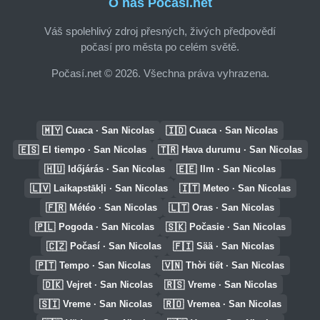
O nás Počasí.net
Váš spolehlivý zdroj přesných, živých předpovědí
počasí pro města po celém světě.
Počasí.net © 2026. Všechna práva vyhrazena.
🇲🇾
🇮🇩
Cuaca · San Nicolas
Cuaca · San Nicolas
🇪🇸
🇹🇷
El tiempo · San Nicolas
Hava durumu · San Nicolas
🇭🇺
🇪🇪
Időjárás · San Nicolas
Ilm · San Nicolas
🇱🇻
🇮🇹
Laikapstākļi · San Nicolas
Meteo · San Nicolas
🇫🇷
🇱🇹
Météo · San Nicolas
Oras · San Nicolas
🇵🇱
🇸🇰
Pogoda · San Nicolas
Počasie · San Nicolas
🇨🇿
🇫🇮
Počasí · San Nicolas
Sää · San Nicolas
🇵🇹
🇻🇳
Tempo · San Nicolas
Thời tiết · San Nicolas
🇩🇰
🇷🇸
Vejret · San Nicolas
Vreme · San Nicolas
🇸🇮
🇷🇴
Vreme · San Nicolas
Vremea · San Nicolas