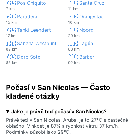
🇦🇼 Pos Chiquito
🇦🇼 Santa Cruz
7 km
11 km
🇦🇼 Paradera
🇦🇼 Oranjestad
15 km
16 km
🇦🇼 Tanki Leendert
🇦🇼 Noord
17 km
20 km
🇨🇼 Sabana Westpunt
🇨🇼 Lagún
82 km
83 km
🇨🇼 Dorp Soto
🇨🇼 Barber
88 km
92 km
Počasí v San Nicolas — Často
kladené otázky
Jaké je právě teď počasí v San Nicolas?
Právě teď v San Nicolas, Aruba, je to 27°C s částečně
oblačno. Vlhkost je 87% a rychlost větru 37 km/h.
Podmínky působí jako 29°C.