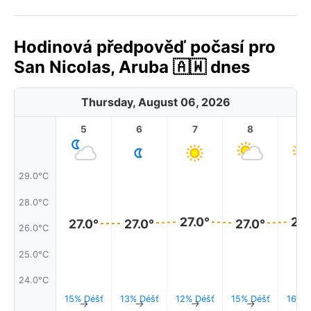
Hodinová předpověď počasí pro
San Nicolas, Aruba 🇦🇼 dnes
Thursday, August 06, 2026
5
6
7
8
9
29.0°C
28.0°C
27.0°
27.
27.0°
27.0°
27.0°
26.0°C
25.0°C
24.0°C
15% Déšť
13% Déšť
12% Déšť
15% Déšť
16% D
↑
↑
↑
↑