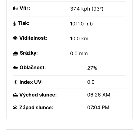
🌬️
Vítr:
37.4 kph (93°)
🌡️
Tlak:
1011.0 mb
👁️
Viditelnost:
10.0 km
🌧️
Srážky:
0.0 mm
☁️
Oblačnost:
27%
☀️
Index UV:
0.0
🌅
Východ slunce:
06:26 AM
🌇
Západ slunce:
07:04 PM