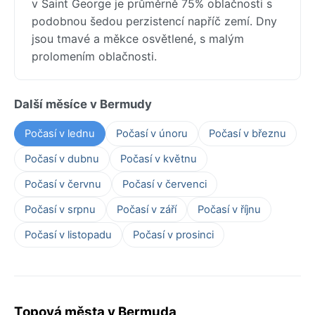
v Saint George je průměrně 75% oblačnosti s
podobnou šedou perzistencí napříč zemí. Dny
jsou tmavé a měkce osvětlené, s malým
prolomením oblačnosti.
Další měsíce v Bermudy
Počasí v lednu
Počasí v únoru
Počasí v březnu
Počasí v dubnu
Počasí v květnu
Počasí v červnu
Počasí v červenci
Počasí v srpnu
Počasí v září
Počasí v říjnu
Počasí v listopadu
Počasí v prosinci
Topová města v Bermuda