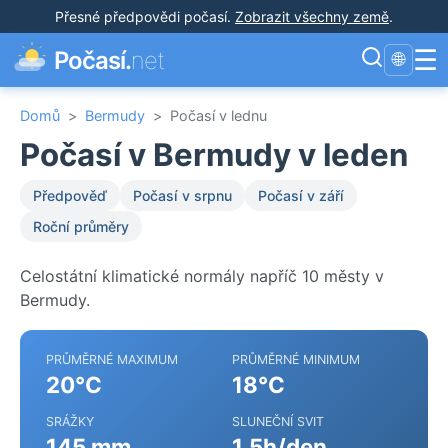
Přesné předpovědi počasí
.
Zobrazit všechny země
.
☰
Počasí.
net
🌐
Domů
>
Bermudy
>
Počasí v lednu
Počasí v Bermudy v leden
Předpověď
Počasí v srpnu
Počasí v září
Roční průměry
Celostátní klimatické normály napříč 10 městy v
Bermudy.
PRŮMĚRNÉ MAXIMUM
PRŮMĚRNÉ MINIMUM
20°C
18°C
SRÁŽKY
SLUNEČNÍ SVIT
145 mm
1.5h/den