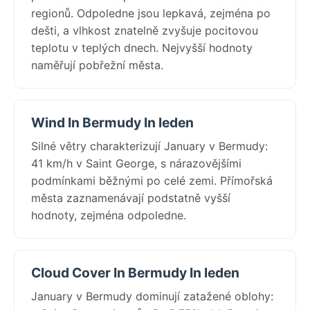
regionů. Odpoledne jsou lepkavá, zejména po
dešti, a vlhkost znatelně zvyšuje pocitovou
teplotu v teplých dnech. Nejvyšší hodnoty
naměřují pobřežní města.
Wind In Bermudy In leden
Silné větry charakterizují January v Bermudy:
41 km/h v Saint George, s nárazovějšími
podmínkami běžnými po celé zemi. Přímořská
města zaznamenávají podstatně vyšší
hodnoty, zejména odpoledne.
Cloud Cover In Bermudy In leden
January v Bermudy dominují zatažené oblohy: