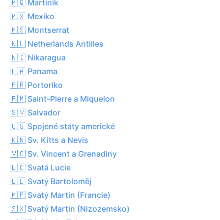
🇲🇶 Martinik
🇲🇽 Mexiko
🇲🇸 Montserrat
🇳🇱 Netherlands Antilles
🇳🇮 Nikaragua
🇵🇦 Panama
🇵🇷 Portoriko
🇵🇲 Saint-Pierre a Miquelon
🇸🇻 Salvador
🇺🇸 Spojené státy americké
🇰🇳 Sv. Kitts a Nevis
🇻🇨 Sv. Vincent a Grenadiny
🇱🇨 Svatá Lucie
🇧🇱 Svatý Bartoloměj
🇲🇫 Svatý Martin (Francie)
🇸🇽 Svatý Martin (Nizozemsko)