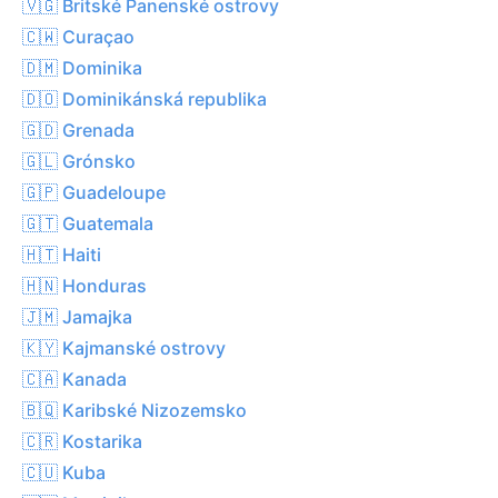
🇻🇬 Britské Panenské ostrovy
🇨🇼 Curaçao
🇩🇲 Dominika
🇩🇴 Dominikánská republika
🇬🇩 Grenada
🇬🇱 Grónsko
🇬🇵 Guadeloupe
🇬🇹 Guatemala
🇭🇹 Haiti
🇭🇳 Honduras
🇯🇲 Jamajka
🇰🇾 Kajmanské ostrovy
🇨🇦 Kanada
🇧🇶 Karibské Nizozemsko
🇨🇷 Kostarika
🇨🇺 Kuba