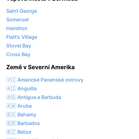
Saint George
Somerset
Hamilton
Flatt’s Village
Stovel Bay
Cross Bay
Země v Severní Amerika
🇻🇮 Americké Panenské ostrovy
🇦🇮 Anguilla
🇦🇬 Antigua a Barbuda
🇦🇼 Aruba
🇧🇸 Bahamy
🇧🇧 Barbados
🇧🇿 Belize