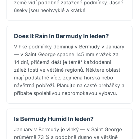
země vidí podobné zatažené podmínky. Jasné
úseky jsou neobvyklé a krátké.
Does It Rain In Bermudy In leden?
Vlhké podmínky dominují v Bermudy v January
— v Saint George spadne 145 mm srážek za
14 dní, přičemž déšť je téměř každodenní
záležitostí ve většině regionů. Některé oblasti
mají podstatně více, zejména horská nebo
návětrná pobřeží. Plánujte na časté přeháňky a
přibalte spolehlivou nepromokavou výbavu.
Is Bermudy Humid In leden?
January v Bermudy je vlhký — v Saint George
průměrně 73 % a podobně dusno ve většině