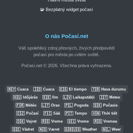
🧩 Bezplatný widget počasí
O nás Počasí.net
Váš spolehlivý zdroj přesných, živých předpovědí
počasí pro města po celém světě.
Počasí.net © 2026. Všechna práva vyhrazena.
🇲🇾
🇮🇩
🇪🇸
🇹🇷
Cuaca
Cuaca
El tiempo
Hava durumu
🇭🇺
🇪🇪
🇱🇻
🇮🇹
Időjárás
Ilm
Laikapstākļi
Meteo
🇫🇷
🇱🇹
🇵🇱
🇸🇰
Météo
Oras
Pogoda
Počasie
🇨🇿
🇫🇮
🇵🇹
🇻🇳
Počasí
Sää
Tempo
Thời tiết
🇩🇰
🇷🇸
🇸🇮
🇷🇴
Vejret
Vreme
Vreme
Vremea
🇸🇪
🇳🇴
🇬🇧🇺🇸
🇳🇱
Vädret
Været
Weather
Weer