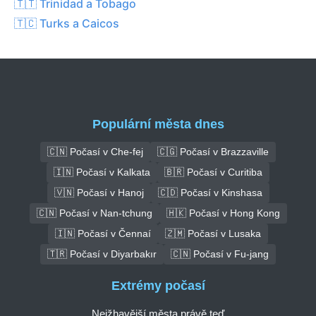
🇹🇹 Trinidad a Tobago
🇹🇨 Turks a Caicos
Populární města dnes
🇨🇳 Počasí v Che-fej
🇨🇬 Počasí v Brazzaville
🇮🇳 Počasí v Kalkata
🇧🇷 Počasí v Curitiba
🇻🇳 Počasí v Hanoj
🇨🇩 Počasí v Kinshasa
🇨🇳 Počasí v Nan-tchung
🇭🇰 Počasí v Hong Kong
🇮🇳 Počasí v Čennaí
🇿🇲 Počasí v Lusaka
🇹🇷 Počasí v Diyarbakır
🇨🇳 Počasí v Fu-jang
Extrémy počasí
Nejžhavější města právě teď