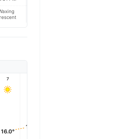
Waxing
Waxing
rescent
Crescent
7
8
9
10
11
12
18.0°
18.0°
17.0°
17.0°
16.0°
16.0°