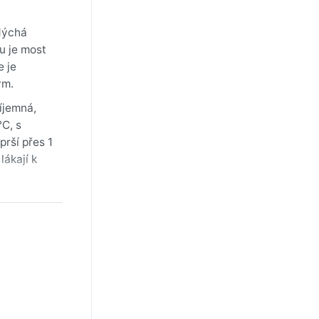
dýchá
u je most
e je
ým.
íjemná,
°C, s
rší přes 1
lákají k
unce“ –
od
eště a