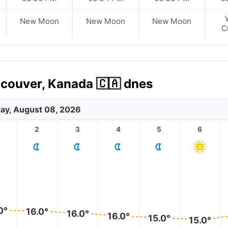
New Moon
New Moon
New Moon
C
couver, Kanada 🇨🇦 dnes
ay, August 08, 2026
2
3
4
5
6
0°
16.0°
16.0°
16.0°
15.0°
15.0°