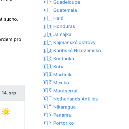
🇬🇵 Guadeloupe
🇬🇹 Guatemala
🇭🇹 Haiti
t sucho.
🇭🇳 Honduras
🇯🇲 Jamajka
kordem pro
🇰🇾 Kajmanské ostrovy
🇧🇶 Karibské Nizozemsko
🇨🇷 Kostarika
🇨🇺 Kuba
🇲🇶 Martinik
🇲🇽 Mexiko
🇲🇸 Montserrat
 14. srp
so 15. srp
🇳🇱 Netherlands Antilles
🇳🇮 Nikaragua
🇵🇦 Panama
🇵🇷 Portoriko