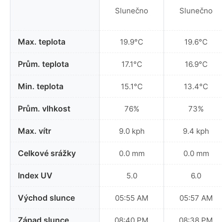
Slunečno
Slunečno
Max. teplota
19.9°C
19.6°C
Prům. teplota
17.1°C
16.9°C
Min. teplota
15.1°C
13.4°C
Prům. vlhkost
76%
73%
Max. vítr
9.0 kph
9.4 kph
Celkové srážky
0.0 mm
0.0 mm
Index UV
5.0
6.0
Východ slunce
05:55 AM
05:57 AM
Západ slunce
08:40 PM
08:38 PM