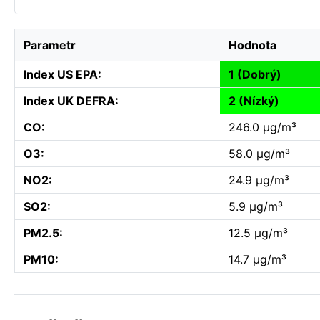
Parametr
Hodnota
Index US EPA:
1 (Dobrý)
Index UK DEFRA:
2 (Nízký)
CO:
246.0 µg/m³
O3:
58.0 µg/m³
NO2:
24.9 µg/m³
SO2:
5.9 µg/m³
PM2.5:
12.5 µg/m³
PM10:
14.7 µg/m³