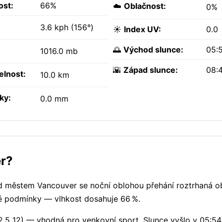
ost:
66%
☁️
Oblačnost:
0%
3.6 kph (156°)
☀️
Index UV:
0.0
🌅
Východ slunce:
05:
1016.0 mb
🌇
Západ slunce:
08:
elnost:
10.0 km
ky:
0.0 mm
er?
d městem Vancouver se noční oblohou přehání roztrhaná o
vé podmínky — vlhkost dosahuje 66 %.
2.5 12) — vhodná pro venkovní sport. Slunce vyšlo v 05:5