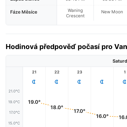
Waning
Fáze Měsíce
New Moon
Crescent
Hodinová předpověď počasí pro Van
Saturd
21
22
23
1
21.0°C
19.0°
19.0°C
18.0°
17.0°
17.0°C
16.0°
16.
15.0°C