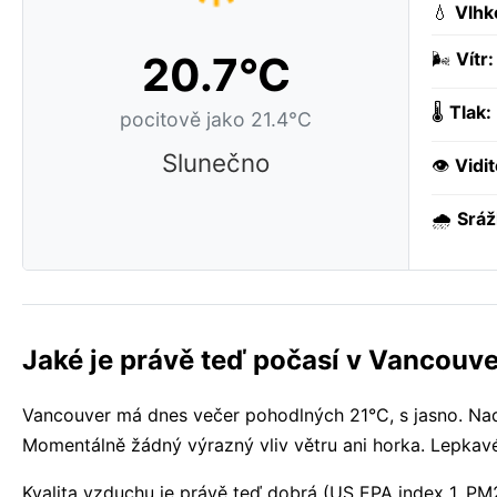
💧
Vlhk
20.7°C
🌬️
Vítr:
🌡️
Tlak:
pocitově jako 21.4°C
Slunečno
👁️
Vidit
🌧️
Sráž
Jaké je právě teď počasí v Vancouv
Vancouver má dnes večer pohodlných 21°C, s jasno. Na
Momentálně žádný výrazný vliv větru ani horka. Lepka
Kvalita vzduchu je právě teď dobrá (US EPA index 1, PM