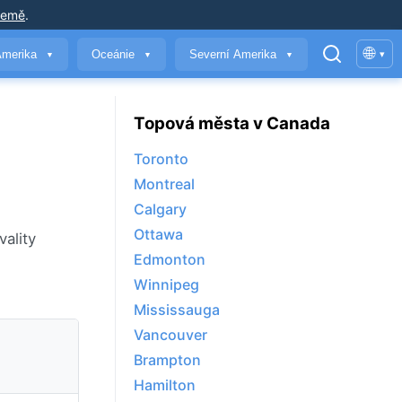
země
.
🌐
Amerika
Oceánie
Severní Amerika
▾
▼
▼
▼
Topová města v Canada
Toronto
Montreal
Calgary
Ottawa
ality
Edmonton
Winnipeg
Mississauga
Vancouver
Brampton
Hamilton