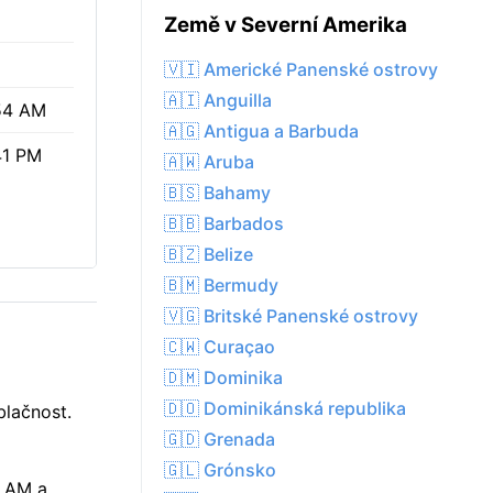
Země v Severní Amerika
🇻🇮 Americké Panenské ostrovy
🇦🇮 Anguilla
54 AM
🇦🇬 Antigua a Barbuda
41 PM
🇦🇼 Aruba
🇧🇸 Bahamy
🇧🇧 Barbados
🇧🇿 Belize
🇧🇲 Bermudy
🇻🇬 Britské Panenské ostrovy
🇨🇼 Curaçao
🇩🇲 Dominika
🇩🇴 Dominikánská republika
blačnost.
🇬🇩 Grenada
🇬🇱 Grónsko
4 AM a