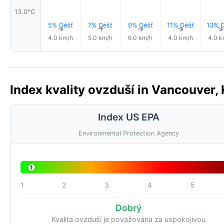
13.0°C
5% Déšť
7% Déšť
9% Déšť
11% Déšť
13% D
↑
↑
↑
↑
4.0 km/h
5.0 km/h
6.0 km/h
4.0 km/h
4.0 k
Index kvality ovzduší in Vancouver,
Index US EPA
Environmental Protection Agency
1
1
2
3
4
5
Dobrý
Kvalita ovzduší je považována za uspokojivou