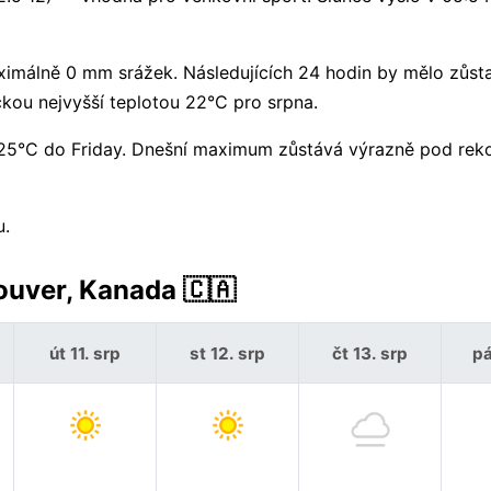
imálně 0 mm srážek. Následujících 24 hodin by mělo zůsta
kou nejvyšší teplotou 22°C pro srpna.
 k 25°C do Friday. Dnešní maximum zůstává výrazně pod re
u.
ouver, Kanada 🇨🇦
út 11. srp
st 12. srp
čt 13. srp
pá