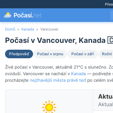
Přes
Počasí.
net
Domů
>
Kanada
>
Vancouver
Počasí v Vancouver, Kanada 
Předpověď
Počasí v srpnu
Počasí v září
Roční
Živé počasí v Vancouver, aktuálně 21°C s slunečno. Z
ovzduší. Vancouver se nachází v
Kanada
— podívejte 
procházejte
nejžhavější města právě teď
po celém svě
Aktu
Aktua