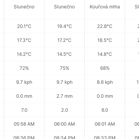
Slunečno
Slunečno
Kouřová mlha
S
20.1°C
19.4°C
22.8°C
17.3°C
17.2°C
18.5°C
14.2°C
14.5°C
14.8°C
72%
75%
68%
9.7 kph
9.7 kph
8.6 kph
1
0.0 mm
2.7 mm
0.0 mm
7.0
2.0
6.0
05:58 AM
06:00 AM
06:01 AM
0
08:36 PM
08:34 PM
08:33 PM
0