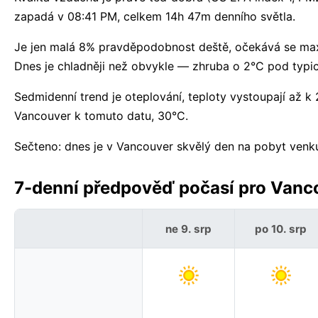
zapadá v 08:41 PM, celkem 14h 47m denního světla.
Je jen malá 8% pravděpodobnost deště, očekává se max
Dnes je chladněji než obvykle — zhruba o 2°C pod typic
Sedmidenní trend je oteplování, teploty vystoupají až
Vancouver k tomuto datu, 30°C.
Sečteno: dnes je v Vancouver skvělý den na pobyt venk
7-denní předpověď počasí pro Vanc
ne 9. srp
po 10. srp