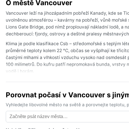
O městě Vancouver
Vancouver leží na jihozápadním pobřeží Kanady, kde se T
uvolněnou atmosférou – kavárny na pobřeží, vůně mořské so
Lions Gate Bridge, pod nímž proplouvají nákladní lodě, a 
dechberoucí: fjordy, ostrovy a deštné pralesy městnavýc
Klima je podle klasifikace Csb – středomořské s teplým lét
průměrné teploty kolem 22 °C, občas se vyšplhají ke třicítc
častými mlhami a vlhkostí vzduchu vysoko nad osmdesát pr
100 milimetrů. Do kufru patří nepromokavá bunda, vrstvy na
vodě i horám.
Nejlepší čas na návštěvu je od června do září, kdy svítí sl
mrholení, které vydrží hodiny, ale není prudké. Sníh ve m
Porovnat počasí v Vancouver s jin
prosince do února. Výraznou zvláštností je „Pineapple Expre
oblevy. Žádné hurikány ani monzuny zde nehrozí, jen obča
Vyhledejte libovolné město na světě a porovnejte teplotu,