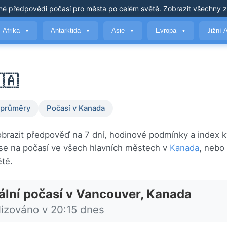
né předpovědi počasí
pro města po celém světě
.
Zobrazit všechny 
Afrika
Antarktida
Asie
Evropa
Jižní 
▼
▼
▼
▼
🇦
 průměry
Počasí v Kanada
obrazit předpověď na 7 dní, hodinové podmínky a index kv
se na počasí ve všech hlavních městech v
Kanada
, nebo
tě.
ální počasí v Vancouver, Kanada
lizováno v 20:15 dnes