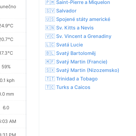
🇵🇲 Saint-Pierre a Miquelon
lunečno
Slunečno
🇸🇻 Salvador
🇺🇸 Spojené státy americké
24.9°C
24.5°C
🇰🇳 Sv. Kitts a Nevis
🇻🇨 Sv. Vincent a Grenadiny
20.7°C
20.5°C
🇱🇨 Svatá Lucie
17.3°C
17.2°C
🇧🇱 Svatý Bartoloměj
🇲🇫 Svatý Martin (Francie)
59%
59%
🇸🇽 Svatý Martin (Nizozemsko)
🇹🇹 Trinidad a Tobago
0.1 kph
7.9 kph
🇹🇨 Turks a Caicos
0.0 mm
0.0 mm
6.0
6.0
6:03 AM
06:04 AM
8:31 PM
08:29 PM