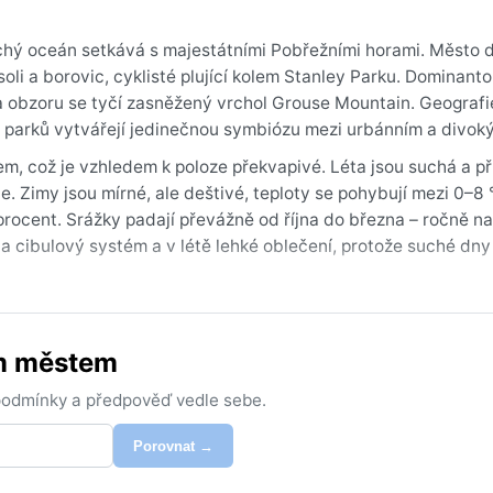
ichý oceán setkává s majestátními Pobřežními horami. Město 
li a borovic, cyklisté plující kolem Stanley Parku. Dominanto
na obzoru se tyčí zasněžený vrchol Grouse Mountain. Geografi
h parků vytvářejí jedinečnou symbiózu mezi urbánním a divok
em, což je vzhledem k poloze překvapivé. Léta jsou suchá a př
e. Zimy jsou mírné, ale deštivé, teploty se pohybují mezi 0–8 
ocent. Srážky padají převážně od října do března – ročně nap
 cibulový systém a v létě lehké oblečení, protože suché dny 
unce a déšť je vzácností. Říká se, že Vancouver má „kapalné sl
ěstě je vzácný, na blízkých sjezdovkách však pravidelně padá 
ým městem
ss“ – teplý, vlhký vzduch z Pacifiku, který přináší vydatné d
sná mlha v zálivu Burton.
 podmínky a předpověď vedle sebe.
Porovnat →