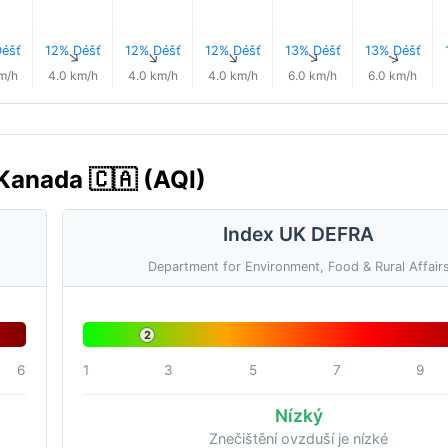
éšť
12% Déšť
12% Déšť
12% Déšť
13% Déšť
13% Déšť
↑
↑
↑
↑
↑
↑
m/h
4.0 km/h
4.0 km/h
4.0 km/h
6.0 km/h
6.0 km/h
 Kanada 🇨🇦 (AQI)
Index UK DEFRA
Department for Environment, Food & Rural Affair
2
6
1
3
5
7
9
Nízký
Znečištění ovzduší je nízké