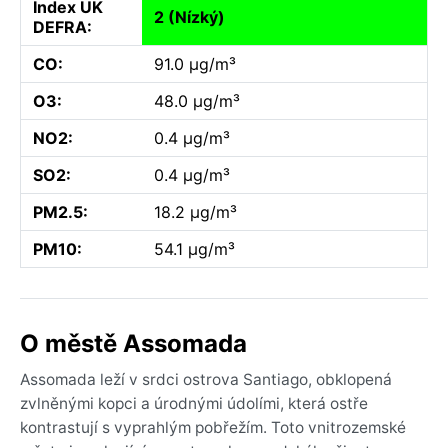
Index UK
2 (Nízký)
DEFRA:
CO:
91.0 µg/m³
O3:
48.0 µg/m³
NO2:
0.4 µg/m³
SO2:
0.4 µg/m³
PM2.5:
18.2 µg/m³
PM10:
54.1 µg/m³
O městě Assomada
Assomada leží v srdci ostrova Santiago, obklopená
zvlněnými kopci a úrodnými údolími, která ostře
kontrastují s vyprahlým pobřežím. Toto vnitrozemské