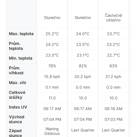
Částečně
Slunečno
Slunečno
oblačno
Max. teplota
25.2°C
24.0°C
23.7°C
Prům.
24.2°C
23.5°C
23.2°C
teplota
23.5°C
23.1°C
22.7°C
Min. teplota
78%
82%
83%
Prům.
vlhkost
15.8 kph
20.2 kph
21.2 kph
Max. vítr
0.1 mm
0.0 mm
0.0 mm
Celkové
srážky
11.0
10.0
10.0
Index UV
06:17 AM
06:17 AM
06:18 AM
Východ
07:04 PM
07:04 PM
07:03 PM
slunce
Waning
Last Quarter
Last Quarter
La
Západ
Gibbous
slunce