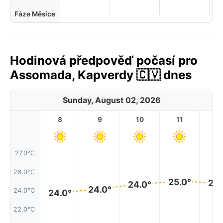
Fáze Měsíce
Hodinová předpověď počasí pro
Assomada, Kapverdy 🇨🇻 dnes
Sunday, August 02, 2026
8
9
10
11
1
27.0°C
26.0°C
25.0°
25.
24.0°
24.0°
24.0°C
24.0°
22.0°C