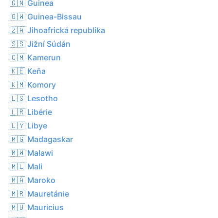
🇬🇳 Guinea
🇬🇼 Guinea-Bissau
🇿🇦 Jihoafrická republika
🇸🇸 Jižní Súdán
🇨🇲 Kamerun
🇰🇪 Keňa
🇰🇲 Komory
🇱🇸 Lesotho
🇱🇷 Libérie
🇱🇾 Libye
🇲🇬 Madagaskar
🇲🇼 Malawi
🇲🇱 Mali
🇲🇦 Maroko
🇲🇷 Mauretánie
🇲🇺 Mauricius