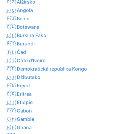
🇩🇿 Alžírsko
🇦🇴 Angola
🇧🇯 Benin
🇧🇼 Botswana
🇧🇫 Burkina Faso
🇧🇮 Burundi
🇹🇩 Čad
🇨🇮 Côte d’Ivoire
🇨🇩 Demokratická republika Kongo
🇩🇯 Džibutsko
🇪🇬 Egypt
🇪🇷 Eritrea
🇪🇹 Etiopie
🇬🇦 Gabon
🇬🇲 Gambie
🇬🇭 Ghana