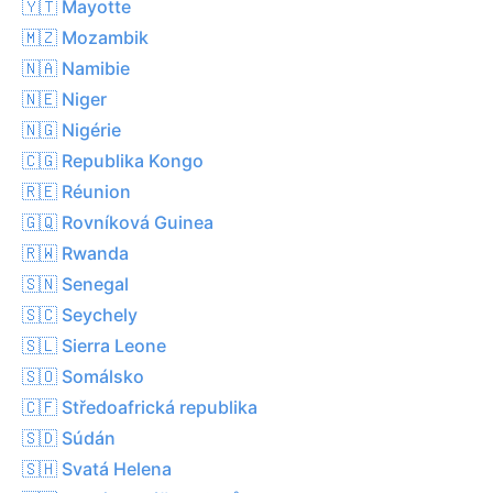
🇾🇹 Mayotte
🇲🇿 Mozambik
🇳🇦 Namibie
🇳🇪 Niger
🇳🇬 Nigérie
🇨🇬 Republika Kongo
🇷🇪 Réunion
🇬🇶 Rovníková Guinea
🇷🇼 Rwanda
🇸🇳 Senegal
🇸🇨 Seychely
🇸🇱 Sierra Leone
🇸🇴 Somálsko
🇨🇫 Středoafrická republika
🇸🇩 Súdán
🇸🇭 Svatá Helena