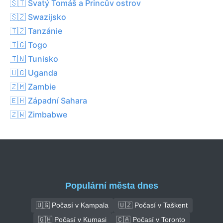
🇸🇹 Svatý Tomáš a Princův ostrov
🇸🇿 Swazijsko
🇹🇿 Tanzánie
🇹🇬 Togo
🇹🇳 Tunisko
🇺🇬 Uganda
🇿🇲 Zambie
🇪🇭 Západní Sahara
🇿🇼 Zimbabwe
Populární města dnes
🇺🇬 Počasí v Kampala
🇺🇿 Počasí v Taškent
🇬🇭 Počasí v Kumasi
🇨🇦 Počasí v Toronto