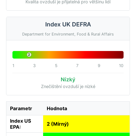
Kvalita ovzduší je přijatelná pro většinu lidí
Index UK DEFRA
Department for Environment, Food & Rural Affairs
2
1
3
5
7
9
10
Nízký
Znečištění ovzduší je nízké
Parametr
Hodnota
Index US
2 (Mírný)
EPA: