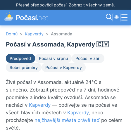
Přesné předpovědi počasí
.
Zobrazit všechny země
.
☰
Počasí.
net
🌐
Domů
>
Kapverdy
>
Assomada
Počasí v Assomada, Kapverdy 🇨🇻
Předpověď
Počasí v srpnu
Počasí v září
Roční průměry
Počasí v Kapverdy
Živé počasí v Assomada, aktuálně 24°C s
slunečno. Zobrazit předpověď na 7 dní, hodinové
podmínky a index kvality ovzduší. Assomada se
nachází v
Kapverdy
— podívejte se na počasí ve
všech hlavních městech v
Kapverdy
, nebo
procházejte
nejžhavější města právě teď
po celém
světě.