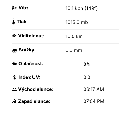
🌬️
Vítr:
10.1 kph (149°)
🌡️
Tlak:
1015.0 mb
👁️
Viditelnost:
10.0 km
🌧️
Srážky:
0.0 mm
☁️
Oblačnost:
8%
☀️
Index UV:
0.0
🌅
Východ slunce:
06:17 AM
🌇
Západ slunce:
07:04 PM