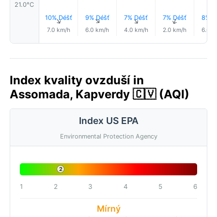
21.0°C
10% Déšť
9% Déšť
7% Déšť
7% Déšť
8% D
↑
↑
↑
↑
7.0 km/h
6.0 km/h
4.0 km/h
2.0 km/h
6.0 k
Index kvality ovzduší in
Assomada, Kapverdy 🇨🇻 (AQI)
Index US EPA
Environmental Protection Agency
2
1
2
3
4
5
6
Mírný