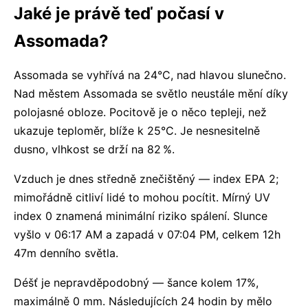
Jaké je právě teď počasí v
Assomada?
Assomada se vyhřívá na 24°C, nad hlavou slunečno.
Nad městem Assomada se světlo neustále mění díky
polojasné obloze. Pocitově je o něco tepleji, než
ukazuje teploměr, blíže k 25°C. Je nesnesitelně
dusno, vlhkost se drží na 82 %.
Vzduch je dnes středně znečištěný — index EPA 2;
mimořádně citliví lidé to mohou pocítit. Mírný UV
index 0 znamená minimální riziko spálení. Slunce
vyšlo v 06:17 AM a zapadá v 07:04 PM, celkem 12h
47m denního světla.
Déšť je nepravděpodobný — šance kolem 17%,
maximálně 0 mm. Následujících 24 hodin by mělo