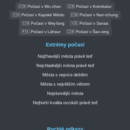
🇨🇳 Počasí v Wu-chan
🇮🇳 Počasí v Koimbatur
🇿🇦 Počasí v Kapské Město
🇨🇳 Počasí v Nan-tchung
🇨🇳 Počasí v Wej-fang
🇾🇪 Počasí v Sanaa
🇵🇰 Počasí v Láhaur
🇨🇳 Počasí v Šao-sing
Extrémy počasí
Nejžhavější města právě teď
Nejchladnější města právě teď
Města s nejvíce deštěm
Města s největším větrem
Nejslunnější města
Nejhorší kvalita ovzduší právě teď
Rychlé odkazy