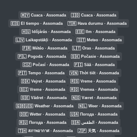
🇲🇾
🇮🇩
Cuaca · Assomada
Cuaca · Assomada
🇪🇸
🇹🇷
El tiempo · Assomada
Hava durumu · Assomada
🇭🇺
🇪🇪
Időjárás · Assomada
Ilm · Assomada
🇱🇻
🇮🇹
Laikapstākļi · Assomada
Meteo · Assomada
🇫🇷
🇱🇹
Météo · Assomada
Oras · Assomada
🇵🇱
🇸🇰
Pogoda · Assomada
Počasie · Assomada
🇨🇿
🇫🇮
Počasí · Assomada
Sää · Assomada
🇵🇹
🇻🇳
Tempo · Assomada
Thời tiết · Assomada
🇩🇰
🇷🇸
Vejret · Assomada
Vreme · Assomada
🇸🇮
🇷🇴
Vreme · Assomada
Vremea · Assomada
🇸🇪
🇳🇴
Vädret · Assomada
Været · Assomada
🇬🇧🇺🇸
🇳🇱
Weather · Assomada
Weer · Assomada
🇩🇪
🇺🇦
Wetter · Assomada
Погода · Assomada
🇷🇺
🇸🇦
Погода · Assomada
الطقس · Assomada
🇹🇭
🇯🇵
สภาพอากาศ · Assomada
天気 · Assomada