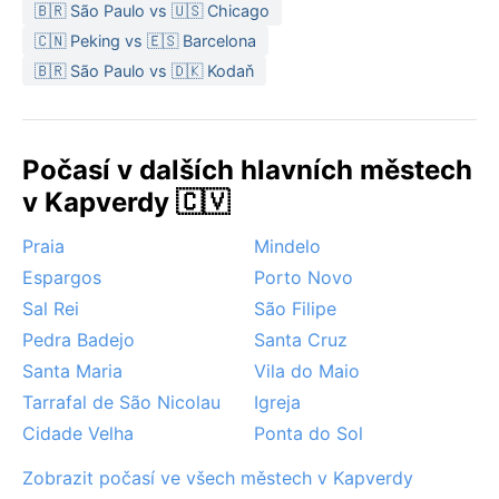
🇧🇷 São Paulo vs 🇺🇸 Chicago
Nejpříznivější období pro návštěvu nastává od
🇨🇳 Peking vs 🇪🇸 Barcelona
listopadu do června, kdy je sucho, slunečno a teploty
🇧🇷 São Paulo vs 🇩🇰 Kodaň
jsou příjemné. Výjimečným jevem je harmattan –
suchý, prašný vítr vanoucí ze Sahary, který v zimě a
na jaře snižuje viditelnost a přináší jemný písek.
Počasí v dalších hlavních městech
Bouřky nebo hurikány zde nehrozí, což z Assomady
činí stabilní destinaci pro ty, kdo chtějí poznat
v Kapverdy 🇨🇻
autentický rytmus kapverdského venkova bez
Praia
Mindelo
rušivých vlivů extrémního počasí.
Espargos
Porto Novo
Sal Rei
São Filipe
Pedra Badejo
Santa Cruz
Santa Maria
Vila do Maio
Tarrafal de São Nicolau
Igreja
Cidade Velha
Ponta do Sol
Zobrazit počasí ve všech městech v Kapverdy