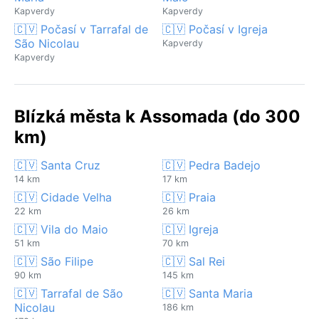
Kapverdy
Kapverdy
🇨🇻 Počasí v Tarrafal de
🇨🇻 Počasí v Igreja
São Nicolau
Kapverdy
Kapverdy
Blízká města k Assomada (do 300
km)
🇨🇻 Santa Cruz
🇨🇻 Pedra Badejo
14 km
17 km
🇨🇻 Cidade Velha
🇨🇻 Praia
22 km
26 km
🇨🇻 Vila do Maio
🇨🇻 Igreja
51 km
70 km
🇨🇻 São Filipe
🇨🇻 Sal Rei
90 km
145 km
🇨🇻 Tarrafal de São
🇨🇻 Santa Maria
Nicolau
186 km