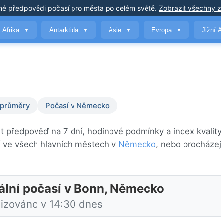
né předpovědi počasí
pro města po celém světě
.
Zobrazit všechny 
Afrika
Antarktida
Asie
Evropa
Jižní 
▼
▼
▼
▼
 průměry
Počasí v Německo
it předpověď na 7 dní, hodinové podmínky a index kvality
í ve všech hlavních městech v
Německo
, nebo procházej
ální počasí v Bonn, Německo
lizováno v 14:30 dnes