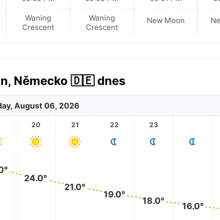
Waning
Waning
New Moon
N
Crescent
Crescent
n, Německo 🇩🇪 dnes
ay, August 06, 2026
9
20
21
22
23
0°
24.0°
21.0°
19.0°
18.0°
16.0°