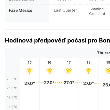
Waning
Fáze Měsíce
Last Quarter
Crescent
Hodinová předpověď počasí pro Bon
Thursd
15
16
17
18
1
29.0°C
27.0°
27.0°
27.0°
27.0°
26.
24.0°C
19.0°C
14.0°C