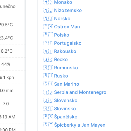
🇲🇨 Monako
lunečno
Slunečno
🇳🇱 Nizozemsko
🇳🇴 Norsko
29.5°C
28.5°C
🇮🇲 Ostrov Man
🇵🇱 Polsko
23.4°C
21.3°C
🇵🇹 Portugalsko
18.2°C
14.3°C
🇦🇹 Rakousko
🇬🇷 Řecko
44%
41%
🇷🇴 Rumunsko
🇷🇺 Rusko
9.1 kph
13.7 kph
🇸🇲 San Marino
0.0 mm
0.0 mm
🇷🇸 Serbia and Montenegro
🇸🇰 Slovensko
7.0
7.0
🇸🇮 Slovinsko
🇪🇸 Španělsko
6:13 AM
06:15 AM
🇸🇯 Špicberky a Jan Mayen
9:00 PM
08:58 PM