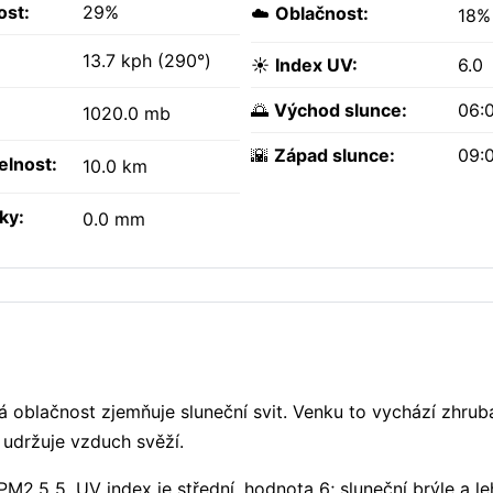
ost:
29%
☁️
Oblačnost:
18%
13.7 kph (290°)
☀️
Index UV:
6.0
🌅
Východ slunce:
06:
1020.0 mb
🌇
Západ slunce:
09:
elnost:
10.0 km
ky:
0.0 mm
á oblačnost zjemňuje sluneční svit. Venku to vychází zhrub
% udržuje vzduch svěží.
M2.5 5. UV index je střední, hodnota 6; sluneční brýle a le