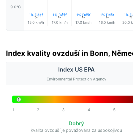
9.0°C
1% Déšť
1% Déšť
1% Déšť
1% Déšť
1% D
↑
↑
↑
↑
15.0 km/h
17.0 km/h
17.0 km/h
16.0 km/h
20.0 
Index kvality ovzduší in Bonn, Něme
Index US EPA
Environmental Protection Agency
1
1
2
3
4
5
Dobrý
Kvalita ovzduší je považována za uspokojivou