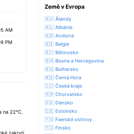
Země v Evropa
🇦🇽 Ålandy
🇦🇱 Albánie
05 AM
🇦🇩 Andorra
09 PM
🇧🇪 Belgie
🇧🇾 Bělorusko
🇧🇦 Bosna a Hercegovina
🇧🇬 Bulharsko
🇲🇪 Černá Hora
🇨🇿 České kraje
🇭🇷 Chorvatsko
🇩🇰 Dánsko
🇪🇪 Estonsko
a na 22°C.
🇫🇴 Faerské ostrovy
🇫🇮 Finsko
hké zakrytí