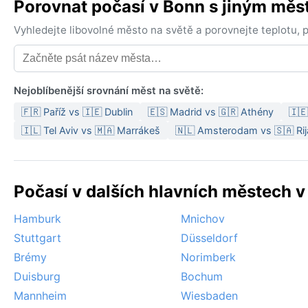
Porovnat počasí v Bonn s jiným mě
Vyhledejte libovolné město na světě a porovnejte teplotu,
Nejoblíbenější srovnání měst na světě:
🇫🇷 Paříž vs 🇮🇪 Dublin
🇪🇸 Madrid vs 🇬🇷 Athény
🇮🇪
🇮🇱 Tel Aviv vs 🇲🇦 Marrákeš
🇳🇱 Amsterodam vs 🇸🇦 Ri
Počasí v dalších hlavních městech 
Hamburk
Mnichov
Stuttgart
Düsseldorf
Brémy
Norimberk
Duisburg
Bochum
Mannheim
Wiesbaden