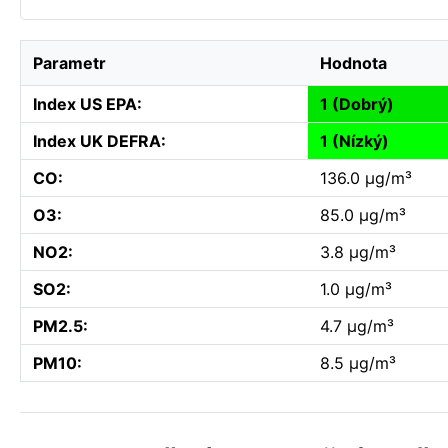
Parametr
Hodnota
Index US EPA:
1 (Dobrý)
Index UK DEFRA:
1 (Nízký)
CO:
136.0 µg/m³
O3:
85.0 µg/m³
NO2:
3.8 µg/m³
SO2:
1.0 µg/m³
PM2.5:
4.7 µg/m³
PM10:
8.5 µg/m³