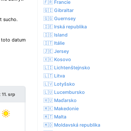
🇫🇷 Francie
🇬🇮 Gibraltar
🇬🇬 Guernsey
t sucho.
🇮🇪 Irská republika
🇮🇸 Island
 toto datum
🇮🇹 Itálie
🇯🇪 Jersey
🇽🇰 Kosovo
🇱🇮 Lichtenštejnsko
🇱🇹 Litva
🇱🇻 Lotyšsko
🇱🇺 Lucembursko
 11. srp
st 12. srp
🇭🇺 Maďarsko
🇲🇰 Makedonie
🇲🇹 Malta
🇲🇩 Moldavská republika