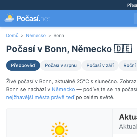
Přes
Počasí.
net
Domů
>
Německo
>
Bonn
Počasí v Bonn, Německo 🇩🇪
Předpověď
Počasí v srpnu
Počasí v září
Roční
Živé počasí v Bonn, aktuálně 25°C s slunečno. Zobraz
Bonn se nachází v
Německo
— podívejte se na počas
nejžhavější města právě teď
po celém světě.
Aktu
Aktua