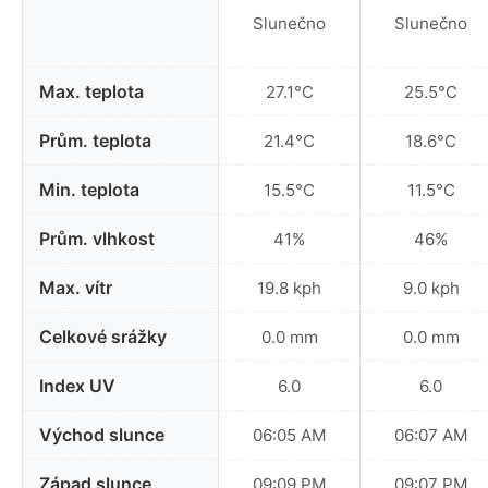
Slunečno
Slunečno
Max. teplota
27.1°C
25.5°C
Prům. teplota
21.4°C
18.6°C
Min. teplota
15.5°C
11.5°C
Prům. vlhkost
41%
46%
Max. vítr
19.8 kph
9.0 kph
Celkové srážky
0.0 mm
0.0 mm
Index UV
6.0
6.0
Východ slunce
06:05 AM
06:07 AM
Západ slunce
09:09 PM
09:07 PM