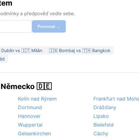
stem
 podmínky a předpověď vedle sebe.
Porovnat →
 Dublin vs 🇮🇹 Milán
🇮🇳 Bombaj vs 🇹🇭 Bangkok
jád
v Německo 🇩🇪
Kolín nad Rýnem
Frankfurt nad Mo
Dortmund
Drážďany
Hannover
Lipsko
Wuppertal
Bielefeld
Gelsenkirchen
Cáchy