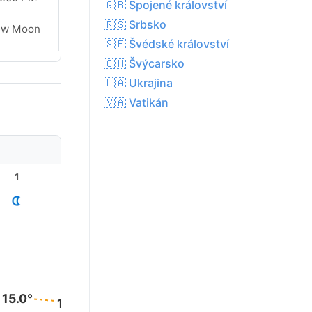
🇬🇧 Spojené království
🇷🇸 Srbsko
ew Moon
New Moon
🇸🇪 Švédské království
🇨🇭 Švýcarsko
🇺🇦 Ukrajina
🇻🇦 Vatikán
1
2
3
4
5
6
15.0°
14.0°
13.0°
13.0°