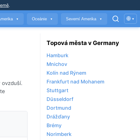
země
.
🌐
Amerika
Oceánie
Severní Amerika
▾
▼
▼
▼
Topová města v Germany
Hamburk
Mnichov
Kolín nad Rýnem
Frankfurt nad Mohanem
 ovzduší.
Stuttgart
te
Düsseldorf
Dortmund
Drážďany
Brémy
Norimberk