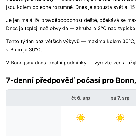
jsou kolem poledne rozumné. Dnes je spousta světla, 1
Je jen malá 1% pravděpodobnost deště, očekává se maxi
Dnes je tepleji než obvykle — zhruba o 2°C nad typicko
Tento týden bez větších výkyvů — maxima kolem 30°C,
v Bonn je 36°C.
V Bonn jsou dnes ideální podmínky — vyrazte ven a užijt
7-denní předpověď počasí pro Bonn
čt 6. srp
pá 7. srp