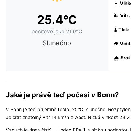
💧
Vlhk
25.4°C
🌬️
Vítr:
🌡️
Tlak:
pocitově jako 21.9°C
Slunečno
👁️
Vidit
🌧️
Sráž
Jaké je právě teď počasí v Bonn?
V Bonn je teď příjemně teplo, 25°C, slunečno. Rozptýlen
Je cítit znatelný vítr 14 km/h z west. Nízká vlhkost 29 
Vzduch je dnes čistý — index EPA 1, s nízkou hodnotou P