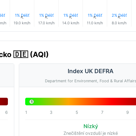
éšť
1% Déšť
1% Déšť
1% Déšť
1% Déšť
2% Déšť
↑
↑
↑
↑
↑
↑
km/h
19.0 km/h
17.0 km/h
14.0 km/h
11.0 km/h
8.0 km/h
cko 🇩🇪 (AQI)
Index UK DEFRA
Department for Environment, Food & Rural Affair
1
6
1
3
5
7
9
Nízký
Znečištění ovzduší je nízké