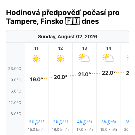
Hodinová předpověď počasí pro
Tampere, Finsko 🇫🇮 dnes
Sunday, August 02, 2026
11
12
13
14
1
23.0°C
22.0°
22.
21.0°
20.0°
19.0°
19.0°C
16.0°C
12.0°C
8.0°C
2% Déšť
2% Déšť
4% Déšť
3% Déšť
3% D
↑
↑
↑
↑
15.0 km/h
16.0 km/h
17.0 km/h
19.0 km/h
20.0 