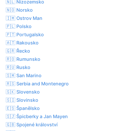
🇳🇱 Nizozemsko
🇳🇴 Norsko
🇮🇲 Ostrov Man
🇵🇱 Polsko
🇵🇹 Portugalsko
🇦🇹 Rakousko
🇬🇷 Řecko
🇷🇴 Rumunsko
🇷🇺 Rusko
🇸🇲 San Marino
🇷🇸 Serbia and Montenegro
🇸🇰 Slovensko
🇸🇮 Slovinsko
🇪🇸 Španělsko
🇸🇯 Špicberky a Jan Mayen
🇬🇧 Spojené království