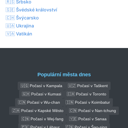
🇷🇸 Srbsko
🇸🇪 Švédské království
🇨🇭 Švýcarsko
🇺🇦 Ukrajina
🇻🇦 Vatikán
Populární města dnes
🇺🇬 Počasí v Kampala
🇺🇿 Počasí v Taškent
🇬🇭 Počasí v Kumasi
🇨🇦 Počasí v Toronto
🇨🇳 Počasí v Wu-chan
🇮🇳 Počasí v Koimbatur
🇿🇦 Počasí v Kapské Město
🇨🇳 Počasí v Nan-tchung
🇨🇳 Počasí v Wej-fang
🇾🇪 Počasí v Sanaa
🇵🇰 Počasí v Láhaur
🇨🇳 Počasí v Šao-sing