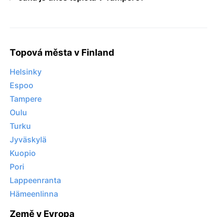
Topová města v Finland
Helsinky
Espoo
Tampere
Oulu
Turku
Jyväskylä
Kuopio
Pori
Lappeenranta
Hämeenlinna
Země v Evropa