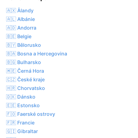
🇦🇽 Ålandy
🇦🇱 Albánie
🇦🇩 Andorra
🇧🇪 Belgie
🇧🇾 Bělorusko
🇧🇦 Bosna a Hercegovina
🇧🇬 Bulharsko
🇲🇪 Černá Hora
🇨🇿 České kraje
🇭🇷 Chorvatsko
🇩🇰 Dánsko
🇪🇪 Estonsko
🇫🇴 Faerské ostrovy
🇫🇷 Francie
🇬🇮 Gibraltar