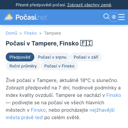
Přesné předpovědi počasí
.
Zobrazit všechny země
.
☰
Počasí.
net
🌐
Domů
>
Finsko
>
Tampere
Počasí v Tampere, Finsko 🇫🇮
Předpověď
Počasí v srpnu
Počasí v září
Roční průměry
Počasí v Finsko
Živé počasí v Tampere, aktuálně 18°C s slunečno.
Zobrazit předpověď na 7 dní, hodinové podmínky a
index kvality ovzduší. Tampere se nachází v
Finsko
— podívejte se na počasí ve všech hlavních
městech v
Finsko
, nebo procházejte
nejžhavější
města právě teď
po celém světě.