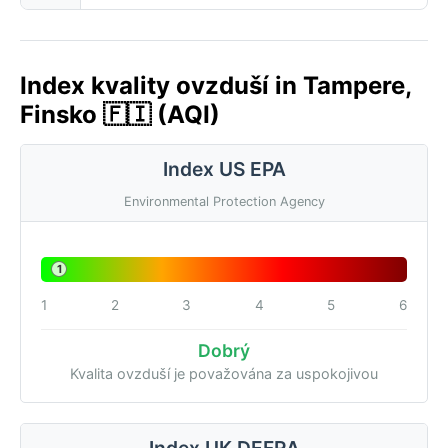
Index kvality ovzduší in Tampere,
Finsko 🇫🇮 (AQI)
Index US EPA
Environmental Protection Agency
1
1
2
3
4
5
6
Dobrý
Kvalita ovzduší je považována za uspokojivou
Index UK DEFRA