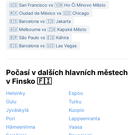
🇺🇸 San Francisco vs 🇻🇳 Ho Či Minovo Město
🇲🇽 Ciudad de México vs 🇺🇸 Chicago
🇪🇸 Barcelona vs 🇮🇩 Jakarta
🇦🇺 Melbourne vs 🇿🇦 Kapské Město
🇧🇷 São Paulo vs 🇪🇬 Káhira
🇪🇸 Barcelona vs 🇺🇸 Las Vegas
Počasí v dalších hlavních městech
v Finsko 🇫🇮
Helsinky
Espoo
Oulu
Turku
Jyväskylä
Kuopio
Pori
Lappeenranta
Hämeenlinna
Vaasa