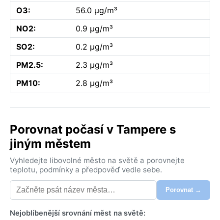
O3:
56.0 µg/m³
NO2:
0.9 µg/m³
SO2:
0.2 µg/m³
PM2.5:
2.3 µg/m³
PM10:
2.8 µg/m³
Porovnat počasí v Tampere s
jiným městem
Vyhledejte libovolné město na světě a porovnejte
teplotu, podmínky a předpověď vedle sebe.
Porovnat →
Nejoblíbenější srovnání měst na světě: