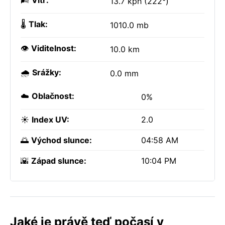
🌬️
Vítr:
13.7 kph (222°)
🌡️
Tlak:
1010.0 mb
👁️
Viditelnost:
10.0 km
🌧️
Srážky:
0.0 mm
☁️
Oblačnost:
0%
☀️
Index UV:
2.0
🌅
Východ slunce:
04:58 AM
🌇
Západ slunce:
10:04 PM
Jaké je právě teď počasí v