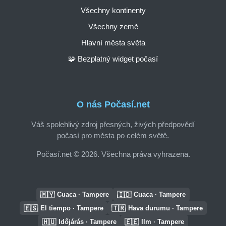
Všechny kontinenty
Všechny země
Hlavní města světa
🧩 Bezplatný widget počasí
O nás Počasí.net
Váš spolehlivý zdroj přesných, živých předpovědí
počasí pro města po celém světě.
Počasí.net © 2026. Všechna práva vyhrazena.
🇲🇾
🇮🇩
Cuaca · Tampere
Cuaca · Tampere
🇪🇸
🇹🇷
El tiempo · Tampere
Hava durumu · Tampere
🇭🇺
🇪🇪
Időjárás · Tampere
Ilm · Tampere