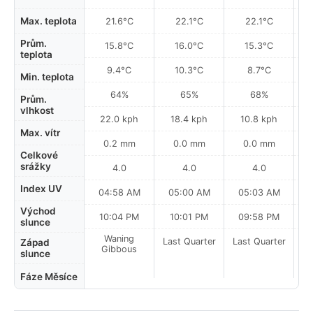
Max. teplota
21.6°C
22.1°C
22.1°C
Prům.
15.8°C
16.0°C
15.3°C
teplota
9.4°C
10.3°C
8.7°C
Min. teplota
64%
65%
68%
Prům.
vlhkost
22.0 kph
18.4 kph
10.8 kph
Max. vítr
0.2 mm
0.0 mm
0.0 mm
Celkové
srážky
4.0
4.0
4.0
Index UV
04:58 AM
05:00 AM
05:03 AM
0
Východ
10:04 PM
10:01 PM
09:58 PM
slunce
Waning
Last Quarter
Last Quarter
La
Západ
Gibbous
slunce
Fáze Měsíce