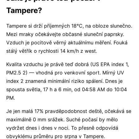
Tampere?
Tampere si drží příjemných 18°C, na obloze slunečno.
Mezi mraky očekávejte občasné sluneční paprsky.
Vzduch je pocitově věrný aktuálnímu měření. Fouká
stálý větřík o rychlosti 14 km/h z west.
Kvalita vzduchu je právě teď dobrá (US EPA index 1,
PM2.5 2) — vhodná pro venkovní sport. Mírný UV
index 2 znamená minimální riziko spálení. Dnes je
spousta světla, 17 h a 6 min, od 04:58 AM do 10:04
PM.
Je jen malá 17% pravděpodobnost deště, očekává se
maximálně 0 mm srážek. Suché počasí by mělo
vydržet dnes i dnes v noci. To přesně odpovídá
obvyklému průměru pro srpna v Tampere.