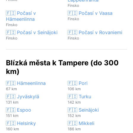
Finsko
🇫🇮 Počasí v
🇫🇮 Počasí v Vaasa
Hämeenlinna
Finsko
Finsko
🇫🇮 Počasí v Seinäjoki
🇫🇮 Počasí v Rovaniemi
Finsko
Finsko
Blízká města k Tampere (do 300
km)
🇫🇮 Hämeenlinna
🇫🇮 Pori
67 km
106 km
🇫🇮 Jyväskylä
🇫🇮 Turku
131 km
142 km
🇫🇮 Espoo
🇫🇮 Seinäjoki
151 km
152 km
🇫🇮 Helsinky
🇫🇮 Mikkeli
160 km
186 km