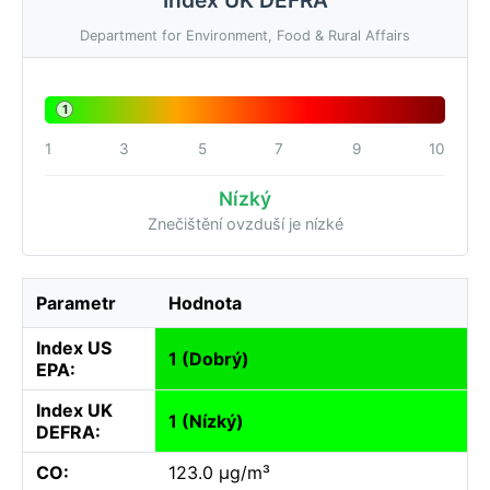
Department for Environment, Food & Rural Affairs
1
1
3
5
7
9
10
Nízký
Znečištění ovzduší je nízké
Parametr
Hodnota
Index US
1 (Dobrý)
EPA:
Index UK
1 (Nízký)
DEFRA:
CO:
123.0 µg/m³