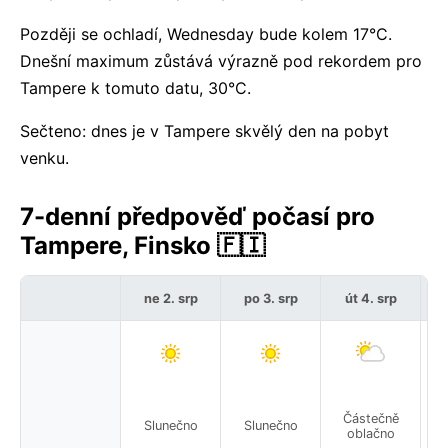
Později se ochladí, Wednesday bude kolem 17°C.
Dnešní maximum zůstává výrazně pod rekordem pro
Tampere k tomuto datu, 30°C.
Sečteno: dnes je v Tampere skvělý den na pobyt
venku.
7-denní předpověď počasí pro
Tampere, Finsko 🇫🇮
ne 2. srp
po 3. srp
út 4. srp
Částečně
Mí
Slunečno
Slunečno
oblačno