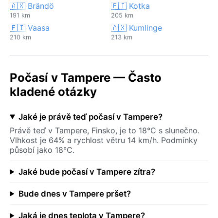
🇦🇽 Brändö
🇫🇮 Kotka
191 km
205 km
🇫🇮 Vaasa
🇦🇽 Kumlinge
210 km
213 km
Počasí v Tampere — Často
kladené otázky
Jaké je právě teď počasí v Tampere?
Právě teď v Tampere, Finsko, je to 18°C s slunečno.
Vlhkost je 64% a rychlost větru 14 km/h. Podmínky
působí jako 18°C.
Jaké bude počasí v Tampere zítra?
Bude dnes v Tampere pršet?
Jaká je dnes teplota v Tampere?