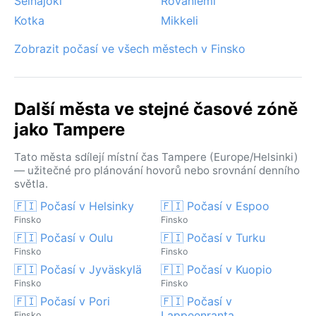
Seinäjoki
Rovaniemi
Kotka
Mikkeli
Zobrazit počasí ve všech městech v Finsko
Další města ve stejné časové zóně
jako Tampere
Tato města sdílejí místní čas Tampere (Europe/Helsinki)
— užitečné pro plánování hovorů nebo srovnání denního
světla.
🇫🇮 Počasí v Helsinky
🇫🇮 Počasí v Espoo
Finsko
Finsko
🇫🇮 Počasí v Oulu
🇫🇮 Počasí v Turku
Finsko
Finsko
🇫🇮 Počasí v Jyväskylä
🇫🇮 Počasí v Kuopio
Finsko
Finsko
🇫🇮 Počasí v Pori
🇫🇮 Počasí v
Lappeenranta
Finsko