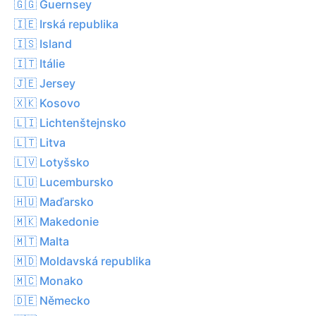
🇬🇬 Guernsey
🇮🇪 Irská republika
🇮🇸 Island
🇮🇹 Itálie
🇯🇪 Jersey
🇽🇰 Kosovo
🇱🇮 Lichtenštejnsko
🇱🇹 Litva
🇱🇻 Lotyšsko
🇱🇺 Lucembursko
🇭🇺 Maďarsko
🇲🇰 Makedonie
🇲🇹 Malta
🇲🇩 Moldavská republika
🇲🇨 Monako
🇩🇪 Německo