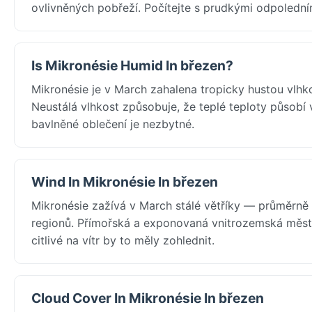
ovlivněných pobřeží. Počítejte s prudkými odpoled
Is Mikronésie Humid In březen?
Mikronésie je v March zahalena tropicky hustou vlh
Neustálá vlhkost způsobuje, že teplé teploty působí 
bavlněné oblečení je nezbytné.
Wind In Mikronésie In březen
Mikronésie zažívá v March stálé větříky — průměrn
regionů. Přímořská a exponovaná vnitrozemská měst
citlivé na vítr by to měly zohlednit.
Cloud Cover In Mikronésie In březen