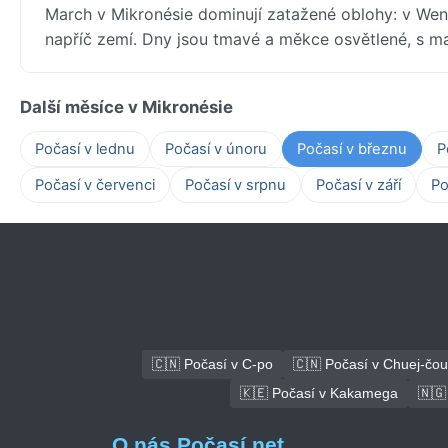
March v Mikronésie dominují zatažené oblohy: v We
napříč zemí. Dny jsou tmavé a měkce osvětlené, s m
Další měsíce v Mikronésie
Počasí v lednu
Počasí v únoru
Počasí v březnu
P
Počasí v červenci
Počasí v srpnu
Počasí v září
Po
🇨🇳 Počasí v C-po
🇨🇳 Počasí v Chuej-čou
🇰🇪 Počasí v Kakamega
🇳🇬
O nás Počasí.net