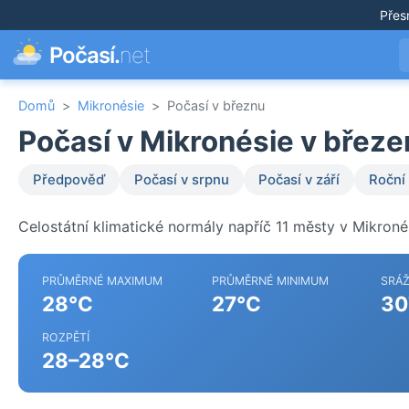
Přes
Počasí.
net
Domů
>
Mikronésie
>
Počasí v březnu
Počasí v Mikronésie v březe
Předpověď
Počasí v srpnu
Počasí v září
Roční
Celostátní klimatické normály napříč 11 městy v Mikroné
PRŮMĚRNÉ MAXIMUM
PRŮMĚRNÉ MINIMUM
SRÁ
28°C
27°C
30
ROZPĚTÍ
28–28°C