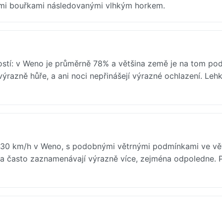
ními bouřkami následovanými vlhkým horkem.
kostí: v Weno je průměrně 78% a většina země je na tom po
výrazně hůře, a ani noci nepřinášejí výrazné ochlazení. Leh
ě 30 km/h v Weno, s podobnými větrnými podmínkami ve vě
a často zaznamenávají výrazně více, zejména odpoledne. 