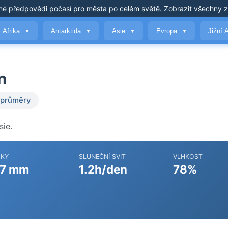
né předpovědi počasí
pro města po celém světě
.
Zobrazit všechny 
Afrika
Antarktida
Asie
Evropa
Jižní 
▼
▼
▼
▼
n
 průměry
sie.
ŽKY
SLUNEČNÍ SVIT
VLHKOST
7 mm
1.2h/den
78%