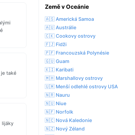
Země v Oceánie
🇦🇸 Americká Samoa
alými
🇦🇺 Austrálie
né
🇨🇰 Cookovy ostrovy
🇫🇯 Fidži
🇵🇫 Francouzská Polynésie
🇬🇺 Guam
🇰🇮 Karibati
 je také
🇲🇭 Marshallovy ostrovy
🇺🇲 Menší odlehlé ostrovy USA
🇳🇷 Nauru
🇳🇺 Niue
🇳🇫 Norfolk
🇳🇨 Nová Kaledonie
lijáky
🇳🇿 Nový Zéland