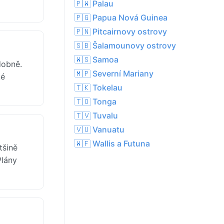
🇵🇼 Palau
🇵🇬 Papua Nová Guinea
🇵🇳 Pitcairnovy ostrovy
🇸🇧 Šalamounovy ostrovy
🇼🇸 Samoa
dobně.
🇲🇵 Severní Mariany
ké
🇹🇰 Tokelau
🇹🇴 Tonga
🇹🇻 Tuvalu
🇻🇺 Vanuatu
🇼🇫 Wallis a Futuna
tšině
Plány