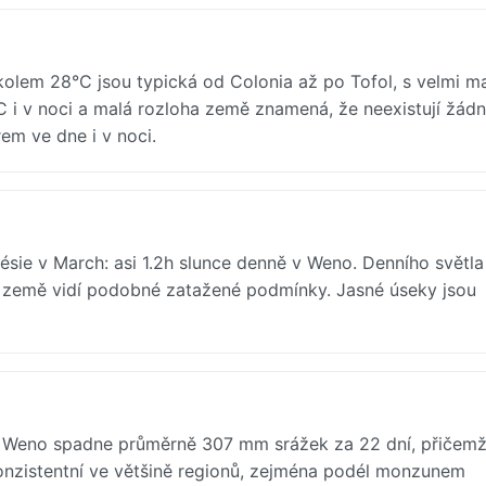
lem 28°C jsou typická od Colonia až po Tofol, s velmi m
C i v noci a malá rozloha země znamená, že neexistují žád
em ve dne i v noci.
nésie v March: asi 1.2h slunce denně v Weno. Denního světla
ů země vidí podobné zatažené podmínky. Jasné úseky jsou
v Weno spadne průměrně 307 mm srážek za 22 dní, přičemž 
konzistentní ve většině regionů, zejména podél monzunem