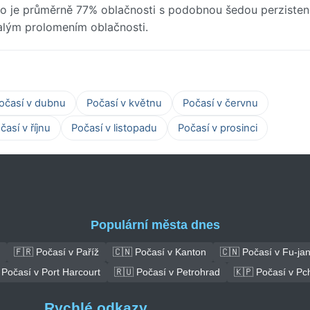
no je průměrně 77% oblačnosti s podobnou šedou perzisten
alým prolomením oblačnosti.
očasí v dubnu
Počasí v květnu
Počasí v červnu
časí v říjnu
Počasí v listopadu
Počasí v prosinci
Populární města dnes
🇫🇷 Počasí v Paříž
🇨🇳 Počasí v Kanton
🇨🇳 Počasí v Fu-ja
 Počasí v Port Harcourt
🇷🇺 Počasí v Petrohrad
🇰🇵 Počasí v Pc
Rychlé odkazy