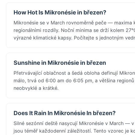
How Hot Is Mikronésie in březen?
Mikronésie se v March rovnoměrně peče — maxima ko
regionálními rozdíly. Noční minima se drží kolem 27°
výrazné klimatické kapsy. Počítejte s jednotným vedr
Sunshine in Mikronésie in březen
Přetrvávající oblačnost a šedá obloha definují Mikro
málo, trvá od 6:00 am do 6:05 pm, a většina region
neobvyklé a krátké.
Does It Rain In Mikronésie In březen?
Silné sezónní deště nasycují Mikronésie v March — 
jsou téměř každodenní záležitostí. Tento vzorec je 