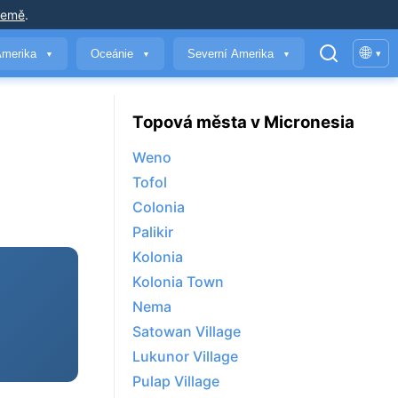
země
.
🌐
Amerika
Oceánie
Severní Amerika
▾
▼
▼
▼
Topová města v Micronesia
Weno
Tofol
Colonia
Palikir
Kolonia
Kolonia Town
Nema
Satowan Village
Lukunor Village
Pulap Village