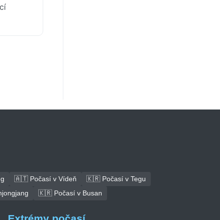
cí
ng
🇦🇹 Počasí v Vídeň
🇰🇷 Počasí v Tegu
hjongjang
🇰🇷 Počasí v Busan
Extrémy počasí