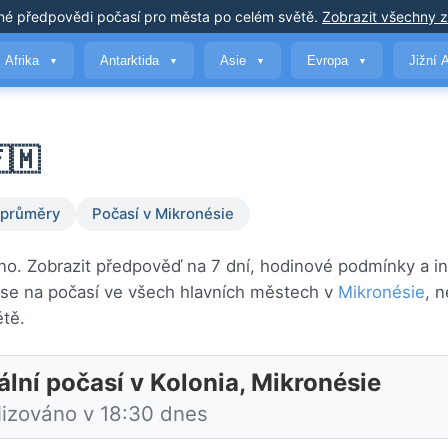
né předpovědi počasí
pro města po celém světě
.
Zobrazit všechny 
Afrika
Antarktida
Asie
Evropa
Jižní 
▼
▼
▼
▼
🇲
 průměry
Počasí v Mikronésie
no. Zobrazit předpověď na 7 dní, hodinové podmínky a in
se na počasí ve všech hlavních městech v
Mikronésie
, 
tě.
ální počasí v Kolonia, Mikronésie
lizováno v 18:30 dnes