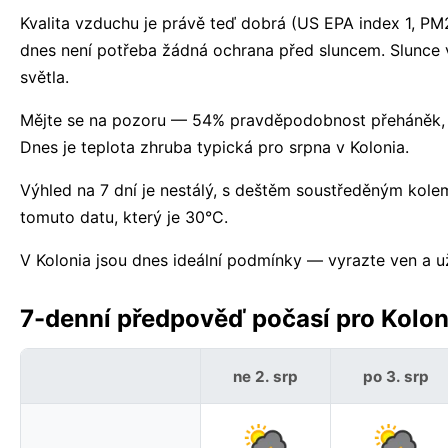
Kvalita vzduchu je právě teď dobrá (US EPA index 1, PM
dnes není potřeba žádná ochrana před sluncem. Slunce
světla.
Mějte se na pozoru — 54% pravděpodobnost přeháněk, až
Dnes je teplota zhruba typická pro srpna v Kolonia.
Výhled na 7 dní je nestálý, s deštěm soustředěným kole
tomuto datu, který je 30°C.
V Kolonia jsou dnes ideální podmínky — vyrazte ven a uži
7-denní předpověď počasí pro Koloni
ne 2. srp
po 3. srp