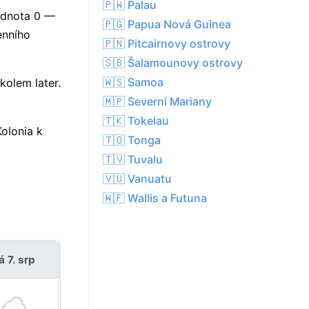
🇵🇼 Palau
hodnota 0 —
🇵🇬 Papua Nová Guinea
enního
🇵🇳 Pitcairnovy ostrovy
🇸🇧 Šalamounovy ostrovy
🇼🇸 Samoa
kolem later.
🇲🇵 Severní Mariany
🇹🇰 Tokelau
olonia k
🇹🇴 Tonga
🇹🇻 Tuvalu
🇻🇺 Vanuatu
🇼🇫 Wallis a Futuna
á 7. srp
so 8. srp