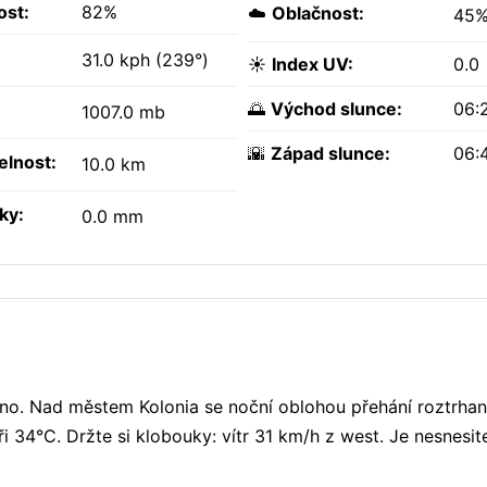
ost:
82%
☁️
Oblačnost:
45
31.0 kph (239°)
☀️
Index UV:
0.0
🌅
Východ slunce:
06:
1007.0 mb
🌇
Západ slunce:
06:
elnost:
10.0 km
ky:
0.0 mm
čno. Nad městem Kolonia se noční oblohou přehání roztrha
 34°C. Držte si klobouky: vítr 31 km/h z west. Je nesnesit