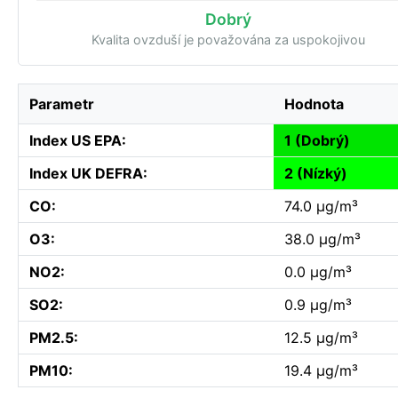
Dobrý
Kvalita ovzduší je považována za uspokojivou
Parametr
Hodnota
Index US EPA:
1 (Dobrý)
Index UK DEFRA:
2 (Nízký)
CO:
74.0 µg/m³
O3:
38.0 µg/m³
NO2:
0.0 µg/m³
SO2:
0.9 µg/m³
PM2.5:
12.5 µg/m³
PM10:
19.4 µg/m³