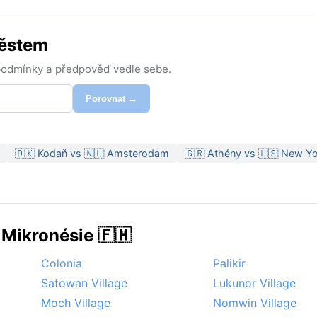
městem
 podmínky a předpověď vedle sebe.
Porovnat →
🇩🇰 Kodaň vs 🇳🇱 Amsterodam
🇬🇷 Athény vs 🇺🇸 New Y
 Mikronésie 🇫🇲
Colonia
Palikir
Satowan Village
Lukunor Village
Moch Village
Nomwin Village