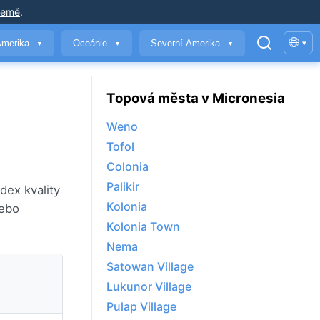
země
.
🌐
Amerika
Oceánie
Severní Amerika
▾
▼
▼
▼
Topová města v Micronesia
Weno
Tofol
Colonia
Palikir
dex kvality
Kolonia
nebo
Kolonia Town
Nema
Satowan Village
Lukunor Village
Pulap Village