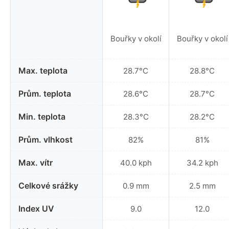
Bouřky v okolí
Bouřky v okolí
Max. teplota
28.7°C
28.8°C
Prům. teplota
28.6°C
28.7°C
Min. teplota
28.3°C
28.2°C
Prům. vlhkost
82%
81%
Max. vítr
40.0 kph
34.2 kph
Celkové srážky
0.9 mm
2.5 mm
Index UV
9.0
12.0