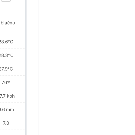
Částečně
blačno
oblačno
28.6°C
28.5°C
28.3°C
28.4°C
27.9°C
28.3°C
76%
76%
7.7 kph
20.9 kph
9.6 mm
0.0 mm
7.0
7.0