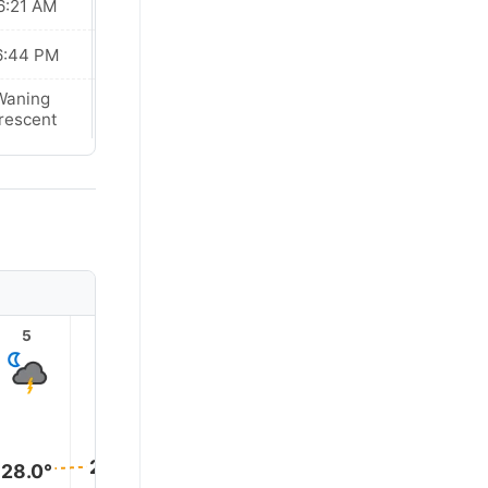
6:21 AM
06:21 AM
6:44 PM
06:44 PM
Waning
Waning
rescent
Crescent
5
6
7
8
9
10
29.0°
29.0°
29.0°
29.0°
29.0°
28.0°