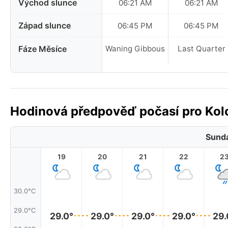
Východ slunce
06:21 AM
06:21 AM
Západ slunce
06:45 PM
06:45 PM
Fáze Měsíce
Waning Gibbous
Last Quarter
Hodinová předpověď počasí pro Kolo
Sunda
19
20
21
22
2
30.0°C
29.0°C
29.0°
29.0°
29.0°
29.0°
29.