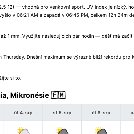
2.5 12) — vhodná pro venkovní sport. UV index je nízký, 
 vyšlo v 06:21 AM a zapadá v 06:45 PM, celkem 12h 24m d
 1 mm. Využijte následujících pár hodin — déšť má začít 
m Thursday. Dnešní maximum se výrazně blíží rekordu pro K
jte si to.
a, Mikronésie 🇫🇲
út 4. srp
st 5. srp
čt 6. srp
p