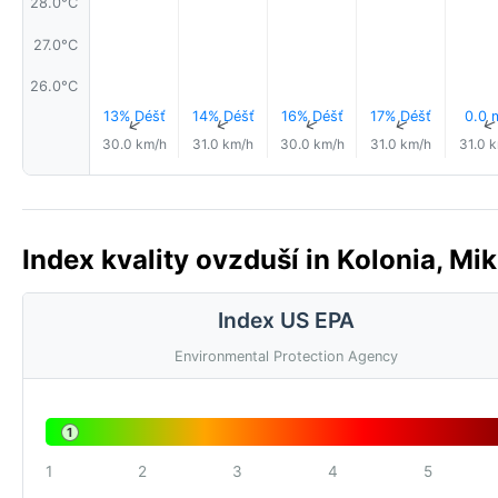
28.0°C
27.0°C
26.0°C
13% Déšť
14% Déšť
16% Déšť
17% Déšť
0.0
↑
↑
↑
↑
30.0 km/h
31.0 km/h
30.0 km/h
31.0 km/h
31.0 
Index kvality ovzduší in Kolonia, Mi
Index US EPA
Environmental Protection Agency
1
1
2
3
4
5