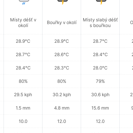
Místy déšť v
Místy slabý déšť
Bouřky v okolí
O
okolí
s bouřkou
28.9°C
28.9°C
28.7°C
28.7°C
28.6°C
28.4°C
28.4°C
28.3°C
28.0°C
80%
80%
79%
29.5 kph
30.2 kph
30.6 kph
2
1.5 mm
4.8 mm
15.6 mm
10.0
12.0
12.0