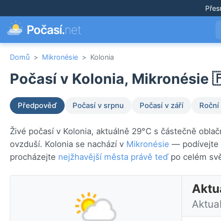
Přes
Počasí.
net
Domů
>
Mikronésie
>
Kolonia
Počasí v Kolonia, Mikronésie 
Předpověď
Počasí v srpnu
Počasí v září
Roční
Živé počasí v Kolonia, aktuálně 29°C s částečně oblač
ovzduší. Kolonia se nachází v
Mikronésie
— podívejte 
procházejte
nejžhavější města právě teď
po celém svě
Aktu
Aktua