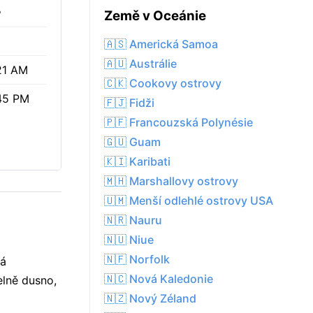
%
Země v Oceánie
🇦🇸 Americká Samoa
🇦🇺 Austrálie
21 AM
🇨🇰 Cookovy ostrovy
45 PM
🇫🇯 Fidži
🇵🇫 Francouzská Polynésie
🇬🇺 Guam
🇰🇮 Karibati
🇲🇭 Marshallovy ostrovy
🇺🇲 Menší odlehlé ostrovy USA
🇳🇷 Nauru
🇳🇺 Niue
🇳🇫 Norfolk
ná
🇳🇨 Nová Kaledonie
elně dusno,
🇳🇿 Nový Zéland