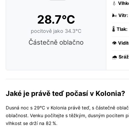
💧
Vlhk
28.7°C
🌬️
Vítr:
🌡️
Tlak:
pocitově jako 34.3°C
Částečně oblačno
👁️
Vidit
🌧️
Sráž
Jaké je právě teď počasí v Kolonia?
Dusná noc s 29°C v Kolonia právě teď, s částečně obla
oblačnost. Venku počítejte s těžkým, dusným pocitem při
vlhkost se drží na 82 %.