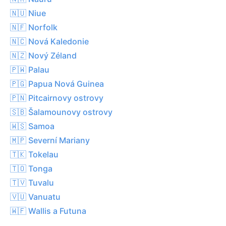
🇳🇺 Niue
🇳🇫 Norfolk
🇳🇨 Nová Kaledonie
🇳🇿 Nový Zéland
🇵🇼 Palau
🇵🇬 Papua Nová Guinea
🇵🇳 Pitcairnovy ostrovy
🇸🇧 Šalamounovy ostrovy
🇼🇸 Samoa
🇲🇵 Severní Mariany
🇹🇰 Tokelau
🇹🇴 Tonga
🇹🇻 Tuvalu
🇻🇺 Vanuatu
🇼🇫 Wallis a Futuna