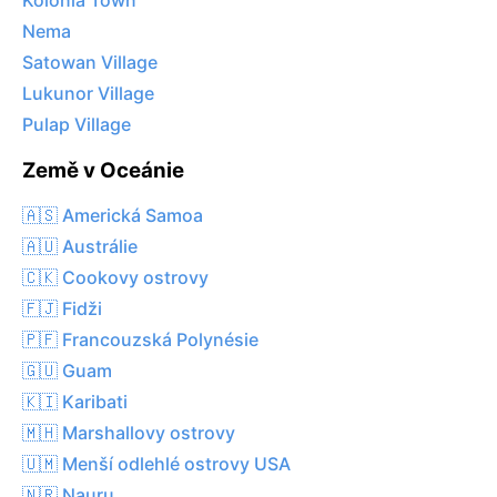
Kolonia Town
Nema
Satowan Village
Lukunor Village
Pulap Village
Země v Oceánie
🇦🇸 Americká Samoa
🇦🇺 Austrálie
🇨🇰 Cookovy ostrovy
🇫🇯 Fidži
🇵🇫 Francouzská Polynésie
🇬🇺 Guam
🇰🇮 Karibati
🇲🇭 Marshallovy ostrovy
🇺🇲 Menší odlehlé ostrovy USA
🇳🇷 Nauru