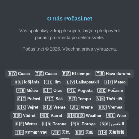
O nás Počasí.net
Váš spolehlivý zdroj přesných, živých předpovědí
počasí pro města po celém světě.
Počasí.net © 2026. Všechna práva vyhrazena.
🇲🇾
🇮🇩
🇪🇸
🇹🇷
Cuaca
Cuaca
El tiempo
Hava durumu
🇭🇺
🇪🇪
🇱🇻
🇮🇹
Időjárás
Ilm
Laikapstākļi
Meteo
🇫🇷
🇱🇹
🇵🇱
🇸🇰
Météo
Oras
Pogoda
Počasie
🇨🇿
🇫🇮
🇵🇹
🇻🇳
Počasí
Sää
Tempo
Thời tiết
🇩🇰
🇷🇸
🇸🇮
🇷🇴
Vejret
Vreme
Vreme
Vremea
🇸🇪
🇳🇴
🇬🇧🇺🇸
🇳🇱
Vädret
Været
Weather
Weer
🇩🇪
🇺🇦
🇷🇺
🇸🇦
Wetter
Погода
Погода
الطقس
🇹🇭
🇯🇵
🇭🇰
🇹🇼
สภาพอากาศ
天気
天氣
天氣預報