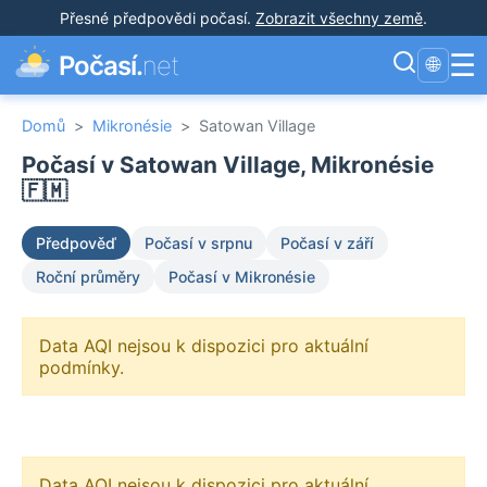
Přesné předpovědi počasí
.
Zobrazit všechny země
.
☰
Počasí.
net
🌐
Domů
>
Mikronésie
>
Satowan Village
Počasí v Satowan Village, Mikronésie
🇫🇲
Předpověď
Počasí v srpnu
Počasí v září
Roční průměry
Počasí v Mikronésie
Data AQI nejsou k dispozici pro aktuální
podmínky.
Data AQI nejsou k dispozici pro aktuální