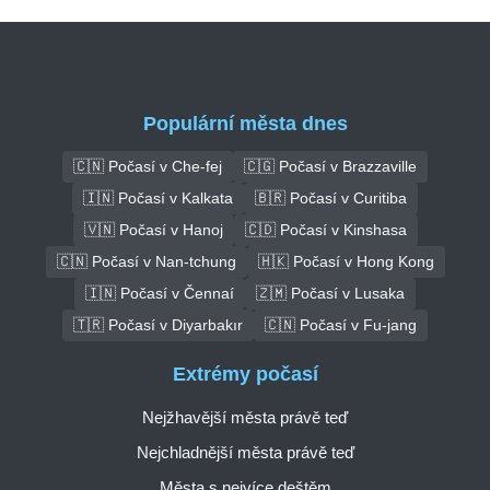
Populární města dnes
🇨🇳 Počasí v Che-fej
🇨🇬 Počasí v Brazzaville
🇮🇳 Počasí v Kalkata
🇧🇷 Počasí v Curitiba
🇻🇳 Počasí v Hanoj
🇨🇩 Počasí v Kinshasa
🇨🇳 Počasí v Nan-tchung
🇭🇰 Počasí v Hong Kong
🇮🇳 Počasí v Čennaí
🇿🇲 Počasí v Lusaka
🇹🇷 Počasí v Diyarbakır
🇨🇳 Počasí v Fu-jang
Extrémy počasí
Nejžhavější města právě teď
Nejchladnější města právě teď
Města s nejvíce deštěm