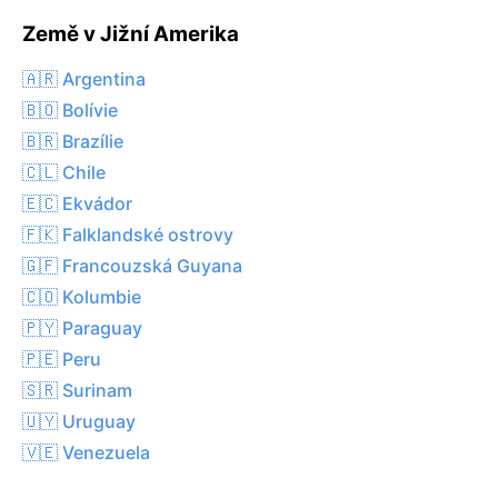
Země v Jižní Amerika
🇦🇷 Argentina
🇧🇴 Bolívie
🇧🇷 Brazílie
🇨🇱 Chile
🇪🇨 Ekvádor
🇫🇰 Falklandské ostrovy
🇬🇫 Francouzská Guyana
🇨🇴 Kolumbie
🇵🇾 Paraguay
🇵🇪 Peru
🇸🇷 Surinam
🇺🇾 Uruguay
🇻🇪 Venezuela