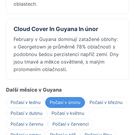
oblastech.
Cloud Cover In Guyana In únor
February v Guyana dominují zatažené oblohy:
v Georgetown je průměrně 78% oblačnosti s
podobnou šedou perzistencí napříč zemí. Dny
jsou tmavé a měkce osvětlené, s malým
prolomením oblačnosti.
Další měsíce v Guyana
Počasí v lednu
Počasí v únoru
Počasí v březnu
Počasí v dubnu
Počasí v květnu
Počasí v červnu
Počasí v červenci
Počasí v srpnu
Počasí v září
Počasí v říjnu