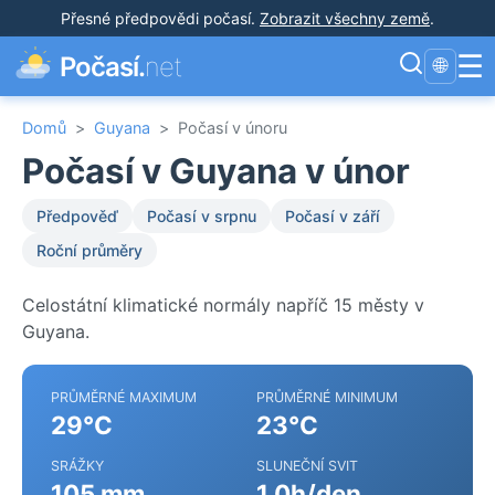
Přesné předpovědi počasí
.
Zobrazit všechny země
.
☰
Počasí.
net
🌐
Domů
>
Guyana
>
Počasí v únoru
Počasí v Guyana v únor
Předpověď
Počasí v srpnu
Počasí v září
Roční průměry
Celostátní klimatické normály napříč 15 městy v
Guyana.
PRŮMĚRNÉ MAXIMUM
PRŮMĚRNÉ MINIMUM
29°C
23°C
SRÁŽKY
SLUNEČNÍ SVIT
105 mm
1.0h/den