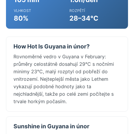
VLHKOST
ROZPĚTÍ
80%
28–34°C
How Hot Is Guyana in únor?
Rovnoměrné vedro v Guyana v February:
průměry celostátně dosahují 29°C s nočními
minimy 23°C, malý rozptyl od pobřeží do
vnitrozemí. Nejteplejší města jako Lethem
vykazují podobné hodnoty jako ta
nejchladnější, takže po celé zemi počítejte s
trvale horkým počasím.
Sunshine in Guyana in únor