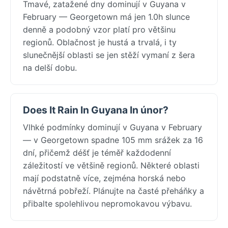
Tmavé, zatažené dny dominují v Guyana v
February — Georgetown má jen 1.0h slunce
denně a podobný vzor platí pro většinu
regionů. Oblačnost je hustá a trvalá, i ty
slunečnější oblasti se jen stěží vymaní z šera
na delší dobu.
Does It Rain In Guyana In únor?
Vlhké podmínky dominují v Guyana v February
— v Georgetown spadne 105 mm srážek za 16
dní, přičemž déšť je téměř každodenní
záležitostí ve většině regionů. Některé oblasti
mají podstatně více, zejména horská nebo
návětrná pobřeží. Plánujte na časté přeháňky a
přibalte spolehlivou nepromokavou výbavu.