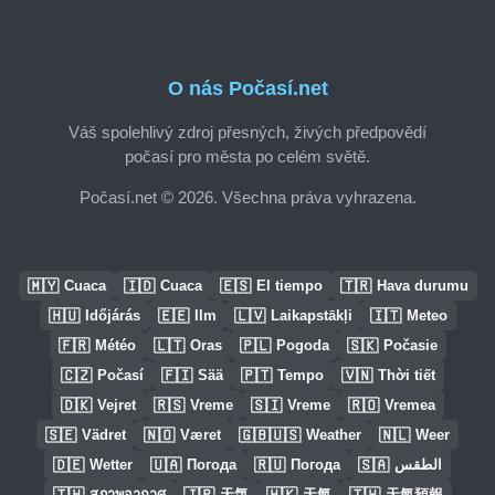
O nás Počasí.net
Váš spolehlivý zdroj přesných, živých předpovědí
počasí pro města po celém světě.
Počasí.net © 2026. Všechna práva vyhrazena.
🇲🇾
🇮🇩
🇪🇸
🇹🇷
Cuaca
Cuaca
El tiempo
Hava durumu
🇭🇺
🇪🇪
🇱🇻
🇮🇹
Időjárás
Ilm
Laikapstākļi
Meteo
🇫🇷
🇱🇹
🇵🇱
🇸🇰
Météo
Oras
Pogoda
Počasie
🇨🇿
🇫🇮
🇵🇹
🇻🇳
Počasí
Sää
Tempo
Thời tiết
🇩🇰
🇷🇸
🇸🇮
🇷🇴
Vejret
Vreme
Vreme
Vremea
🇸🇪
🇳🇴
🇬🇧🇺🇸
🇳🇱
Vädret
Været
Weather
Weer
🇩🇪
🇺🇦
🇷🇺
🇸🇦
Wetter
Погода
Погода
الطقس
🇹🇭
🇯🇵
🇭🇰
🇹🇼
สภาพอากาศ
天気
天氣
天氣預報