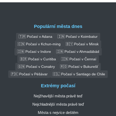
Populární města dnes
🇹🇷 Počasí v Adana
🇮🇳 Počasí v Koimbatur
🇨🇳 Počasí v Kchun-ming
🇧🇾 Počasí v Minsk
🇮🇳 Počasí v Indore
🇮🇳 Počasí v Ahmadábád
🇧🇷 Počasí v Curitiba
🇮🇳 Počasí v Čennaí
🇬🇳 Počasí v Conakry
🇷🇴 Počasí v Bukurešť
🇵🇰 Počasí v Péšávar
🇨🇱 Počasí v Santiago de Chile
Extrémy počasí
Nejžhavější města právě teď
Nejchladnější města právě teď
Města s nejvíce deštěm