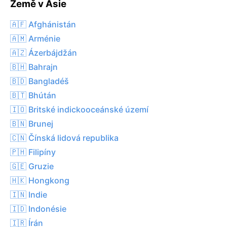
Země v Asie
🇦🇫 Afghánistán
🇦🇲 Arménie
🇦🇿 Ázerbájdžán
🇧🇭 Bahrajn
🇧🇩 Bangladéš
🇧🇹 Bhútán
🇮🇴 Britské indickooceánské území
🇧🇳 Brunej
🇨🇳 Čínská lidová republika
🇵🇭 Filipíny
🇬🇪 Gruzie
🇭🇰 Hongkong
🇮🇳 Indie
🇮🇩 Indonésie
🇮🇷 Írán