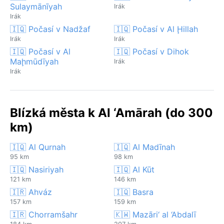
Sulaymānīyah
Irák
Irák
🇮🇶 Počasí v Nadžaf
🇮🇶 Počasí v Al Ḩillah
Irák
Irák
🇮🇶 Počasí v Al
🇮🇶 Počasí v Dihok
Maḩmūdīyah
Irák
Irák
Blízká města k Al ‘Amārah (do 300
km)
🇮🇶 Al Qurnah
🇮🇶 Al Madīnah
95 km
98 km
🇮🇶 Nasiriyah
🇮🇶 Al Kūt
121 km
146 km
🇮🇷 Ahváz
🇮🇶 Basra
157 km
159 km
🇮🇷 Chorramšahr
🇰🇼 Mazāri‘ al ‘Abdalī