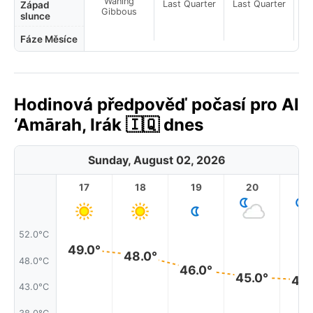
Waning
Last Quarter
Last Quarter
La
Západ
Gibbous
slunce
Fáze Měsíce
Hodinová předpověď počasí pro Al
‘Amārah, Irák 🇮🇶 dnes
Sunday, August 02, 2026
17
18
19
20
2
52.0°C
49.0°
48.0°
48.0°C
46.0°
45.0°
44.
43.0°C
38.0°C