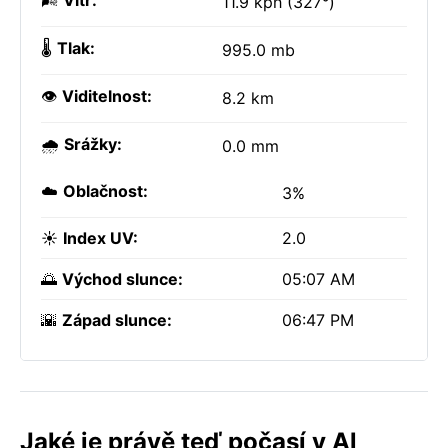
🌬️
Vítr:
11.9 kph (327°)
🌡️
Tlak:
995.0 mb
👁️
Viditelnost:
8.2 km
🌧️
Srážky:
0.0 mm
☁️
Oblačnost:
3%
☀️
Index UV:
2.0
🌅
Východ slunce:
05:07 AM
🌇
Západ slunce:
06:47 PM
Jaké je právě teď počasí v Al