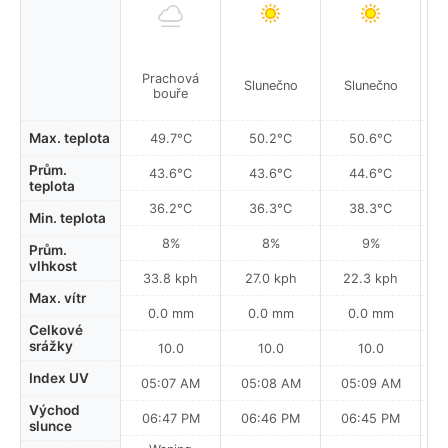
Prachová
Slunečno
Slunečno
Pís
bouře
Max. teplota
49.7°C
50.2°C
50.6°C
Prům.
43.6°C
43.6°C
44.6°C
teplota
36.2°C
36.3°C
38.3°C
Min. teplota
8%
8%
9%
Prům.
vlhkost
33.8 kph
27.0 kph
22.3 kph
Max. vítr
0.0 mm
0.0 mm
0.0 mm
Celkové
srážky
10.0
10.0
10.0
Index UV
05:07 AM
05:08 AM
05:09 AM
0
Východ
06:47 PM
06:46 PM
06:45 PM
slunce