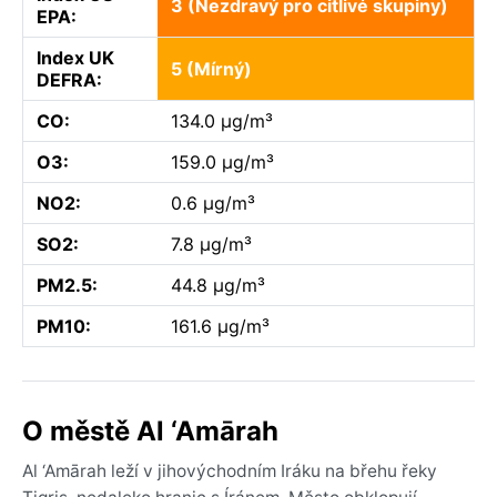
3 (Nezdravý pro citlivé skupiny)
EPA:
Index UK
5 (Mírný)
DEFRA:
CO:
134.0 µg/m³
O3:
159.0 µg/m³
NO2:
0.6 µg/m³
SO2:
7.8 µg/m³
PM2.5:
44.8 µg/m³
PM10:
161.6 µg/m³
O městě Al ‘Amārah
Al ‘Amārah leží v jihovýchodním Iráku na břehu řeky