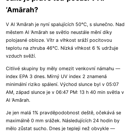
‘Amārah?
V Al ‘Amārah je nyní spalujících 50°C, s slunečno. Nad
městem Al ‘Amārah se světlo neustále mění díky
polojasné obloze. Vítr a vlhkost sráží pocitovou
teplotu na zhruba 46°C. Nízká vlhkost 6 % udržuje
vzduch svěží.
Citlivé skupiny by měly omezit venkovní námahu —
index EPA 3 dnes. Mírný UV index 2 znamená
minimální riziko spálení. Východ slunce byl v 05:07
AM, západ slunce je v 06:47 PM: 13 h 40 min světla v
Al ‘Amārah.
Je jen malá 1% pravděpodobnost deště, očekává se
maximálně 0 mm srážek. Následujících 24 hodin by
mělo zůstat sucho. Dnes je tepleji než obvykle —