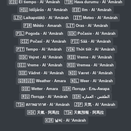
🇪🇸
🇹🇷
El tiempo · Al ‘Amārah
Hava durumu · Al ‘Amārah
🇭🇺
🇪🇪
Időjárás · Al ‘Amārah
Ilm · Al ‘Amārah
🇱🇻
🇮🇹
Laikapstākļi · Al ‘Amārah
Meteo · Al ‘Amārah
🇫🇷
🇱🇹
Météo · Amarah
Oras · Al ‘Amārah
🇵🇱
🇸🇰
Pogoda · Al ‘Amārah
Počasie · Al ‘Amārah
🇨🇿
🇫🇮
Počasí · Al ‘Amārah
Sää · Al ‘Amārah
🇵🇹
🇻🇳
Tempo · Al ‘Amārah
Thời tiết · Al ‘Amārah
🇩🇰
🇷🇸
Vejret · Al ‘Amārah
Vreme · Al ‘Amārah
🇸🇮
🇷🇴
Vreme · Al ‘Amārah
Vremea · Al ‘Amārah
🇸🇪
🇳🇴
Vädret · Al ‘Amārah
Været · Al ‘Amārah
🇬🇧🇺🇸
🇳🇱
Weather · Amara
Weer · Al ‘Amārah
🇩🇪
🇺🇦
Wetter · Amara
Погода · Ель-Амара
🇷🇺
🇸🇦
Погода · Al ‘Amārah
الطقس · العماره
🇹🇭
🇯🇵
สภาพอากาศ · Al ‘Amārah
天気 · Al ‘Amārah
🇭🇰
🇹🇼
天氣 · 阿馬拉
天氣預報 · 阿馬拉
🇰🇷
날씨 · Al ‘Amārah