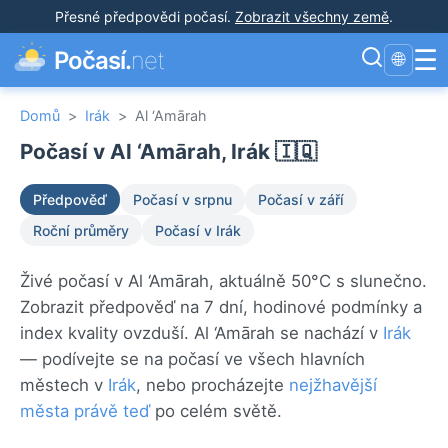
Přesné předpovědi počasí
.
Zobrazit všechny země
.
☰
Počasí.
net
🌐
Domů
>
Irák
>
Al ‘Amārah
Počasí v Al ‘Amārah, Irák 🇮🇶
Předpověď
Počasí v srpnu
Počasí v září
Roční průměry
Počasí v Irák
Živé počasí v Al ‘Amārah, aktuálně 50°C s slunečno.
Zobrazit předpověď na 7 dní, hodinové podmínky a
index kvality ovzduší. Al ‘Amārah se nachází v
Irák
— podívejte se na počasí ve všech hlavních
městech v
Irák
, nebo procházejte
nejžhavější
města právě teď
po celém světě.