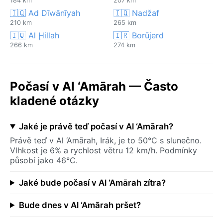
184 km
207 km
🇮🇶 Ad Dīwānīyah
🇮🇶 Nadžaf
210 km
265 km
🇮🇶 Al Ḩillah
🇮🇷 Borūjerd
266 km
274 km
Počasí v Al ‘Amārah — Často
kladené otázky
Jaké je právě teď počasí v Al ‘Amārah?
Právě teď v Al ‘Amārah, Irák, je to 50°C s slunečno.
Vlhkost je 6% a rychlost větru 12 km/h. Podmínky
působí jako 46°C.
Jaké bude počasí v Al ‘Amārah zítra?
Bude dnes v Al ‘Amārah pršet?