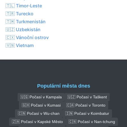
🇹🇱 Timor-Leste
🇹🇷 Turecko
🇹🇲 Turkmenistán
🇺🇿 Uzbekistán
🇨🇽 Vánoční ostrov
🇻🇳 Vietnam
Populární města dnes
🇺🇬 Počasí v Kampala
🇺🇿 Počasí v Taškent
🇬🇭 Počasí v Kumasi
🇨🇦 Počasí v Toronto
🇨🇳 Počasí v Wu-chan
🇮🇳 Počasí v Koimbatur
🇿🇦 Počasí v Kapské Město
🇨🇳 Počasí v Nan-tchung