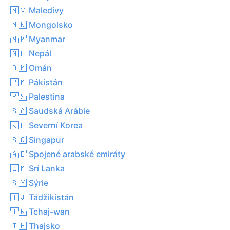
🇲🇻 Maledivy
🇲🇳 Mongolsko
🇲🇲 Myanmar
🇳🇵 Nepál
🇴🇲 Omán
🇵🇰 Pákistán
🇵🇸 Palestina
🇸🇦 Saudská Arábie
🇰🇵 Severní Korea
🇸🇬 Singapur
🇦🇪 Spojené arabské emiráty
🇱🇰 Srí Lanka
🇸🇾 Sýrie
🇹🇯 Tádžikistán
🇹🇼 Tchaj-wan
🇹🇭 Thajsko