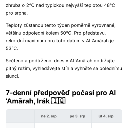
zhruba o 2°C nad typickou nejvyšší teplotou 48°C
pro srpna.
Teploty zůstanou tento týden poměrně vyrovnané,
většinu odpolední kolem 50°C. Pro představu,
rekordní maximum pro toto datum v Al ‘Amārah je
53°C.
Sečteno a podtrženo: dnes v Al ‘Amārah dodržujte
pitný režim, vyhledávejte stín a vyhněte se polednímu
slunci.
7-denní předpověď počasí pro Al
‘Amārah, Irák 🇮🇶
ne 2. srp
po 3. srp
út 4. srp