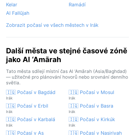
Kelar
Ramádí
Al Fallūjah
Zobrazit počasí ve všech městech v Irák
Další města ve stejné časové zóně
jako Al ‘Amārah
Tato města sdílejí místní čas Al ‘Amārah (Asia/Baghdad)
— užitečné pro plánování hovorů nebo srovnání denního
světla.
🇮🇶 Počasí v Bagdád
🇮🇶 Počasí v Mosul
Irák
Irák
🇮🇶 Počasí v Erbil
🇮🇶 Počasí v Basra
Irák
Irák
🇮🇶 Počasí v Karbalá
🇮🇶 Počasí v Kirkúk
Irák
Irák
🇮🇶 Počasí v As
🇮🇶 Počasí v Nasiriyah