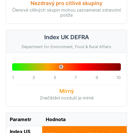
Nezdravý pro citlivé skupiny
Členové citlivých skupin mohou zaznamenat zdravotní
potíže
Index UK DEFRA
Department for Environment, Food & Rural Affairs
5
1
3
5
7
9
10
Mírný
Znečištění ovzduší je mírné
Parametr
Hodnota
Index US