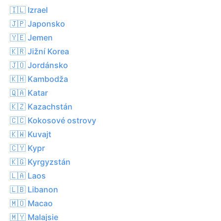
🇮🇱 Izrael
🇯🇵 Japonsko
🇾🇪 Jemen
🇰🇷 Jižní Korea
🇯🇴 Jordánsko
🇰🇭 Kambodža
🇶🇦 Katar
🇰🇿 Kazachstán
🇨🇨 Kokosové ostrovy
🇰🇼 Kuvajt
🇨🇾 Kypr
🇰🇬 Kyrgyzstán
🇱🇦 Laos
🇱🇧 Libanon
🇲🇴 Macao
🇲🇾 Malajsie