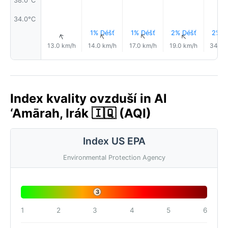
34.0°C
1% Déšť
1% Déšť
2% Déšť
2% D
↑
↑
↑
↑
13.0 km/h
14.0 km/h
17.0 km/h
19.0 km/h
34.0 
Index kvality ovzduší in Al
‘Amārah, Irák 🇮🇶 (AQI)
Index US EPA
Environmental Protection Agency
3
1
2
3
4
5
6