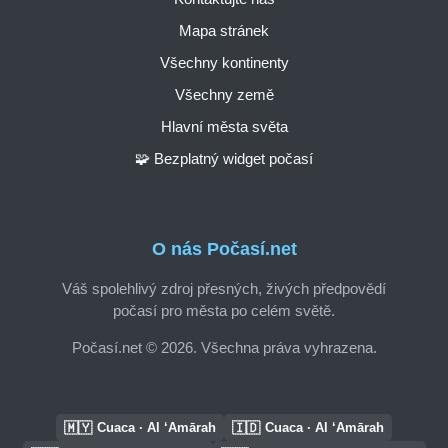
Mapa stránek
Všechny kontinenty
Všechny země
Hlavní města světa
🧩 Bezplatný widget počasí
O nás Počasí.net
Váš spolehlivý zdroj přesných, živých předpovědí
počasí pro města po celém světě.
Počasí.net © 2026. Všechna práva vyhrazena.
🇲🇾
🇮🇩
Cuaca · Al ‘Amārah
Cuaca · Al ‘Amārah