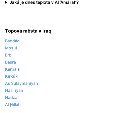
Jaká je dnes teplota v Al ‘Amārah?
Topová města v Iraq
Bagdád
Mosul
Erbil
Basra
Karbalá
Kirkúk
As Sulaymānīyah
Nasiriyah
Nadžaf
Al Ḩillah