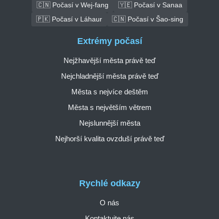
🇨🇳 Počasí v Wej-fang
🇾🇪 Počasí v Sanaa
🇵🇰 Počasí v Láhaur
🇨🇳 Počasí v Šao-sing
Extrémy počasí
Nejžhavější města právě teď
Nejchladnější města právě teď
Města s nejvíce deštěm
Města s největším větrem
Nejslunnější města
Nejhorší kvalita ovzduší právě teď
Rychlé odkazy
O nás
Kontaktujte nás