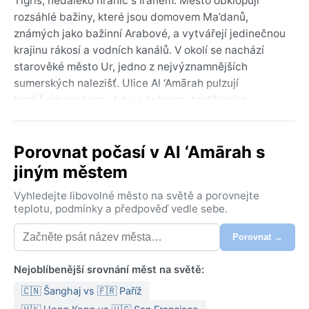
Tigris, nedaleko hranic s Íránem. Město obklopují
rozsáhlé bažiny, které jsou domovem Ma’danů,
známých jako bažinní Arabové, a vytvářejí jedinečnou
krajinu rákosí a vodních kanálů. V okolí se nachází
starověké město Ur, jedno z nejvýznamnějších
sumerských nalezišť. Ulice Al ‘Amārah pulzují
tradičním ruchem – trhy s kořením, textiliemi a
řemeslnými výrobky, to vše pod dohledem moderní i
historické architektury. Geograficky je město branou
Porovnat počasí v Al ‘Amārah s
do bažinatého jihu Iráku, kde se prolíná poušť s
vodními plochami.
jiným městem
Podle Köppenovy klasifikace má Al ‘Amārah horké
Vyhledejte libovolné město na světě a porovnejte
pouštní klima (BWh). Léta jsou extrémně horká, s
teplotu, podmínky a předpověď vedle sebe.
průměrnými maximy přes 45 °C, noci zůstávají nad 25
Porovnat →
°C. Zimy jsou mírné a suché, denní teploty kolem 15–
20 °C, v noci mohou klesnout k 5 °C. Srážky jsou
Nejoblíbenější srovnání měst na světě:
vzácné, většina spadne mezi prosincem a únorem,
ročně necelých 150 mm. Vlhkost je nízká, ale v
🇨🇳 Šanghaj vs 🇫🇷 Paříž
blízkosti bažin může být v létě vyšší. Na léto je třeba