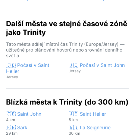
Další města ve stejné časové zóně
jako Trinity
Tato města sdílejí místní čas Trinity (Europe/Jersey) —
užitečné pro plánování hovorů nebo srovnání denního
světla.
🇯🇪 Počasí v Saint
🇯🇪 Počasí v Saint John
Helier
Jersey
Jersey
Blízká města k Trinity (do 300 km)
🇯🇪 Saint John
🇯🇪 Saint Helier
4 km
5 km
🇬🇬 Sark
🇬🇬 La Seigneurie
29 km
30 km