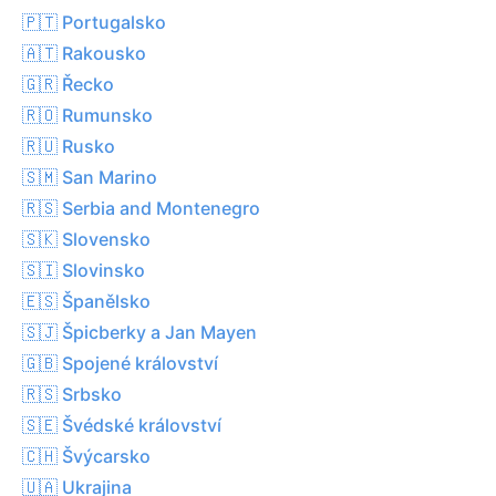
🇵🇹 Portugalsko
🇦🇹 Rakousko
🇬🇷 Řecko
🇷🇴 Rumunsko
🇷🇺 Rusko
🇸🇲 San Marino
🇷🇸 Serbia and Montenegro
🇸🇰 Slovensko
🇸🇮 Slovinsko
🇪🇸 Španělsko
🇸🇯 Špicberky a Jan Mayen
🇬🇧 Spojené království
🇷🇸 Srbsko
🇸🇪 Švédské království
🇨🇭 Švýcarsko
🇺🇦 Ukrajina