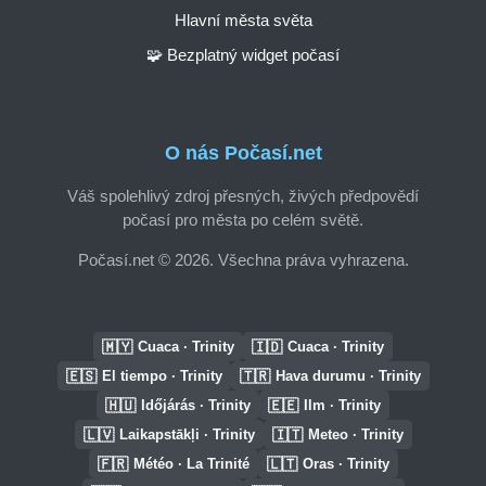
Hlavní města světa
🧩 Bezplatný widget počasí
O nás Počasí.net
Váš spolehlivý zdroj přesných, živých předpovědí
počasí pro města po celém světě.
Počasí.net © 2026. Všechna práva vyhrazena.
🇲🇾
🇮🇩
Cuaca · Trinity
Cuaca · Trinity
🇪🇸
🇹🇷
El tiempo · Trinity
Hava durumu · Trinity
🇭🇺
🇪🇪
Időjárás · Trinity
Ilm · Trinity
🇱🇻
🇮🇹
Laikapstākļi · Trinity
Meteo · Trinity
🇫🇷
🇱🇹
Météo · La Trinité
Oras · Trinity