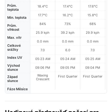
Prům.
18.4°C
17.4°C
17.6°C
teplota
17.7°C
16.2°C
15.8°C
Min. teplota
84%
73%
68%
Prům.
vlhkost
25.9 kph
39.2 kph
29.9 kph
Max. vítr
0.0 mm
0.0 mm
0.0 mm
Celkové
srážky
7.0
6.0
7.0
Index UV
05:23 AM
05:24 AM
05:25 AM
0
Východ
09:06 PM
09:05 PM
09:04 PM
slunce
Waxing
First Quarter
First Quarter
Fi
Západ
Crescent
slunce
Fáze Měsíce