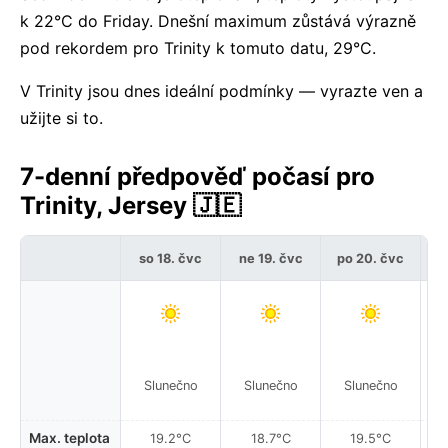
k 22°C do Friday. Dnešní maximum zůstává výrazně
pod rekordem pro Trinity k tomuto datu, 29°C.
V Trinity jsou dnes ideální podmínky — vyrazte ven a
užijte si to.
7-denní předpověď počasí pro
Trinity, Jersey 🇯🇪
so 18. čvc
ne 19. čvc
po 20. čvc
ú
Slunečno
Slunečno
Slunečno
Max. teplota
19.2°C
18.7°C
19.5°C