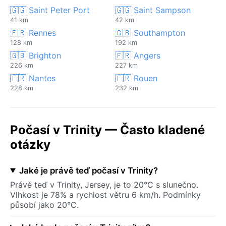
🇬🇬 Saint Peter Port
🇬🇬 Saint Sampson
41 km
42 km
🇫🇷 Rennes
🇬🇧 Southampton
128 km
192 km
🇬🇧 Brighton
🇫🇷 Angers
226 km
227 km
🇫🇷 Nantes
🇫🇷 Rouen
228 km
232 km
Počasí v Trinity — Často kladené
otázky
Jaké je právě teď počasí v Trinity?
Právě teď v Trinity, Jersey, je to 20°C s slunečno.
Vlhkost je 78% a rychlost větru 6 km/h. Podmínky
působí jako 20°C.