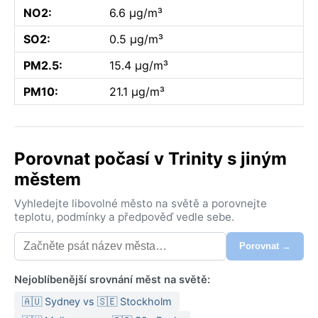
NO2:
6.6 µg/m³
SO2:
0.5 µg/m³
PM2.5:
15.4 µg/m³
PM10:
21.1 µg/m³
Porovnat počasí v Trinity s jiným
městem
Vyhledejte libovolné město na světě a porovnejte
teplotu, podmínky a předpověď vedle sebe.
Porovnat →
Nejoblíbenější srovnání měst na světě:
🇦🇺 Sydney vs 🇸🇪 Stockholm