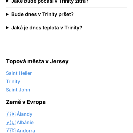
Jaké bude počasí v Trinity zítra?
Bude dnes v Trinity pršet?
Jaká je dnes teplota v Trinity?
Topová města v Jersey
Saint Helier
Trinity
Saint John
Země v Evropa
🇦🇽 Ålandy
🇦🇱 Albánie
🇦🇩 Andorra