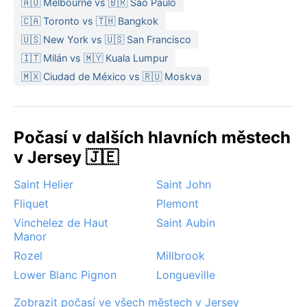
🇦🇺 Melbourne vs 🇧🇷 São Paulo
🇨🇦 Toronto vs 🇹🇭 Bangkok
🇺🇸 New York vs 🇺🇸 San Francisco
🇮🇹 Milán vs 🇲🇾 Kuala Lumpur
🇲🇽 Ciudad de México vs 🇷🇺 Moskva
Počasí v dalších hlavních městech
v Jersey 🇯🇪
Saint Helier
Saint John
Fliquet
Plemont
Vinchelez de Haut
Saint Aubin
Manor
Rozel
Millbrook
Lower Blanc Pignon
Longueville
Zobrazit počasí ve všech městech v Jersey