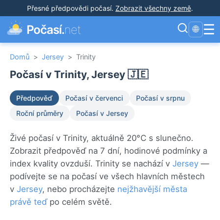
Přesné předpovědi počasí
.
Zobrazit všechny země
.
☰
Počasí.
net
🌐
Domů
>
Jersey
>
Trinity
Počasí v Trinity, Jersey 🇯🇪
Předpověď
Počasí v červenci
Počasí v srpnu
Roční průměry
Počasí v Jersey
Živé počasí v Trinity, aktuálně 20°C s slunečno.
Zobrazit předpověď na 7 dní, hodinové podmínky a
index kvality ovzduší. Trinity se nachází v
Jersey
—
podívejte se na počasí ve všech hlavních městech
v
Jersey
, nebo procházejte
nejžhavější města
právě teď
po celém světě.