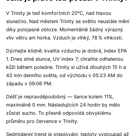
V Trinity je teď komfortních 20°C, nad hlavou
slunečno. Nad městem Trinity se světlo neustále mění
díky polojasné obloze. Momentálně žádný výrazný
vliv větru ani horka. Vzduch je vlhký, 78 % vlhkosti.
Dýchejte klidně: kvalita vzduchu je dobrá, index EPA
1. Dnes silné slunce, UV index 7; chraňte odhalenou
kůži během poledne. Trinity si užívá dlouhých 15 h a
43 min denního světla, od východu v 05:23 AM do
západu v 09:06 PM.
Déšť je nepravděpodobný — šance kolem 11%,
maximálně 0 mm. Následujících 24 hodin by mělo
zůstat sucho. To přesně odpovídá obvyklému
průměru pro července v Trinity.
Sedmidenní trend je oteplování, teploty vystoupají až