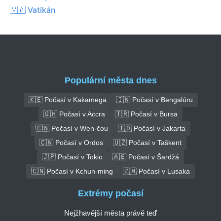
🇻🇦 Vatikán
Populární města dnes
🇰🇪 Počasí v Kakamega
🇮🇳 Počasí v Bengalúru
🇬🇭 Počasí v Accra
🇹🇷 Počasí v Bursa
🇨🇳 Počasí v Wen-čou
🇮🇩 Počasí v Jakarta
🇨🇳 Počasí v Ordos
🇺🇿 Počasí v Taškent
🇯🇵 Počasí v Tokio
🇦🇪 Počasí v Šardžá
🇨🇳 Počasí v Kchun-ming
🇿🇲 Počasí v Lusaka
Extrémy počasí
Nejžhavější města právě teď