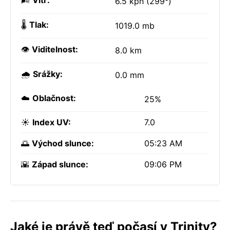
🌬️
Vítr:
6.5 kph (299°)
🌡️
Tlak:
1019.0 mb
👁️
Viditelnost:
8.0 km
🌧️
Srážky:
0.0 mm
☁️
Oblačnost:
25%
☀️
Index UV:
7.0
🌅
Východ slunce:
05:23 AM
🌇
Západ slunce:
09:06 PM
Jaké je právě teď počasí v Trinity?