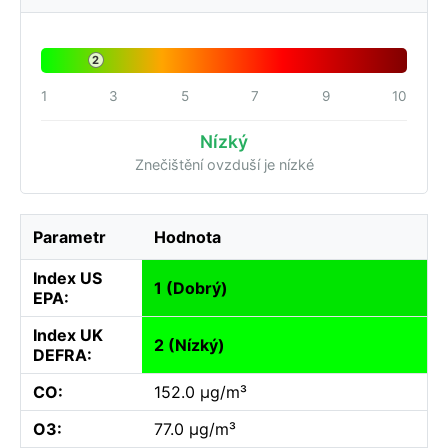
2
1
3
5
7
9
10
Nízký
Znečištění ovzduší je nízké
Parametr
Hodnota
Index US
1 (Dobrý)
EPA:
Index UK
2 (Nízký)
DEFRA:
CO:
152.0 µg/m³
O3:
77.0 µg/m³