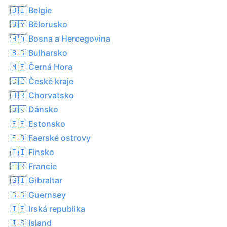
🇧🇪 Belgie
🇧🇾 Bělorusko
🇧🇦 Bosna a Hercegovina
🇧🇬 Bulharsko
🇲🇪 Černá Hora
🇨🇿 České kraje
🇭🇷 Chorvatsko
🇩🇰 Dánsko
🇪🇪 Estonsko
🇫🇴 Faerské ostrovy
🇫🇮 Finsko
🇫🇷 Francie
🇬🇮 Gibraltar
🇬🇬 Guernsey
🇮🇪 Irská republika
🇮🇸 Island