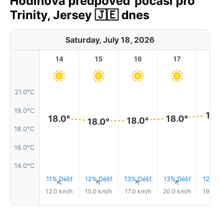
Hodinová předpověď počasí pro
Trinity, Jersey 🇯🇪 dnes
Saturday, July 18, 2026
14
15
16
17
1
21.0°C
19.0°C
19.
18.0°
18.0°
18.0°
18.0°
18.0°C
16.0°C
14.0°C
11% Déšť
12% Déšť
13% Déšť
13% Déšť
12% D
↑
↑
↑
↑
12.0 km/h
15.0 km/h
17.0 km/h
20.0 km/h
19.0 