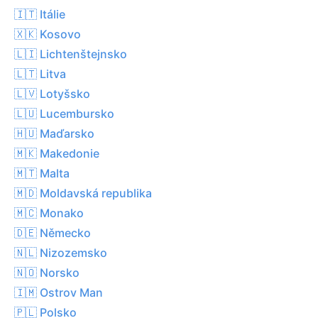
🇮🇹 Itálie
🇽🇰 Kosovo
🇱🇮 Lichtenštejnsko
🇱🇹 Litva
🇱🇻 Lotyšsko
🇱🇺 Lucembursko
🇭🇺 Maďarsko
🇲🇰 Makedonie
🇲🇹 Malta
🇲🇩 Moldavská republika
🇲🇨 Monako
🇩🇪 Německo
🇳🇱 Nizozemsko
🇳🇴 Norsko
🇮🇲 Ostrov Man
🇵🇱 Polsko