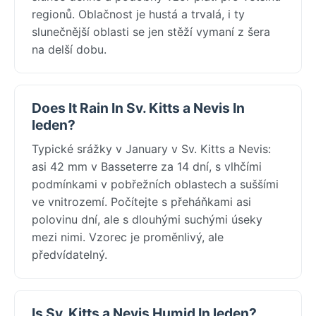
regionů. Oblačnost je hustá a trvalá, i ty
slunečnější oblasti se jen stěží vymaní z šera
na delší dobu.
Does It Rain In Sv. Kitts a Nevis In
leden?
Typické srážky v January v Sv. Kitts a Nevis:
asi 42 mm v Basseterre za 14 dní, s vlhčími
podmínkami v pobřežních oblastech a suššími
ve vnitrozemí. Počítejte s přeháňkami asi
polovinu dní, ale s dlouhými suchými úseky
mezi nimi. Vzorec je proměnlivý, ale
předvídatelný.
Is Sv. Kitts a Nevis Humid In leden?