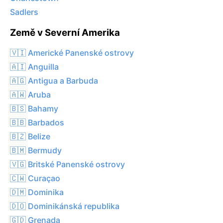
Sadlers
Země v Severní Amerika
🇻🇮 Americké Panenské ostrovy
🇦🇮 Anguilla
🇦🇬 Antigua a Barbuda
🇦🇼 Aruba
🇧🇸 Bahamy
🇧🇧 Barbados
🇧🇿 Belize
🇧🇲 Bermudy
🇻🇬 Britské Panenské ostrovy
🇨🇼 Curaçao
🇩🇲 Dominika
🇩🇴 Dominikánská republika
🇬🇩 Grenada