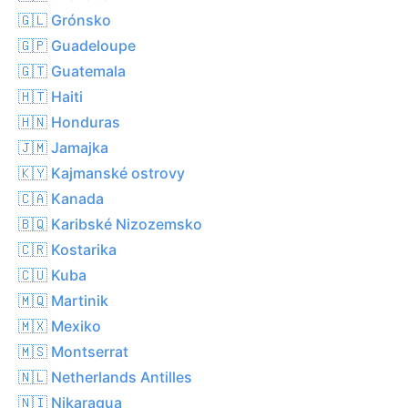
🇬🇱 Grónsko
🇬🇵 Guadeloupe
🇬🇹 Guatemala
🇭🇹 Haiti
🇭🇳 Honduras
🇯🇲 Jamajka
🇰🇾 Kajmanské ostrovy
🇨🇦 Kanada
🇧🇶 Karibské Nizozemsko
🇨🇷 Kostarika
🇨🇺 Kuba
🇲🇶 Martinik
🇲🇽 Mexiko
🇲🇸 Montserrat
🇳🇱 Netherlands Antilles
🇳🇮 Nikaragua