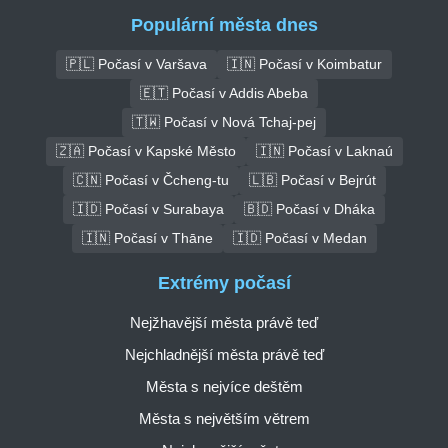
Populární města dnes
🇵🇱 Počasí v Varšava
🇮🇳 Počasí v Koimbatur
🇪🇹 Počasí v Addis Abeba
🇹🇼 Počasí v Nová Tchaj-pej
🇿🇦 Počasí v Kapské Město
🇮🇳 Počasí v Laknaú
🇨🇳 Počasí v Čcheng-tu
🇱🇧 Počasí v Bejrút
🇮🇩 Počasí v Surabaya
🇧🇩 Počasí v Dháka
🇮🇳 Počasí v Thāne
🇮🇩 Počasí v Medan
Extrémy počasí
Nejžhavější města právě teď
Nejchladnější města právě teď
Města s nejvíce deštěm
Města s největším větrem