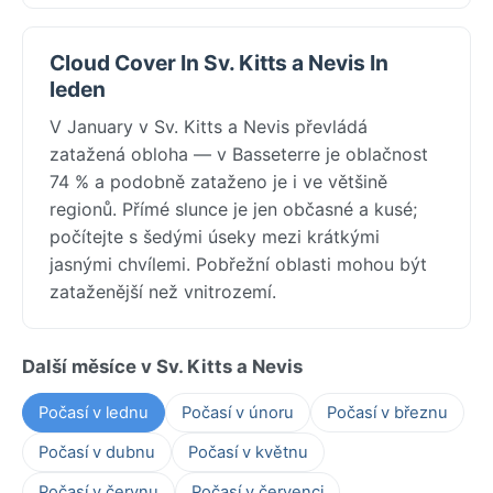
Cloud Cover In Sv. Kitts a Nevis In
leden
V January v Sv. Kitts a Nevis převládá
zatažená obloha — v Basseterre je oblačnost
74 % a podobně zataženo je i ve většině
regionů. Přímé slunce je jen občasné a kusé;
počítejte s šedými úseky mezi krátkými
jasnými chvílemi. Pobřežní oblasti mohou být
zataženější než vnitrozemí.
Další měsíce v Sv. Kitts a Nevis
Počasí v lednu
Počasí v únoru
Počasí v březnu
Počasí v dubnu
Počasí v květnu
Počasí v červnu
Počasí v červenci