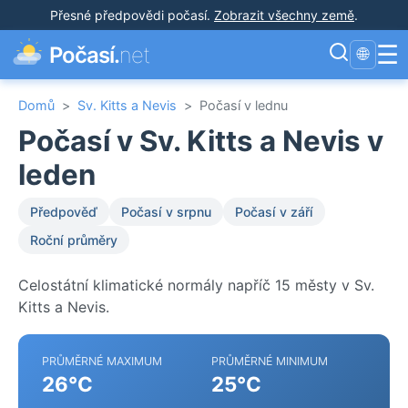
Přesné předpovědi počasí
.
Zobrazit všechny země
.
☰
Počasí.
net
🌐
Domů
>
Sv. Kitts a Nevis
>
Počasí v lednu
Počasí v Sv. Kitts a Nevis v
leden
Předpověď
Počasí v srpnu
Počasí v září
Roční průměry
Celostátní klimatické normály napříč 15 městy v Sv.
Kitts a Nevis.
PRŮMĚRNÉ MAXIMUM
PRŮMĚRNÉ MINIMUM
26°C
25°C