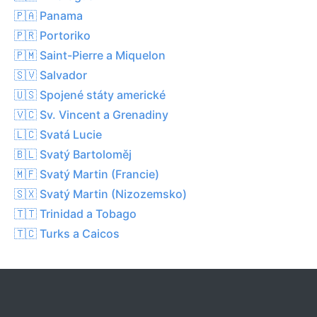
🇵🇦 Panama
🇵🇷 Portoriko
🇵🇲 Saint-Pierre a Miquelon
🇸🇻 Salvador
🇺🇸 Spojené státy americké
🇻🇨 Sv. Vincent a Grenadiny
🇱🇨 Svatá Lucie
🇧🇱 Svatý Bartoloměj
🇲🇫 Svatý Martin (Francie)
🇸🇽 Svatý Martin (Nizozemsko)
🇹🇹 Trinidad a Tobago
🇹🇨 Turks a Caicos