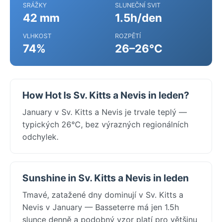
SRÁŽKY
SLUNEČNÍ SVIT
42 mm
1.5h/den
VLHKOST
ROZPĚTÍ
74%
26–26°C
How Hot Is Sv. Kitts a Nevis in leden?
January v Sv. Kitts a Nevis je trvale teplý —
typických 26°C, bez výrazných regionálních
odchylek.
Sunshine in Sv. Kitts a Nevis in leden
Tmavé, zatažené dny dominují v Sv. Kitts a
Nevis v January — Basseterre má jen 1.5h
slunce denně a podobný vzor platí pro většinu