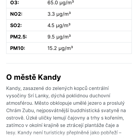
O3:
65.0 µg/m³
NO2:
3.3 µg/m³
SO2:
4.5 µg/m³
PM2.5:
9.5 µg/m³
PM10:
15.2 µg/m³
O městě Kandy
Kandy, zasazené do zelených kopců centrální
vysočiny Srí Lanky, dýchá poklidnou duchovní
atmosférou. Město obklopuje umělé jezero a proslulý
Chrám Zubu, nejposvátnější buddhistická svatyně na
ostrově. Úzké uličky lemují čajovny a trhy s kořením,
zatímco v okolní krajině se ztrácejí plantáže čaje a
lesy. Kandy není turisticky přeplněné jako pobřeží –