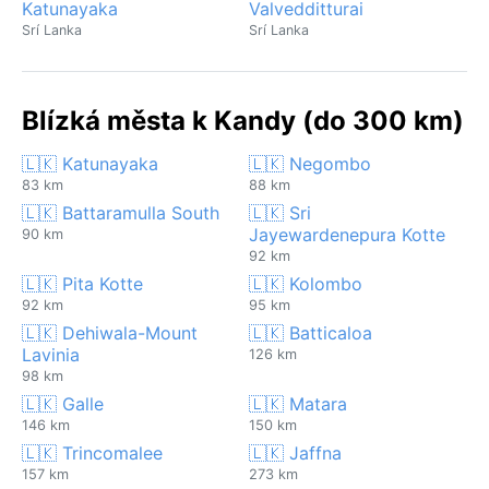
Katunayaka
Valvedditturai
Srí Lanka
Srí Lanka
Blízká města k Kandy (do 300 km)
🇱🇰 Katunayaka
🇱🇰 Negombo
83 km
88 km
🇱🇰 Battaramulla South
🇱🇰 Sri
Jayewardenepura Kotte
90 km
92 km
🇱🇰 Pita Kotte
🇱🇰 Kolombo
92 km
95 km
🇱🇰 Dehiwala-Mount
🇱🇰 Batticaloa
Lavinia
126 km
98 km
🇱🇰 Galle
🇱🇰 Matara
146 km
150 km
🇱🇰 Trincomalee
🇱🇰 Jaffna
157 km
273 km