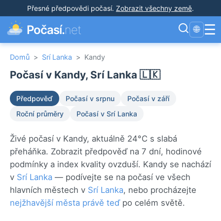
Přesné předpovědi počasí
.
Zobrazit všechny země
.
☰
Počasí.
net
🌐
Domů
>
Srí Lanka
>
Kandy
Počasí v Kandy, Srí Lanka 🇱🇰
Předpověď
Počasí v srpnu
Počasí v září
Roční průměry
Počasí v Srí Lanka
Živé počasí v Kandy, aktuálně 24°C s slabá
přeháňka. Zobrazit předpověď na 7 dní, hodinové
podmínky a index kvality ovzduší. Kandy se nachází
v
Srí Lanka
— podívejte se na počasí ve všech
hlavních městech v
Srí Lanka
, nebo procházejte
nejžhavější města právě teď
po celém světě.