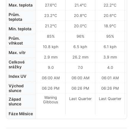
Max. teplota
27.6°C
21.4°C
22.2°C
Prům.
23.2°C
20.8°C
20.6°C
teplota
21.2°C
20.0°C
18.9°C
Min. teplota
85%
96%
95%
Prům.
vlhkost
10.8 kph
6.5 kph
6.1 kph
Max. vítr
2.9 mm
26.2 mm
3.9 mm
Celkové
srážky
9.0
7.0
4.0
Index UV
06:00 AM
06:00 AM
06:01 AM
Východ
06:26 PM
06:26 PM
06:26 PM
slunce
Waning
Last Quarter
Last Quarter
La
Západ
Gibbous
slunce
Fáze Měsíce