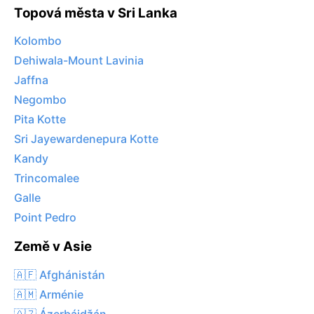
Topová města v Sri Lanka
Kolombo
Dehiwala-Mount Lavinia
Jaffna
Negombo
Pita Kotte
Sri Jayewardenepura Kotte
Kandy
Trincomalee
Galle
Point Pedro
Země v Asie
🇦🇫 Afghánistán
🇦🇲 Arménie
🇦🇿 Ázerbájdžán