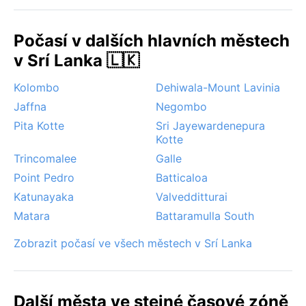
tehdy lze zažít krásné chvíle mezi dešti.
Pozoruhodným jevem je ranní mlha, která se v
Počasí v dalších hlavních městech
chladnějších měsících snáší do údolí a halí chrámy do
tajemného závoje. Na rozdíl od pobřeží se Kandy
v Srí Lanka 🇱🇰
vyhýbá tropickým cyklónům; větší nebezpečí
Kolombo
Dehiwala-Mount Lavinia
představují přívalové deště a místní sesuvy půdy
během monzunových vrcholů. Pro milovníky zeleně a
Jaffna
Negombo
klidu je však každé období svým způsobem kouzelné.
Pita Kotte
Sri Jayewardenepura
Kotte
Trincomalee
Galle
Point Pedro
Batticaloa
Katunayaka
Valvedditturai
Matara
Battaramulla South
Zobrazit počasí ve všech městech v Srí Lanka
Další města ve stejné časové zóně