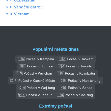
🇨🇽 Vánoční ostrov
🇻🇳 Vietnam
Populární města dnes
🇺🇬 Počasí v Kampala
🇺🇿 Počasí v Taškent
🇬🇭 Počasí v Kumasi
🇨🇦 Počasí v Toronto
🇨🇳 Počasí v Wu-chan
🇮🇳 Počasí v Koimbatur
🇿🇦 Počasí v Kapské Město
🇨🇳 Počasí v Nan-tchung
🇨🇳 Počasí v Wej-fang
🇾🇪 Počasí v Sanaa
🇵🇰 Počasí v Láhaur
🇨🇳 Počasí v Šao-sing
Extrémy počasí