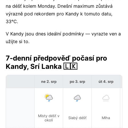
na déšť kolem Monday. Dnešní maximum zůstává
výrazně pod rekordem pro Kandy k tomuto datu,
33°C.
V Kandy jsou dnes ideální podmínky — vyrazte ven a
užijte si to.
7-denní předpověď počasí pro
Kandy, Srí Lanka 🇱🇰
ne 2. srp
po 3. srp
út 4. srp
Místy déšť v
Mí
Slabý déšť
Mlha
okolí