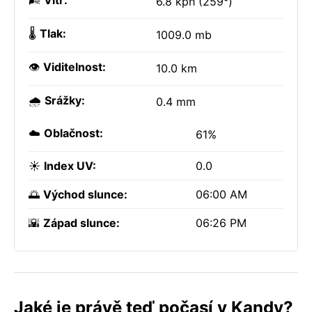
🌬️
Vítr:
6.8 kph (259°)
🌡️
Tlak:
1009.0 mb
👁️
Viditelnost:
10.0 km
🌧️
Srážky:
0.4 mm
☁️
Oblačnost:
61%
☀️
Index UV:
0.0
🌅
Východ slunce:
06:00 AM
🌇
Západ slunce:
06:26 PM
Jaké je právě teď počasí v Kandy?