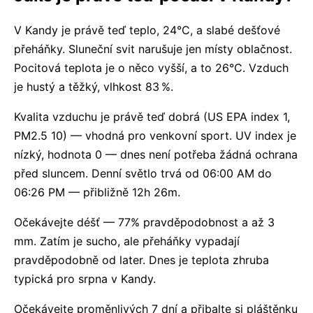
V Kandy je právě teď teplo, 24°C, a slabé dešťové
přeháňky. Sluneční svit narušuje jen místy oblačnost.
Pocitová teplota je o něco vyšší, a to 26°C. Vzduch
je hustý a těžký, vlhkost 83 %.
Kvalita vzduchu je právě teď dobrá (US EPA index 1,
PM2.5 10) — vhodná pro venkovní sport. UV index je
nízký, hodnota 0 — dnes není potřeba žádná ochrana
před sluncem. Denní světlo trvá od 06:00 AM do
06:26 PM — přibližně 12h 26m.
Očekávejte déšť — 77% pravděpodobnost a až 3
mm. Zatím je sucho, ale přeháňky vypadají
pravděpodobně od later. Dnes je teplota zhruba
typická pro srpna v Kandy.
Očekávejte proměnlivých 7 dní a přibalte si pláštěnku