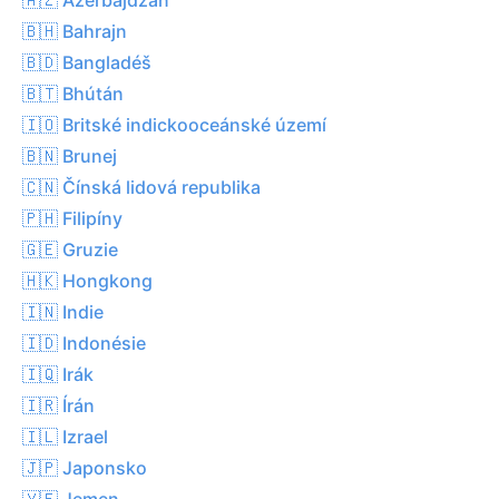
🇧🇭 Bahrajn
🇧🇩 Bangladéš
🇧🇹 Bhútán
🇮🇴 Britské indickooceánské území
🇧🇳 Brunej
🇨🇳 Čínská lidová republika
🇵🇭 Filipíny
🇬🇪 Gruzie
🇭🇰 Hongkong
🇮🇳 Indie
🇮🇩 Indonésie
🇮🇶 Irák
🇮🇷 Írán
🇮🇱 Izrael
🇯🇵 Japonsko
🇾🇪 Jemen