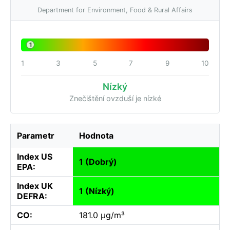
Department for Environment, Food & Rural Affairs
1
1
3
5
7
9
10
Nízký
Znečištění ovzduší je nízké
Parametr
Hodnota
Index US
1 (Dobrý)
EPA:
Index UK
1 (Nízký)
DEFRA:
CO:
181.0 µg/m³