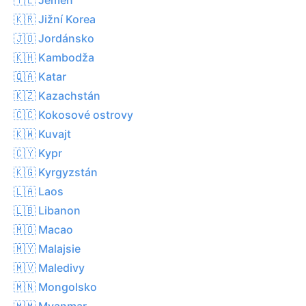
🇰🇷 Jižní Korea
🇯🇴 Jordánsko
🇰🇭 Kambodža
🇶🇦 Katar
🇰🇿 Kazachstán
🇨🇨 Kokosové ostrovy
🇰🇼 Kuvajt
🇨🇾 Kypr
🇰🇬 Kyrgyzstán
🇱🇦 Laos
🇱🇧 Libanon
🇲🇴 Macao
🇲🇾 Malajsie
🇲🇻 Maledivy
🇲🇳 Mongolsko
🇲🇲 Myanmar