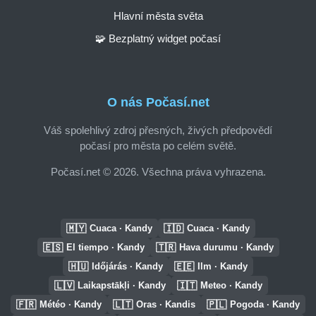
Hlavní města světa
🧩 Bezplatný widget počasí
O nás Počasí.net
Váš spolehlivý zdroj přesných, živých předpovědí
počasí pro města po celém světě.
Počasí.net © 2026. Všechna práva vyhrazena.
🇲🇾
🇮🇩
Cuaca · Kandy
Cuaca · Kandy
🇪🇸
🇹🇷
El tiempo · Kandy
Hava durumu · Kandy
🇭🇺
🇪🇪
Időjárás · Kandy
Ilm · Kandy
🇱🇻
🇮🇹
Laikapstākļi · Kandy
Meteo · Kandy
🇫🇷
🇱🇹
🇵🇱
Météo · Kandy
Oras · Kandis
Pogoda · Kandy