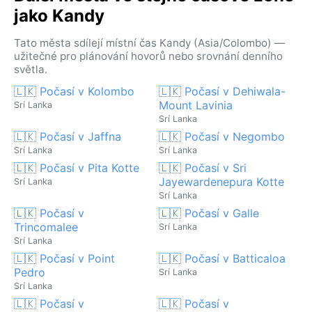
jako Kandy
Tato města sdílejí místní čas Kandy (Asia/Colombo) —
užitečné pro plánování hovorů nebo srovnání denního
světla.
🇱🇰 Počasí v Kolombo
🇱🇰 Počasí v Dehiwala-
Mount Lavinia
Srí Lanka
Srí Lanka
🇱🇰 Počasí v Jaffna
🇱🇰 Počasí v Negombo
Srí Lanka
Srí Lanka
🇱🇰 Počasí v Pita Kotte
🇱🇰 Počasí v Sri
Jayewardenepura Kotte
Srí Lanka
Srí Lanka
🇱🇰 Počasí v
🇱🇰 Počasí v Galle
Trincomalee
Srí Lanka
Srí Lanka
🇱🇰 Počasí v Point
🇱🇰 Počasí v Batticaloa
Pedro
Srí Lanka
Srí Lanka
🇱🇰 Počasí v
🇱🇰 Počasí v