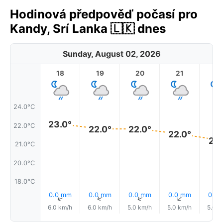
Hodinová předpověď počasí pro
Kandy, Srí Lanka 🇱🇰 dnes
Sunday, August 02, 2026
18
19
20
21
2
24.0°C
23.0°
22.0°C
22.0°
22.0°
22.0°
21.
21.0°C
20.0°C
18.0°C
0.0 mm
0.0 mm
0.0 mm
0.0 mm
0.0
↑
↑
↑
↑
6.0 km/h
6.0 km/h
5.0 km/h
5.0 km/h
5.0 k