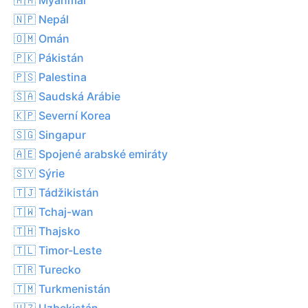
🇳🇵 Nepál
🇴🇲 Omán
🇵🇰 Pákistán
🇵🇸 Palestina
🇸🇦 Saudská Arábie
🇰🇵 Severní Korea
🇸🇬 Singapur
🇦🇪 Spojené arabské emiráty
🇸🇾 Sýrie
🇹🇯 Tádžikistán
🇹🇼 Tchaj-wan
🇹🇭 Thajsko
🇹🇱 Timor-Leste
🇹🇷 Turecko
🇹🇲 Turkmenistán
🇺🇿 Uzbekistán