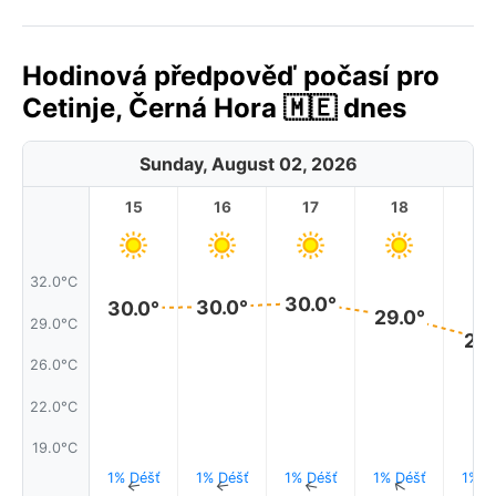
Hodinová předpověď počasí pro
Cetinje, Černá Hora 🇲🇪 dnes
Sunday, August 02, 2026
15
16
17
18
1
32.0°C
30.0°
30.0°
30.0°
29.0°
29.0°C
27.
26.0°C
22.0°C
19.0°C
1% Déšť
1% Déšť
1% Déšť
1% Déšť
1% D
↑
↑
↑
↑