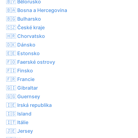
🇧🇾 Bělorusko
🇧🇦 Bosna a Hercegovina
🇧🇬 Bulharsko
🇨🇿 České kraje
🇭🇷 Chorvatsko
🇩🇰 Dánsko
🇪🇪 Estonsko
🇫🇴 Faerské ostrovy
🇫🇮 Finsko
🇫🇷 Francie
🇬🇮 Gibraltar
🇬🇬 Guernsey
🇮🇪 Irská republika
🇮🇸 Island
🇮🇹 Itálie
🇯🇪 Jersey