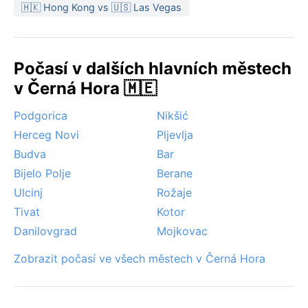
jaro a časný podzim, kdy je teplo, slunečno a méně
🇭🇰 Hong Kong vs 🇺🇸 Las Vegas
deštivo. Zajímavým a pro Cetinje typickým jevem je
častá ranní mlha, která se v údolí drží až do poledne,
a také silný vítr búra, vanoucí z hor směrem k moři.
Počasí v dalších hlavních městech
Sněžení není pravidelné, ale když už napadne, město
získá kouzelnou, tichou podobu. Díky této kombinaci
v Černá Hora 🇲🇪
mikroklimatu a geografie nabízí Cetinje cestovatelům
Podgorica
Nikšić
nejen historii, ale i proměnlivé, překvapivé nebe.
Herceg Novi
Pljevlja
Budva
Bar
Bijelo Polje
Berane
Ulcinj
Rožaje
Tivat
Kotor
Danilovgrad
Mojkovac
Zobrazit počasí ve všech městech v Černá Hora