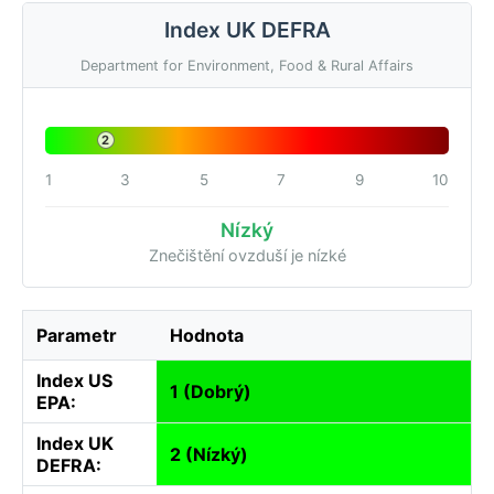
Index UK DEFRA
Department for Environment, Food & Rural Affairs
2
1
3
5
7
9
10
Nízký
Znečištění ovzduší je nízké
Parametr
Hodnota
Index US
1 (Dobrý)
EPA:
Index UK
2 (Nízký)
DEFRA: