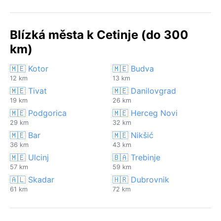
Blízká města k Cetinje (do 300
km)
🇲🇪 Kotor
🇲🇪 Budva
12 km
13 km
🇲🇪 Tivat
🇲🇪 Danilovgrad
19 km
26 km
🇲🇪 Podgorica
🇲🇪 Herceg Novi
29 km
32 km
🇲🇪 Bar
🇲🇪 Nikšić
36 km
43 km
🇲🇪 Ulcinj
🇧🇦 Trebinje
57 km
59 km
🇦🇱 Skadar
🇭🇷 Dubrovnik
61 km
72 km