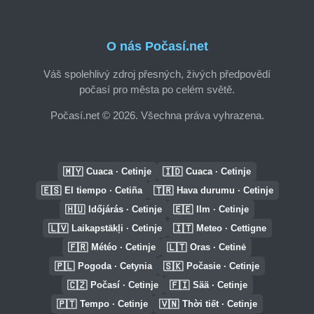
O nás Počasí.net
Váš spolehlivý zdroj přesných, živých předpovědí
počasí pro města po celém světě.
Počasí.net © 2026. Všechna práva vyhrazena.
🇲🇾
🇮🇩
Cuaca · Cetinje
Cuaca · Cetinje
🇪🇸
🇹🇷
El tiempo · Cetiña
Hava durumu · Cetinje
🇭🇺
🇪🇪
Időjárás · Cetinje
Ilm · Cetinje
🇱🇻
🇮🇹
Laikapstākļi · Cetinje
Meteo · Cettigne
🇫🇷
🇱🇹
Météo · Cetinje
Oras · Cetinė
🇵🇱
🇸🇰
Pogoda · Cetynia
Počasie · Cetinje
🇨🇿
🇫🇮
Počasí · Cetinje
Sää · Cetinje
🇵🇹
🇻🇳
Tempo · Cetinje
Thời tiết · Cetinje