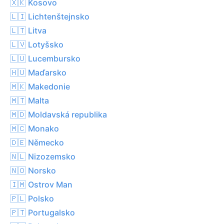
🇽🇰 Kosovo
🇱🇮 Lichtenštejnsko
🇱🇹 Litva
🇱🇻 Lotyšsko
🇱🇺 Lucembursko
🇭🇺 Maďarsko
🇲🇰 Makedonie
🇲🇹 Malta
🇲🇩 Moldavská republika
🇲🇨 Monako
🇩🇪 Německo
🇳🇱 Nizozemsko
🇳🇴 Norsko
🇮🇲 Ostrov Man
🇵🇱 Polsko
🇵🇹 Portugalsko