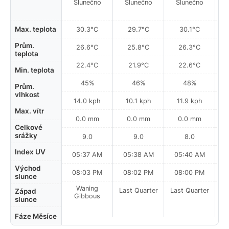
Slunečno
Slunečno
Slunečno
Max. teplota
30.3°C
29.7°C
30.1°C
Prům.
26.6°C
25.8°C
26.3°C
teplota
22.4°C
21.9°C
22.6°C
Min. teplota
45%
46%
48%
Prům.
vlhkost
14.0 kph
10.1 kph
11.9 kph
Max. vítr
0.0 mm
0.0 mm
0.0 mm
Celkové
srážky
9.0
9.0
8.0
Index UV
05:37 AM
05:38 AM
05:40 AM
Východ
08:03 PM
08:02 PM
08:00 PM
slunce
Waning
Last Quarter
Last Quarter
La
Západ
Gibbous
slunce
Fáze Měsíce