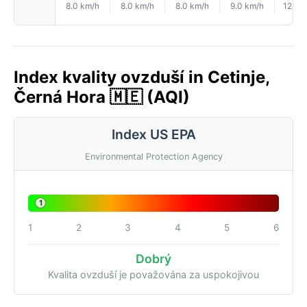
8.0 km/h
8.0 km/h
8.0 km/h
9.0 km/h
12.0 
Index kvality ovzduší in Cetinje,
Černá Hora 🇲🇪 (AQI)
Index US EPA
Environmental Protection Agency
1
1
2
3
4
5
6
Dobrý
Kvalita ovzduší je považována za uspokojivou