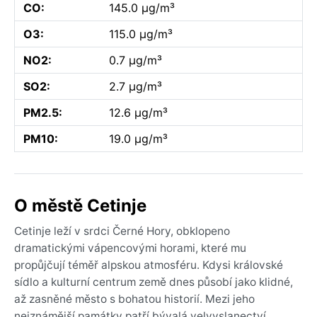
CO:
145.0 µg/m³
O3:
115.0 µg/m³
NO2:
0.7 µg/m³
SO2:
2.7 µg/m³
PM2.5:
12.6 µg/m³
PM10:
19.0 µg/m³
O městě Cetinje
Cetinje leží v srdci Černé Hory, obklopeno
dramatickými vápencovými horami, které mu
propůjčují téměř alpskou atmosféru. Kdysi královské
sídlo a kulturní centrum země dnes působí jako klidné,
až zasněné město s bohatou historií. Mezi jeho
nejznámější památky patří bývalá velvyslanectví,