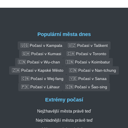
Populární města dnes
🇺🇬 Počasí v Kampala
🇺🇿 Počasí v Taškent
🇬🇭 Počasí v Kumasi
🇨🇦 Počasí v Toronto
🇨🇳 Počasí v Wu-chan
🇮🇳 Počasí v Koimbatur
🇿🇦 Počasí v Kapské Město
🇨🇳 Počasí v Nan-tchung
🇨🇳 Počasí v Wej-fang
🇾🇪 Počasí v Sanaa
🇵🇰 Počasí v Láhaur
🇨🇳 Počasí v Šao-sing
Extrémy počasí
Nejžhavější města právě teď
Nejchladnější města právě teď