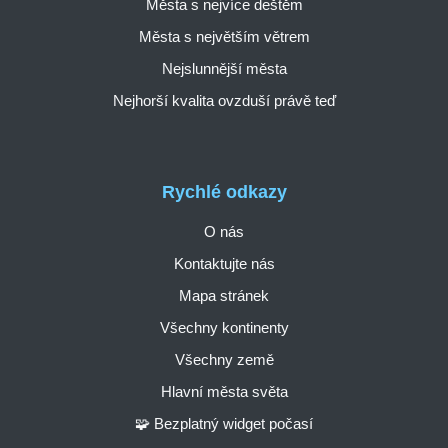
Města s nejvíce deštěm
Města s největším větrem
Nejslunnější města
Nejhorší kvalita ovzduší právě teď
Rychlé odkazy
O nás
Kontaktujte nás
Mapa stránek
Všechny kontinenty
Všechny země
Hlavní města světa
🧩 Bezplatný widget počasí