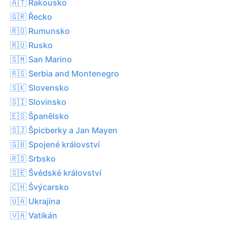
🇦🇹 Rakousko
🇬🇷 Řecko
🇷🇴 Rumunsko
🇷🇺 Rusko
🇸🇲 San Marino
🇷🇸 Serbia and Montenegro
🇸🇰 Slovensko
🇸🇮 Slovinsko
🇪🇸 Španělsko
🇸🇯 Špicberky a Jan Mayen
🇬🇧 Spojené království
🇷🇸 Srbsko
🇸🇪 Švédské království
🇨🇭 Švýcarsko
🇺🇦 Ukrajina
🇻🇦 Vatikán