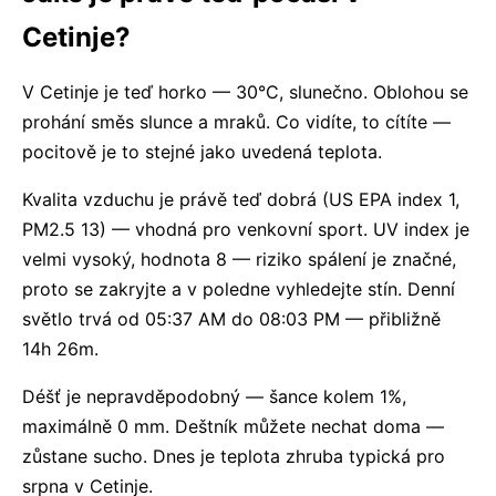
Cetinje?
V Cetinje je teď horko — 30°C, slunečno. Oblohou se
prohání směs slunce a mraků. Co vidíte, to cítíte —
pocitově je to stejné jako uvedená teplota.
Kvalita vzduchu je právě teď dobrá (US EPA index 1,
PM2.5 13) — vhodná pro venkovní sport. UV index je
velmi vysoký, hodnota 8 — riziko spálení je značné,
proto se zakryjte a v poledne vyhledejte stín. Denní
světlo trvá od 05:37 AM do 08:03 PM — přibližně
14h 26m.
Déšť je nepravděpodobný — šance kolem 1%,
maximálně 0 mm. Deštník můžete nechat doma —
zůstane sucho. Dnes je teplota zhruba typická pro
srpna v Cetinje.