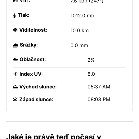
🌬️
Vítr:
7.6 kph (247°)
🌡️
Tlak:
1012.0 mb
👁️
Viditelnost:
10.0 km
🌧️
Srážky:
0.0 mm
☁️
Oblačnost:
2%
☀️
Index UV:
8.0
🌅
Východ slunce:
05:37 AM
🌇
Západ slunce:
08:03 PM
Jaké je právě teď počasí v