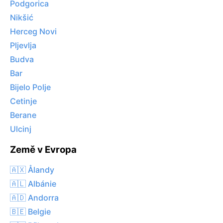
Podgorica
Nikšić
Herceg Novi
Pljevlja
Budva
Bar
Bijelo Polje
Cetinje
Berane
Ulcinj
Země v Evropa
🇦🇽 Ålandy
🇦🇱 Albánie
🇦🇩 Andorra
🇧🇪 Belgie