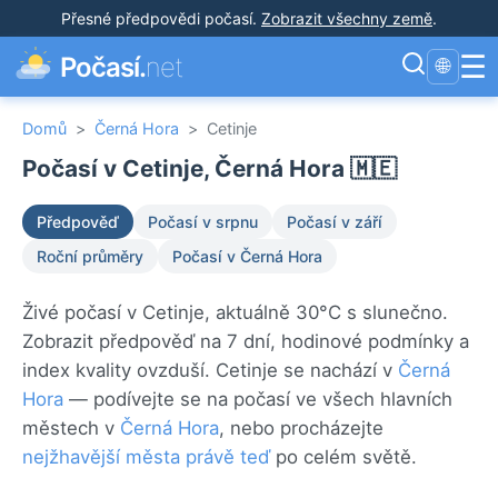
Přesné předpovědi počasí
.
Zobrazit všechny země
.
☰
Počasí.
net
🌐
Domů
>
Černá Hora
>
Cetinje
Počasí v Cetinje, Černá Hora 🇲🇪
Předpověď
Počasí v srpnu
Počasí v září
Roční průměry
Počasí v Černá Hora
Živé počasí v Cetinje, aktuálně 30°C s slunečno.
Zobrazit předpověď na 7 dní, hodinové podmínky a
index kvality ovzduší. Cetinje se nachází v
Černá
Hora
— podívejte se na počasí ve všech hlavních
městech v
Černá Hora
, nebo procházejte
nejžhavější města právě teď
po celém světě.