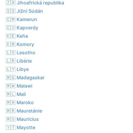
🇿🇦 Jihoafrická republika
🇸🇸 Jižní Súdán
🇨🇲 Kamerun
🇨🇻 Kapverdy
🇰🇪 Keňa
🇰🇲 Komory
🇱🇸 Lesotho
🇱🇷 Libérie
🇱🇾 Libye
🇲🇬 Madagaskar
🇲🇼 Malawi
🇲🇱 Mali
🇲🇦 Maroko
🇲🇷 Mauretánie
🇲🇺 Mauricius
🇾🇹 Mayotte