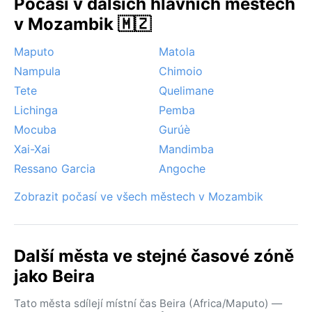
Počasí v dalších hlavních městech
v Mozambik 🇲🇿
Maputo
Matola
Nampula
Chimoio
Tete
Quelimane
Lichinga
Pemba
Mocuba
Gurúè
Xai-Xai
Mandimba
Ressano Garcia
Angoche
Zobrazit počasí ve všech městech v Mozambik
Další města ve stejné časové zóně
jako Beira
Tato města sdílejí místní čas Beira (Africa/Maputo) —