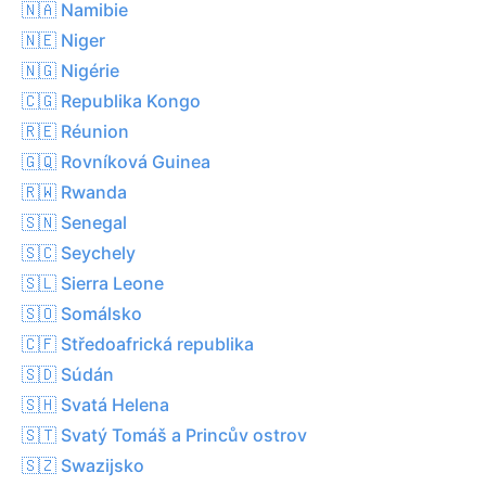
🇳🇦 Namibie
🇳🇪 Niger
🇳🇬 Nigérie
🇨🇬 Republika Kongo
🇷🇪 Réunion
🇬🇶 Rovníková Guinea
🇷🇼 Rwanda
🇸🇳 Senegal
🇸🇨 Seychely
🇸🇱 Sierra Leone
🇸🇴 Somálsko
🇨🇫 Středoafrická republika
🇸🇩 Súdán
🇸🇭 Svatá Helena
🇸🇹 Svatý Tomáš a Princův ostrov
🇸🇿 Swazijsko