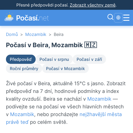
Přesné předpovědi počasí
.
Zobrazit všechny země
.
☰
Počasí.
net
🌐
Domů
>
Mozambik
>
Beira
Počasí v Beira, Mozambik 🇲🇿
Předpověď
Počasí v srpnu
Počasí v září
Roční průměry
Počasí v Mozambik
Živé počasí v Beira, aktuálně 15°C s jasno. Zobrazit
předpověď na 7 dní, hodinové podmínky a index
kvality ovzduší. Beira se nachází v
Mozambik
—
podívejte se na počasí ve všech hlavních městech
v
Mozambik
, nebo procházejte
nejžhavější města
právě teď
po celém světě.