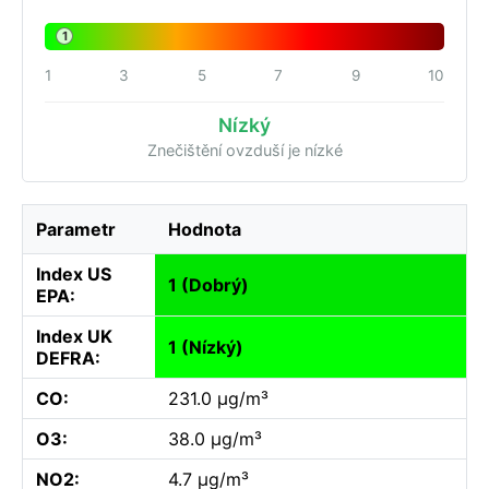
1
1
3
5
7
9
10
Nízký
Znečištění ovzduší je nízké
Parametr
Hodnota
Index US
1 (Dobrý)
EPA:
Index UK
1 (Nízký)
DEFRA:
CO:
231.0 µg/m³
O3:
38.0 µg/m³
NO2:
4.7 µg/m³