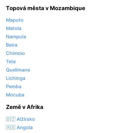
Topová města v Mozambique
Maputo
Matola
Nampula
Beira
Chimoio
Tete
Quelimane
Lichinga
Pemba
Mocuba
Země v Afrika
🇩🇿 Alžírsko
🇦🇴 Angola