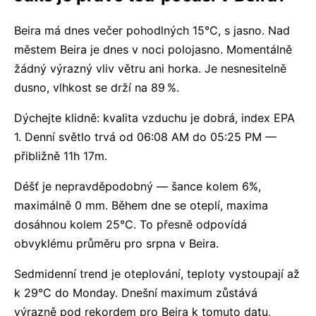
Beira má dnes večer pohodlných 15°C, s jasno. Nad
městem Beira je dnes v noci polojasno. Momentálně
žádný výrazný vliv větru ani horka. Je nesnesitelně
dusno, vlhkost se drží na 89 %.
Dýchejte klidně: kvalita vzduchu je dobrá, index EPA
1. Denní světlo trvá od 06:08 AM do 05:25 PM —
přibližně 11h 17m.
Déšť je nepravděpodobný — šance kolem 6%,
maximálně 0 mm. Během dne se oteplí, maxima
dosáhnou kolem 25°C. To přesně odpovídá
obvyklému průměru pro srpna v Beira.
Sedmidenní trend je oteplování, teploty vystoupají až
k 29°C do Monday. Dnešní maximum zůstává
výrazně pod rekordem pro Beira k tomuto datu,