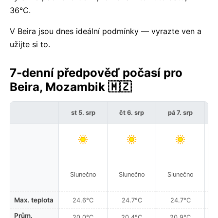
36°C.
V Beira jsou dnes ideální podmínky — vyrazte ven a
užijte si to.
7-denní předpověď počasí pro
Beira, Mozambik 🇲🇿
st 5. srp
čt 6. srp
pá 7. srp
Slunečno
Slunečno
Slunečno
Max. teplota
24.6°C
24.7°C
24.7°C
Prům.
20.0°C
20.4°C
20.9°C