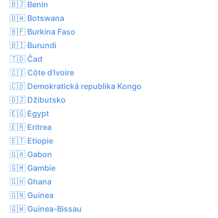
🇧🇯 Benin
🇧🇼 Botswana
🇧🇫 Burkina Faso
🇧🇮 Burundi
🇹🇩 Čad
🇨🇮 Côte d’Ivoire
🇨🇩 Demokratická republika Kongo
🇩🇯 Džibutsko
🇪🇬 Egypt
🇪🇷 Eritrea
🇪🇹 Etiopie
🇬🇦 Gabon
🇬🇲 Gambie
🇬🇭 Ghana
🇬🇳 Guinea
🇬🇼 Guinea-Bissau