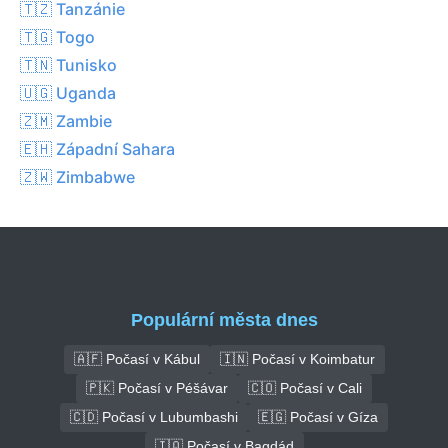
🇹🇿 Tanzánie
🇹🇬 Togo
🇹🇳 Tunisko
🇺🇬 Uganda
🇿🇲 Zambie
🇪🇭 Západní Sahara
🇿🇼 Zimbabwe
Populární města dnes
🇦🇫 Počasí v Kábul
🇮🇳 Počasí v Koimbatur
🇵🇰 Počasí v Péšávar
🇨🇴 Počasí v Cali
🇨🇩 Počasí v Lubumbashi
🇪🇬 Počasí v Gíza
🇮🇶 Počasí v Bagdád