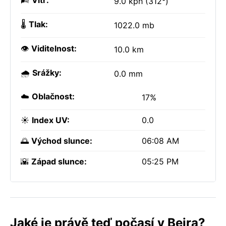
🌬️
Vítr:
9.0 kph (312°)
🌡️
Tlak:
1022.0 mb
👁️
Viditelnost:
10.0 km
🌧️
Srážky:
0.0 mm
☁️
Oblačnost:
17%
☀️
Index UV:
0.0
🌅
Východ slunce:
06:08 AM
🌇
Západ slunce:
05:25 PM
Jaké je právě teď počasí v Beira?