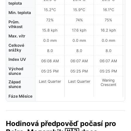
teplota
15.2°C
15.9°C
16.1°C
Min. teplota
72%
74%
75%
Prům.
vlhkost
15.8 kph
17.6 kph
16.2 kph
Max. vítr
0.0 mm
0.0 mm
0.0 mm
Celkové
srážky
8.0
8.0
8.0
Index UV
06:08 AM
06:07 AM
06:07 AM
0
Východ
05:25 PM
05:25 PM
05:25 PM
slunce
Waning
Last Quarter
Last Quarter
Západ
Crescent
slunce
Fáze Měsíce
Hodinová předpověď počasí pro