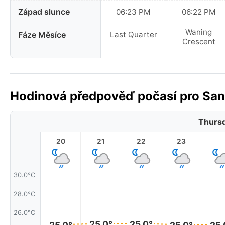
Západ slunce
06:23 PM
06:22 PM
Waning
Fáze Měsíce
Last Quarter
Crescent
Hodinová předpověď počasí pro San J
Thursd
20
21
22
23
30.0°C
28.0°C
26.0°C
25.0°
25.0°
25.0°
25.0°
25.