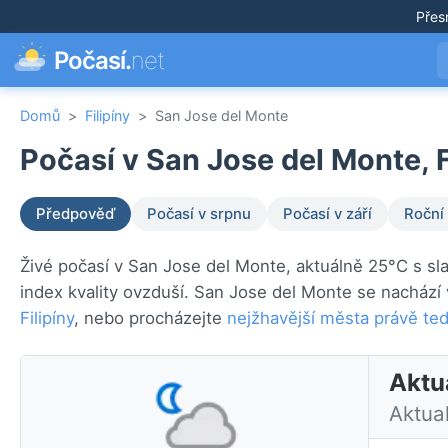
Přes
Počasí.
net
Domů
>
Filipíny
>
San Jose del Monte
Počasí v San Jose del Monte, F
Předpověď
Počasí v srpnu
Počasí v září
Roční
Živé počasí v San Jose del Monte, aktuálně 25°C s sl
index kvality ovzduší. San Jose del Monte se nachází
Filipíny
, nebo procházejte
nejžhavější města právě te
Aktuá
Aktua