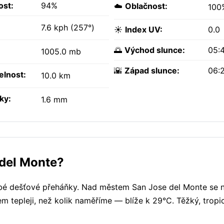
ost:
94%
☁️
Oblačnost:
100
7.6 kph (257°)
☀️
Index UV:
0.0
🌅
Východ slunce:
05:
1005.0 mb
🌇
Západ slunce:
06:
elnost:
10.0 km
ky:
1.6 mm
 del Monte?
abé dešťové přeháňky. Nad městem San Jose del Monte se 
m tepleji, než kolik naměříme — blíže k 29°C. Těžký, trop