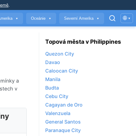
země
.
🌐
Amerika
Oceánie
Severní Amerika
▾
▼
▼
▼
Topová města v Philippines
Quezon City
Davao
Caloocan City
Manila
dmínky a
Budta
stech v
Cebu City
Cagayan de Oro
Valenzuela
íny
General Santos
Paranaque City