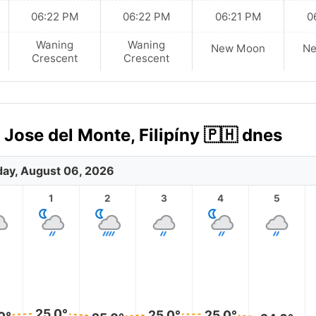
06:22 PM
06:22 PM
06:21 PM
0
Waning
Waning
New Moon
N
Crescent
Crescent
ose del Monte, Filipíny 🇵🇭 dnes
ay, August 06, 2026
1
2
3
4
5
25.0°
25.0°
25.0°
0°