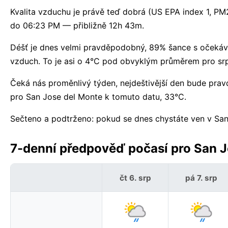
Kvalita vzduchu je právě teď dobrá (US EPA index 1, PM
do 06:23 PM — přibližně 12h 43m.
Déšť je dnes velmi pravděpodobný, 89% šance s očekáva
vzduch. To je asi o 4°C pod obvyklým průměrem pro sr
Čeká nás proměnlivý týden, nejdeštivější den bude p
pro San Jose del Monte k tomuto datu, 33°C.
Sečteno a podtrženo: pokud se dnes chystáte ven v San
7-denní předpověď počasí pro San Jo
čt 6. srp
pá 7. srp