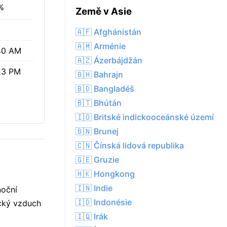
%
Země v Asie
🇦🇫 Afghánistán
🇦🇲 Arménie
40 AM
🇦🇿 Ázerbájdžán
23 PM
🇧🇭 Bahrajn
🇧🇩 Bangladéš
🇧🇹 Bhútán
🇮🇴 Britské indickooceánské území
🇧🇳 Brunej
🇨🇳 Čínská lidová republika
🇬🇪 Gruzie
🇭🇰 Hongkong
🇮🇳 Indie
noční
🇮🇩 Indonésie
ický vzduch
🇮🇶 Irák