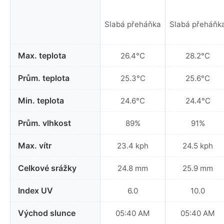
Slabá přeháňka
Slabá přeháňk
Max. teplota
26.4°C
28.2°C
Prům. teplota
25.3°C
25.6°C
Min. teplota
24.6°C
24.4°C
Prům. vlhkost
89%
91%
Max. vítr
23.4 kph
24.5 kph
Celkové srážky
24.8 mm
25.9 mm
Index UV
6.0
10.0
Východ slunce
05:40 AM
05:40 AM