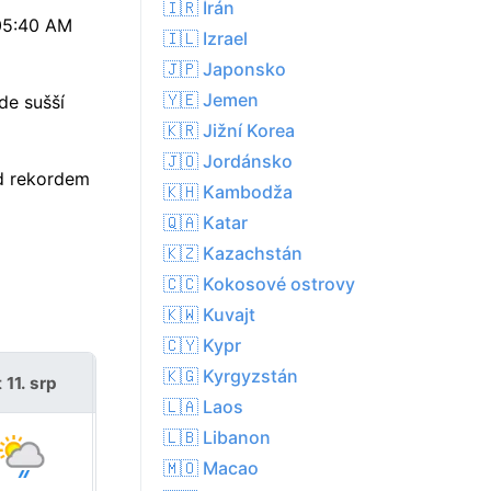
🇮🇷 Írán
 05:40 AM
🇮🇱 Izrael
🇯🇵 Japonsko
🇾🇪 Jemen
de sušší
🇰🇷 Jižní Korea
🇯🇴 Jordánsko
d rekordem
🇰🇭 Kambodža
🇶🇦 Katar
🇰🇿 Kazachstán
🇨🇨 Kokosové ostrovy
🇰🇼 Kuvajt
🇨🇾 Kypr
🇰🇬 Kyrgyzstán
 11. srp
st 12. srp
🇱🇦 Laos
🇱🇧 Libanon
🇲🇴 Macao