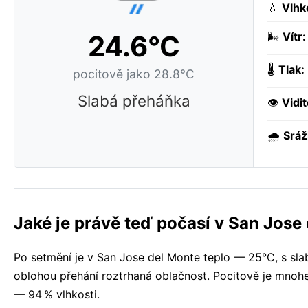
💧
Vlhk
24.6°C
🌬️
Vítr:
🌡️
Tlak:
pocitově jako 28.8°C
Slabá přeháňka
👁️
Vidit
🌧️
Sráž
Jaké je právě teď počasí v San Jose
Po setmění je v San Jose del Monte teplo — 25°C, s sl
oblohou přehání roztrhaná oblačnost. Pocitově je mnohe
— 94 % vlhkosti.