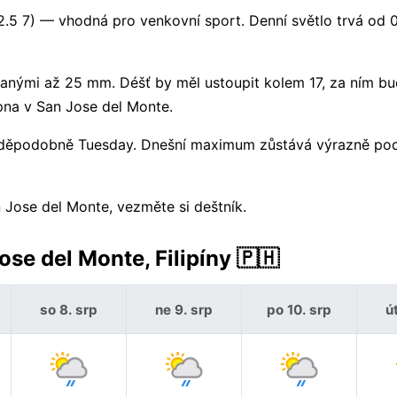
2.5 7) — vhodná pro venkovní sport. Denní světlo trvá od
nými až 25 mm. Déšť by měl ustoupit kolem 17, za ním bu
pna v San Jose del Monte.
ravděpodobně Tuesday. Dnešní maximum zůstává výrazně po
 Jose del Monte, vezměte si deštník.
se del Monte, Filipíny 🇵🇭
so 8. srp
ne 9. srp
po 10. srp
út