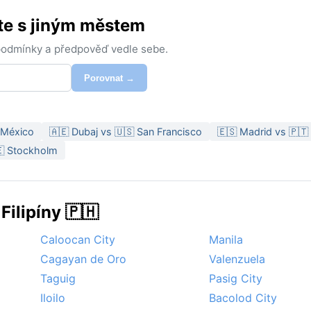
te s jiným městem
 podmínky a předpověď vedle sebe.
Porovnat →
 México
🇦🇪 Dubaj vs 🇺🇸 San Francisco
🇪🇸 Madrid vs 🇵🇹
🇪 Stockholm
Filipíny 🇵🇭
Caloocan City
Manila
Cagayan de Oro
Valenzuela
Taguig
Pasig City
Iloilo
Bacolod City