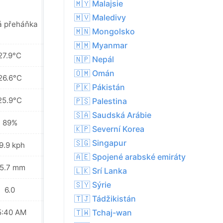
🇲🇾 Malajsie
🇲🇻 Maledivy
á přeháňka
Slabá přeháňka
🇲🇳 Mongolsko
🇲🇲 Myanmar
27.9°C
28.1°C
🇳🇵 Nepál
🇴🇲 Omán
26.6°C
26.8°C
🇵🇰 Pákistán
25.9°C
26.1°C
🇵🇸 Palestina
🇸🇦 Saudská Arábie
89%
89%
🇰🇵 Severní Korea
🇸🇬 Singapur
9.9 kph
29.9 kph
🇦🇪 Spojené arabské emiráty
5.7 mm
44.7 mm
🇱🇰 Srí Lanka
🇸🇾 Sýrie
6.0
6.0
🇹🇯 Tádžikistán
5:40 AM
05:41 AM
🇹🇼 Tchaj-wan