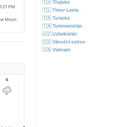
🇹🇭 Thajsko
6:21 PM
06:20 PM
🇹🇱 Timor-Leste
🇹🇷 Turecko
ew Moon
New Moon
🇹🇲 Turkmenistán
🇺🇿 Uzbekistán
🇨🇽 Vánoční ostrov
🇻🇳 Vietnam
6
7
8
9
10
11
27.0°
26.0°
26.0°
25.0°