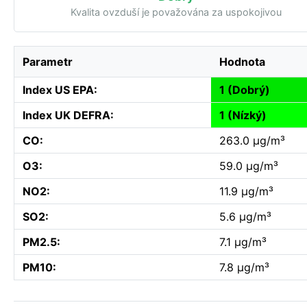
Kvalita ovzduší je považována za uspokojivou
Parametr
Hodnota
Index US EPA:
1 (Dobrý)
Index UK DEFRA:
1 (Nízký)
CO:
263.0 µg/m³
O3:
59.0 µg/m³
NO2:
11.9 µg/m³
SO2:
5.6 µg/m³
PM2.5:
7.1 µg/m³
PM10:
7.8 µg/m³