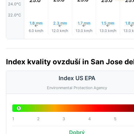
24.0°C
22.0°C
1.8 mm
2.3 mm
1.7 mm
1.5 mm
1.8 
↑
↑
↑
↑
6.0 km/h
12.0 km/h
13.0 km/h
13.0 km/h
13.0 
Index kvality ovzduší in San Jose del
Index US EPA
Environmental Protection Agency
1
1
2
3
4
5
Dobrý