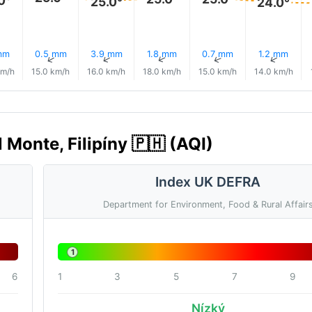
25.0°
24.0°
mm
0.5 mm
3.9 mm
1.8 mm
0.7 mm
1.2 mm
↑
↑
↑
↑
↑
↑
km/h
15.0 km/h
16.0 km/h
18.0 km/h
15.0 km/h
14.0 km/h
 Monte, Filipíny 🇵🇭 (AQI)
Index UK DEFRA
Department for Environment, Food & Rural Affair
1
6
1
3
5
7
9
Nízký