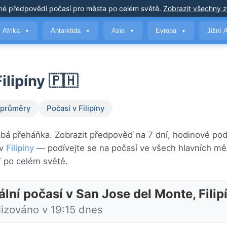
né předpovědi počasí
pro města po celém světě
.
Zobrazit všechny 
Afrika
Antarktida
Asie
Evropa
Jižní 
▼
▼
▼
▼
ilipíny 🇵🇭
 průměry
Počasí v Filipíny
abá přeháňka. Zobrazit předpověď na 7 dní, hodinové po
 v
Filipíny
— podívejte se na počasí ve všech hlavních mě
ď
po celém světě.
lní počasí v San Jose del Monte, Filip
lizováno v 19:15 dnes