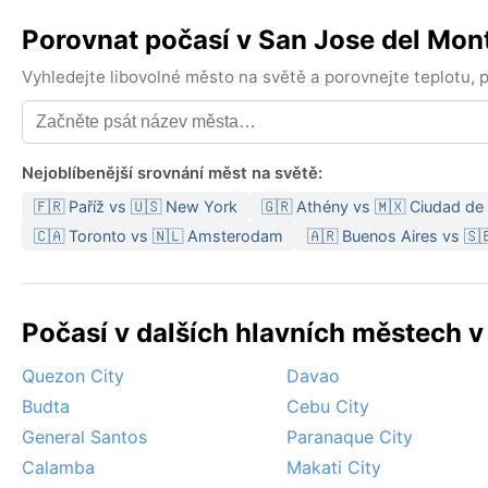
Porovnat počasí v San Jose del Mon
Vyhledejte libovolné město na světě a porovnejte teplotu,
Nejoblíbenější srovnání měst na světě:
🇫🇷 Paříž vs 🇺🇸 New York
🇬🇷 Athény vs 🇲🇽 Ciudad de
🇨🇦 Toronto vs 🇳🇱 Amsterodam
🇦🇷 Buenos Aires vs 🇸
Počasí v dalších hlavních městech v 
Quezon City
Davao
Budta
Cebu City
General Santos
Paranaque City
Calamba
Makati City