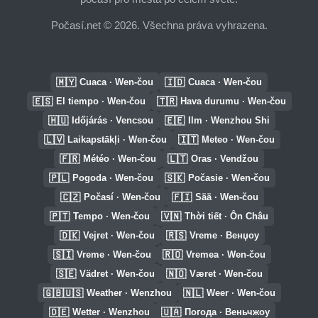
Počasí.net © 2026. Všechna práva vyhrazena.
🇲🇾
🇮🇩
Cuaca · Wen-čou
Cuaca · Wen-čou
🇪🇸
🇹🇷
El tiempo · Wen-čou
Hava durumu · Wen-čou
🇭🇺
🇪🇪
Időjárás · Vencsou
Ilm · Wenzhou Shi
🇱🇻
🇮🇹
Laikapstākļi · Wen-čou
Meteo · Wen-čou
🇫🇷
🇱🇹
Météo · Wen-čou
Oras · Vendžou
🇵🇱
🇸🇰
Pogoda · Wen-čou
Počasie · Wen-čou
🇨🇿
🇫🇮
Počasí · Wen-čou
Sää · Wen-čou
🇵🇹
🇻🇳
Tempo · Wen-čou
Thời tiết · Ôn Châu
🇩🇰
🇷🇸
Vejret · Wen-čou
Vreme · Венџоу
🇸🇮
🇷🇴
Vreme · Wen-čou
Vremea · Wen-čou
🇸🇪
🇳🇴
Vädret · Wen-čou
Været · Wen-čou
🇬🇧🇺🇸
🇳🇱
Weather · Wenzhou
Weer · Wen-čou
🇩🇪
🇺🇦
Wetter · Wenzhou
Погода · Веньчжоу