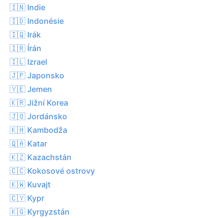
🇮🇳 Indie
🇮🇩 Indonésie
🇮🇶 Irák
🇮🇷 Írán
🇮🇱 Izrael
🇯🇵 Japonsko
🇾🇪 Jemen
🇰🇷 Jižní Korea
🇯🇴 Jordánsko
🇰🇭 Kambodža
🇶🇦 Katar
🇰🇿 Kazachstán
🇨🇨 Kokosové ostrovy
🇰🇼 Kuvajt
🇨🇾 Kypr
🇰🇬 Kyrgyzstán