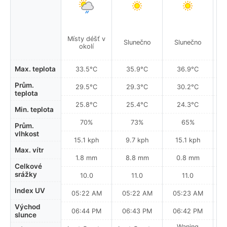
Místy déšť v
Slunečno
Slunečno
okolí
Max. teplota
33.5°C
35.9°C
36.9°C
Prům.
29.5°C
29.3°C
30.2°C
teplota
25.8°C
25.4°C
24.3°C
Min. teplota
70%
73%
65%
Prům.
vlhkost
15.1 kph
9.7 kph
15.1 kph
Max. vítr
1.8 mm
8.8 mm
0.8 mm
Celkové
srážky
10.0
11.0
11.0
Index UV
05:22 AM
05:22 AM
05:23 AM
0
Východ
06:44 PM
06:43 PM
06:42 PM
slunce
Waning