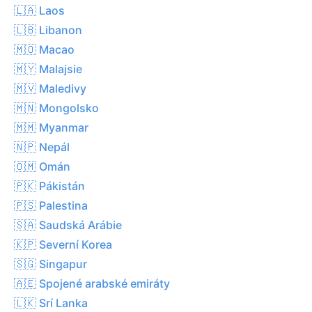
🇱🇦 Laos
🇱🇧 Libanon
🇲🇴 Macao
🇲🇾 Malajsie
🇲🇻 Maledivy
🇲🇳 Mongolsko
🇲🇲 Myanmar
🇳🇵 Nepál
🇴🇲 Omán
🇵🇰 Pákistán
🇵🇸 Palestina
🇸🇦 Saudská Arábie
🇰🇵 Severní Korea
🇸🇬 Singapur
🇦🇪 Spojené arabské emiráty
🇱🇰 Srí Lanka