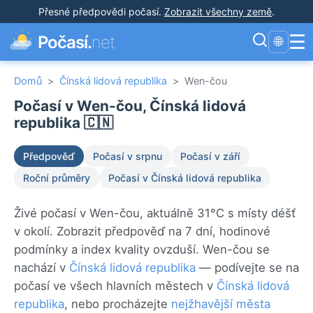
Přesné předpovědi počasí
.
Zobrazit všechny země
.
☰
Počasí.
net
🌐
Domů
>
Čínská lidová republika
>
Wen-čou
Počasí v Wen-čou, Čínská lidová
republika 🇨🇳
Předpověď
Počasí v srpnu
Počasí v září
Roční průměry
Počasí v Čínská lidová republika
Živé počasí v Wen-čou, aktuálně 31°C s místy déšť
v okolí. Zobrazit předpověď na 7 dní, hodinové
podmínky a index kvality ovzduší. Wen-čou se
nachází v
Čínská lidová republika
— podívejte se na
počasí ve všech hlavních městech v
Čínská lidová
republika
, nebo procházejte
nejžhavější města