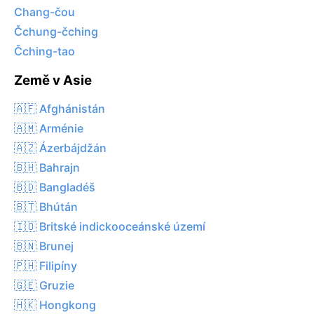
Chang-čou
Čchung-čching
Čching-tao
Země v Asie
🇦🇫 Afghánistán
🇦🇲 Arménie
🇦🇿 Ázerbájdžán
🇧🇭 Bahrajn
🇧🇩 Bangladéš
🇧🇹 Bhútán
🇮🇴 Britské indickooceánské území
🇧🇳 Brunej
🇵🇭 Filipíny
🇬🇪 Gruzie
🇭🇰 Hongkong