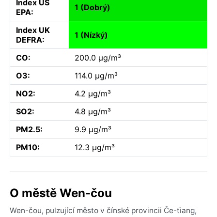
Index US
1 (Dobrý)
EPA:
Index UK
1 (Nízký)
DEFRA:
CO:
200.0 µg/m³
O3:
114.0 µg/m³
NO2:
4.2 µg/m³
SO2:
4.8 µg/m³
PM2.5:
9.9 µg/m³
PM10:
12.3 µg/m³
O městě Wen-čou
Wen-čou, pulzující město v čínské provincii Če-ťiang,