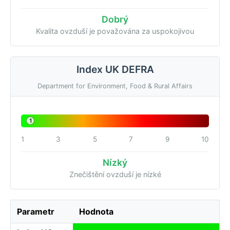
Dobrý
Kvalita ovzduší je považována za uspokojivou
Index UK DEFRA
Department for Environment, Food & Rural Affairs
1
1
3
5
7
9
10
Nízký
Znečištění ovzduší je nízké
Parametr
Hodnota