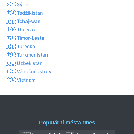
🇸🇾 Sýrie
🇹🇯 Tádžikistán
🇹🇼 Tchaj-wan
🇹🇭 Thajsko
🇹🇱 Timor-Leste
🇹🇷 Turecko
🇹🇲 Turkmenistán
🇺🇿 Uzbekistán
🇨🇽 Vánoční ostrov
🇻🇳 Vietnam
Populární města dnes