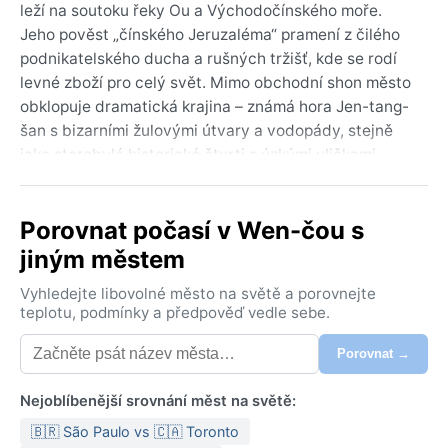
leží na soutoku řeky Ou a Východočínského moře.
Jeho pověst „čínského Jeruzaléma“ pramení z čilého
podnikatelského ducha a rušných tržišť, kde se rodí
levné zboží pro celý svět. Mimo obchodní shon město
obklopuje dramatická krajina – známá hora Jen-tang-
šan s bizarními žulovými útvary a vodopády, stejně
jako starobylé historické čtvrti s úzkými uličkami.
Geograficky jde o pobřežní metropoli na jih od Chang-
čou, obklopenou zelenými kopci, která v sobě mísí
Porovnat počasí v Wen-čou s
tradiční čínskou atmosféru s moderním rozvojem.
jiným městem
Podle Köppenovy klasifikace spadá Wen-čou do
vlhkého subtropického pásma (Cfa). Léta jsou dlouhá,
Vyhledejte libovolné město na světě a porovnejte
horká a velmi vlhká, s průměrnými teplotami okolo 28
teplotu, podmínky a předpověď vedle sebe.
°C a častými tropickými nocemi. Zimy jsou mírné a
Porovnat →
suchší, teploty se pohybují kolem 8 °C, ale občas
klesnou pod bod mrazu. Srážek je hojně po celý rok, s
Nejoblíbenější srovnání měst na světě:
vrcholem v letních měsících kvůli monzunovým
dešťům – ročně spadne přes 1 400 mm. Vlhkost
🇧🇷 São Paulo vs 🇨🇦 Toronto