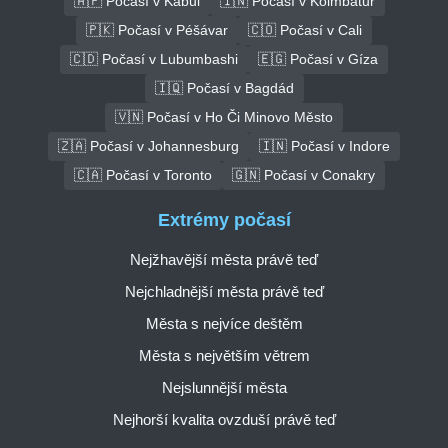
🇦🇫 Počasí v Kábul
🇮🇳 Počasí v Koimbatur
🇵🇰 Počasí v Péšávar
🇨🇴 Počasí v Cali
🇨🇩 Počasí v Lubumbashi
🇪🇬 Počasí v Gíza
🇮🇶 Počasí v Bagdád
🇻🇳 Počasí v Ho Či Minovo Město
🇿🇦 Počasí v Johannesburg
🇮🇳 Počasí v Indore
🇨🇦 Počasí v Toronto
🇬🇳 Počasí v Conakry
Extrémy počasí
Nejžhavější města právě teď
Nejchladnější města právě teď
Města s nejvíce deštěm
Města s největším větrem
Nejslunnější města
Nejhorší kvalita ovzduší právě teď