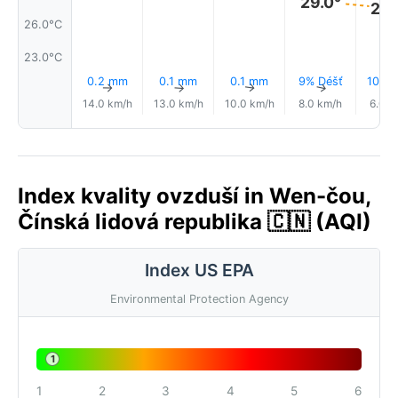
29.0°
28.
26.0°C
23.0°C
0.2 mm
0.1 mm
0.1 mm
9% Déšť
10% D
↑
↑
↑
↑
14.0 km/h
13.0 km/h
10.0 km/h
8.0 km/h
6.0 k
Index kvality ovzduší in Wen-čou,
Čínská lidová republika 🇨🇳 (AQI)
Index US EPA
Environmental Protection Agency
1
1
2
3
4
5
6