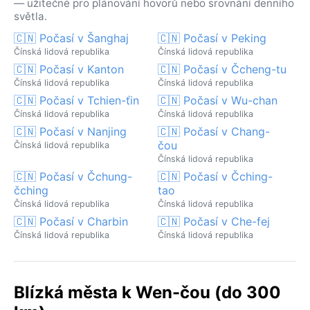
— užitečné pro plánování hovorů nebo srovnání denního
světla.
🇨🇳 Počasí v Šanghaj
🇨🇳 Počasí v Peking
Čínská lidová republika
Čínská lidová republika
🇨🇳 Počasí v Kanton
🇨🇳 Počasí v Čcheng-tu
Čínská lidová republika
Čínská lidová republika
🇨🇳 Počasí v Tchien-ťin
🇨🇳 Počasí v Wu-chan
Čínská lidová republika
Čínská lidová republika
🇨🇳 Počasí v Nanjing
🇨🇳 Počasí v Chang-
čou
Čínská lidová republika
Čínská lidová republika
🇨🇳 Počasí v Čchung-
🇨🇳 Počasí v Čching-
čching
tao
Čínská lidová republika
Čínská lidová republika
🇨🇳 Počasí v Charbin
🇨🇳 Počasí v Che-fej
Čínská lidová republika
Čínská lidová republika
Blízká města k Wen-čou (do 300