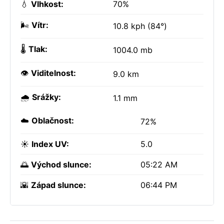
💧
Vlhkost:
70%
🌬️
Vítr:
10.8 kph (84°)
🌡️
Tlak:
1004.0 mb
👁️
Viditelnost:
9.0 km
🌧️
Srážky:
1.1 mm
☁️
Oblačnost:
72%
☀️
Index UV:
5.0
🌅
Východ slunce:
05:22 AM
🌇
Západ slunce:
06:44 PM