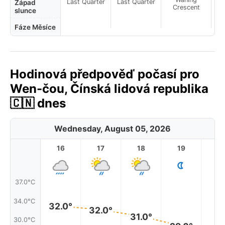
Last Quarter
Last Quarter
Západ
Crescent
slunce
Fáze Měsíce
Hodinová předpověď počasí pro
Wen-čou, Čínská lidová republika
🇨🇳 dnes
Wednesday, August 05, 2026
16
17
18
19
2
37.0°C
34.0°C
32.0°
32.0°
31.0°
30.0°C