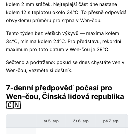
kolem 2 mm srážek. Nejteplejší část dne nastane
kolem 12 s teplotou okolo 34°C. To přesně odpovídá
obvyklému průměru pro srpna v Wen-čou.
Tento týden bez větších výkyvů — maxima kolem
34°C, minima kolem 24°C. Pro představu, rekordní
maximum pro toto datum v Wen-čou je 39°C.
Sečteno a podtrženo: pokud se dnes chystáte ven v
Wen-čou, vezměte si deštník.
7-denní předpověď počasí pro
Wen-čou, Čínská lidová republika
🇨🇳
st 5. srp
čt 6. srp
pá 7. srp