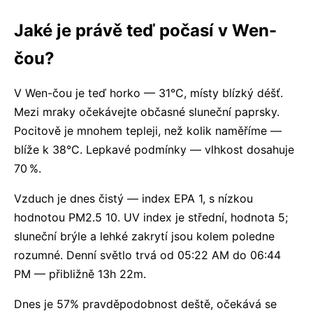
Jaké je právě teď počasí v Wen-
čou?
V Wen-čou je teď horko — 31°C, místy blízký déšť.
Mezi mraky očekávejte občasné sluneční paprsky.
Pocitově je mnohem tepleji, než kolik naměříme —
blíže k 38°C. Lepkavé podmínky — vlhkost dosahuje
70 %.
Vzduch je dnes čistý — index EPA 1, s nízkou
hodnotou PM2.5 10. UV index je střední, hodnota 5;
sluneční brýle a lehké zakrytí jsou kolem poledne
rozumné. Denní světlo trvá od 05:22 AM do 06:44
PM — přibližně 13h 22m.
Dnes je 57% pravděpodobnost deště, očekává se