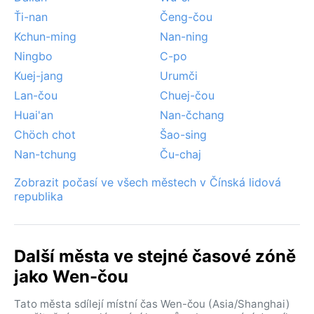
Ťi-nan
Čeng-čou
Kchun-ming
Nan-ning
Ningbo
C-po
Kuej-jang
Urumči
Lan-čou
Chuej-čou
Huai'an
Nan-čchang
Chöch chot
Šao-sing
Nan-tchung
Ču-chaj
Zobrazit počasí ve všech městech v Čínská lidová
republika
Další města ve stejné časové zóně
jako Wen-čou
Tato města sdílejí místní čas Wen-čou (Asia/Shanghai)