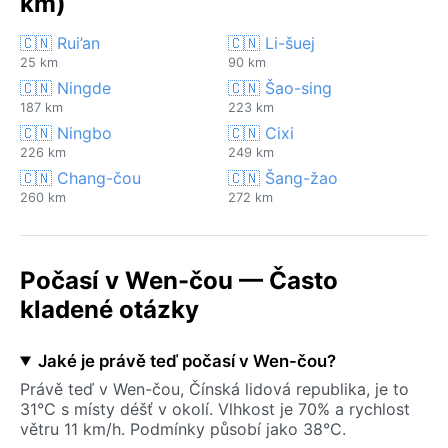
km)
🇨🇳 Rui’an
🇨🇳 Li-šuej
25 km
90 km
🇨🇳 Ningde
🇨🇳 Šao-sing
187 km
223 km
🇨🇳 Ningbo
🇨🇳 Cixi
226 km
249 km
🇨🇳 Chang-čou
🇨🇳 Šang-žao
260 km
272 km
Počasí v Wen-čou — Často
kladené otázky
Jaké je právě teď počasí v Wen-čou?
Právě teď v Wen-čou, Čínská lidová republika, je to
31°C s místy déšť v okolí. Vlhkost je 70% a rychlost
větru 11 km/h. Podmínky působí jako 38°C.