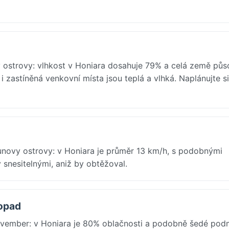
strovy: vlhkost v Honiara dosahuje 79% a celá země půs
 zastíněná venkovní místa jsou teplá a vlhká. Naplánujte s
ounovy ostrovy: v Honiara je průměr 13 km/h, s podobnými
 snesitelnými, aniž by obtěžoval.
topad
vember: v Honiara je 80% oblačnosti a podobně šedé pod