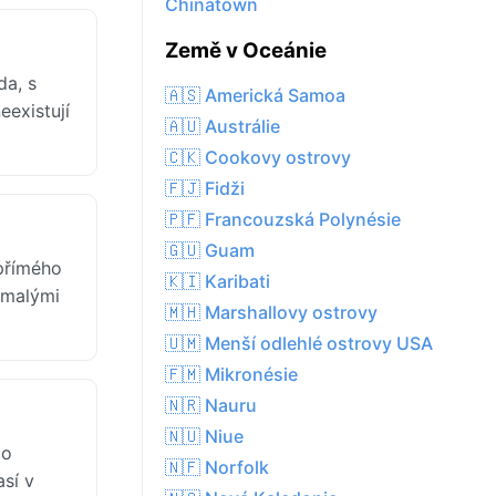
Chinatown
Země v Oceánie
a, s
🇦🇸 Americká Samoa
eexistují
🇦🇺 Austrálie
🇨🇰 Cookovy ostrovy
🇫🇯 Fidži
🇵🇫 Francouzská Polynésie
🇬🇺 Guam
přímého
🇰🇮 Karibati
 malými
🇲🇭 Marshallovy ostrovy
🇺🇲 Menší odlehlé ostrovy USA
🇫🇲 Mikronésie
🇳🇷 Nauru
🇳🇺 Niue
to
🇳🇫 Norfolk
sí v