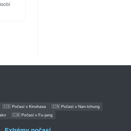
ůsobí
🇨🇩 Počasí v Kinshasa
🇨🇳 Počasí v Nan-tchung
akır
🇨🇳 Počasí v Fu-jang
Extrémy počasí