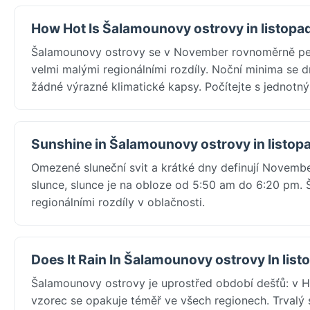
How Hot Is Šalamounovy ostrovy in listopa
Šalamounovy ostrovy se v November rovnoměrně pe
velmi malými regionálními rozdíly. Noční minima se d
žádné výrazné klimatické kapsy. Počítejte s jednotn
Sunshine in Šalamounovy ostrovy in listop
Omezené sluneční svit a krátké dny definují Novemb
slunce, slunce je na obloze od 5:50 am do 6:20 pm. 
regionálními rozdíly v oblačnosti.
Does It Rain In Šalamounovy ostrovy In list
Šalamounovy ostrovy je uprostřed období dešťů: v 
vzorec se opakuje téměř ve všech regionech. Trvalý 