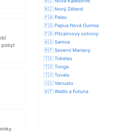
🇳🇨 Nová Kaledonie
🇳🇿 Nový Zéland
🇵🇼 Palau
🇵🇬 Papua Nová Guinea
🇵🇳 Pitcairnovy ostrovy
obí
🇼🇸 Samoa
i pobyt
🇲🇵 Severní Mariany
🇹🇰 Tokelau
🇹🇴 Tonga
🇹🇻 Tuvalu
🇻🇺 Vanuatu
🇼🇫 Wallis a Futuna
mínky