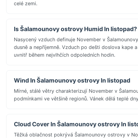
celé zemi.
Is Šalamounovy ostrovy Humid In listopad?
Nasycený vzduch definuje November v Šalamounovy o
dusně a nepříjemně. Vzduch po dešti doslova kape a i
uvnitř během nejvlhčích odpoledních hodin.
Wind In Šalamounovy ostrovy In listopad
Mírné, stálé větry charakterizují November v Šalam
podmínkami ve většině regionů. Vánek dělá teplé dny
Cloud Cover In Šalamounovy ostrovy In lis
Těžká oblačnost pokrývá Šalamounovy ostrovy v No