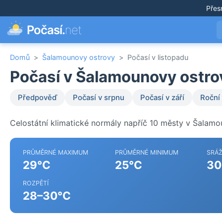
Přes
Počasí.
net
Domů
>
Šalamounovy ostrovy
>
Počasí v listopadu
Počasí v Šalamounovy ostrov
Předpověď
Počasí v srpnu
Počasí v září
Roční
Celostátní klimatické normály napříč 10 městy v Šalamo
PRŮMĚRNÉ MAXIMUM
PRŮMĚRNÉ MINIMUM
SRÁ
29°C
25°C
30
ROZPĚTÍ
28–30°C