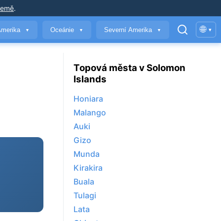
země
.
🌐
Amerika
Oceánie
Severní Amerika
▾
▼
▼
▼
Topová města v Solomon
Islands
Honiara
Malango
Auki
Gizo
Munda
Kirakira
Buala
Tulagi
Lata