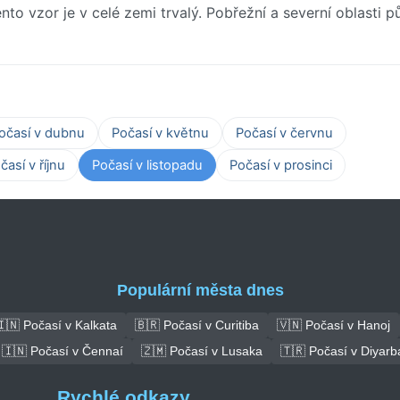
nto vzor je v celé zemi trvalý. Pobřežní a severní oblasti p
očasí v dubnu
Počasí v květnu
Počasí v červnu
časí v říjnu
Počasí v listopadu
Počasí v prosinci
Populární města dnes
🇮🇳 Počasí v Kalkata
🇧🇷 Počasí v Curitiba
🇻🇳 Počasí v Hanoj
🇮🇳 Počasí v Čennaí
🇿🇲 Počasí v Lusaka
🇹🇷 Počasí v Diyarb
Rychlé odkazy