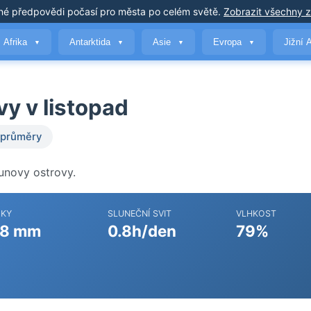
né předpovědi počasí
pro města po celém světě
.
Zobrazit všechny 
Afrika
Antarktida
Asie
Evropa
Jižní 
▼
▼
▼
▼
y v listopad
 průměry
unovy ostrovy.
ŽKY
SLUNEČNÍ SVIT
VLHKOST
8 mm
0.8h/den
79%