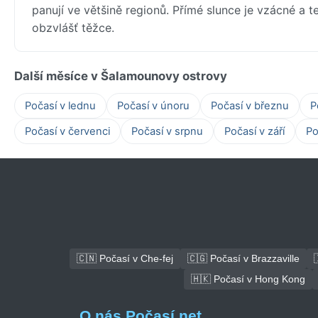
panují ve většině regionů. Přímé slunce je vzácné a te
obzvlášť těžce.
Další měsíce v Šalamounovy ostrovy
Počasí v lednu
Počasí v únoru
Počasí v březnu
P
Počasí v červenci
Počasí v srpnu
Počasí v září
Po
🇨🇳 Počasí v Che-fej
🇨🇬 Počasí v Brazzaville
🇭🇰 Počasí v Hong Kong
O nás Počasí.net