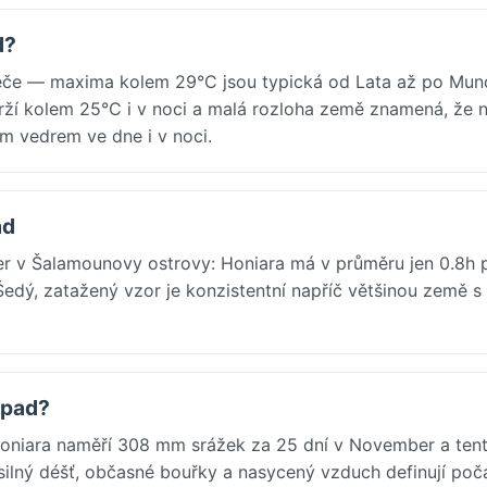
d?
če — maxima kolem 29°C jsou typická od Lata až po Mund
rží kolem 25°C i v noci a malá rozloha země znamená, že n
ým vedrem ve dne i v noci.
ad
er v Šalamounovy ostrovy: Honiara má v průměru jen 0.8h 
Šedý, zatažený vzor je konzistentní napříč většinou země s
opad?
Honiara naměří 308 mm srážek za 25 dní v November a ten
silný déšť, občasné bouřky a nasycený vzduch definují poča