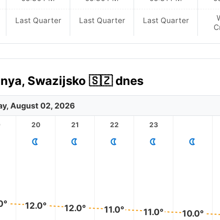
Last Quarter
Last Quarter
Last Quarter
C
nya, Swazijsko 🇸🇿 dnes
y, August 02, 2026
9
20
21
22
23
0°
12.0°
12.0°
11.0°
11.0°
10.0°