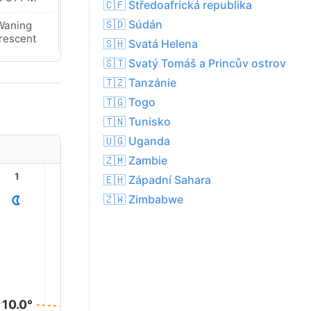
🇨🇫 Středoafrická republika
🇸🇩 Súdán
Waning
Waning
rescent
Crescent
🇸🇭 Svatá Helena
🇸🇹 Svatý Tomáš a Princův ostrov
🇹🇿 Tanzánie
🇹🇬 Togo
🇹🇳 Tunisko
🇺🇬 Uganda
🇿🇲 Zambie
1
2
3
4
5
6
🇪🇭 Západní Sahara
🇿🇼 Zimbabwe
10.0°
9.0°
9.0°