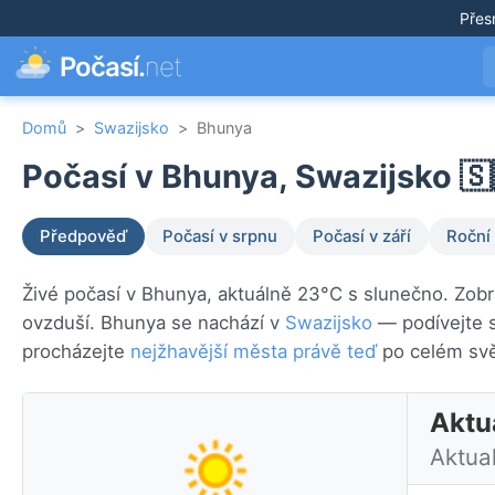
Přes
Počasí.
net
Domů
>
Swazijsko
>
Bhunya
Počasí v Bhunya, Swazijsko 🇸
Předpověď
Počasí v srpnu
Počasí v září
Roční
Živé počasí v Bhunya, aktuálně 23°C s slunečno. Zobr
ovzduší. Bhunya se nachází v
Swazijsko
— podívejte s
procházejte
nejžhavější města právě teď
po celém svě
Aktu
Aktua