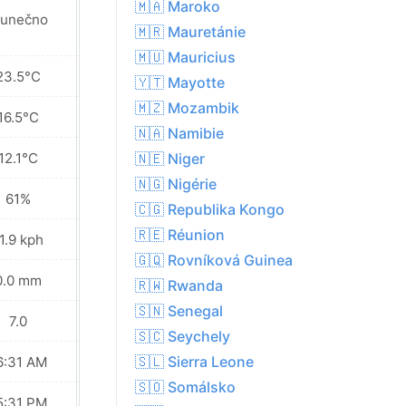
🇲🇦 Maroko
lunečno
Slunečno
🇲🇷 Mauretánie
🇲🇺 Mauricius
23.5°C
26.6°C
🇾🇹 Mayotte
🇲🇿 Mozambik
16.5°C
17.5°C
🇳🇦 Namibie
12.1°C
10.4°C
🇳🇪 Niger
🇳🇬 Nigérie
61%
51%
🇨🇬 Republika Kongo
🇷🇪 Réunion
1.9 kph
14.4 kph
🇬🇶 Rovníková Guinea
0.0 mm
0.0 mm
🇷🇼 Rwanda
🇸🇳 Senegal
7.0
8.0
🇸🇨 Seychely
🇸🇱 Sierra Leone
6:31 AM
06:30 AM
🇸🇴 Somálsko
5:31 PM
05:32 PM