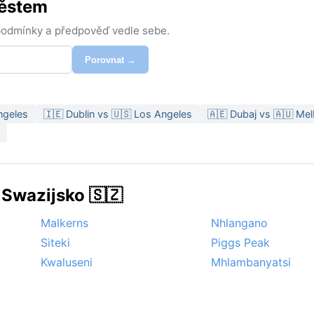
městem
 podmínky a předpověď vedle sebe.
Porovnat →
ngeles
🇮🇪 Dublin vs 🇺🇸 Los Angeles
🇦🇪 Dubaj vs 🇦🇺 Me
 Swazijsko 🇸🇿
Malkerns
Nhlangano
Siteki
Piggs Peak
Kwaluseni
Mhlambanyatsi