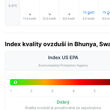
5.0°C
1% Déšť
1% D
↑
↑
↑
↑
11.0 km/h
12.0 km/h
9.0 km/h
5.0 km/h
6.0 k
Index kvality ovzduší in Bhunya, Swa
Index US EPA
Environmental Protection Agency
1
1
2
3
4
5
Dobrý
Kvalita ovzduší je považována za uspokojivou