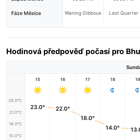
Fáze Měsíce
Waning Gibbous
Last Quarter
Hodinová předpověď počasí pro Bhu
Sunda
15
16
17
18
1
26.0°C
23.0°
22.0°
21.0°C
18.0°
16.0°C
14.0°
13.
10.0°C