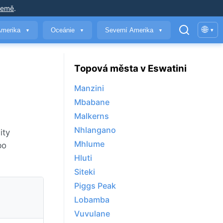
země
.
🌐
Amerika
Oceánie
Severní Amerika
▾
▼
▼
▼
Topová města v Eswatini
Manzini
Mbabane
Malkerns
Nhlangano
ity
Mhlume
bo
Hluti
Siteki
Piggs Peak
Lobamba
Vuvulane