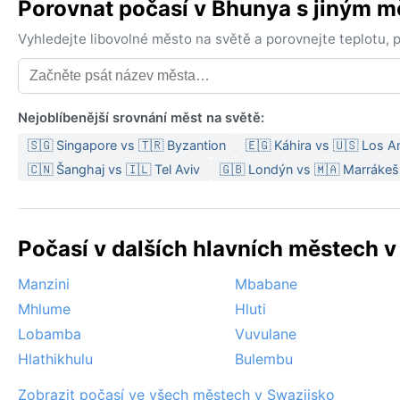
Porovnat počasí v Bhunya s jiným 
Vyhledejte libovolné město na světě a porovnejte teplotu,
Nejoblíbenější srovnání měst na světě:
🇸🇬 Singapore vs 🇹🇷 Byzantion
🇪🇬 Káhira vs 🇺🇸 Los A
🇨🇳 Šanghaj vs 🇮🇱 Tel Aviv
🇬🇧 Londýn vs 🇲🇦 Marrákeš
Počasí v dalších hlavních městech v
Manzini
Mbabane
Mhlume
Hluti
Lobamba
Vuvulane
Hlathikhulu
Bulembu
Zobrazit počasí ve všech městech v Swazijsko