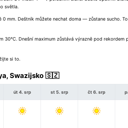
 světla.
 0 mm. Deštník můžete nechat doma — zůstane sucho. To
olem 30°C. Dnešní maximum zůstává výrazně pod rekordem 
jte si to.
a, Swazijsko 🇸🇿
út 4. srp
st 5. srp
čt 6. srp
p