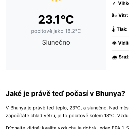
💧
Vlhk
23.1°C
🌬️
Vítr:
🌡️
Tlak:
pocitově jako 18.2°C
Slunečno
👁️
Vidit
🌧️
Sráž
Jaké je právě teď počasí v Bhunya?
V Bhunya je právě teď teplo, 23°C, a slunečno. Nad měs
započítáte chlad větru, je to pocitově kolem 18°C. Vzduc
Dýchejte klidně: kvalita vzduchu je dobrá, index EPA 1. 