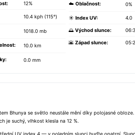
ost:
12%
☁️
Oblačnost:
0%
10.4 kph (115°)
☀️
Index UV:
4.0
🌅
Východ slunce:
06:
1018.0 mb
🌇
Západ slunce:
05:
elnost:
10.0 km
ky:
0.0 mm
tem Bhunya se světlo neustále mění díky polojasné obloze.
h je suchý, vlhkost klesla na 12 %.
Střední UV index 4 — v poledním slunci buďte opatrní. Slun