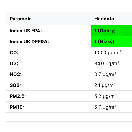
Parametr
Hodnota
Index US EPA:
1 (Dobrý)
Index UK DEFRA:
1 (Nízký)
CO:
100.0 µg/m³
O3:
84.0 µg/m³
NO2:
0.7 µg/m³
SO2:
2.1 µg/m³
PM2.5:
5.2 µg/m³
PM10:
5.7 µg/m³