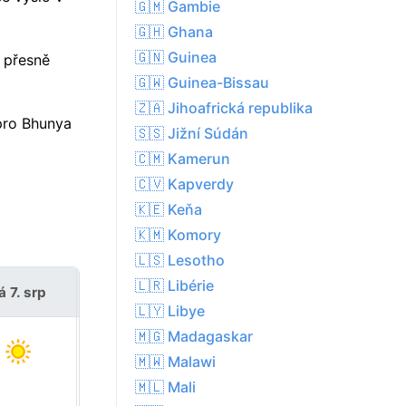
🇬🇲 Gambie
🇬🇭 Ghana
🇬🇳 Guinea
 přesně
🇬🇼 Guinea-Bissau
🇿🇦 Jihoafrická republika
pro Bhunya
🇸🇸 Jižní Súdán
🇨🇲 Kamerun
🇨🇻 Kapverdy
🇰🇪 Keňa
🇰🇲 Komory
🇱🇸 Lesotho
🇱🇷 Libérie
á 7. srp
so 8. srp
🇱🇾 Libye
🇲🇬 Madagaskar
🇲🇼 Malawi
🇲🇱 Mali