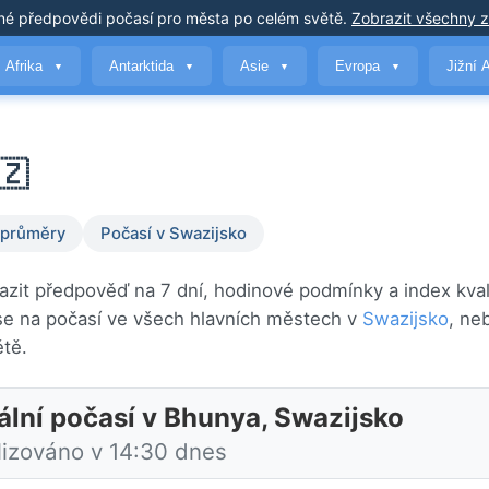
né předpovědi počasí
pro města po celém světě
.
Zobrazit všechny 
Afrika
Antarktida
Asie
Evropa
Jižní 
▼
▼
▼
▼
🇿
 průměry
Počasí v Swazijsko
azit předpověď na 7 dní, hodinové podmínky a index kval
e na počasí ve všech hlavních městech v
Swazijsko
, ne
tě.
ální počasí v Bhunya, Swazijsko
lizováno v 14:30 dnes