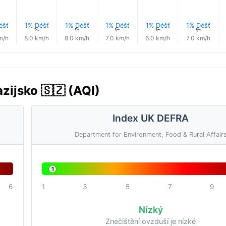
éšť
1% Déšť
1% Déšť
1% Déšť
1% Déšť
1% Déšť
↑
↑
↑
↑
↑
↑
m/h
8.0 km/h
8.0 km/h
7.0 km/h
6.0 km/h
7.0 km/h
zijsko 🇸🇿 (AQI)
Index UK DEFRA
Department for Environment, Food & Rural Affair
1
6
1
3
5
7
9
Nízký
Znečištění ovzduší je nízké