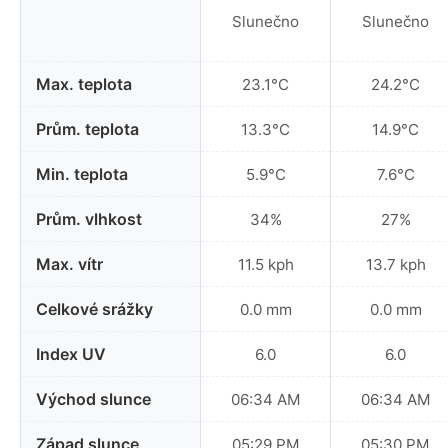
Slunečno
Slunečno
Max. teplota
23.1°C
24.2°C
Prům. teplota
13.3°C
14.9°C
Min. teplota
5.9°C
7.6°C
Prům. vlhkost
34%
27%
Max. vítr
11.5 kph
13.7 kph
Celkové srážky
0.0 mm
0.0 mm
Index UV
6.0
6.0
Východ slunce
06:34 AM
06:34 AM
Západ slunce
05:29 PM
05:30 PM