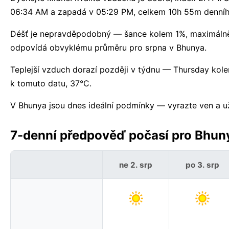
06:34 AM a zapadá v 05:29 PM, celkem 10h 55m denního
Déšť je nepravděpodobný — šance kolem 1%, maximálně
odpovídá obvyklému průměru pro srpna v Bhunya.
Teplejší vzduch dorazí později v týdnu — Thursday k
k tomuto datu, 37°C.
V Bhunya jsou dnes ideální podmínky — vyrazte ven a uži
7-denní předpověď počasí pro Bhuny
ne 2. srp
po 3. srp