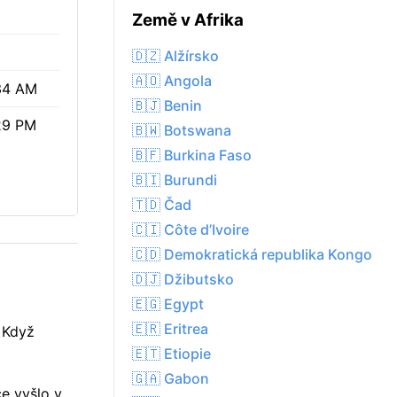
Země v Afrika
🇩🇿 Alžírsko
🇦🇴 Angola
34 AM
🇧🇯 Benin
29 PM
🇧🇼 Botswana
🇧🇫 Burkina Faso
🇧🇮 Burundi
🇹🇩 Čad
🇨🇮 Côte d’Ivoire
🇨🇩 Demokratická republika Kongo
🇩🇯 Džibutsko
🇪🇬 Egypt
🇪🇷 Eritrea
 Když
🇪🇹 Etiopie
🇬🇦 Gabon
ce vyšlo v