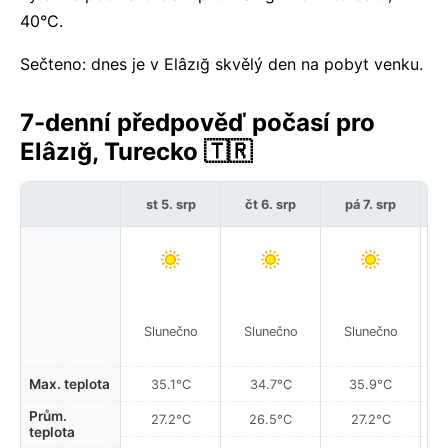
40°C.
Sečteno: dnes je v Elâzığ skvělý den na pobyt venku.
7-denní předpověď počasí pro
Elâzığ, Turecko 🇹🇷
st 5. srp
čt 6. srp
pá 7. srp
Slunečno
Slunečno
Slunečno
Max. teplota
35.1°C
34.7°C
35.9°C
Prům.
27.2°C
26.5°C
27.2°C
teplota