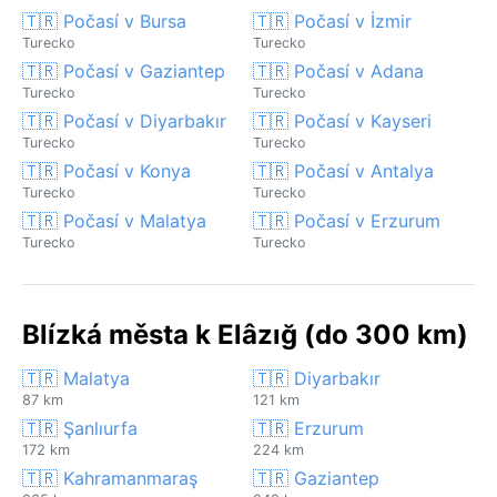
🇹🇷 Počasí v Bursa
🇹🇷 Počasí v İzmir
Turecko
Turecko
🇹🇷 Počasí v Gaziantep
🇹🇷 Počasí v Adana
Turecko
Turecko
🇹🇷 Počasí v Diyarbakır
🇹🇷 Počasí v Kayseri
Turecko
Turecko
🇹🇷 Počasí v Konya
🇹🇷 Počasí v Antalya
Turecko
Turecko
🇹🇷 Počasí v Malatya
🇹🇷 Počasí v Erzurum
Turecko
Turecko
Blízká města k Elâzığ (do 300 km)
🇹🇷 Malatya
🇹🇷 Diyarbakır
87 km
121 km
🇹🇷 Şanlıurfa
🇹🇷 Erzurum
172 km
224 km
🇹🇷 Kahramanmaraş
🇹🇷 Gaziantep