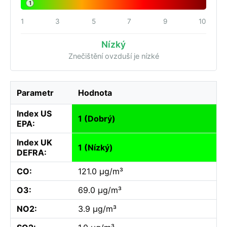
1
1
3
5
7
9
10
Nízký
Znečištění ovzduší je nízké
Parametr
Hodnota
Index US
1 (Dobrý)
EPA:
Index UK
1 (Nízký)
DEFRA:
CO:
121.0 µg/m³
O3:
69.0 µg/m³
NO2:
3.9 µg/m³