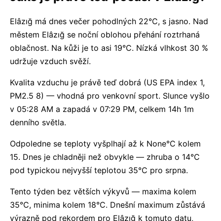
Elâzığ má dnes večer pohodlných 22°C, s jasno. Nad
městem Elâzığ se noční oblohou přehání roztrhaná
oblačnost. Na kůži je to asi 19°C. Nízká vlhkost 30 %
udržuje vzduch svěží.
Kvalita vzduchu je právě teď dobrá (US EPA index 1,
PM2.5 8) — vhodná pro venkovní sport. Slunce vyšlo
v 05:28 AM a zapadá v 07:29 PM, celkem 14h 1m
denního světla.
Odpoledne se teploty vyšplhají až k None°C kolem
15. Dnes je chladněji než obvykle — zhruba o 14°C
pod typickou nejvyšší teplotou 35°C pro srpna.
Tento týden bez větších výkyvů — maxima kolem
35°C, minima kolem 18°C. Dnešní maximum zůstává
výrazně pod rekordem pro Elâzığ k tomuto datu,