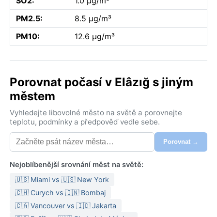
SO2:
1.0 µg/m³
PM2.5:
8.5 µg/m³
PM10:
12.6 µg/m³
Porovnat počasí v Elâzığ s jiným
městem
Vyhledejte libovolné město na světě a porovnejte
teplotu, podmínky a předpověď vedle sebe.
Porovnat →
Nejoblíbenější srovnání měst na světě:
🇺🇸 Miami vs 🇺🇸 New York
🇨🇭 Curych vs 🇮🇳 Bombaj
🇨🇦 Vancouver vs 🇮🇩 Jakarta