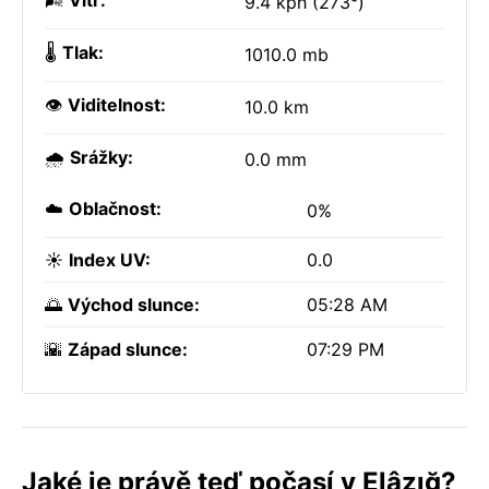
🌬️
Vítr:
9.4 kph (273°)
🌡️
Tlak:
1010.0 mb
👁️
Viditelnost:
10.0 km
🌧️
Srážky:
0.0 mm
☁️
Oblačnost:
0%
☀️
Index UV:
0.0
🌅
Východ slunce:
05:28 AM
🌇
Západ slunce:
07:29 PM
Jaké je právě teď počasí v Elâzığ?