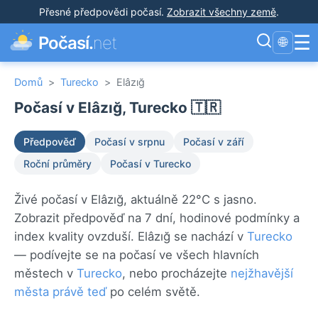
Přesné předpovědi počasí
.
Zobrazit všechny země
.
☰
Počasí.
net
🌐
Domů
>
Turecko
>
Elâzığ
Počasí v Elâzığ, Turecko 🇹🇷
Předpověď
Počasí v srpnu
Počasí v září
Roční průměry
Počasí v Turecko
Živé počasí v Elâzığ, aktuálně 22°C s jasno.
Zobrazit předpověď na 7 dní, hodinové podmínky a
index kvality ovzduší. Elâzığ se nachází v
Turecko
— podívejte se na počasí ve všech hlavních
městech v
Turecko
, nebo procházejte
nejžhavější
města právě teď
po celém světě.