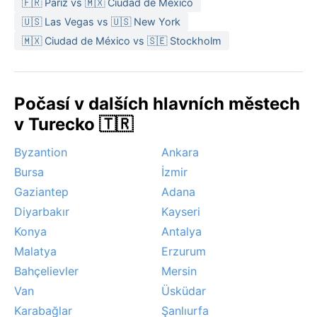
🇫🇷 Paříž vs 🇲🇽 Ciudad de México
🇺🇸 Las Vegas vs 🇺🇸 New York
🇲🇽 Ciudad de México vs 🇸🇪 Stockholm
Počasí v dalších hlavních městech
v Turecko 🇹🇷
Byzantion
Ankara
Bursa
İzmir
Gaziantep
Adana
Diyarbakır
Kayseri
Konya
Antalya
Malatya
Erzurum
Bahçelievler
Mersin
Van
Üsküdar
Karabağlar
Şanlıurfa