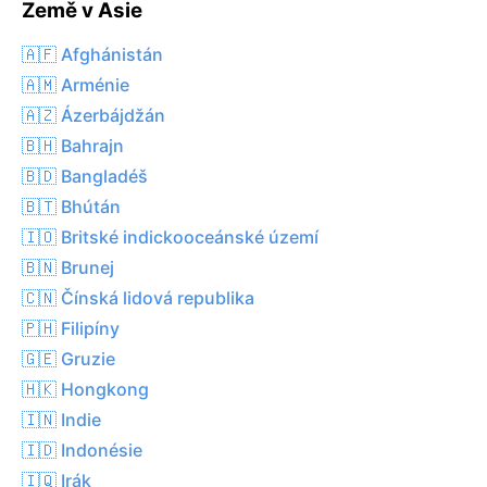
Země v Asie
🇦🇫 Afghánistán
🇦🇲 Arménie
🇦🇿 Ázerbájdžán
🇧🇭 Bahrajn
🇧🇩 Bangladéš
🇧🇹 Bhútán
🇮🇴 Britské indickooceánské území
🇧🇳 Brunej
🇨🇳 Čínská lidová republika
🇵🇭 Filipíny
🇬🇪 Gruzie
🇭🇰 Hongkong
🇮🇳 Indie
🇮🇩 Indonésie
🇮🇶 Irák