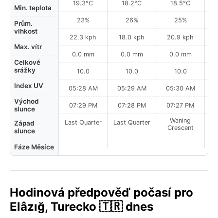
19.3°C
18.2°C
18.5°C
Min. teplota
23%
26%
25%
Prům.
vlhkost
22.3 kph
18.0 kph
20.9 kph
Max. vítr
0.0 mm
0.0 mm
0.0 mm
Celkové
srážky
10.0
10.0
10.0
Index UV
05:28 AM
05:29 AM
05:30 AM
0
Východ
07:29 PM
07:28 PM
07:27 PM
slunce
Waning
Last Quarter
Last Quarter
Západ
Crescent
slunce
Fáze Měsíce
Hodinová předpověď počasí pro
Elâzığ, Turecko 🇹🇷 dnes