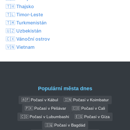
🇹🇭 Thajsko
🇹🇱 Timor-Leste
🇹🇲 Turkmenistán
🇺🇿 Uzbekistán
🇨🇽 Vánoční ostrov
🇻🇳 Vietnam
Populární města dnes
🇦🇫 Počasí v Kábul
🇮🇳 Počasí v Koimbatur
🇵🇰 Počasí v Péšávar
🇨🇴 Počasí v Cali
🇨🇩 Počasí v Lubumbashi
🇪🇬 Počasí v Gíza
🇮🇶 Počasí v Bagdád