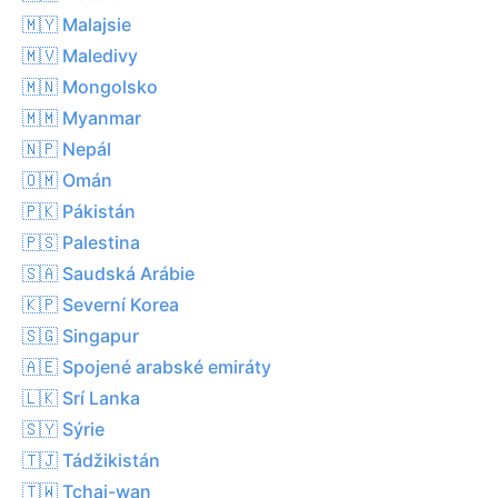
🇲🇾 Malajsie
🇲🇻 Maledivy
🇲🇳 Mongolsko
🇲🇲 Myanmar
🇳🇵 Nepál
🇴🇲 Omán
🇵🇰 Pákistán
🇵🇸 Palestina
🇸🇦 Saudská Arábie
🇰🇵 Severní Korea
🇸🇬 Singapur
🇦🇪 Spojené arabské emiráty
🇱🇰 Srí Lanka
🇸🇾 Sýrie
🇹🇯 Tádžikistán
🇹🇼 Tchaj-wan