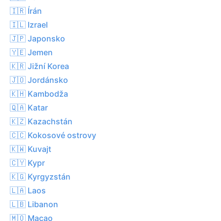
🇮🇷 Írán
🇮🇱 Izrael
🇯🇵 Japonsko
🇾🇪 Jemen
🇰🇷 Jižní Korea
🇯🇴 Jordánsko
🇰🇭 Kambodža
🇶🇦 Katar
🇰🇿 Kazachstán
🇨🇨 Kokosové ostrovy
🇰🇼 Kuvajt
🇨🇾 Kypr
🇰🇬 Kyrgyzstán
🇱🇦 Laos
🇱🇧 Libanon
🇲🇴 Macao