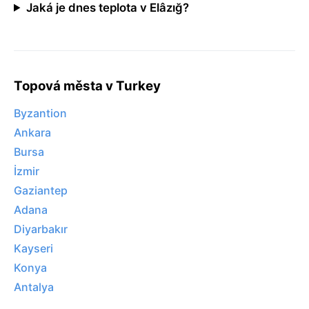
Jaká je dnes teplota v Elâzığ?
Topová města v Turkey
Byzantion
Ankara
Bursa
İzmir
Gaziantep
Adana
Diyarbakır
Kayseri
Konya
Antalya