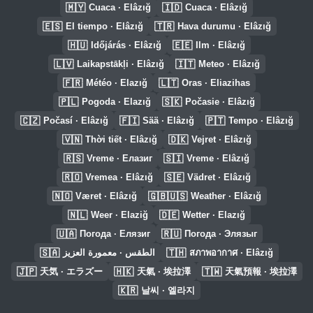
🇲🇾
🇮🇩
Cuaca · Elâzığ
Cuaca · Elâzığ
🇪🇸
🇹🇷
El tiempo · Elâzığ
Hava durumu · Elâzığ
🇭🇺
🇪🇪
Időjárás · Elâzığ
Ilm · Elâzığ
🇱🇻
🇮🇹
Laikapstākļi · Elâzığ
Meteo · Elâzığ
🇫🇷
🇱🇹
Météo · Elazığ
Oras · Eliazihas
🇵🇱
🇸🇰
Pogoda · Elazığ
Počasie · Elâzığ
🇨🇿
🇫🇮
🇵🇹
Počasí · Elâzığ
Sää · Elâzığ
Tempo · Elâzığ
🇻🇳
🇩🇰
Thời tiết · Elâzığ
Vejret · Elâzığ
🇷🇸
🇸🇮
Vreme · Елазиг
Vreme · Elâzığ
🇷🇴
🇸🇪
Vremea · Elâzığ
Vädret · Elâzığ
🇳🇴
🇬🇧🇺🇸
Været · Elâzığ
Weather · Elâzığ
🇳🇱
🇩🇪
Weer · Elaziğ
Wetter · Elazığ
🇺🇦
🇷🇺
Погода · Елязиг
Погода · Элязыг
🇸🇦
🇹🇭
الطقس · معمورة العزيز
สภาพอากาศ · Elâzığ
🇯🇵
🇭🇰
🇹🇼
天気 · エラズー
天氣 · 埃拉澤
天氣預報 · 埃拉澤
🇰🇷
날씨 · 엘라지