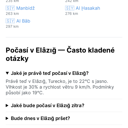
235 km
242 km
🇸🇾 Manbidž
🇸🇾 Al Ḩasakah
263 km
276 km
🇸🇾 Al Bāb
297 km
Počasí v Elâzığ — Často kladené
otázky
Jaké je právě teď počasí v Elâzığ?
Právě teď v Elâzığ, Turecko, je to 22°C s jasno.
Vlhkost je 30% a rychlost větru 9 km/h. Podmínky
působí jako 19°C.
Jaké bude počasí v Elâzığ zítra?
Bude dnes v Elâzığ pršet?