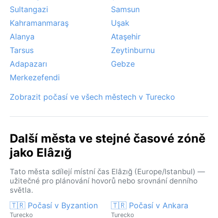
Sultangazi
Samsun
Kahramanmaraş
Uşak
Alanya
Ataşehir
Tarsus
Zeytinburnu
Adapazarı
Gebze
Merkezefendi
Zobrazit počasí ve všech městech v Turecko
Další města ve stejné časové zóně
jako Elâzığ
Tato města sdílejí místní čas Elâzığ (Europe/Istanbul) —
užitečné pro plánování hovorů nebo srovnání denního
světla.
🇹🇷 Počasí v Byzantion
🇹🇷 Počasí v Ankara
Turecko
Turecko