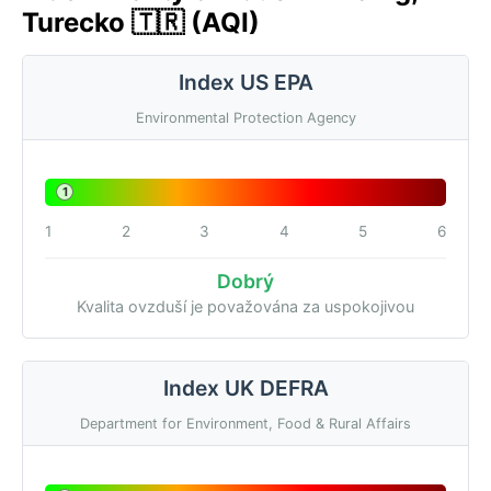
Turecko 🇹🇷 (AQI)
Index US EPA
Environmental Protection Agency
1
1
2
3
4
5
6
Dobrý
Kvalita ovzduší je považována za uspokojivou
Index UK DEFRA
Department for Environment, Food & Rural Affairs