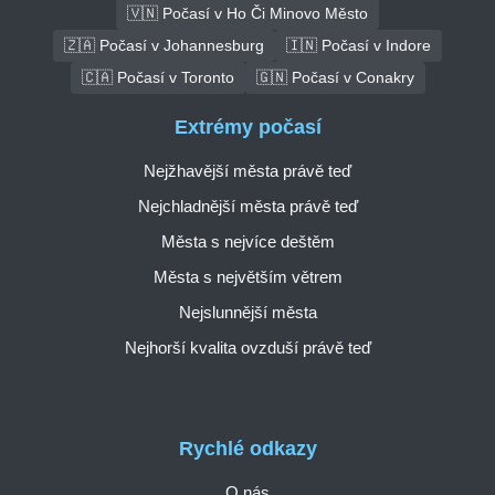
🇻🇳 Počasí v Ho Či Minovo Město
🇿🇦 Počasí v Johannesburg
🇮🇳 Počasí v Indore
🇨🇦 Počasí v Toronto
🇬🇳 Počasí v Conakry
Extrémy počasí
Nejžhavější města právě teď
Nejchladnější města právě teď
Města s nejvíce deštěm
Města s největším větrem
Nejslunnější města
Nejhorší kvalita ovzduší právě teď
Rychlé odkazy
O nás