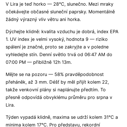
V Lira je teď horko — 28°C, slunečno. Mezi mraky
očekávejte občasné sluneční paprsky. Momentálně
žádný výrazný vliv větru ani horka.
Dýchejte klidně: kvalita vzduchu je dobrá, index EPA
1. UV index je velmi vysoký, hodnota 9 — riziko
spálení je značné, proto se zakryjte a v poledne
vyhledejte stín. Denní světlo trvá od 06:47 AM do
07:00 PM — přibližně 12h 13m.
Mějte se na pozoru — 58% pravděpodobnost
přeháněk, až 3 mm. Déšť by měl přijít kolem 22,
takže venkovní plány si naplánujte předtím. To
přesně odpovídá obvyklému průměru pro srpna v
Lira.
Týden vypadá klidně, maxima se udrží kolem 31°C a
minima kolem 17°C. Pro představu, rekordní