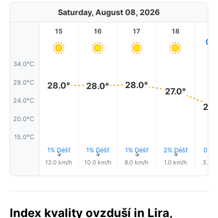
Saturday, August 08, 2026
15
16
17
18
1
34.0°C
29.0°C
28.0°
28.0°
28.0°
27.0°
24.0°C
23.
20.0°C
15.0°C
1% Déšť
1% Déšť
1% Déšť
2% Déšť
0.0
↑
↑
↑
↑
12.0 km/h
10.0 km/h
8.0 km/h
1.0 km/h
3.0 k
Index kvality ovzduší in Lira,