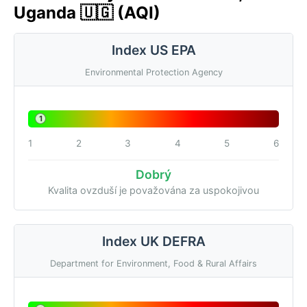
Uganda 🇺🇬 (AQI)
Index US EPA
Environmental Protection Agency
1
1
2
3
4
5
6
Dobrý
Kvalita ovzduší je považována za uspokojivou
Index UK DEFRA
Department for Environment, Food & Rural Affairs