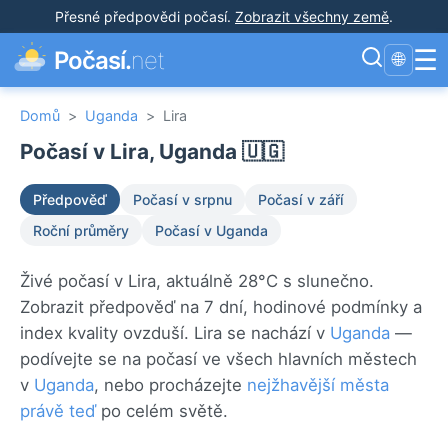
Přesné předpovědi počasí
.
Zobrazit všechny země
.
☰
Počasí.
net
🌐
Domů
>
Uganda
>
Lira
Počasí v Lira, Uganda 🇺🇬
Předpověď
Počasí v srpnu
Počasí v září
Roční průměry
Počasí v Uganda
Živé počasí v Lira, aktuálně 28°C s slunečno.
Zobrazit předpověď na 7 dní, hodinové podmínky a
index kvality ovzduší. Lira se nachází v
Uganda
—
podívejte se na počasí ve všech hlavních městech
v
Uganda
, nebo procházejte
nejžhavější města
právě teď
po celém světě.