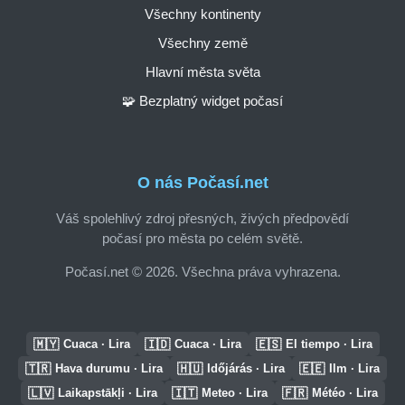
Všechny kontinenty
Všechny země
Hlavní města světa
🧩 Bezplatný widget počasí
O nás Počasí.net
Váš spolehlivý zdroj přesných, živých předpovědí
počasí pro města po celém světě.
Počasí.net © 2026. Všechna práva vyhrazena.
🇲🇾
🇮🇩
🇪🇸
Cuaca · Lira
Cuaca · Lira
El tiempo · Lira
🇹🇷
🇭🇺
🇪🇪
Hava durumu · Lira
Időjárás · Lira
Ilm · Lira
🇱🇻
🇮🇹
🇫🇷
Laikapstākļi · Lira
Meteo · Lira
Météo · Lira