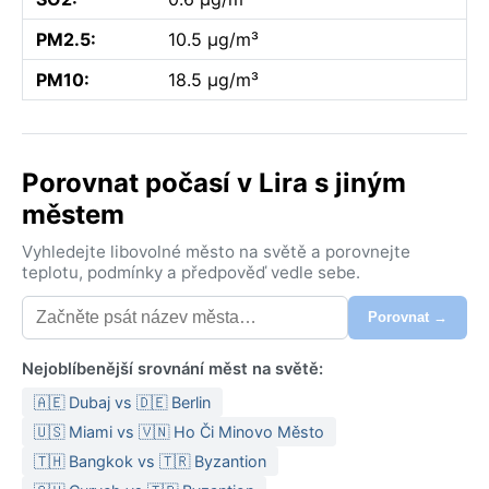
PM2.5:
10.5 µg/m³
PM10:
18.5 µg/m³
Porovnat počasí v Lira s jiným
městem
Vyhledejte libovolné město na světě a porovnejte
teplotu, podmínky a předpověď vedle sebe.
Porovnat →
Nejoblíbenější srovnání měst na světě:
🇦🇪 Dubaj vs 🇩🇪 Berlin
🇺🇸 Miami vs 🇻🇳 Ho Či Minovo Město
🇹🇭 Bangkok vs 🇹🇷 Byzantion