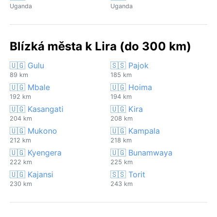
Uganda
Uganda
Blízká města k Lira (do 300 km)
🇺🇬 Gulu
🇸🇸 Pajok
89 km
185 km
🇺🇬 Mbale
🇺🇬 Hoima
192 km
194 km
🇺🇬 Kasangati
🇺🇬 Kira
204 km
208 km
🇺🇬 Mukono
🇺🇬 Kampala
212 km
218 km
🇺🇬 Kyengera
🇺🇬 Bunamwaya
222 km
225 km
🇺🇬 Kajansi
🇸🇸 Torit
230 km
243 km