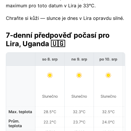
maximum pro toto datum v Lira je 33°C.
Chraňte si kůži — slunce je dnes v Lira opravdu silné.
7-denní předpověď počasí pro
Lira, Uganda 🇺🇬
so 8. srp
ne 9. srp
po 10. srp
Slunečno
Slunečno
Slunečno
Max. teplota
28.5°C
32.3°C
32.5°C
Prům.
22.2°C
23.7°C
24.0°C
teplota