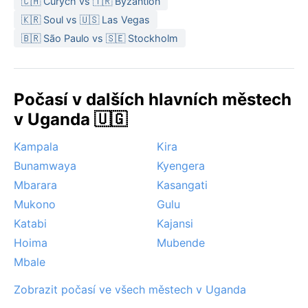
🇨🇭 Curych vs 🇹🇷 Byzantion
🇰🇷 Soul vs 🇺🇸 Las Vegas
🇧🇷 São Paulo vs 🇸🇪 Stockholm
Počasí v dalších hlavních městech
v Uganda 🇺🇬
Kampala
Kira
Bunamwaya
Kyengera
Mbarara
Kasangati
Mukono
Gulu
Katabi
Kajansi
Hoima
Mubende
Mbale
Zobrazit počasí ve všech městech v Uganda