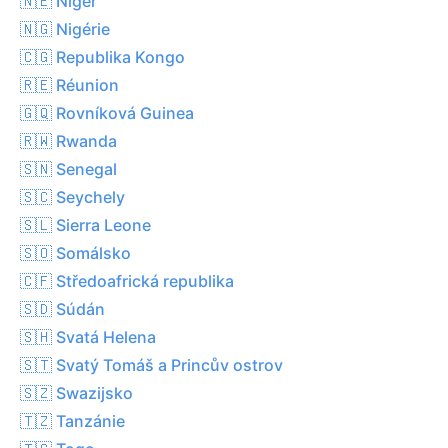
🇳🇪 Niger
🇳🇬 Nigérie
🇨🇬 Republika Kongo
🇷🇪 Réunion
🇬🇶 Rovníková Guinea
🇷🇼 Rwanda
🇸🇳 Senegal
🇸🇨 Seychely
🇸🇱 Sierra Leone
🇸🇴 Somálsko
🇨🇫 Středoafrická republika
🇸🇩 Súdán
🇸🇭 Svatá Helena
🇸🇹 Svatý Tomáš a Princův ostrov
🇸🇿 Swazijsko
🇹🇿 Tanzánie