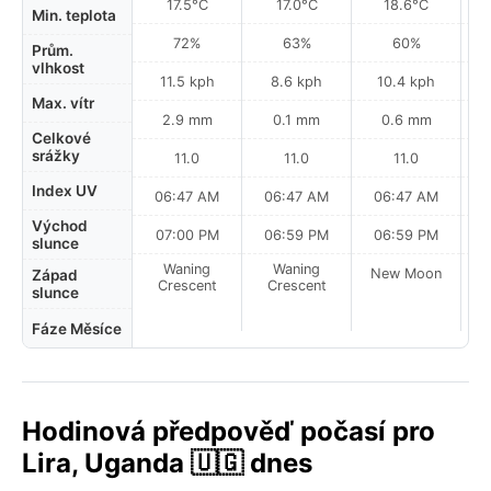
17.5°C
17.0°C
18.6°C
Min. teplota
72%
63%
60%
Prům.
vlhkost
11.5 kph
8.6 kph
10.4 kph
Max. vítr
2.9 mm
0.1 mm
0.6 mm
Celkové
srážky
11.0
11.0
11.0
Index UV
06:47 AM
06:47 AM
06:47 AM
Východ
07:00 PM
06:59 PM
06:59 PM
slunce
Waning
Waning
New Moon
N
Západ
Crescent
Crescent
slunce
Fáze Měsíce
Hodinová předpověď počasí pro
Lira, Uganda 🇺🇬 dnes