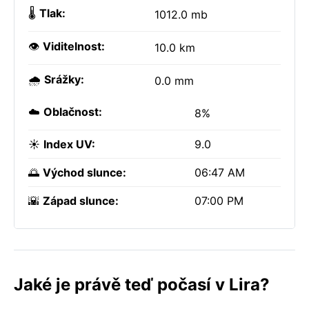
🌡️
Tlak:
1012.0 mb
👁️
Viditelnost:
10.0 km
🌧️
Srážky:
0.0 mm
☁️
Oblačnost:
8%
☀️
Index UV:
9.0
🌅
Východ slunce:
06:47 AM
🌇
Západ slunce:
07:00 PM
Jaké je právě teď počasí v Lira?