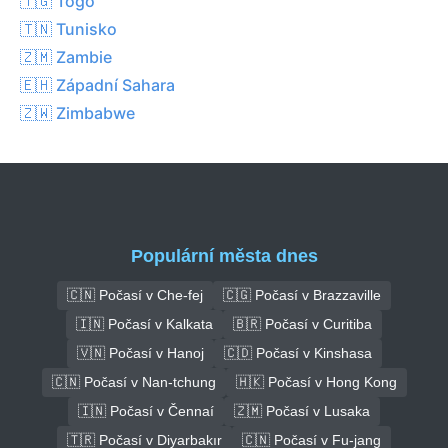
🇹🇬 Togo
🇹🇳 Tunisko
🇿🇲 Zambie
🇪🇭 Západní Sahara
🇿🇼 Zimbabwe
Populární města dnes
🇨🇳 Počasí v Che-fej
🇨🇬 Počasí v Brazzaville
🇮🇳 Počasí v Kalkata
🇧🇷 Počasí v Curitiba
🇻🇳 Počasí v Hanoj
🇨🇩 Počasí v Kinshasa
🇨🇳 Počasí v Nan-tchung
🇭🇰 Počasí v Hong Kong
🇮🇳 Počasí v Čennaí
🇿🇲 Počasí v Lusaka
🇹🇷 Počasí v Diyarbakır
🇨🇳 Počasí v Fu-jang