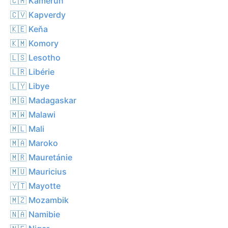
🇨🇲 Kamerun
🇨🇻 Kapverdy
🇰🇪 Keňa
🇰🇲 Komory
🇱🇸 Lesotho
🇱🇷 Libérie
🇱🇾 Libye
🇲🇬 Madagaskar
🇲🇼 Malawi
🇲🇱 Mali
🇲🇦 Maroko
🇲🇷 Mauretánie
🇲🇺 Mauricius
🇾🇹 Mayotte
🇲🇿 Mozambik
🇳🇦 Namibie