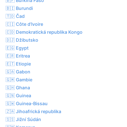
🇧🇫 Burkina Faso
🇧🇮 Burundi
🇹🇩 Čad
🇨🇮 Côte d’Ivoire
🇨🇩 Demokratická republika Kongo
🇩🇯 Džibutsko
🇪🇬 Egypt
🇪🇷 Eritrea
🇪🇹 Etiopie
🇬🇦 Gabon
🇬🇲 Gambie
🇬🇭 Ghana
🇬🇳 Guinea
🇬🇼 Guinea-Bissau
🇿🇦 Jihoafrická republika
🇸🇸 Jižní Súdán