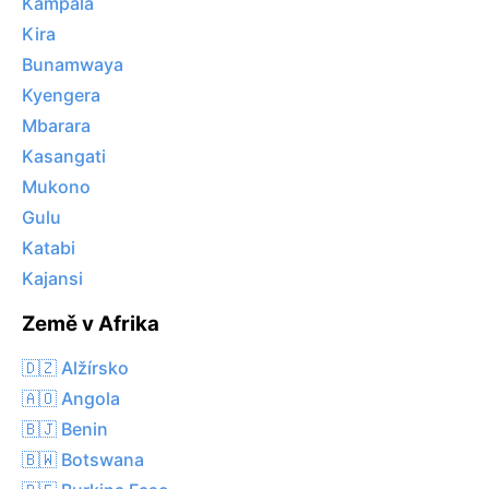
Kampala
Kira
Bunamwaya
Kyengera
Mbarara
Kasangati
Mukono
Gulu
Katabi
Kajansi
Země v Afrika
🇩🇿 Alžírsko
🇦🇴 Angola
🇧🇯 Benin
🇧🇼 Botswana