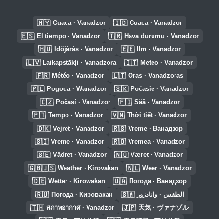
🇲🇾
🇮🇩
Cuaca · Vanadzor
Cuaca · Vanadzor
🇪🇸
🇹🇷
El tiempo · Vanadzor
Hava durumu · Vanadzor
🇭🇺
🇪🇪
Időjárás · Vanadzor
Ilm · Vanadzor
🇱🇻
🇮🇹
Laikapstākļi · Vanadzora
Meteo · Vanadzor
🇫🇷
🇱🇹
Météo · Vanadzor
Oras · Vanadzoras
🇵🇱
🇸🇰
Pogoda · Wanadzor
Počasie · Vanadzor
🇨🇿
🇫🇮
Počasí · Vanadzor
Sää · Vanadzor
🇵🇹
🇻🇳
Tempo · Vanadzor
Thời tiết · Vanadzor
🇩🇰
🇷🇸
Vejret · Vanadzor
Vreme · Ванадзор
🇸🇮
🇷🇴
Vreme · Vanadzor
Vremea · Vanadzor
🇸🇪
🇳🇴
Vädret · Vanadzor
Været · Vanadzor
🇬🇧🇺🇸
🇳🇱
Weather · Kirovakan
Weer · Vanadzor
🇩🇪
🇺🇦
Wetter · Kirowakan
Погода · Ванадзор
🇷🇺
🇸🇦
Погода · Кировакан
الطقس · وانادزور
🇹🇭
🇯🇵
สภาพอากาศ · Vanadzor
天気 · ヴァナゾル