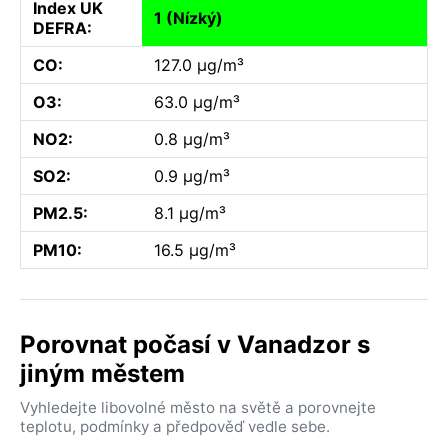
Index UK
1 (Nízký)
DEFRA:
CO:
127.0 µg/m³
O3:
63.0 µg/m³
NO2:
0.8 µg/m³
SO2:
0.9 µg/m³
PM2.5:
8.1 µg/m³
PM10:
16.5 µg/m³
Porovnat počasí v Vanadzor s
jiným městem
Vyhledejte libovolné město na světě a porovnejte
teplotu, podmínky a předpověď vedle sebe.