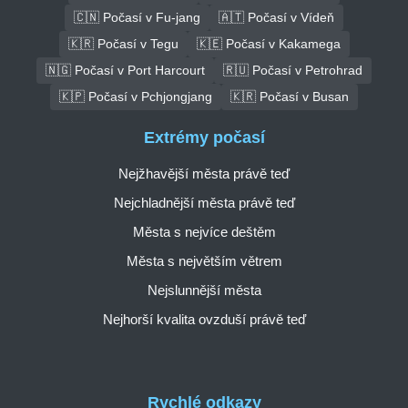
🇨🇳 Počasí v Fu-jang
🇦🇹 Počasí v Vídeň
🇰🇷 Počasí v Tegu
🇰🇪 Počasí v Kakamega
🇳🇬 Počasí v Port Harcourt
🇷🇺 Počasí v Petrohrad
🇰🇵 Počasí v Pchjongjang
🇰🇷 Počasí v Busan
Extrémy počasí
Nejžhavější města právě teď
Nejchladnější města právě teď
Města s nejvíce deštěm
Města s největším větrem
Nejslunnější města
Nejhorší kvalita ovzduší právě teď
Rychlé odkazy