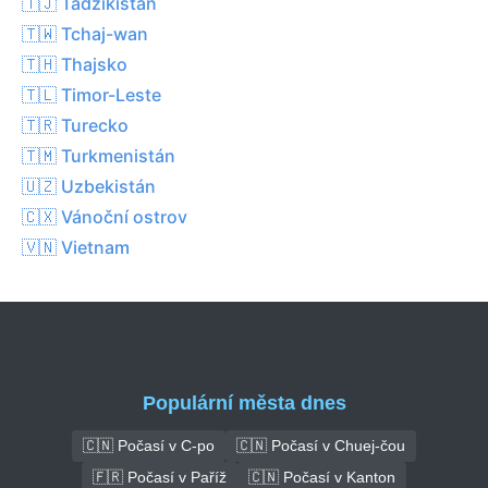
🇹🇯 Tádžikistán
🇹🇼 Tchaj-wan
🇹🇭 Thajsko
🇹🇱 Timor-Leste
🇹🇷 Turecko
🇹🇲 Turkmenistán
🇺🇿 Uzbekistán
🇨🇽 Vánoční ostrov
🇻🇳 Vietnam
Populární města dnes
🇨🇳 Počasí v C-po
🇨🇳 Počasí v Chuej-čou
🇫🇷 Počasí v Paříž
🇨🇳 Počasí v Kanton