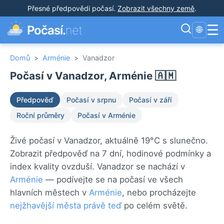
Přesné předpovědi počasí
.
Zobrazit všechny země
.
☰
Počasí.
net
🌐
Domů
>
Arménie
>
Vanadzor
Počasí v Vanadzor, Arménie 🇦🇲
Předpověď
Počasí v srpnu
Počasí v září
Roční průměry
Počasí v Arménie
Živé počasí v Vanadzor, aktuálně 19°C s slunečno.
Zobrazit předpověď na 7 dní, hodinové podmínky a
index kvality ovzduší. Vanadzor se nachází v
Arménie
— podívejte se na počasí ve všech
hlavních městech v
Arménie
, nebo procházejte
nejžhavější města právě teď
po celém světě.