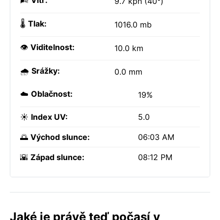
🌬️
Vítr:
9.7 kph (40°)
🌡️
Tlak:
1016.0 mb
👁️
Viditelnost:
10.0 km
🌧️
Srážky:
0.0 mm
☁️
Oblačnost:
19%
☀️
Index UV:
5.0
🌅
Východ slunce:
06:03 AM
🌇
Západ slunce:
08:12 PM
Jaké je právě teď počasí v