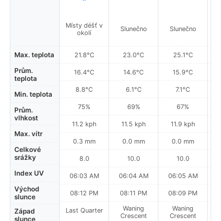
Místy déšť v
Mí
Slunečno
Slunečno
okolí
Max. teplota
21.8°C
23.0°C
25.1°C
Prům.
16.4°C
14.6°C
15.9°C
teplota
8.8°C
6.1°C
7.1°C
Min. teplota
75%
69%
67%
Prům.
vlhkost
11.2 kph
11.5 kph
11.9 kph
Max. vítr
0.3 mm
0.0 mm
0.0 mm
Celkové
srážky
8.0
10.0
10.0
Index UV
06:03 AM
06:04 AM
06:05 AM
0
Východ
08:12 PM
08:11 PM
08:09 PM
slunce
Waning
Waning
Last Quarter
Západ
Crescent
Crescent
slunce