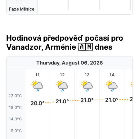
Fáze Měsíce
Hodinová předpověď počasí pro
Vanadzor, Arménie 🇦🇲 dnes
Thursday, August 06, 2026
11
12
13
14
1
23.0°C
22.
21.0°
21.0°
21.0°
20.0°
18.0°C
14.0°C
9.0°C