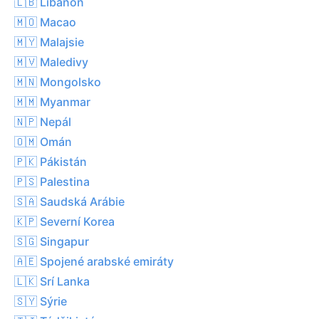
🇱🇧 Libanon
🇲🇴 Macao
🇲🇾 Malajsie
🇲🇻 Maledivy
🇲🇳 Mongolsko
🇲🇲 Myanmar
🇳🇵 Nepál
🇴🇲 Omán
🇵🇰 Pákistán
🇵🇸 Palestina
🇸🇦 Saudská Arábie
🇰🇵 Severní Korea
🇸🇬 Singapur
🇦🇪 Spojené arabské emiráty
🇱🇰 Srí Lanka
🇸🇾 Sýrie