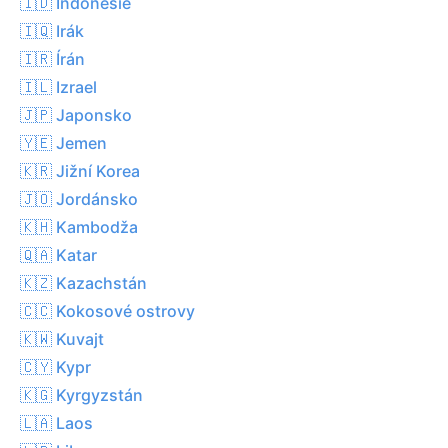
🇮🇩 Indonésie
🇮🇶 Irák
🇮🇷 Írán
🇮🇱 Izrael
🇯🇵 Japonsko
🇾🇪 Jemen
🇰🇷 Jižní Korea
🇯🇴 Jordánsko
🇰🇭 Kambodža
🇶🇦 Katar
🇰🇿 Kazachstán
🇨🇨 Kokosové ostrovy
🇰🇼 Kuvajt
🇨🇾 Kypr
🇰🇬 Kyrgyzstán
🇱🇦 Laos