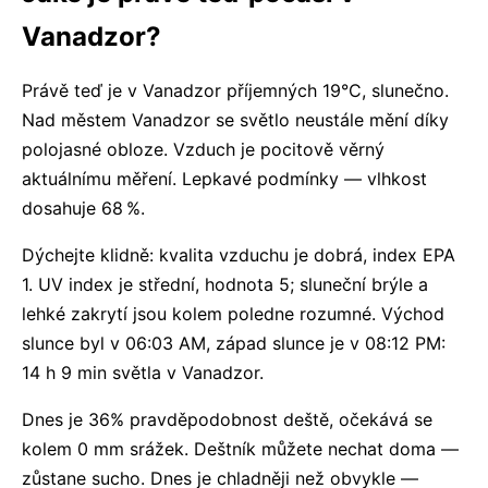
Vanadzor?
Právě teď je v Vanadzor příjemných 19°C, slunečno.
Nad městem Vanadzor se světlo neustále mění díky
polojasné obloze. Vzduch je pocitově věrný
aktuálnímu měření. Lepkavé podmínky — vlhkost
dosahuje 68 %.
Dýchejte klidně: kvalita vzduchu je dobrá, index EPA
1. UV index je střední, hodnota 5; sluneční brýle a
lehké zakrytí jsou kolem poledne rozumné. Východ
slunce byl v 06:03 AM, západ slunce je v 08:12 PM:
14 h 9 min světla v Vanadzor.
Dnes je 36% pravděpodobnost deště, očekává se
kolem 0 mm srážek. Deštník můžete nechat doma —
zůstane sucho. Dnes je chladněji než obvykle —