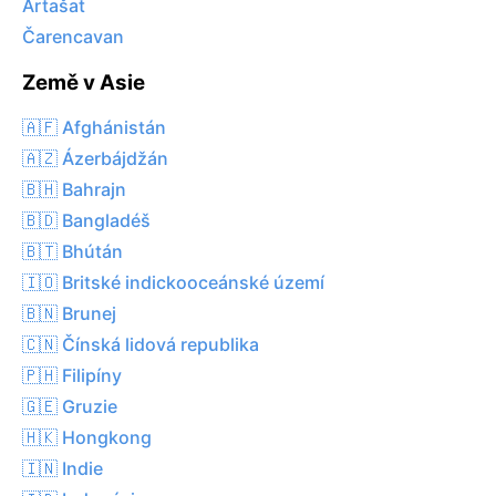
Artašat
Čarencavan
Země v Asie
🇦🇫 Afghánistán
🇦🇿 Ázerbájdžán
🇧🇭 Bahrajn
🇧🇩 Bangladéš
🇧🇹 Bhútán
🇮🇴 Britské indickooceánské území
🇧🇳 Brunej
🇨🇳 Čínská lidová republika
🇵🇭 Filipíny
🇬🇪 Gruzie
🇭🇰 Hongkong
🇮🇳 Indie