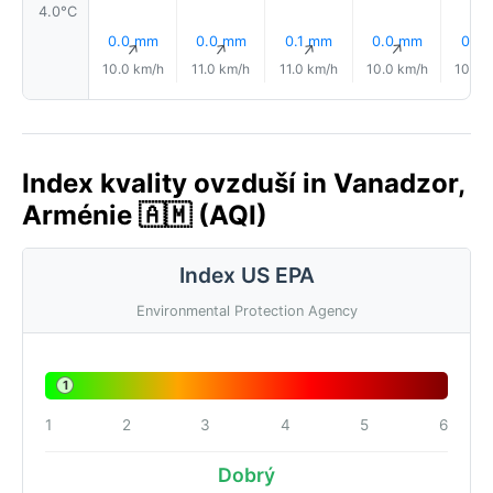
4.0°C
0.0 mm
0.0 mm
0.1 mm
0.0 mm
0.1 
↑
↑
↑
↑
10.0 km/h
11.0 km/h
11.0 km/h
10.0 km/h
10.0 
Index kvality ovzduší in Vanadzor,
Arménie 🇦🇲 (AQI)
Index US EPA
Environmental Protection Agency
1
1
2
3
4
5
6
Dobrý