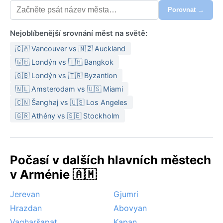
Porovnat →
Nejoblíbenější srovnání měst na světě:
🇨🇦 Vancouver vs 🇳🇿 Auckland
🇬🇧 Londýn vs 🇹🇭 Bangkok
🇬🇧 Londýn vs 🇹🇷 Byzantion
🇳🇱 Amsterodam vs 🇺🇸 Miami
🇨🇳 Šanghaj vs 🇺🇸 Los Angeles
🇬🇷 Athény vs 🇸🇪 Stockholm
Počasí v dalších hlavních městech
v Arménie 🇦🇲
Jerevan
Gjumri
Hrazdan
Abovyan
Vagharšapat
Kapan