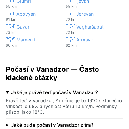
🇦🇲 Gjumri
🇦🇲 Ijevan
55 km
55 km
🇦🇲 Abovyan
🇦🇲 Jerevan
61 km
70 km
🇦🇲 Gavar
🇦🇲 Vagharšapat
73 km
73 km
🇬🇪 Marneuli
🇦🇲 Armavir
80 km
82 km
Počasí v Vanadzor — Často
kladené otázky
Jaké je právě teď počasí v Vanadzor?
Právě teď v Vanadzor, Arménie, je to 19°C s slunečno.
Vlhkost je 68% a rychlost větru 10 km/h. Podmínky
působí jako 18°C.
Jaké bude počasí v Vanadzor zítra?