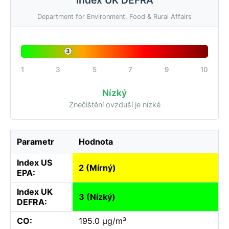
Department for Environment, Food & Rural Affairs
3
1
3
5
7
9
10
Nízký
Znečištění ovzduší je nízké
Parametr
Hodnota
Index US
2 (Mírný)
EPA:
Index UK
3 (Nízký)
DEFRA:
CO:
195.0 µg/m³