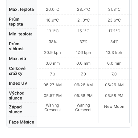
Max. teplota
26.0°C
28.7°C
31.8°C
Prům.
18.9°C
21.0°C
23.6°C
teplota
13.1°C
15.1°C
17.2°C
Min. teplota
38%
37%
34%
Prům.
vlhkost
20.9 kph
17.6 kph
13.3 kph
Max. vítr
0.0 mm
0.0 mm
0.0 mm
Celkové
srážky
7.0
7.0
7.0
Index UV
06:27 AM
06:26 AM
06:26 AM
0
Východ
05:57 PM
05:58 PM
05:58 PM
slunce
Waning
Waning
New Moon
N
Západ
Crescent
Crescent
slunce
Fáze Měsíce