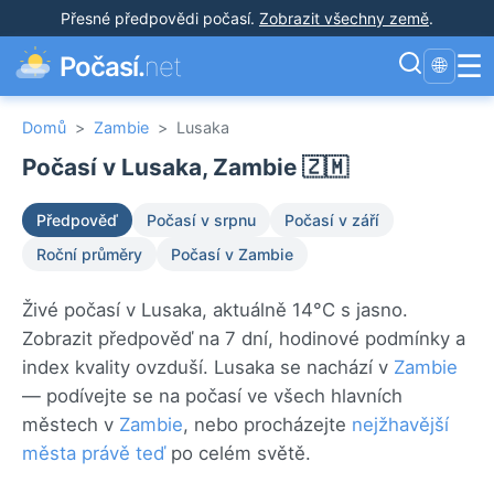
Přesné předpovědi počasí
.
Zobrazit všechny země
.
☰
Počasí.
net
🌐
Domů
>
Zambie
>
Lusaka
Počasí v Lusaka, Zambie 🇿🇲
Předpověď
Počasí v srpnu
Počasí v září
Roční průměry
Počasí v Zambie
Živé počasí v Lusaka, aktuálně 14°C s jasno.
Zobrazit předpověď na 7 dní, hodinové podmínky a
index kvality ovzduší. Lusaka se nachází v
Zambie
— podívejte se na počasí ve všech hlavních
městech v
Zambie
, nebo procházejte
nejžhavější
města právě teď
po celém světě.