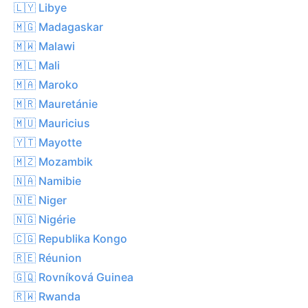
🇱🇾 Libye
🇲🇬 Madagaskar
🇲🇼 Malawi
🇲🇱 Mali
🇲🇦 Maroko
🇲🇷 Mauretánie
🇲🇺 Mauricius
🇾🇹 Mayotte
🇲🇿 Mozambik
🇳🇦 Namibie
🇳🇪 Niger
🇳🇬 Nigérie
🇨🇬 Republika Kongo
🇷🇪 Réunion
🇬🇶 Rovníková Guinea
🇷🇼 Rwanda