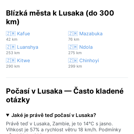
Blízká města k Lusaka (do 300
km)
🇿🇲 Kafue
🇿🇲 Mazabuka
42 km
76 km
🇿🇲 Luanshya
🇿🇲 Ndola
253 km
275 km
🇿🇲 Kitwe
🇿🇼 Chinhoyi
290 km
299 km
Počasí v Lusaka — Často kladené
otázky
Jaké je právě teď počasí v Lusaka?
Právě teď v Lusaka, Zambie, je to 14°C s jasno.
Vlhkost je 57% a rychlost větru 18 km/h. Podmínky