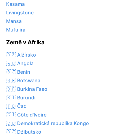
Kasama
Livingstone
Mansa
Mufulira
Země v Afrika
🇩🇿 Alžírsko
🇦🇴 Angola
🇧🇯 Benin
🇧🇼 Botswana
🇧🇫 Burkina Faso
🇧🇮 Burundi
🇹🇩 Čad
🇨🇮 Côte d’Ivoire
🇨🇩 Demokratická republika Kongo
🇩🇯 Džibutsko