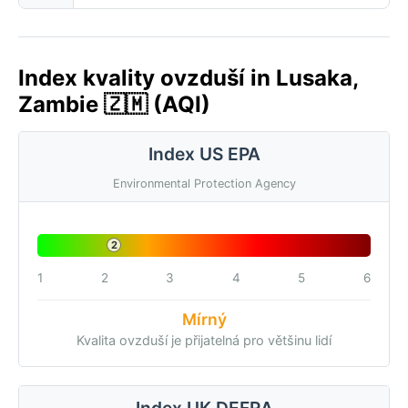
Index kvality ovzduší in Lusaka,
Zambie 🇿🇲 (AQI)
Index US EPA
Environmental Protection Agency
2
1
2
3
4
5
6
Mírný
Kvalita ovzduší je přijatelná pro většinu lidí
Index UK DEFRA