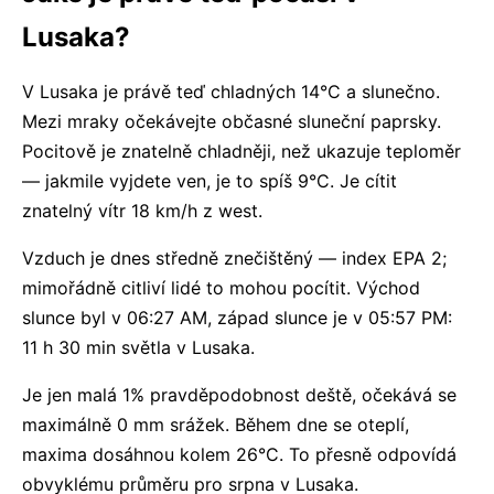
Lusaka?
V Lusaka je právě teď chladných 14°C a slunečno.
Mezi mraky očekávejte občasné sluneční paprsky.
Pocitově je znatelně chladněji, než ukazuje teploměr
— jakmile vyjdete ven, je to spíš 9°C. Je cítit
znatelný vítr 18 km/h z west.
Vzduch je dnes středně znečištěný — index EPA 2;
mimořádně citliví lidé to mohou pocítit. Východ
slunce byl v 06:27 AM, západ slunce je v 05:57 PM:
11 h 30 min světla v Lusaka.
Je jen malá 1% pravděpodobnost deště, očekává se
maximálně 0 mm srážek. Během dne se oteplí,
maxima dosáhnou kolem 26°C. To přesně odpovídá
obvyklému průměru pro srpna v Lusaka.