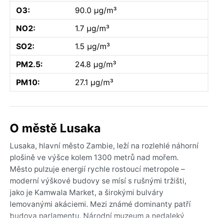
O3:
90.0 µg/m³
NO2:
1.7 µg/m³
SO2:
1.5 µg/m³
PM2.5:
24.8 µg/m³
PM10:
27.1 µg/m³
O městě Lusaka
Lusaka, hlavní město Zambie, leží na rozlehlé náhorní
plošině ve výšce kolem 1300 metrů nad mořem.
Město pulzuje energií rychle rostoucí metropole –
moderní výškové budovy se mísí s rušnými tržišti,
jako je Kamwala Market, a širokými bulváry
lemovanými akáciemi. Mezi známé dominanty patří
budova parlamentu, Národní muzeum a nedaleký