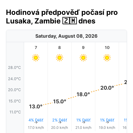
Hodinová předpověď počasí pro
Lusaka, Zambie 🇿🇲 dnes
Saturday, August 08, 2026
7
8
9
10
11
28.0°C
24.0°C
22.
20.0°
20.0°C
18.0°
15.0°
15.0°C
13.0°
11.0°C
4% Déšť
2% Déšť
1% Déšť
1% Déšť
1% D
↑
↑
↑
↑
17.0 km/h
20.0 km/h
21.0 km/h
19.0 km/h
16.0 