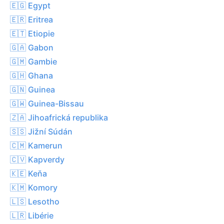
🇪🇬 Egypt
🇪🇷 Eritrea
🇪🇹 Etiopie
🇬🇦 Gabon
🇬🇲 Gambie
🇬🇭 Ghana
🇬🇳 Guinea
🇬🇼 Guinea-Bissau
🇿🇦 Jihoafrická republika
🇸🇸 Jižní Súdán
🇨🇲 Kamerun
🇨🇻 Kapverdy
🇰🇪 Keňa
🇰🇲 Komory
🇱🇸 Lesotho
🇱🇷 Libérie