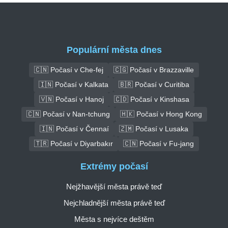
Populární města dnes
🇨🇳 Počasí v Che-fej
🇨🇬 Počasí v Brazzaville
🇮🇳 Počasí v Kalkata
🇧🇷 Počasí v Curitiba
🇻🇳 Počasí v Hanoj
🇨🇩 Počasí v Kinshasa
🇨🇳 Počasí v Nan-tchung
🇭🇰 Počasí v Hong Kong
🇮🇳 Počasí v Čennaí
🇿🇲 Počasí v Lusaka
🇹🇷 Počasí v Diyarbakır
🇨🇳 Počasí v Fu-jang
Extrémy počasí
Nejžhavější města právě teď
Nejchladnější města právě teď
Města s nejvíce deštěm