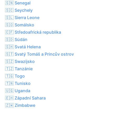
🇸🇳 Senegal
🇸🇨 Seychely
🇸🇱 Sierra Leone
🇸🇴 Somálsko
🇨🇫 Středoafrická republika
🇸🇩 Súdán
🇸🇭 Svatá Helena
🇸🇹 Svatý Tomáš a Princův ostrov
🇸🇿 Swazijsko
🇹🇿 Tanzánie
🇹🇬 Togo
🇹🇳 Tunisko
🇺🇬 Uganda
🇪🇭 Západní Sahara
🇿🇼 Zimbabwe