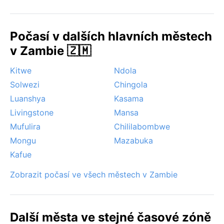
parcích. Významné meteorologické jevy zahrnují
prudké bouřky s krupobitím v přechodných obdobích,
Počasí v dalších hlavních městech
zatímco v zimě převládá jasná obloha a občasný
suchý vítr. Hurikány ani monzuny se zde nevyskytují.
v Zambie 🇿🇲
Kitwe
Ndola
Solwezi
Chingola
Luanshya
Kasama
Livingstone
Mansa
Mufulira
Chililabombwe
Mongu
Mazabuka
Kafue
Zobrazit počasí ve všech městech v Zambie
Další města ve stejné časové zóně