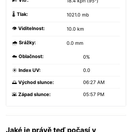
🌬️
Vítr:
18.4 kph (95°)
🌡️
Tlak:
1021.0 mb
👁️
Viditelnost:
10.0 km
🌧️
Srážky:
0.0 mm
☁️
Oblačnost:
0%
☀️
Index UV:
0.0
🌅
Východ slunce:
06:27 AM
🌇
Západ slunce:
05:57 PM
Jaké je právě teď počasí v