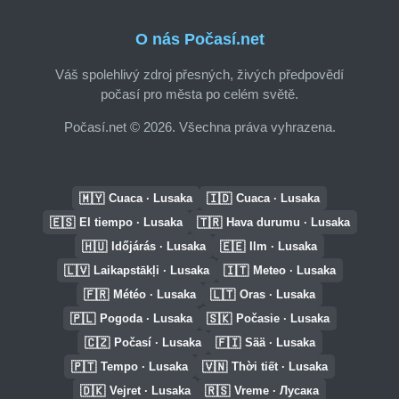
O nás Počasí.net
Váš spolehlivý zdroj přesných, živých předpovědí
počasí pro města po celém světě.
Počasí.net © 2026. Všechna práva vyhrazena.
🇲🇾
🇮🇩
Cuaca · Lusaka
Cuaca · Lusaka
🇪🇸
🇹🇷
El tiempo · Lusaka
Hava durumu · Lusaka
🇭🇺
🇪🇪
Időjárás · Lusaka
Ilm · Lusaka
🇱🇻
🇮🇹
Laikapstākļi · Lusaka
Meteo · Lusaka
🇫🇷
🇱🇹
Météo · Lusaka
Oras · Lusaka
🇵🇱
🇸🇰
Pogoda · Lusaka
Počasie · Lusaka
🇨🇿
🇫🇮
Počasí · Lusaka
Sää · Lusaka
🇵🇹
🇻🇳
Tempo · Lusaka
Thời tiết · Lusaka
🇩🇰
🇷🇸
Vejret · Lusaka
Vreme · Лусака