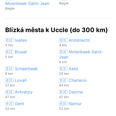
Molenbeek-Saint-Jean
Belgie
Belgie
Blízká města k Uccle (do 300 km)
🇧🇪 Ixelles
🇧🇪 Anderlecht
4 km
4 km
🇧🇪 Brusel
🇧🇪 Molenbeek-Saint-
Jean
5 km
6 km
🇧🇪 Schaerbeek
🇧🇪 Aalst
8 km
26 km
🇧🇪 Lovaň
🇧🇪 Charleroi
27 km
44 km
🇧🇪 Antverpy
🇧🇪 Deurne
47 km
47 km
🇧🇪 Gent
🇧🇪 Namur
52 km
53 km