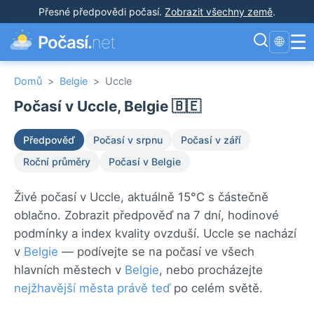
Přesné předpovědi počasí
.
Zobrazit všechny země
.
☰
Počasí.
net
🌐
Domů
>
Belgie
>
Uccle
Počasí v Uccle, Belgie 🇧🇪
Předpověď
Počasí v srpnu
Počasí v září
Roční průměry
Počasí v Belgie
Živé počasí v Uccle, aktuálně 15°C s částečně
oblačno. Zobrazit předpověď na 7 dní, hodinové
podmínky a index kvality ovzduší. Uccle se nachází
v
Belgie
— podívejte se na počasí ve všech
hlavních městech v
Belgie
, nebo procházejte
nejžhavější města právě teď
po celém světě.