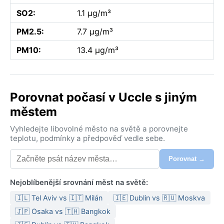
SO2:
1.1 µg/m³
PM2.5:
7.7 µg/m³
PM10:
13.4 µg/m³
Porovnat počasí v Uccle s jiným
městem
Vyhledejte libovolné město na světě a porovnejte
teplotu, podmínky a předpověď vedle sebe.
Porovnat →
Nejoblíbenější srovnání měst na světě:
🇮🇱 Tel Aviv vs 🇮🇹 Milán
🇮🇪 Dublin vs 🇷🇺 Moskva
🇯🇵 Osaka vs 🇹🇭 Bangkok