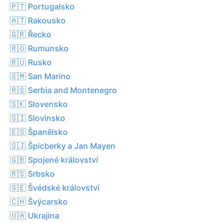
🇵🇹 Portugalsko
🇦🇹 Rakousko
🇬🇷 Řecko
🇷🇴 Rumunsko
🇷🇺 Rusko
🇸🇲 San Marino
🇷🇸 Serbia and Montenegro
🇸🇰 Slovensko
🇸🇮 Slovinsko
🇪🇸 Španělsko
🇸🇯 Špicberky a Jan Mayen
🇬🇧 Spojené království
🇷🇸 Srbsko
🇸🇪 Švédské království
🇨🇭 Švýcarsko
🇺🇦 Ukrajina