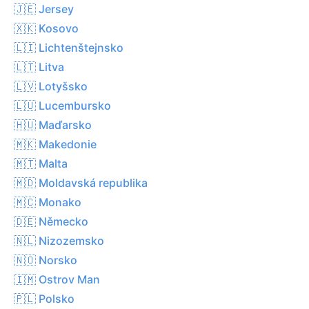
🇯🇪 Jersey
🇽🇰 Kosovo
🇱🇮 Lichtenštejnsko
🇱🇹 Litva
🇱🇻 Lotyšsko
🇱🇺 Lucembursko
🇭🇺 Maďarsko
🇲🇰 Makedonie
🇲🇹 Malta
🇲🇩 Moldavská republika
🇲🇨 Monako
🇩🇪 Německo
🇳🇱 Nizozemsko
🇳🇴 Norsko
🇮🇲 Ostrov Man
🇵🇱 Polsko