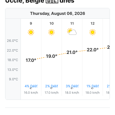
Uccle, Belgie 🇧🇪 dnes
Thursday, August 06, 2026
9
10
11
12
1
26.0°C
23.
22.0°
22.0°C
21.0°
19.0°
17.0°
18.0°C
13.0°C
9.0°C
4% Déšť
2% Déšť
3% Déšť
1% Déšť
2% D
↑
↑
↑
↑
16.0 km/h
17.0 km/h
18.0 km/h
18.0 km/h
18.0 