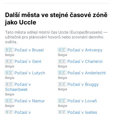
Další města ve stejné časové zóně
jako Uccle
Tato města sdílejí místní čas Uccle (Europe/Brussels) —
užitečné pro plánování hovorů nebo srovnání denního
světla.
🇧🇪 Počasí v Brusel
🇧🇪 Počasí v Antverpy
Belgie
Belgie
🇧🇪 Počasí v Gent
🇧🇪 Počasí v Charleroi
Belgie
Belgie
🇧🇪 Počasí v Lutych
🇧🇪 Počasí v Anderlecht
Belgie
Belgie
🇧🇪 Počasí v
🇧🇪 Počasí v Bruggy
Schaerbeek
Belgie
Belgie
🇧🇪 Počasí v Namur
🇧🇪 Počasí v Lovaň
Belgie
Belgie
🇧🇪 Počasí v
🇧🇪 Počasí v Ixelles