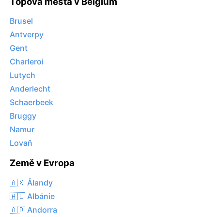
Topová města v Belgium
Brusel
Antverpy
Gent
Charleroi
Lutych
Anderlecht
Schaerbeek
Bruggy
Namur
Lovaň
Země v Evropa
🇦🇽 Ålandy
🇦🇱 Albánie
🇦🇩 Andorra