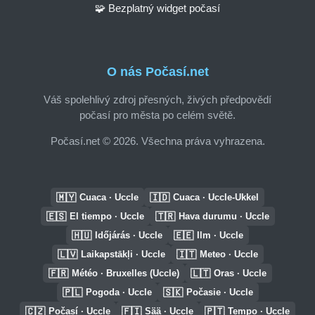
🧩 Bezplatný widget počasí
O nás Počasí.net
Váš spolehlivý zdroj přesných, živých předpovědí
počasí pro města po celém světě.
Počasí.net © 2026. Všechna práva vyhrazena.
🇲🇾
🇮🇩
Cuaca · Uccle
Cuaca · Uccle-Ukkel
🇪🇸
🇹🇷
El tiempo · Uccle
Hava durumu · Uccle
🇭🇺
🇪🇪
Időjárás · Uccle
Ilm · Uccle
🇱🇻
🇮🇹
Laikapstākļi · Uccle
Meteo · Uccle
🇫🇷
🇱🇹
Météo · Bruxelles (Uccle)
Oras · Uccle
🇵🇱
🇸🇰
Pogoda · Uccle
Počasie · Uccle
🇨🇿
🇫🇮
🇵🇹
Počasí · Uccle
Sää · Uccle
Tempo · Uccle