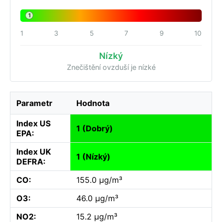
1
1
3
5
7
9
10
Nízký
Znečištění ovzduší je nízké
Parametr
Hodnota
Index US
1 (Dobrý)
EPA:
Index UK
1 (Nízký)
DEFRA:
CO:
155.0 µg/m³
O3:
46.0 µg/m³
NO2:
15.2 µg/m³