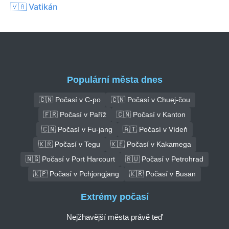
🇻🇦 Vatikán
Populární města dnes
🇨🇳 Počasí v C-po
🇨🇳 Počasí v Chuej-čou
🇫🇷 Počasí v Paříž
🇨🇳 Počasí v Kanton
🇨🇳 Počasí v Fu-jang
🇦🇹 Počasí v Vídeň
🇰🇷 Počasí v Tegu
🇰🇪 Počasí v Kakamega
🇳🇬 Počasí v Port Harcourt
🇷🇺 Počasí v Petrohrad
🇰🇵 Počasí v Pchjongjang
🇰🇷 Počasí v Busan
Extrémy počasí
Nejžhavější města právě teď