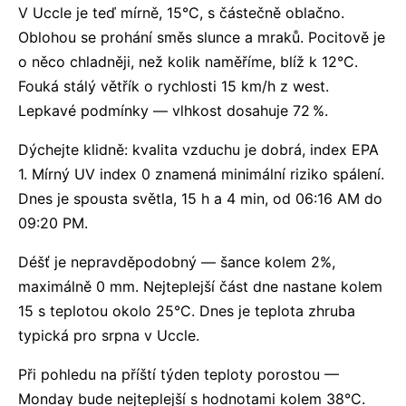
V Uccle je teď mírně, 15°C, s částečně oblačno.
Oblohou se prohání směs slunce a mraků. Pocitově je
o něco chladněji, než kolik naměříme, blíž k 12°C.
Fouká stálý větřík o rychlosti 15 km/h z west.
Lepkavé podmínky — vlhkost dosahuje 72 %.
Dýchejte klidně: kvalita vzduchu je dobrá, index EPA
1. Mírný UV index 0 znamená minimální riziko spálení.
Dnes je spousta světla, 15 h a 4 min, od 06:16 AM do
09:20 PM.
Déšť je nepravděpodobný — šance kolem 2%,
maximálně 0 mm. Nejteplejší část dne nastane kolem
15 s teplotou okolo 25°C. Dnes je teplota zhruba
typická pro srpna v Uccle.
Při pohledu na příští týden teploty porostou —
Monday bude nejteplejší s hodnotami kolem 38°C.