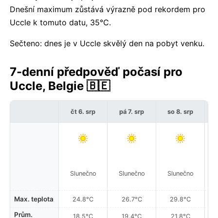
Dnešní maximum zůstává výrazně pod rekordem pro
Uccle k tomuto datu, 35°C.
Sečteno: dnes je v Uccle skvělý den na pobyt venku.
7-denní předpověď počasí pro
Uccle, Belgie 🇧🇪
čt 6. srp
pá 7. srp
so 8. srp
Slunečno
Slunečno
Slunečno
Max. teplota
24.8°C
26.7°C
29.8°C
Prům.
18.5°C
19.4°C
21.8°C