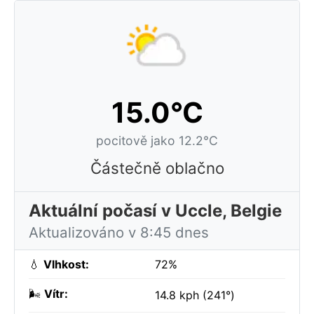
15.0°C
pocitově jako 12.2°C
Částečně oblačno
Aktuální počasí v Uccle, Belgie
Aktualizováno v 8:45 dnes
💧
Vlhkost:
72%
🌬️
Vítr:
14.8 kph (241°)