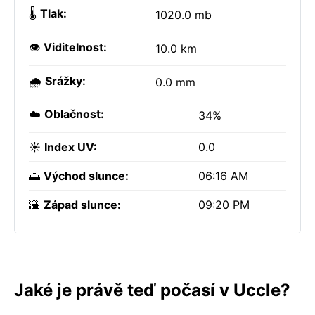
🌡️
Tlak:
1020.0 mb
👁️
Viditelnost:
10.0 km
🌧️
Srážky:
0.0 mm
☁️
Oblačnost:
34%
☀️
Index UV:
0.0
🌅
Východ slunce:
06:16 AM
🌇
Západ slunce:
09:20 PM
Jaké je právě teď počasí v Uccle?