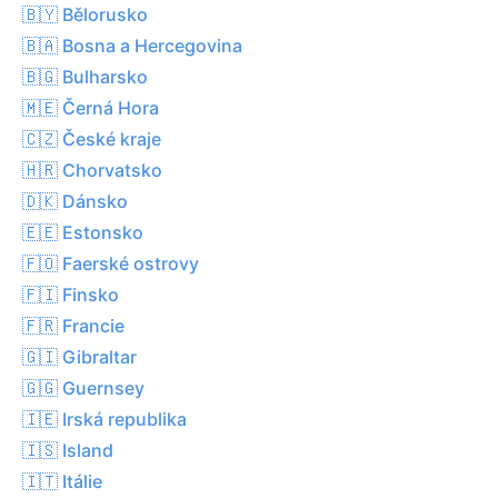
🇧🇾 Bělorusko
🇧🇦 Bosna a Hercegovina
🇧🇬 Bulharsko
🇲🇪 Černá Hora
🇨🇿 České kraje
🇭🇷 Chorvatsko
🇩🇰 Dánsko
🇪🇪 Estonsko
🇫🇴 Faerské ostrovy
🇫🇮 Finsko
🇫🇷 Francie
🇬🇮 Gibraltar
🇬🇬 Guernsey
🇮🇪 Irská republika
🇮🇸 Island
🇮🇹 Itálie