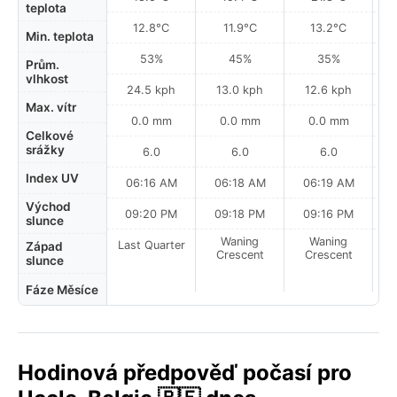
teplota
12.8°C
11.9°C
13.2°C
Min. teplota
53%
45%
35%
Prům.
vlhkost
24.5 kph
13.0 kph
12.6 kph
Max. vítr
0.0 mm
0.0 mm
0.0 mm
Celkové
srážky
6.0
6.0
6.0
Index UV
06:16 AM
06:18 AM
06:19 AM
Východ
09:20 PM
09:18 PM
09:16 PM
slunce
Waning
Waning
Last Quarter
Západ
Crescent
Crescent
slunce
Fáze Měsíce
Hodinová předpověď počasí pro