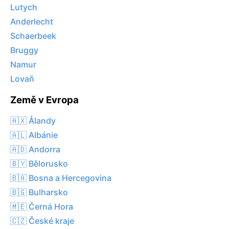
Lutych
Anderlecht
Schaerbeek
Bruggy
Namur
Lovaň
Země v Evropa
🇦🇽 Ålandy
🇦🇱 Albánie
🇦🇩 Andorra
🇧🇾 Bělorusko
🇧🇦 Bosna a Hercegovina
🇧🇬 Bulharsko
🇲🇪 Černá Hora
🇨🇿 České kraje