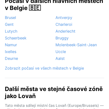
Počasí v dalších hlavních městech
náhlé přeháňky a proměnlivou oblohu, která se
dokáže otočit během pár hodin.
v Belgie 🇧🇪
Brusel
Antverpy
Gent
Charleroi
Lutych
Anderlecht
Schaerbeek
Bruggy
Namur
Molenbeek-Saint-Jean
Ixelles
Uccle
Deurne
Aalst
Zobrazit počasí ve všech městech v Belgie
Další města ve stejné časové zóně
jako Lovaň
Tato města sdílejí místní čas Lovaň (Europe/Brussels) —