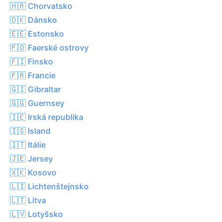
🇭🇷 Chorvatsko
🇩🇰 Dánsko
🇪🇪 Estonsko
🇫🇴 Faerské ostrovy
🇫🇮 Finsko
🇫🇷 Francie
🇬🇮 Gibraltar
🇬🇬 Guernsey
🇮🇪 Irská republika
🇮🇸 Island
🇮🇹 Itálie
🇯🇪 Jersey
🇽🇰 Kosovo
🇱🇮 Lichtenštejnsko
🇱🇹 Litva
🇱🇻 Lotyšsko