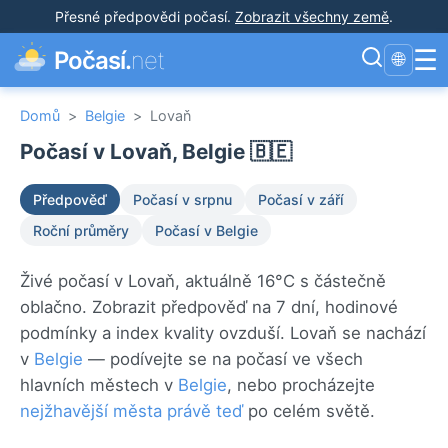
Přesné předpovědi počasí
.
Zobrazit všechny země
.
☰
Počasí.
net
🌐
Domů
>
Belgie
>
Lovaň
Počasí v Lovaň, Belgie 🇧🇪
Předpověď
Počasí v srpnu
Počasí v září
Roční průměry
Počasí v Belgie
Živé počasí v Lovaň, aktuálně 16°C s částečně
oblačno. Zobrazit předpověď na 7 dní, hodinové
podmínky a index kvality ovzduší. Lovaň se nachází
v
Belgie
— podívejte se na počasí ve všech
hlavních městech v
Belgie
, nebo procházejte
nejžhavější města právě teď
po celém světě.