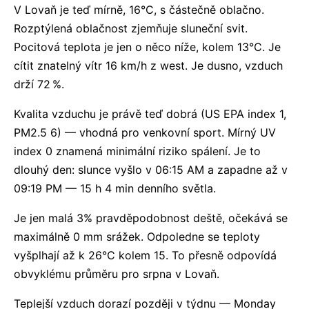
V Lovaň je teď mírně, 16°C, s částečně oblačno.
Rozptýlená oblačnost zjemňuje sluneční svit.
Pocitová teplota je jen o něco níže, kolem 13°C. Je
cítit znatelný vítr 16 km/h z west. Je dusno, vzduch
drží 72 %.
Kvalita vzduchu je právě teď dobrá (US EPA index 1,
PM2.5 6) — vhodná pro venkovní sport. Mírný UV
index 0 znamená minimální riziko spálení. Je to
dlouhý den: slunce vyšlo v 06:15 AM a zapadne až v
09:19 PM — 15 h 4 min denního světla.
Je jen malá 3% pravděpodobnost deště, očekává se
maximálně 0 mm srážek. Odpoledne se teploty
vyšplhají až k 26°C kolem 15. To přesně odpovídá
obvyklému průměru pro srpna v Lovaň.
Teplejší vzduch dorazí později v týdnu — Monday