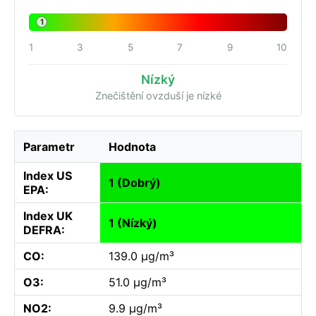
1
1
3
5
7
9
10
Nízký
Znečištění ovzduší je nízké
Parametr
Hodnota
Index US
1 (Dobrý)
EPA:
Index UK
1 (Nízký)
DEFRA:
CO:
139.0 µg/m³
O3:
51.0 µg/m³
NO2:
9.9 µg/m³