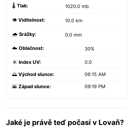
🌡️
Tlak:
1020.0 mb
👁️
Viditelnost:
10.0 km
🌧️
Srážky:
0.0 mm
☁️
Oblačnost:
30%
☀️
Index UV:
0.0
🌅
Východ slunce:
06:15 AM
🌇
Západ slunce:
09:19 PM
Jaké je právě teď počasí v Lovaň?