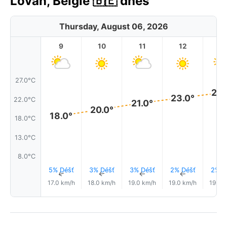
Lovaň, Belgie 🇧🇪 dnes
Thursday, August 06, 2026
9
10
11
12
1
27.0°C
24.
23.0°
22.0°C
21.0°
20.0°
18.0°
18.0°C
13.0°C
8.0°C
5% Déšť
3% Déšť
3% Déšť
2% Déšť
2% D
↑
↑
↑
↑
17.0 km/h
18.0 km/h
19.0 km/h
19.0 km/h
19.0 