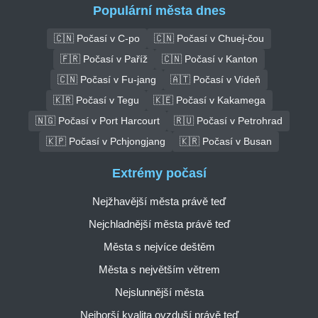
Populární města dnes
🇨🇳 Počasí v C-po
🇨🇳 Počasí v Chuej-čou
🇫🇷 Počasí v Paříž
🇨🇳 Počasí v Kanton
🇨🇳 Počasí v Fu-jang
🇦🇹 Počasí v Vídeň
🇰🇷 Počasí v Tegu
🇰🇪 Počasí v Kakamega
🇳🇬 Počasí v Port Harcourt
🇷🇺 Počasí v Petrohrad
🇰🇵 Počasí v Pchjongjang
🇰🇷 Počasí v Busan
Extrémy počasí
Nejžhavější města právě teď
Nejchladnější města právě teď
Města s nejvíce deštěm
Města s největším větrem
Nejslunnější města
Nejhorší kvalita ovzduší právě teď