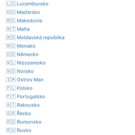
🇱🇺 Lucembursko
🇭🇺 Maďarsko
🇲🇰 Makedonie
🇲🇹 Malta
🇲🇩 Moldavská republika
🇲🇨 Monako
🇩🇪 Německo
🇳🇱 Nizozemsko
🇳🇴 Norsko
🇮🇲 Ostrov Man
🇵🇱 Polsko
🇵🇹 Portugalsko
🇦🇹 Rakousko
🇬🇷 Řecko
🇷🇴 Rumunsko
🇷🇺 Rusko