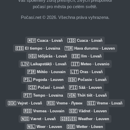
Váš spolehlivý zdroj přesných, živých předpovědí
počasí pro města po celém světě.
Počasí.net © 2026. Všechna práva vyhrazena.
🇲🇾
🇮🇩
Cuaca · Lovaň
Cuaca · Lovaň
🇪🇸
🇹🇷
El tiempo · Lovaina
Hava durumu · Leuven
🇭🇺
🇪🇪
Időjárás · Lovaň
Ilm · Lovaň
🇱🇻
🇮🇹
Laikapstākļi · Lovaň
Meteo · Lovanio
🇫🇷
🇱🇹
Météo · Louvain
Oras · Lovaň
🇵🇱
🇸🇰
Pogoda · Leuven
Počasie · Lovaň
🇨🇿
🇫🇮
Počasí · Lovaň
Sää · Leuven
🇵🇹
🇻🇳
Tempo · Lovaina
Thời tiết · Lovaň
🇩🇰
🇷🇸
🇸🇮
Vejret · Lovaň
Vreme · Лувен
Vreme · Lovaň
🇷🇴
🇸🇪
Vremea · Louvain
Vädret · Leuven
🇳🇴
🇬🇧🇺🇸
Været · Lovaň
Weather · Leuven
🇳🇱
🇩🇪
Weer · Leuven
Wetter · Löwen