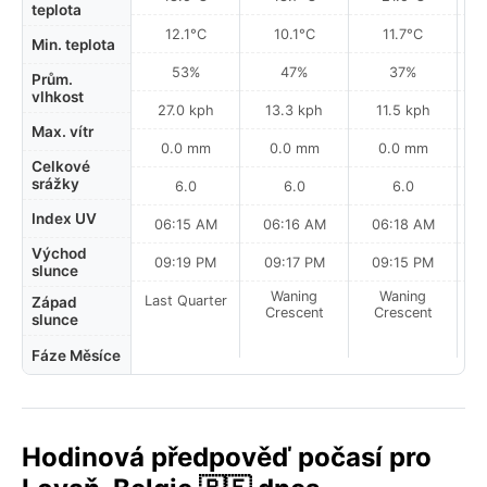
teplota
12.1°C
10.1°C
11.7°C
Min. teplota
53%
47%
37%
Prům.
vlhkost
27.0 kph
13.3 kph
11.5 kph
Max. vítr
0.0 mm
0.0 mm
0.0 mm
Celkové
srážky
6.0
6.0
6.0
Index UV
06:15 AM
06:16 AM
06:18 AM
Východ
09:19 PM
09:17 PM
09:15 PM
slunce
Waning
Waning
Last Quarter
Západ
Crescent
Crescent
slunce
Fáze Měsíce
Hodinová předpověď počasí pro