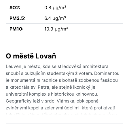
SO2:
0.8 µg/m³
PM2.5:
6.4 µg/m³
PM10:
10.9 µg/m³
O městě Lovaň
Leuven je město, kde se středověká architektura
snoubí s pulzujícím studentským životem. Dominantou
je monumentální radnice s bohatě zdobenou fasádou
a katedrála sv. Petra, ale stejně ikonický je i
univerzitní komplex s historickou knihovnou.
Geograficky leží v srdci Vlámska, obklopené
zvlněnými kopci a zelenými údolími, která protkávají
řeky Dijle a Voer. Vůně chmele z místních pivovarů se
mísí s energií kaváren na náměstí Oude Markt,
známém jako nejdelší barový pult v Evropě.