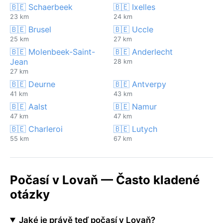
🇧🇪 Schaerbeek
🇧🇪 Ixelles
23 km
24 km
🇧🇪 Brusel
🇧🇪 Uccle
25 km
27 km
🇧🇪 Molenbeek-Saint-
🇧🇪 Anderlecht
Jean
28 km
27 km
🇧🇪 Deurne
🇧🇪 Antverpy
41 km
43 km
🇧🇪 Aalst
🇧🇪 Namur
47 km
47 km
🇧🇪 Charleroi
🇧🇪 Lutych
55 km
67 km
Počasí v Lovaň — Často kladené
otázky
Jaké je právě teď počasí v Lovaň?