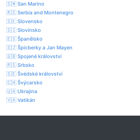
🇸🇲 San Marino
🇷🇸 Serbia and Montenegro
🇸🇰 Slovensko
🇸🇮 Slovinsko
🇪🇸 Španělsko
🇸🇯 Špicberky a Jan Mayen
🇬🇧 Spojené království
🇷🇸 Srbsko
🇸🇪 Švédské království
🇨🇭 Švýcarsko
🇺🇦 Ukrajina
🇻🇦 Vatikán