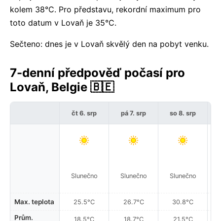
kolem 38°C. Pro představu, rekordní maximum pro
toto datum v Lovaň je 35°C.
Sečteno: dnes je v Lovaň skvělý den na pobyt venku.
7-denní předpověď počasí pro
Lovaň, Belgie 🇧🇪
čt 6. srp
pá 7. srp
so 8. srp
Slunečno
Slunečno
Slunečno
Max. teplota
25.5°C
26.7°C
30.8°C
Prům.
18.5°C
18.7°C
21.5°C