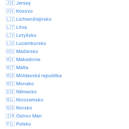
🇯🇪 Jersey
🇽🇰 Kosovo
🇱🇮 Lichtenštejnsko
🇱🇹 Litva
🇱🇻 Lotyšsko
🇱🇺 Lucembursko
🇭🇺 Maďarsko
🇲🇰 Makedonie
🇲🇹 Malta
🇲🇩 Moldavská republika
🇲🇨 Monako
🇩🇪 Německo
🇳🇱 Nizozemsko
🇳🇴 Norsko
🇮🇲 Ostrov Man
🇵🇱 Polsko