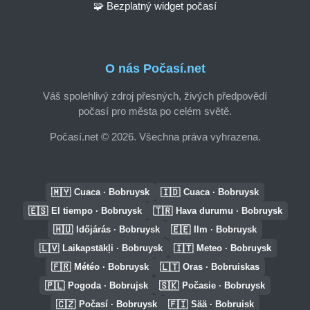
🧩 Bezplatný widget počasí
O nás Počasí.net
Váš spolehlivý zdroj přesných, živých předpovědí
počasí pro města po celém světě.
Počasí.net © 2026. Všechna práva vyhrazena.
🇲🇾
🇮🇩
Cuaca · Bobruysk
Cuaca · Bobruysk
🇪🇸
🇹🇷
El tiempo · Bobruysk
Hava durumu · Bobruysk
🇭🇺
🇪🇪
Időjárás · Bobruysk
Ilm · Bobruysk
🇱🇻
🇮🇹
Laikapstākļi · Bobruysk
Meteo · Bobruysk
🇫🇷
🇱🇹
Météo · Bobruysk
Oras · Bobruiskas
🇵🇱
🇸🇰
Pogoda · Bobrujsk
Počasie · Bobruysk
🇨🇿
🇫🇮
Počasí · Bobruysk
Sää · Bobruisk