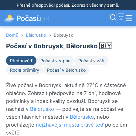
Přesné předpovědi počasí
.
Zobrazit všechny země
.
☰
Počasí.
net
🌐
Domů
>
Bělorusko
>
Bobruysk
Počasí v Bobruysk, Bělorusko 🇧🇾
Předpověď
Počasí v srpnu
Počasí v září
Roční průměry
Počasí v Bělorusko
Živé počasí v Bobruysk, aktuálně 27°C s částečně
oblačno. Zobrazit předpověď na 7 dní, hodinové
podmínky a index kvality ovzduší. Bobruysk se
nachází v
Bělorusko
— podívejte se na počasí ve
všech hlavních městech v
Bělorusko
, nebo
procházejte
nejžhavější města právě teď
po celém
světě.