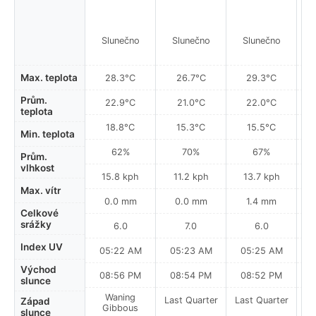
Slunečno
Slunečno
Slunečno
Max. teplota
28.3°C
26.7°C
29.3°C
Prům.
22.9°C
21.0°C
22.0°C
teplota
18.8°C
15.3°C
15.5°C
Min. teplota
62%
70%
67%
Prům.
vlhkost
15.8 kph
11.2 kph
13.7 kph
Max. vítr
0.0 mm
0.0 mm
1.4 mm
Celkové
srážky
6.0
7.0
6.0
Index UV
05:22 AM
05:23 AM
05:25 AM
Východ
08:56 PM
08:54 PM
08:52 PM
slunce
Waning
Last Quarter
Last Quarter
La
Západ
Gibbous
slunce