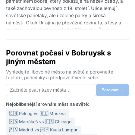
památníkem bobra, který odkazuje na název osady, a
také zachovalou pevností z 19. století. Ulice lemují
sovětské paneláky, ale i zelené parky a široká
náměstí. Okolní krajina je převážně rovinatá, s lesy a
mokřady typickými pro střední Bělorusko. Život tu
plyne pomalu, občas naruší jen hukot nákladních
vlaků projíždějících městem.
Porovnat počasí v Bobruysk s
Podnebí spadá do kategorie Dfb – vlhké kontinentální
jiným městem
s teplým létem. Léta jsou příjemně teplá, průměrné
maxima se pohybují kolem 23 °C, ale vlhkost vzduchu
Vyhledejte libovolné město na světě a porovnejte
bývá vyšší a odpoledne přicházejí časté bouřky. Zimy
teplotu, podmínky a předpověď vedle sebe.
jsou mrazivé a sněhové, teploty běžně klesají pod –10
Porovnat →
°C a sníh leží od prosince do března. Jaro a podzim
jsou přechodné, s proměnlivým počasím a občasnými
Nejoblíbenější srovnání měst na světě:
mlhami. Při cestování se hodí vrstvené oblečení,
nepromokavá bunda a na zimu teplý kabát, čepice a
🇨🇳 Peking vs 🇷🇺 Moskva
rukavice. Roční úhrn srážek je kolem 600 mm,
🇲🇦 Marrákeš vs 🇺🇸 Chicago
rozložených poměrně rovnoměrně.
🇪🇸 Madrid vs 🇲🇾 Kuala Lumpur