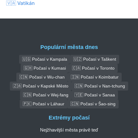
🇻🇦 Vatikán
Populární města dnes
🇺🇬 Počasí v Kampala
🇺🇿 Počasí v Taškent
🇬🇭 Počasí v Kumasi
🇨🇦 Počasí v Toronto
🇨🇳 Počasí v Wu-chan
🇮🇳 Počasí v Koimbatur
🇿🇦 Počasí v Kapské Město
🇨🇳 Počasí v Nan-tchung
🇨🇳 Počasí v Wej-fang
🇾🇪 Počasí v Sanaa
🇵🇰 Počasí v Láhaur
🇨🇳 Počasí v Šao-sing
Extrémy počasí
Nejžhavější města právě teď