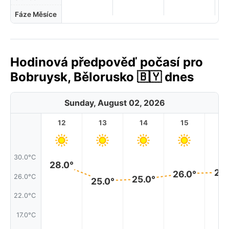
Fáze Měsíce
Hodinová předpověď počasí pro
Bobruysk, Bělorusko 🇧🇾 dnes
Sunday, August 02, 2026
12
13
14
15
1
30.0°C
28.0°
27.
26.0°
26.0°C
25.0°
25.0°
22.0°C
17.0°C