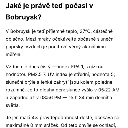
Jaké je právě teď počasí v
Bobruysk?
V Bobruysk je teď příjemně teplo, 27°C, částečně
oblačno. Mezi mraky očekávejte občasné sluneční
paprsky. Vzduch je pocitově věrný aktuálnímu
měření.
Vzduch je dnes čistý — index EPA 1, s nízkou
hodnotou PM2.5 7. UV index je střední, hodnota 5;
sluneční brýle a lehké zakrytí jsou kolem poledne
rozumné. Je to dlouhý den: slunce vyšlo v 05:22 AM
a zapadne až v 08:56 PM — 15 h 34 min denního
světla.
Je jen malá 4% pravděpodobnost deště, očekává se
maximálně 0 mm srážek. Od této chvíle se ochladí,