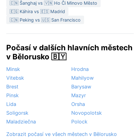
Nejvhodnější dobou pro návštěvu z hlediska počasí je
🇨🇳 Šanghaj vs 🇻🇳 Ho Či Minovo Město
pozdní jaro a léto, od května do září, kdy je většinou
🇪🇬 Káhira vs 🇪🇸 Madrid
sucho a teplo. Zajímavým jevem jsou jarní povodně,
🇨🇳 Peking vs 🇺🇸 San Francisco
kdy Berezina po tání sněhu vystoupá z břehů.
Extrémnější projevy jako monzuny nebo hurikány se
zde nevyskytují, ale v zimě lze zažít silné mrazy až –
Počasí v dalších hlavních městech
30 °C a občasné sněhové bouře. Mlhy bývají
nejčastější na podzim a na jaře při ranních hodinách.
v Bělorusko 🇧🇾
Minsk
Hrodna
Vitebsk
Mahilyow
Brest
Barysaw
Pinsk
Mazyr
Lida
Orsha
Soligorsk
Novopolotsk
Maladziečna
Polock
Zobrazit počasí ve všech městech v Bělorusko