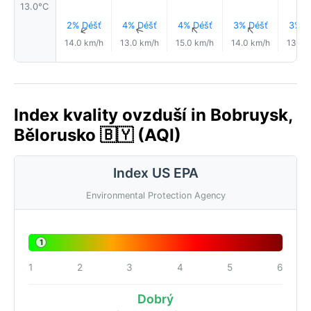
13.0°C
2% Déšť
4% Déšť
4% Déšť
3% Déšť
3% D
↑
↑
↑
↑
14.0 km/h
13.0 km/h
15.0 km/h
14.0 km/h
13.0 
Index kvality ovzduší in Bobruysk,
Bělorusko 🇧🇾 (AQI)
Index US EPA
Environmental Protection Agency
1
1
2
3
4
5
6
Dobrý