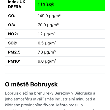
Index UK
1 (Nízký)
DEFRA:
CO:
149.0 µg/m³
O3:
70.0 µg/m³
NO2:
1.2 µg/m³
SO2:
0.5 µg/m³
PM2.5:
7.3 µg/m³
PM10:
9.0 µg/m³
O městě Bobruysk
Bobrujsk leží na břehu řeky Bereziny v Bělorusku a
jeho atmosféru utváří směs industriální minulosti a
klidného provinčního života. Město proslulo