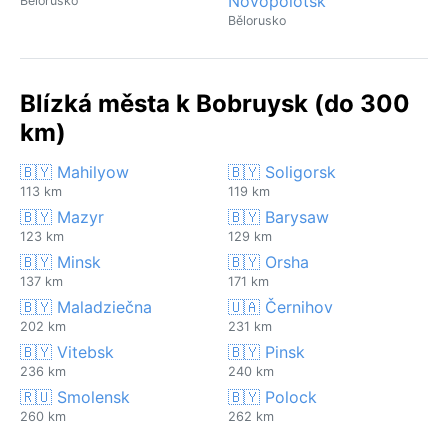
Novopolotsk
Bělorusko
Bělorusko
Blízká města k Bobruysk (do 300
km)
🇧🇾 Mahilyow
🇧🇾 Soligorsk
113 km
119 km
🇧🇾 Mazyr
🇧🇾 Barysaw
123 km
129 km
🇧🇾 Minsk
🇧🇾 Orsha
137 km
171 km
🇧🇾 Maladziečna
🇺🇦 Černihov
202 km
231 km
🇧🇾 Vitebsk
🇧🇾 Pinsk
236 km
240 km
🇷🇺 Smolensk
🇧🇾 Polock
260 km
262 km