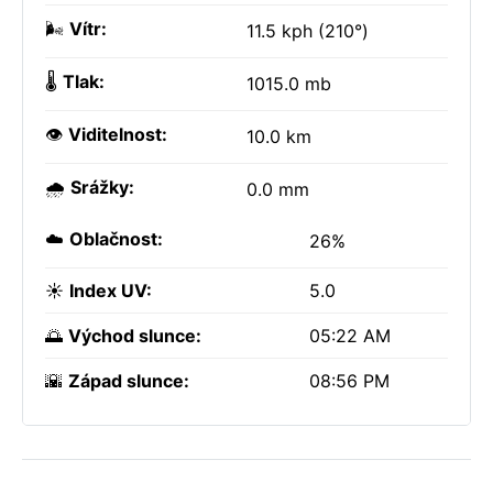
🌬️
Vítr:
11.5 kph (210°)
🌡️
Tlak:
1015.0 mb
👁️
Viditelnost:
10.0 km
🌧️
Srážky:
0.0 mm
☁️
Oblačnost:
26%
☀️
Index UV:
5.0
🌅
Východ slunce:
05:22 AM
🌇
Západ slunce:
08:56 PM