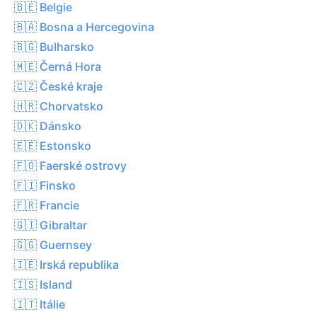
🇧🇪 Belgie
🇧🇦 Bosna a Hercegovina
🇧🇬 Bulharsko
🇲🇪 Černá Hora
🇨🇿 České kraje
🇭🇷 Chorvatsko
🇩🇰 Dánsko
🇪🇪 Estonsko
🇫🇴 Faerské ostrovy
🇫🇮 Finsko
🇫🇷 Francie
🇬🇮 Gibraltar
🇬🇬 Guernsey
🇮🇪 Irská republika
🇮🇸 Island
🇮🇹 Itálie