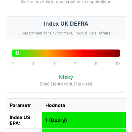
Kvalita ovzduší je považována za uspokojivou
Index UK DEFRA
Department for Environment, Food & Rural Affairs
1
1
3
5
7
9
10
Nízký
Znečištění ovzduší je nízké
Parametr
Hodnota
Index US
1 (Dobrý)
EPA: