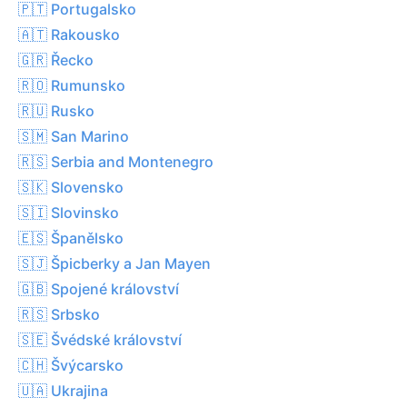
🇵🇹 Portugalsko
🇦🇹 Rakousko
🇬🇷 Řecko
🇷🇴 Rumunsko
🇷🇺 Rusko
🇸🇲 San Marino
🇷🇸 Serbia and Montenegro
🇸🇰 Slovensko
🇸🇮 Slovinsko
🇪🇸 Španělsko
🇸🇯 Špicberky a Jan Mayen
🇬🇧 Spojené království
🇷🇸 Srbsko
🇸🇪 Švédské království
🇨🇭 Švýcarsko
🇺🇦 Ukrajina