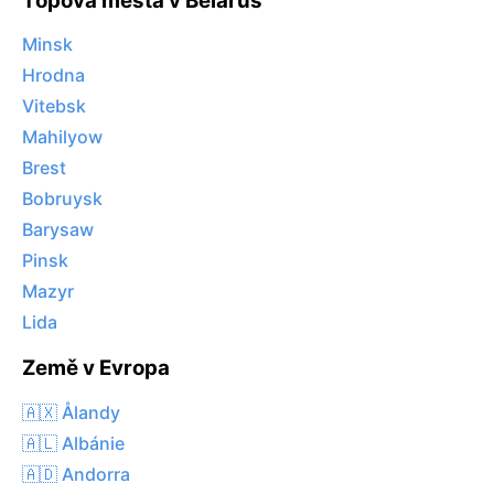
Topová města v Belarus
Minsk
Hrodna
Vitebsk
Mahilyow
Brest
Bobruysk
Barysaw
Pinsk
Mazyr
Lida
Země v Evropa
🇦🇽 Ålandy
🇦🇱 Albánie
🇦🇩 Andorra