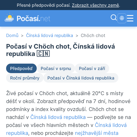
Přesné předpovědi počasí
.
Zobrazit všechny země
.
☰
Počasí.
net
🌐
Domů
>
Čínská lidová republika
>
Chöch chot
Počasí v Chöch chot, Čínská lidová
republika 🇨🇳
Předpověď
Počasí v srpnu
Počasí v září
Roční průměry
Počasí v Čínská lidová republika
Živé počasí v Chöch chot, aktuálně 20°C s místy
déšť v okolí. Zobrazit předpověď na 7 dní, hodinové
podmínky a index kvality ovzduší. Chöch chot se
nachází v
Čínská lidová republika
— podívejte se na
počasí ve všech hlavních městech v
Čínská lidová
republika
, nebo procházejte
nejžhavější města