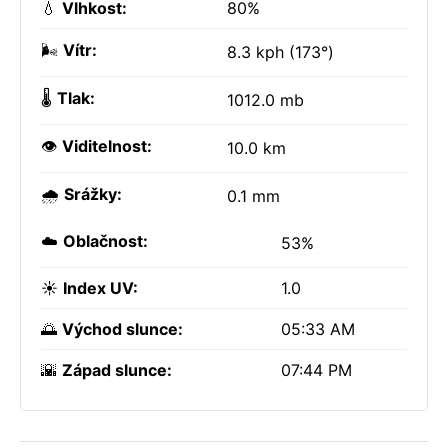
💧
Vlhkost:
80%
🌬️
Vítr:
8.3 kph (173°)
🌡️
Tlak:
1012.0 mb
👁️
Viditelnost:
10.0 km
🌧️
Srážky:
0.1 mm
☁️
Oblačnost:
53%
☀️
Index UV:
1.0
🌅
Východ slunce:
05:33 AM
🌇
Západ slunce:
07:44 PM