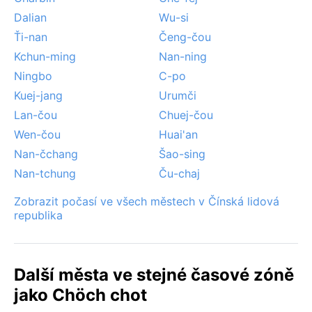
Dalian
Wu-si
Ťi-nan
Čeng-čou
Kchun-ming
Nan-ning
Ningbo
C-po
Kuej-jang
Urumči
Lan-čou
Chuej-čou
Wen-čou
Huai'an
Nan-čchang
Šao-sing
Nan-tchung
Ču-chaj
Zobrazit počasí ve všech městech v Čínská lidová
republika
Další města ve stejné časové zóně
jako Chöch chot