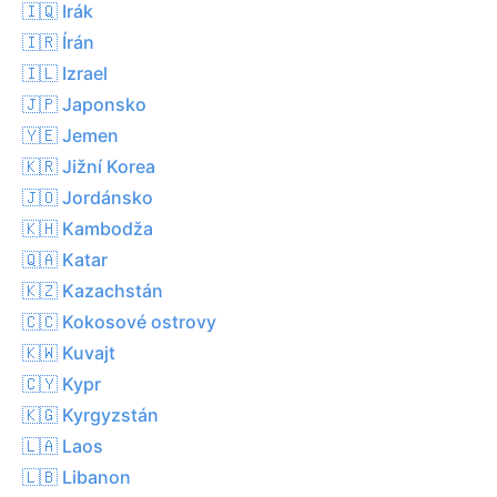
🇮🇶 Irák
🇮🇷 Írán
🇮🇱 Izrael
🇯🇵 Japonsko
🇾🇪 Jemen
🇰🇷 Jižní Korea
🇯🇴 Jordánsko
🇰🇭 Kambodža
🇶🇦 Katar
🇰🇿 Kazachstán
🇨🇨 Kokosové ostrovy
🇰🇼 Kuvajt
🇨🇾 Kypr
🇰🇬 Kyrgyzstán
🇱🇦 Laos
🇱🇧 Libanon