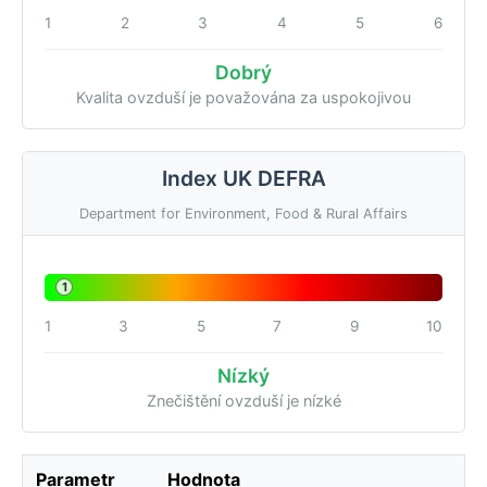
1
2
3
4
5
6
Dobrý
Kvalita ovzduší je považována za uspokojivou
Index UK DEFRA
Department for Environment, Food & Rural Affairs
1
1
3
5
7
9
10
Nízký
Znečištění ovzduší je nízké
Parametr
Hodnota