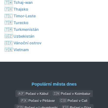
🇹🇼 Tchaj-wan
🇹🇭 Thajsko
🇹🇱 Timor-Leste
🇹🇷 Turecko
🇹🇲 Turkmenistán
🇺🇿 Uzbekistán
🇨🇽 Vánoční ostrov
🇻🇳 Vietnam
Populární města dnes
🇦🇫 Počasí v Kábul
🇮🇳 Počasí v Koimbatur
🇵🇰 Počasí v Péšávar
🇨🇴 Počasí v Cali
🇨🇩 Počasí v Lubumbashi
🇪🇬 Počasí v Gíza