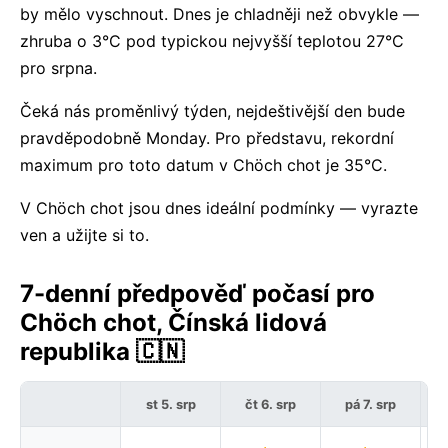
by mělo vyschnout. Dnes je chladněji než obvykle —
zhruba o 3°C pod typickou nejvyšší teplotou 27°C
pro srpna.
Čeká nás proměnlivý týden, nejdeštivější den bude
pravděpodobně Monday. Pro představu, rekordní
maximum pro toto datum v Chöch chot je 35°C.
V Chöch chot jsou dnes ideální podmínky — vyrazte
ven a užijte si to.
7-denní předpověď počasí pro
Chöch chot, Čínská lidová
republika 🇨🇳
st 5. srp
čt 6. srp
pá 7. srp