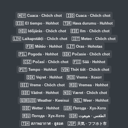
🇲🇾
🇮🇩
Cuaca · Chöch chot
Cuaca · Chöch chot
🇪🇸
🇹🇷
El tiempo · Hohhot
Hava durumu · Huhhot
🇭🇺
🇪🇪
Időjárás · Chöch chot
Ilm · Chöch chot
🇱🇻
🇮🇹
Laikapstākļi · Chöch chot
Meteo · Chöch chot
🇫🇷
🇱🇹
Météo · Hohhot
Oras · Hohotas
🇵🇱
🇸🇰
Pogoda · Hohhot
Počasie · Chöch chot
🇨🇿
🇫🇮
Počasí · Chöch chot
Sää · Hohhot
🇵🇹
🇻🇳
Tempo · Hohhot
Thời tiết · Chöch chot
🇩🇰
🇷🇸
Vejret · Hohhot
Vreme · Хохот
🇸🇮
🇷🇴
Vreme · Chöch chot
Vremea · Hohhot
🇸🇪
🇳🇴
Vädret · Hohhot
Været · Chöch chot
🇬🇧🇺🇸
🇳🇱
Weather · Kweisui
Weer · Hohhot
🇩🇪
🇺🇦
Wetter · Hohhot
Погода · Хух-Хото
🇷🇺
🇸🇦
Погода · Хух-Хото
الطقس · هوهوت
🇹🇭
🇯🇵
สภาพอากาศ · ฮูฮอต
天気 · フフホト市