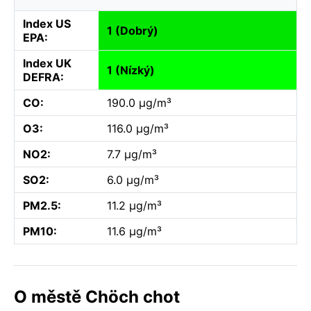
Index US
1 (Dobrý)
EPA:
Index UK
1 (Nízký)
DEFRA:
CO:
190.0 µg/m³
O3:
116.0 µg/m³
NO2:
7.7 µg/m³
SO2:
6.0 µg/m³
PM2.5:
11.2 µg/m³
PM10:
11.6 µg/m³
O městě Chöch chot