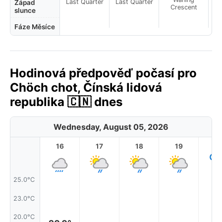
Last Quarter
Last Quarter
Západ
Crescent
slunce
Fáze Měsíce
Hodinová předpověď počasí pro
Chöch chot, Čínská lidová
republika 🇨🇳 dnes
Wednesday, August 05, 2026
16
17
18
19
2
25.0°C
23.0°C
20.0°C