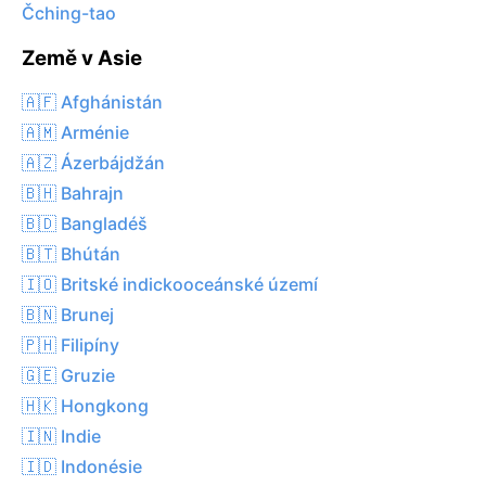
Čching-tao
Země v Asie
🇦🇫 Afghánistán
🇦🇲 Arménie
🇦🇿 Ázerbájdžán
🇧🇭 Bahrajn
🇧🇩 Bangladéš
🇧🇹 Bhútán
🇮🇴 Britské indickooceánské území
🇧🇳 Brunej
🇵🇭 Filipíny
🇬🇪 Gruzie
🇭🇰 Hongkong
🇮🇳 Indie
🇮🇩 Indonésie