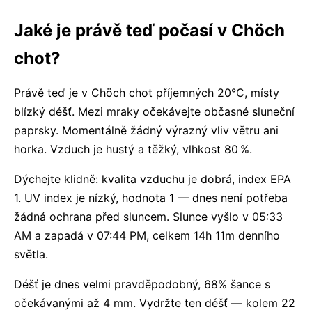
Jaké je právě teď počasí v Chöch
chot?
Právě teď je v Chöch chot příjemných 20°C, místy
blízký déšť. Mezi mraky očekávejte občasné sluneční
paprsky. Momentálně žádný výrazný vliv větru ani
horka. Vzduch je hustý a těžký, vlhkost 80 %.
Dýchejte klidně: kvalita vzduchu je dobrá, index EPA
1. UV index je nízký, hodnota 1 — dnes není potřeba
žádná ochrana před sluncem. Slunce vyšlo v 05:33
AM a zapadá v 07:44 PM, celkem 14h 11m denního
světla.
Déšť je dnes velmi pravděpodobný, 68% šance s
očekávanými až 4 mm. Vydržte ten déšť — kolem 22