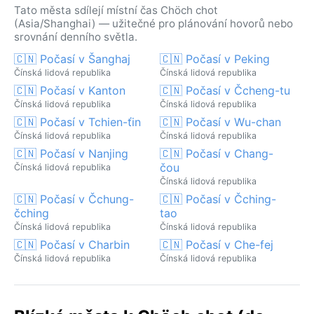
Tato města sdílejí místní čas Chöch chot
(Asia/Shanghai) — užitečné pro plánování hovorů nebo
srovnání denního světla.
🇨🇳 Počasí v Šanghaj
🇨🇳 Počasí v Peking
Čínská lidová republika
Čínská lidová republika
🇨🇳 Počasí v Kanton
🇨🇳 Počasí v Čcheng-tu
Čínská lidová republika
Čínská lidová republika
🇨🇳 Počasí v Tchien-ťin
🇨🇳 Počasí v Wu-chan
Čínská lidová republika
Čínská lidová republika
🇨🇳 Počasí v Nanjing
🇨🇳 Počasí v Chang-
čou
Čínská lidová republika
Čínská lidová republika
🇨🇳 Počasí v Čchung-
🇨🇳 Počasí v Čching-
čching
tao
Čínská lidová republika
Čínská lidová republika
🇨🇳 Počasí v Charbin
🇨🇳 Počasí v Che-fej
Čínská lidová republika
Čínská lidová republika