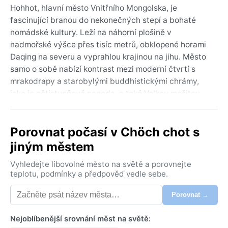
Hohhot, hlavní město Vnitřního Mongolska, je
fascinující branou do nekonečných stepí a bohaté
nomádské kultury. Leží na náhorní plošině v
nadmořské výšce přes tisíc metrů, obklopené horami
Daqing na severu a vyprahlou krajinou na jihu. Město
samo o sobě nabízí kontrast mezi moderní čtvrtí s
mrakodrapy a starobylými buddhistickými chrámy,
jako je pětistupňová pagoda, a také Velkou mešitou.
Vůně skopového masa a mléčných výrobků se mísí s
ruchem ulic, kde díky mongolskému vlivu uslyšíte
Porovnat počasí v Chöch chot s
vedle mandarínštiny i tradiční hrdelní zpěv.
jiným městem
Podle Köppenovy klasifikace má Hohhot chladné
semiaridní klima (BSk). Zimy jsou dlouhé, suché a
Vyhledejte libovolné město na světě a porovnejte
mrazivé, s teplotami často klesajícími pod -15 °C a
teplotu, podmínky a předpověď vedle sebe.
minimem sněhu. Léta jsou horká a relativně vlhčí, s
Porovnat →
průměry kolem 22 °C, přičemž nejteplejší červenec
přináší občasné bouřky. Roční úhrn srážek je nízký,
Nejoblíbenější srovnání měst na světě:
většina spadne v červenci a srpnu. Vzduch je velmi