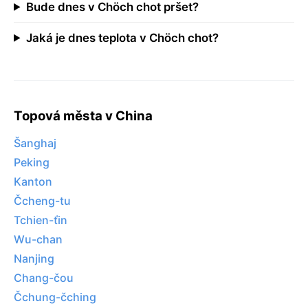
Bude dnes v Chöch chot pršet?
Jaká je dnes teplota v Chöch chot?
Topová města v China
Šanghaj
Peking
Kanton
Čcheng-tu
Tchien-ťin
Wu-chan
Nanjing
Chang-čou
Čchung-čching