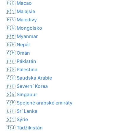
🇲🇴 Macao
🇲🇾 Malajsie
🇲🇻 Maledivy
🇲🇳 Mongolsko
🇲🇲 Myanmar
🇳🇵 Nepál
🇴🇲 Omán
🇵🇰 Pákistán
🇵🇸 Palestina
🇸🇦 Saudská Arábie
🇰🇵 Severní Korea
🇸🇬 Singapur
🇦🇪 Spojené arabské emiráty
🇱🇰 Srí Lanka
🇸🇾 Sýrie
🇹🇯 Tádžikistán