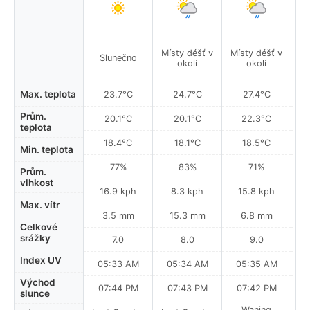
Místy déšť v
Místy déšť v
Mí
Slunečno
okolí
okolí
Max. teplota
23.7°C
24.7°C
27.4°C
Prům.
20.1°C
20.1°C
22.3°C
teplota
18.4°C
18.1°C
18.5°C
Min. teplota
77%
83%
71%
Prům.
vlhkost
16.9 kph
8.3 kph
15.8 kph
Max. vítr
3.5 mm
15.3 mm
6.8 mm
Celkové
srážky
7.0
8.0
9.0
Index UV
05:33 AM
05:34 AM
05:35 AM
0
Východ
07:44 PM
07:43 PM
07:42 PM
slunce
Waning