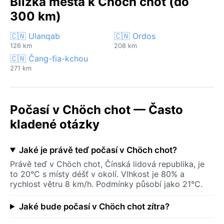
Blízká města k Chöch chot (do
300 km)
🇨🇳 Ulanqab
🇨🇳 Ordos
126 km
208 km
🇨🇳 Čang-ťia-kchou
271 km
Počasí v Chöch chot — Často
kladené otázky
Jaké je právě teď počasí v Chöch chot?
Právě teď v Chöch chot, Čínská lidová republika, je
to 20°C s místy déšť v okolí. Vlhkost je 80% a
rychlost větru 8 km/h. Podmínky působí jako 21°C.
Jaké bude počasí v Chöch chot zítra?