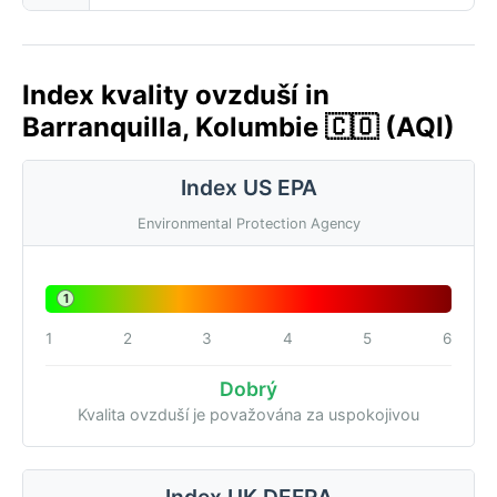
Index kvality ovzduší in
Barranquilla, Kolumbie 🇨🇴 (AQI)
Index US EPA
Environmental Protection Agency
1
1
2
3
4
5
6
Dobrý
Kvalita ovzduší je považována za uspokojivou
Index UK DEFRA