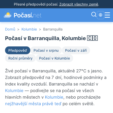
Přesné předpovědi počasí
.
Zobrazit všechny země
.
☰
Počasí.
net
🌐
Domů
>
Kolumbie
>
Barranquilla
Počasí v Barranquilla, Kolumbie 🇨🇴
Předpověď
Počasí v srpnu
Počasí v září
Roční průměry
Počasí v Kolumbie
Živé počasí v Barranquilla, aktuálně 27°C s jasno.
Zobrazit předpověď na 7 dní, hodinové podmínky a
index kvality ovzduší. Barranquilla se nachází v
Kolumbie
— podívejte se na počasí ve všech
hlavních městech v
Kolumbie
, nebo procházejte
nejžhavější města právě teď
po celém světě.