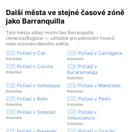
Další města ve stejné časové zóně
jako Barranquilla
Tato města sdílejí místní čas Barranquilla
(America/Bogota) — užitečné pro plánování hovorů
nebo srovnání denního světla.
🇨🇴 Počasí v Cali
🇨🇴 Počasí v Cartagena
Kolumbie
Kolumbie
🇨🇴 Počasí v Cúcuta
🇨🇴 Počasí v
Bucaramanga
Kolumbie
Kolumbie
🇨🇴 Počasí v Valledupar
🇨🇴 Počasí v Manizales
Kolumbie
Kolumbie
🇨🇴 Počasí v Bello
🇨🇴 Počasí v Pasto
Kolumbie
Kolumbie
🇨🇴 Počasí v Soledad
🇨🇴 Počasí v
Villavicencio
Kolumbie
Kolumbie
🇨🇴 Počasí v Popayán
🇨🇴 Počasí v Soacha