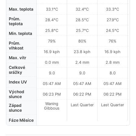
Max. teplota
33.1°C
32.4°C
33.3°C
Prům.
28.4°C
28.5°C
27.9°C
teplota
25.8°C
25.7°C
24.5°C
Min. teplota
79%
80%
76%
Prům.
vlhkost
16.9 kph
23.8 kph
16.9 kph
Max. vítr
0.0 mm
2.4 mm
2.8 mm
Celkové
srážky
9.0
9.0
8.0
Index UV
05:47 AM
05:47 AM
05:47 AM
0
Východ
06:23 PM
06:22 PM
06:22 PM
slunce
Waning
Last Quarter
Last Quarter
La
Západ
Gibbous
slunce
Fáze Měsíce