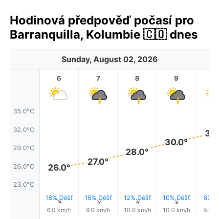
Hodinová předpověď počasí pro
Barranquilla, Kolumbie 🇨🇴 dnes
Sunday, August 02, 2026
6
7
8
9
1
35.0°C
32.0°C
31.
30.0°
29.0°C
28.0°
27.0°
26.0°
26.0°C
23.0°C
18% Déšť
16% Déšť
12% Déšť
10% Déšť
8% D
↑
↑
↑
↑
6.0 km/h
9.0 km/h
10.0 km/h
10.0 km/h
9.0 k