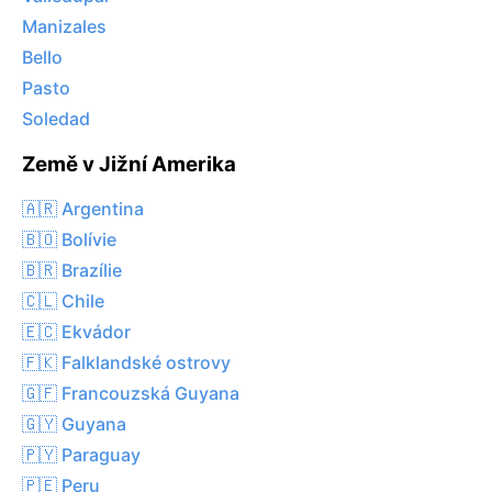
Manizales
Bello
Pasto
Soledad
Země v Jižní Amerika
🇦🇷 Argentina
🇧🇴 Bolívie
🇧🇷 Brazílie
🇨🇱 Chile
🇪🇨 Ekvádor
🇫🇰 Falklandské ostrovy
🇬🇫 Francouzská Guyana
🇬🇾 Guyana
🇵🇾 Paraguay
🇵🇪 Peru