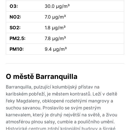
O3:
30.0 µg/m³
NO2:
7.0 µg/m³
SO2:
1.8 µg/m³
PM2.5:
7.8 µg/m³
PM10:
9.4 µg/m³
O městě Barranquilla
Barranquilla, pulzující kolumbijský přístav na
karibském pobřeží, je městem kontrastů. Leží v deltě
řeky Magdaleny, obklopené rozlehlými mangrovy a
suchou savanou. Proslavilo se svým pestrým
karnevalem, který je druhý největší na světě, a živou
atmosférou plnou salsy, cumbie a pouličního umění.
Historické centrum zdobí koloniální budovy a široké