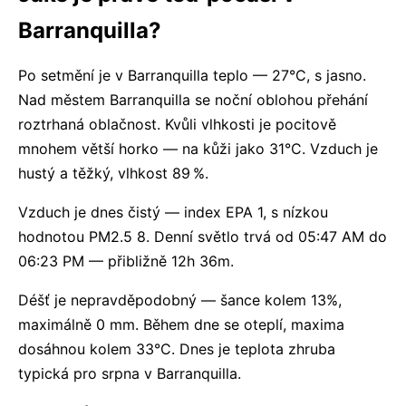
Barranquilla?
Po setmění je v Barranquilla teplo — 27°C, s jasno.
Nad městem Barranquilla se noční oblohou přehání
roztrhaná oblačnost. Kvůli vlhkosti je pocitově
mnohem větší horko — na kůži jako 31°C. Vzduch je
hustý a těžký, vlhkost 89 %.
Vzduch je dnes čistý — index EPA 1, s nízkou
hodnotou PM2.5 8. Denní světlo trvá od 05:47 AM do
06:23 PM — přibližně 12h 36m.
Déšť je nepravděpodobný — šance kolem 13%,
maximálně 0 mm. Během dne se oteplí, maxima
dosáhnou kolem 33°C. Dnes je teplota zhruba
typická pro srpna v Barranquilla.