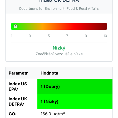
Department for Environment, Food & Rural Affairs
1
1
3
5
7
9
10
Nízký
Znečištění ovzduší je nízké
Parametr
Hodnota
Index US
1 (Dobrý)
EPA:
Index UK
1 (Nízký)
DEFRA:
CO:
166.0 µg/m³