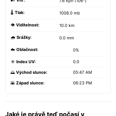
🌬️
Vítr:
7.6 kph (106°)
🌡️
Tlak:
1008.0 mb
👁️
Viditelnost:
10.0 km
🌧️
Srážky:
0.0 mm
☁️
Oblačnost:
0%
☀️
Index UV:
0.0
🌅
Východ slunce:
05:47 AM
🌇
Západ slunce:
06:23 PM
Jaké je právě teď počasí v