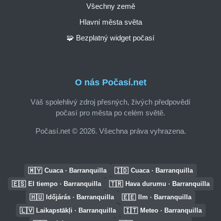
Všechny země
Hlavní města světa
🧩 Bezplatný widget počasí
O nás Počasí.net
Váš spolehlivý zdroj přesných, živých předpovědí
počasí pro města po celém světě.
Počasí.net © 2026. Všechna práva vyhrazena.
🇲🇾
🇮🇩
Cuaca · Barranquilla
Cuaca · Barranquilla
🇪🇸
🇹🇷
El tiempo · Barranquilla
Hava durumu · Barranquilla
🇭🇺
🇪🇪
Időjárás · Barranquilla
Ilm · Barranquilla
🇱🇻
🇮🇹
Laikapstākļi · Barranquilla
Meteo · Barranquilla