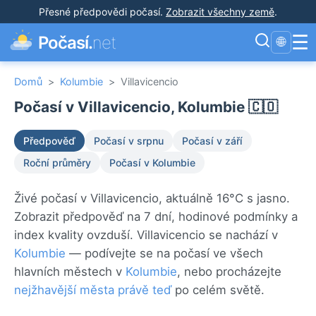
Přesné předpovědi počasí
.
Zobrazit všechny země
.
☰
Počasí.
net
🌐
Domů
>
Kolumbie
>
Villavicencio
Počasí v Villavicencio, Kolumbie 🇨🇴
Předpověď
Počasí v srpnu
Počasí v září
Roční průměry
Počasí v Kolumbie
Živé počasí v Villavicencio, aktuálně 16°C s jasno.
Zobrazit předpověď na 7 dní, hodinové podmínky a
index kvality ovzduší. Villavicencio se nachází v
Kolumbie
— podívejte se na počasí ve všech
hlavních městech v
Kolumbie
, nebo procházejte
nejžhavější města právě teď
po celém světě.