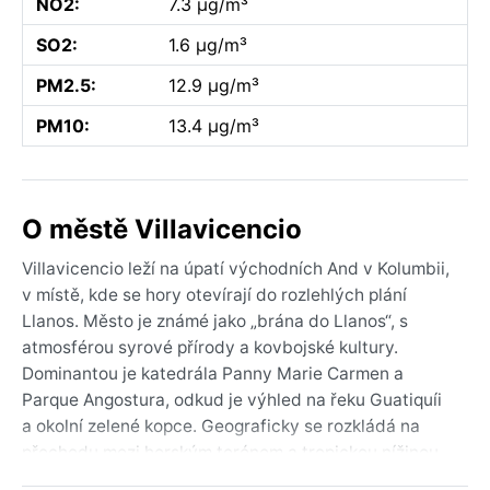
NO2:
7.3 µg/m³
SO2:
1.6 µg/m³
PM2.5:
12.9 µg/m³
PM10:
13.4 µg/m³
O městě Villavicencio
Villavicencio leží na úpatí východních And v Kolumbii,
v místě, kde se hory otevírají do rozlehlých plání
Llanos. Město je známé jako „brána do Llanos“, s
atmosférou syrové přírody a kovbojské kultury.
Dominantou je katedrála Panny Marie Carmen a
Parque Angostura, odkud je výhled na řeku Guatiquíi
a okolní zelené kopce. Geograficky se rozkládá na
přechodu mezi horským terénem a tropickou nížinou,
což mu dodává jedinečný charakter – směs