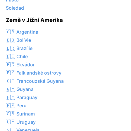
Soledad
Země v Jižní Amerika
🇦🇷 Argentina
🇧🇴 Bolívie
🇧🇷 Brazílie
🇨🇱 Chile
🇪🇨 Ekvádor
🇫🇰 Falklandské ostrovy
🇬🇫 Francouzská Guyana
🇬🇾 Guyana
🇵🇾 Paraguay
🇵🇪 Peru
🇸🇷 Surinam
🇺🇾 Uruguay
🇻🇪 Venezuela