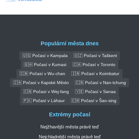
Populární města dnes
🇺🇬 Počasí v Kampala
🇺🇿 Počasí v Taškent
🇬🇭 Počasí v Kumasi
🇨🇦 Počasí v Toronto
🇨🇳 Počasí v Wu-chan
🇮🇳 Počasí v Koimbatur
🇿🇦 Počasí v Kapské Město
🇨🇳 Počasí v Nan-tchung
🇨🇳 Počasí v Wej-fang
🇾🇪 Počasí v Sanaa
🇵🇰 Počasí v Láhaur
🇨🇳 Počasí v Šao-sing
Extrémy počasí
Nejžhavější města právě teď
Nejchladnější města právě teď