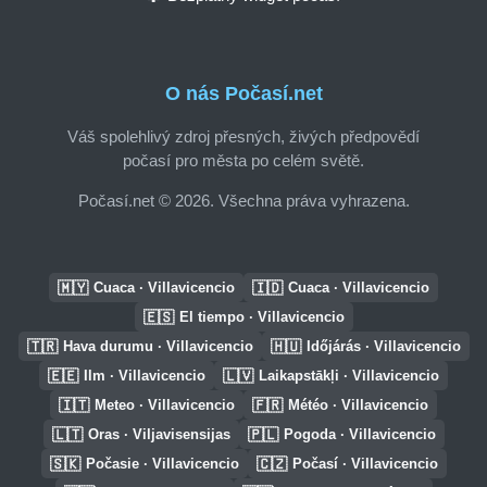
O nás Počasí.net
Váš spolehlivý zdroj přesných, živých předpovědí
počasí pro města po celém světě.
Počasí.net © 2026. Všechna práva vyhrazena.
🇲🇾
🇮🇩
Cuaca · Villavicencio
Cuaca · Villavicencio
🇪🇸
El tiempo · Villavicencio
🇹🇷
🇭🇺
Hava durumu · Villavicencio
Időjárás · Villavicencio
🇪🇪
🇱🇻
Ilm · Villavicencio
Laikapstākļi · Villavicencio
🇮🇹
🇫🇷
Meteo · Villavicencio
Météo · Villavicencio
🇱🇹
🇵🇱
Oras · Viljavisensijas
Pogoda · Villavicencio
🇸🇰
🇨🇿
Počasie · Villavicencio
Počasí · Villavicencio