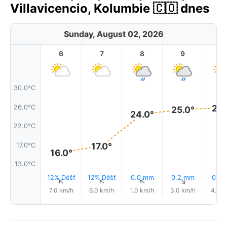
Villavicencio, Kolumbie 🇨🇴 dnes
Sunday, August 02, 2026
6
7
8
9
1
30.0°C
26.
26.0°C
25.0°
24.0°
22.0°C
17.0°
17.0°C
16.0°
13.0°C
12% Déšť
12% Déšť
0.0 mm
0.2 mm
0.2
↑
↑
↑
↑
7.0 km/h
6.0 km/h
1.0 km/h
3.0 km/h
4.0 k