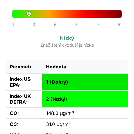
2
1
3
5
7
9
10
Nízký
Znečištění ovzduší je nízké
Parametr
Hodnota
Index US
1 (Dobrý)
EPA:
Index UK
2 (Nízký)
DEFRA:
CO:
148.0 µg/m³
O3:
31.0 µg/m³