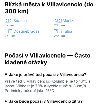
Blízká města k Villavicencio (do
300 km)
🇨🇴 Soacha
🇨🇴 Manizales
82 km
233 km
🇨🇴 Dosquebradas
🇨🇴 Tuluá
240 km
285 km
Počasí v Villavicencio — Často
kladené otázky
Jaké je právě teď počasí v Villavicencio?
Právě teď v Villavicencio, Kolumbie, je to 16°C s
jasno. Vlhkost je 79% a rychlost větru 8 km/h.
Podmínky působí jako 15°C.
Jaké bude počasí v Villavicencio zítra?