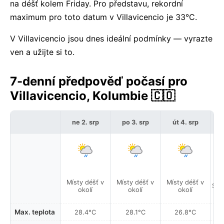
na déšť kolem Friday. Pro představu, rekordní
maximum pro toto datum v Villavicencio je 33°C.
V Villavicencio jsou dnes ideální podmínky — vyrazte
ven a užijte si to.
7-denní předpověď počasí pro
Villavicencio, Kolumbie 🇨🇴
ne 2. srp
po 3. srp
út 4. srp
Místy déšť v
Místy déšť v
Místy déšť v
Sla
okolí
okolí
okolí
Max. teplota
28.4°C
28.1°C
26.8°C