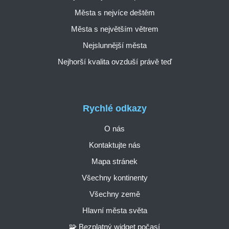
Města s nejvíce deštěm
Města s největším větrem
Nejslunnější města
Nejhorší kvalita ovzduší právě teď
Rychlé odkazy
O nás
Kontaktujte nás
Mapa stránek
Všechny kontinenty
Všechny země
Hlavní města světa
🧩 Bezplatný widget počasí