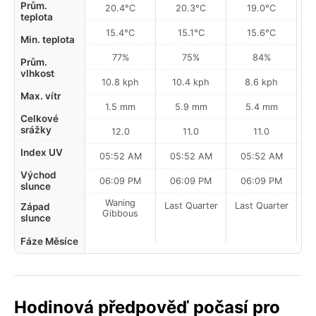
Prům.
20.4°C
20.3°C
19.0°C
teplota
15.4°C
15.1°C
15.6°C
Min. teplota
77%
75%
84%
Prům.
vlhkost
10.8 kph
10.4 kph
8.6 kph
Max. vítr
1.5 mm
5.9 mm
5.4 mm
Celkové
srážky
12.0
11.0
11.0
Index UV
05:52 AM
05:52 AM
05:52 AM
0
Východ
06:09 PM
06:09 PM
06:09 PM
slunce
Waning
Last Quarter
Last Quarter
La
Západ
Gibbous
slunce
Fáze Měsíce
Hodinová předpověď počasí pro