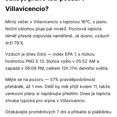
Villavicencio?
Mírný večer v Villavicencio s teplotou 16°C, s jasno.
Noční oblohou pluje pár mraků. Pocitová teplota
téměř přesně odpovídá naměřené. Je dusno, vzduch
drží 79 %.
Vzduch je dnes čistý — index EPA 1, s nízkou
hodnotou PM2.5 13. Slunce vyšlo v 05:52 AM a
zapadá v 06:09 PM, celkem 12h 17m denního světla.
Mějte se na pozoru — 57% pravděpodobnost
přeháněk, až 1 mm. Déšť by měl přijít kolem 11, takže
venkovní plány si naplánujte předtím. Dnes je teplota
zhruba typická pro srpna v Villavicencio.
Očekávejte proměnlivých 7 dní a přibalte si pláštěnku