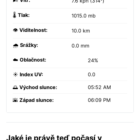
🌬️
Vítr:
7.6 kph (314°)
🌡️
Tlak:
1015.0 mb
👁️
Viditelnost:
10.0 km
🌧️
Srážky:
0.0 mm
☁️
Oblačnost:
24%
☀️
Index UV:
0.0
🌅
Východ slunce:
05:52 AM
🌇
Západ slunce:
06:09 PM
Jaké je právě teď počasí v