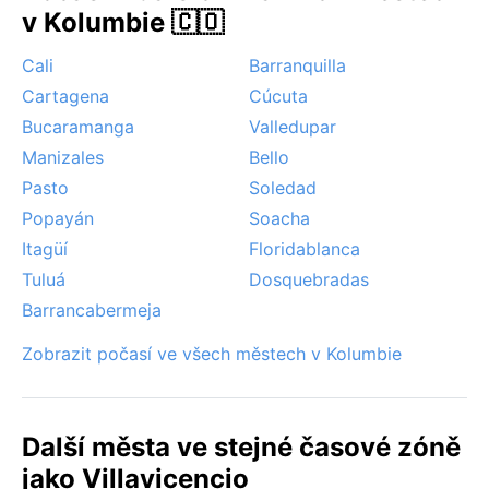
v Kolumbie 🇨🇴
přechodných měsících. Monzunové proudění sem
přináší vydatné deště, ale hurikány ani suché větry
Cali
Barranquilla
jako sirocco se v této oblasti nevyskytují. Mlhy jsou
Cartagena
Cúcuta
vzácné, jen výjimečně v ranních hodinách v údolí řek.
Celkově je klima stálé, ale vlhké a horké.
Bucaramanga
Valledupar
Manizales
Bello
Pasto
Soledad
Popayán
Soacha
Itagüí
Floridablanca
Tuluá
Dosquebradas
Barrancabermeja
Zobrazit počasí ve všech městech v Kolumbie
Další města ve stejné časové zóně
jako Villavicencio