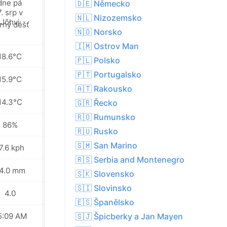
🇩🇪 Německo
🇳🇱 Nizozemsko
Místy déšť v
rný déšť
okolí
🇳🇴 Norsko
🇮🇲 Ostrov Man
18.6°C
18.7°C
🇵🇱 Polsko
🇵🇹 Portugalsko
15.9°C
16.5°C
🇦🇹 Rakousko
14.3°C
14.4°C
🇬🇷 Řecko
🇷🇴 Rumunsko
86%
83%
🇷🇺 Rusko
🇸🇲 San Marino
7.6 kph
14.8 kph
🇷🇸 Serbia and Montenegro
4.0 mm
4.7 mm
🇸🇰 Slovensko
🇸🇮 Slovinsko
4.0
5.0
🇪🇸 Španělsko
5:09 AM
05:11 AM
🇸🇯 Špicberky a Jan Mayen