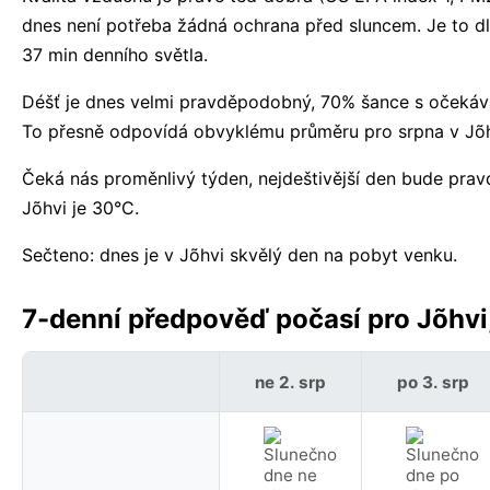
dnes není potřeba žádná ochrana před sluncem. Je to d
37 min denního světla.
Déšť je dnes velmi pravděpodobný, 70% šance s očekáv
To přesně odpovídá obvyklému průměru pro srpna v Jõh
Čeká nás proměnlivý týden, nejdeštivější den bude pra
Jõhvi je 30°C.
Sečteno: dnes je v Jõhvi skvělý den na pobyt venku.
7-denní předpověď počasí pro Jõhvi
ne 2. srp
po 3. srp