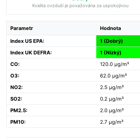
Kvalita ovzduší je považována za uspokojivou
Parametr
Hodnota
Index US EPA:
1 (Dobrý)
Index UK DEFRA:
1 (Nízký)
CO:
120.0 µg/m³
O3:
62.0 µg/m³
NO2:
2.5 µg/m³
SO2:
0.2 µg/m³
PM2.5:
2.0 µg/m³
PM10:
2.7 µg/m³