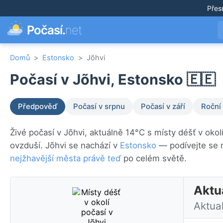
Přes
Počasí.
net
Domů
>
Estonsko
>
Jõhvi
Počasí v Jõhvi, Estonsko 🇪🇪
Předpověď
Počasí v srpnu
Počasí v září
Roční
Živé počasí v Jõhvi, aktuálně 14°C s místy déšť v oko
ovzduší. Jõhvi se nachází v
Estonsko
— podívejte se 
nejžhavější města právě teď
po celém světě.
Aktu
Aktua