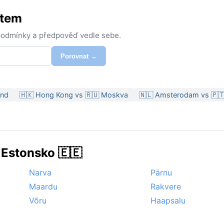
stem
 podmínky a předpověď vedle sebe.
Porovnat →
and
🇭🇰 Hong Kong vs 🇷🇺 Moskva
🇳🇱 Amsterodam vs 🇵🇹
 Estonsko 🇪🇪
Narva
Pärnu
Maardu
Rakvere
Võru
Haapsalu