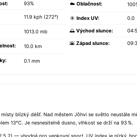
ost:
93%
☁️
Oblačnost:
100
11.9 kph (272°)
☀️
Index UV:
0.0
🌅
Východ slunce:
04:
1013.0 mb
🌇
Západ slunce:
09:
elnost:
10.0 km
ky:
0.1 mm
místy blízký déšť. Nad městem Jõhvi se světlo neustále mě
olem 13°C. Je nesnesitelně dusno, vlhkost se drží na 93 %.
2.5 2) — vhodná pro venkovní sport. UV index je nízký, h