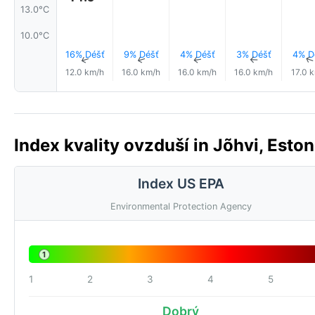
13.0°C
10.0°C
16% Déšť
9% Déšť
4% Déšť
3% Déšť
4% D
↑
↑
↑
↑
12.0 km/h
16.0 km/h
16.0 km/h
16.0 km/h
17.0 
Index kvality ovzduší in Jõhvi, Esto
Index US EPA
Environmental Protection Agency
1
1
2
3
4
5
Dobrý