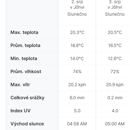
Slunečno
Slunečno
Max. teplota
20.3°C
20.5°C
Prům. teplota
16.8°C
16.5°C
Min. teplota
14.0°C
12.6°C
Prům. vlhkost
74%
72%
Max. vítr
20.2 kph
20.9 kph
Celkové srážky
6.0 mm
0.2 mm
Index UV
5.0
4.0
Východ slunce
04:58 AM
05:00 AM