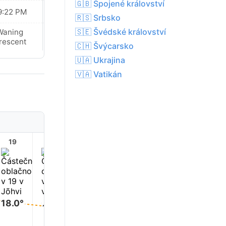
🇬🇧 Spojené království
9:22 PM
09:20 PM
🇷🇸 Srbsko
🇸🇪 Švédské království
Waning
Waning
rescent
Crescent
🇨🇭 Švýcarsko
🇺🇦 Ukrajina
🇻🇦 Vatikán
19
20
21
22
23
18.0°
17.0°
16.0°
15.0°
15.0°
14.0°