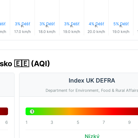
éšť
3% Déšť
3% Déšť
3% Déšť
4% Déšť
5% Déšť
↑
↑
↑
↑
↑
↑
km/h
17.0 km/h
18.0 km/h
19.0 km/h
20.0 km/h
19.0 km/h
nsko 🇪🇪 (AQI)
Index UK DEFRA
Department for Environment, Food & Rural Affair
1
6
1
3
5
7
9
Nízký