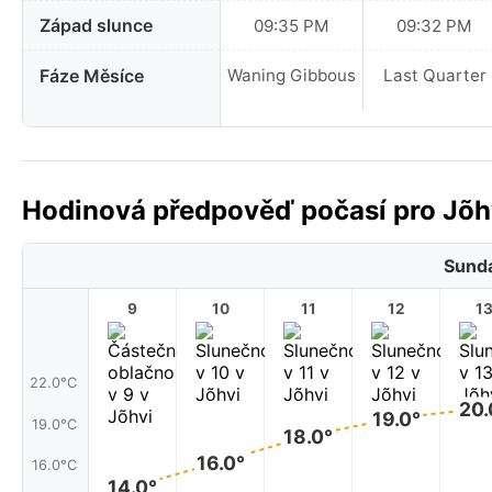
Západ slunce
09:35 PM
09:32 PM
Fáze Měsíce
Waning Gibbous
Last Quarter
Hodinová předpověď počasí pro Jõhv
Sunda
9
10
11
12
1
22.0°C
20.
19.0°
19.0°C
18.0°
16.0°
16.0°C
14.0°