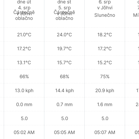
Částečně
Částečně
Slunečno
Mí
oblačno
oblačno
21.0°C
24.0°C
18.2°C
17.2°C
19.7°C
17.2°C
13.1°C
15.7°C
15.2°C
66%
68%
75%
13.0 kph
14.4 kph
20.9 kph
1
0.0 mm
0.7 mm
1.6 mm
2
5.0
5.0
5.0
05:02 AM
05:05 AM
05:07 AM
0