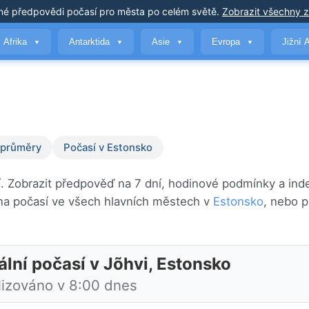
né předpovědi počasí
pro města po celém světě
.
Zobrazit všechny 
Afrika
Antarktida
Asie
Evropa
Jižní 
▼
▼
▼
▼
 průměry
Počasí v Estonsko
lí. Zobrazit předpověď na 7 dní, hodinové podmínky a inde
na počasí ve všech hlavních městech v
Estonsko
, nebo p
ální počasí v Jõhvi, Estonsko
lizováno v 8:00 dnes