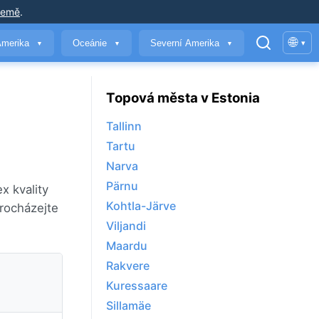
země
.
🌐
Amerika
Oceánie
Severní Amerika
▾
▼
▼
▼
Topová města v Estonia
Tallinn
Tartu
Narva
Pärnu
x kvality
Kohtla-Järve
rocházejte
Viljandi
Maardu
Rakvere
Kuressaare
Sillamäe