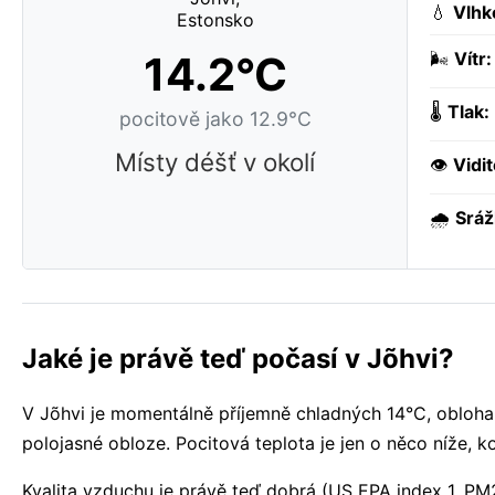
💧
Vlhk
14.2°C
🌬️
Vítr:
🌡️
Tlak:
pocitově jako 12.9°C
Místy déšť v okolí
👁️
Vidit
🌧️
Sráž
Jaké je právě teď počasí v Jõhvi?
V Jõhvi je momentálně příjemně chladných 14°C, obloha 
polojasné obloze. Pocitová teplota je jen o něco níže, k
Kvalita vzduchu je právě teď dobrá (US EPA index 1, PM