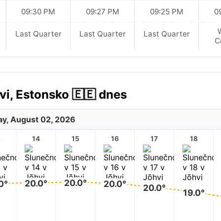
09:30 PM
09:27 PM
09:25 PM
0
Last Quarter
Last Quarter
Last Quarter
C
i, Estonsko 🇪🇪 dnes
y, August 02, 2026
3
14
15
16
17
18
20.0°
20.0°
0°
20.0°
20.0°
19.0°