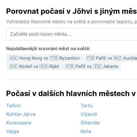
Porovnat počasí v Jõhvi s jiným mě
Vyhledejte libovolné město na světě a porovnejte teplotu,
Nejoblíbenější srovnání měst na světě:
🇭🇰 Hong Kong vs 🇹🇷 Byzantion
🇫🇷 Paříž vs 🇳🇿 Auckl
🇩🇰 Kodaň vs 🇸🇦 Rijád
🇫🇷 Paříž vs 🇮🇩 Jakarta
Počasí v dalších hlavních městech v
Tallinn
Tartu
Kohtla-Järve
Viljandi
Kuressaare
Sillamäe
Valga
Keila