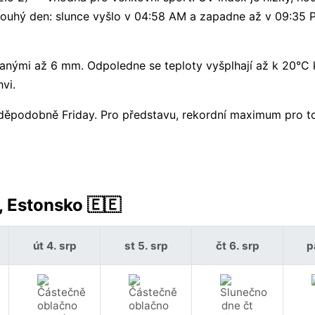
louhý den: slunce vyšlo v 04:58 AM a zapadne až v 09:35
anými až 6 mm. Odpoledne se teploty vyšplhají až k 20°C 
vi.
vděpodobně Friday. Pro představu, rekordní maximum pro t
, Estonsko 🇪🇪
út 4. srp
st 5. srp
čt 6. srp
p