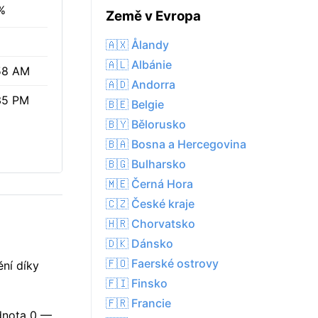
%
Země v Evropa
🇦🇽 Ålandy
🇦🇱 Albánie
58 AM
🇦🇩 Andorra
35 PM
🇧🇪 Belgie
🇧🇾 Bělorusko
🇧🇦 Bosna a Hercegovina
🇧🇬 Bulharsko
🇲🇪 Černá Hora
🇨🇿 České kraje
🇭🇷 Chorvatsko
🇩🇰 Dánsko
🇫🇴 Faerské ostrovy
ní díky
🇫🇮 Finsko
🇫🇷 Francie
odnota 0 —