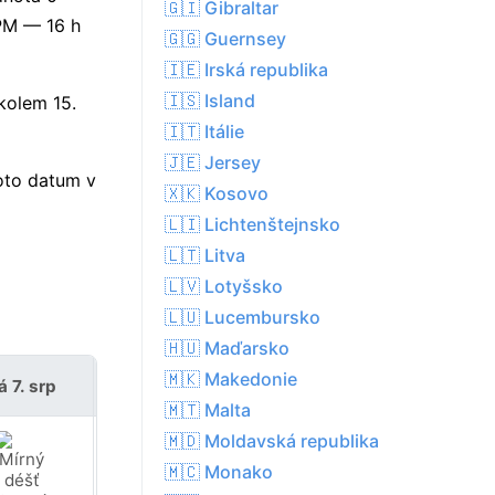
🇬🇮 Gibraltar
 PM — 16 h
🇬🇬 Guernsey
🇮🇪 Irská republika
🇮🇸 Island
kolem 15.
🇮🇹 Itálie
🇯🇪 Jersey
oto datum v
🇽🇰 Kosovo
🇱🇮 Lichtenštejnsko
🇱🇹 Litva
🇱🇻 Lotyšsko
🇱🇺 Lucembursko
🇭🇺 Maďarsko
🇲🇰 Makedonie
á 7. srp
so 8. srp
🇲🇹 Malta
🇲🇩 Moldavská republika
🇲🇨 Monako