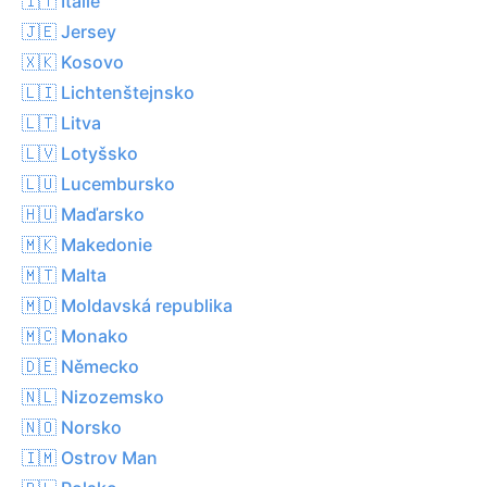
🇮🇹 Itálie
🇯🇪 Jersey
🇽🇰 Kosovo
🇱🇮 Lichtenštejnsko
🇱🇹 Litva
🇱🇻 Lotyšsko
🇱🇺 Lucembursko
🇭🇺 Maďarsko
🇲🇰 Makedonie
🇲🇹 Malta
🇲🇩 Moldavská republika
🇲🇨 Monako
🇩🇪 Německo
🇳🇱 Nizozemsko
🇳🇴 Norsko
🇮🇲 Ostrov Man