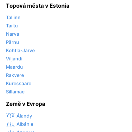
Topová města v Estonia
Tallinn
Tartu
Narva
Pärnu
Kohtla-Järve
Viljandi
Maardu
Rakvere
Kuressaare
Sillamäe
Země v Evropa
🇦🇽 Ålandy
🇦🇱 Albánie