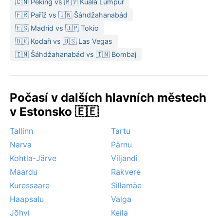
🇨🇳 Peking vs 🇲🇾 Kuala Lumpur
🇫🇷 Paříž vs 🇮🇳 Šáhdžahanabád
🇪🇸 Madrid vs 🇯🇵 Tokio
🇩🇰 Kodaň vs 🇺🇸 Las Vegas
🇮🇳 Šáhdžahanabád vs 🇮🇳 Bombaj
Počasí v dalších hlavních městech
v Estonsko 🇪🇪
Tallinn
Tartu
Narva
Pärnu
Kohtla-Järve
Viljandi
Maardu
Rakvere
Kuressaare
Sillamäe
Haapsalu
Valga
Jõhvi
Keila