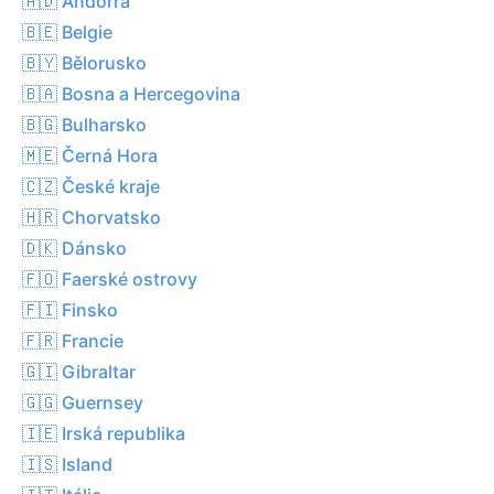
🇦🇩 Andorra
🇧🇪 Belgie
🇧🇾 Bělorusko
🇧🇦 Bosna a Hercegovina
🇧🇬 Bulharsko
🇲🇪 Černá Hora
🇨🇿 České kraje
🇭🇷 Chorvatsko
🇩🇰 Dánsko
🇫🇴 Faerské ostrovy
🇫🇮 Finsko
🇫🇷 Francie
🇬🇮 Gibraltar
🇬🇬 Guernsey
🇮🇪 Irská republika
🇮🇸 Island