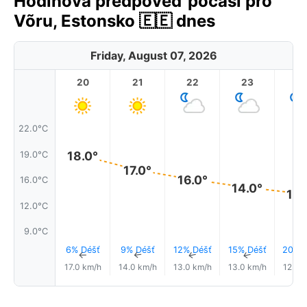
Hodinová předpověď počasí pro
Võru, Estonsko 🇪🇪 dnes
Friday, August 07, 2026
20
21
22
23
22.0°C
18.0°
19.0°C
17.0°
16.0°
16.0°C
14.0°
14.
12.0°C
9.0°C
6% Déšť
9% Déšť
12% Déšť
15% Déšť
20% D
↑
↑
↑
↑
17.0 km/h
14.0 km/h
13.0 km/h
13.0 km/h
12.0 