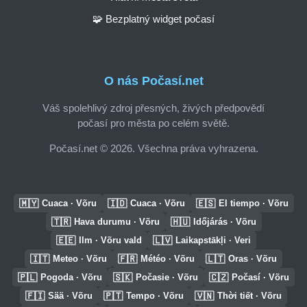
🧩 Bezplatný widget počasí
O nás Počasí.net
Váš spolehlivý zdroj přesných, živých předpovědí
počasí pro města po celém světě.
Počasí.net © 2026. Všechna práva vyhrazena.
🇲🇾
🇮🇩
🇪🇸
Cuaca · Võru
Cuaca · Võru
El tiempo · Võru
🇹🇷
🇭🇺
Hava durumu · Võru
Időjárás · Võru
🇪🇪
🇱🇻
Ilm · Võru vald
Laikapstākļi · Veri
🇮🇹
🇫🇷
🇱🇹
Meteo · Võru
Météo · Võru
Oras · Võru
🇵🇱
🇸🇰
🇨🇿
Pogoda · Võru
Počasie · Võru
Počasí · Võru
🇫🇮
🇵🇹
🇻🇳
Sää · Võru
Tempo · Võru
Thời tiết · Võru