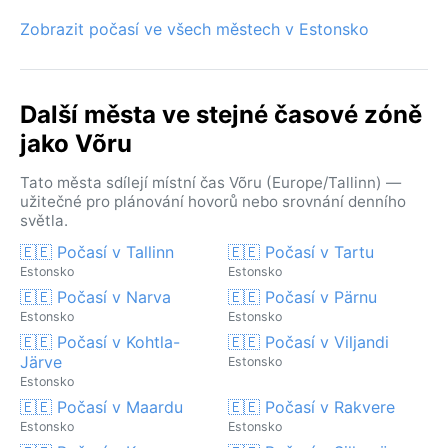
Zobrazit počasí ve všech městech v Estonsko
Další města ve stejné časové zóně
jako Võru
Tato města sdílejí místní čas Võru (Europe/Tallinn) —
užitečné pro plánování hovorů nebo srovnání denního
světla.
🇪🇪 Počasí v Tallinn
🇪🇪 Počasí v Tartu
Estonsko
Estonsko
🇪🇪 Počasí v Narva
🇪🇪 Počasí v Pärnu
Estonsko
Estonsko
🇪🇪 Počasí v Kohtla-
🇪🇪 Počasí v Viljandi
Järve
Estonsko
Estonsko
🇪🇪 Počasí v Maardu
🇪🇪 Počasí v Rakvere
Estonsko
Estonsko