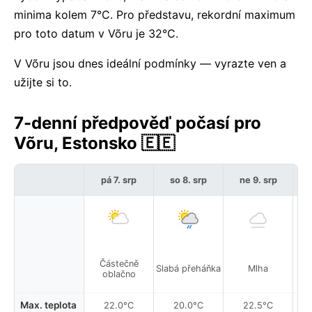
minima kolem 7°C. Pro představu, rekordní maximum
pro toto datum v Võru je 32°C.
V Võru jsou dnes ideální podmínky — vyrazte ven a
užijte si to.
7-denní předpověď počasí pro
Võru, Estonsko 🇪🇪
pá 7. srp
so 8. srp
ne 9. srp
p
Částečně
Slabá přeháňka
Mlha
oblačno
Max. teplota
22.0°C
20.0°C
22.5°C