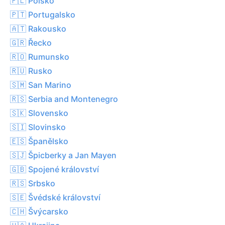
🇵🇱 Polsko
🇵🇹 Portugalsko
🇦🇹 Rakousko
🇬🇷 Řecko
🇷🇴 Rumunsko
🇷🇺 Rusko
🇸🇲 San Marino
🇷🇸 Serbia and Montenegro
🇸🇰 Slovensko
🇸🇮 Slovinsko
🇪🇸 Španělsko
🇸🇯 Špicberky a Jan Mayen
🇬🇧 Spojené království
🇷🇸 Srbsko
🇸🇪 Švédské království
🇨🇭 Švýcarsko