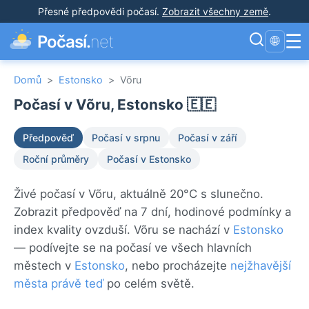
Přesné předpovědi počasí
.
Zobrazit všechny země
.
☰
Počasí.
net
🌐
Domů
>
Estonsko
>
Võru
Počasí v Võru, Estonsko 🇪🇪
Předpověď
Počasí v srpnu
Počasí v září
Roční průměry
Počasí v Estonsko
Živé počasí v Võru, aktuálně 20°C s slunečno.
Zobrazit předpověď na 7 dní, hodinové podmínky a
index kvality ovzduší. Võru se nachází v
Estonsko
— podívejte se na počasí ve všech hlavních
městech v
Estonsko
, nebo procházejte
nejžhavější
města právě teď
po celém světě.