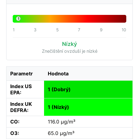
1
1
3
5
7
9
10
Nízký
Znečištění ovzduší je nízké
Parametr
Hodnota
Index US
1 (Dobrý)
EPA:
Index UK
1 (Nízký)
DEFRA:
CO:
116.0 µg/m³
O3:
65.0 µg/m³