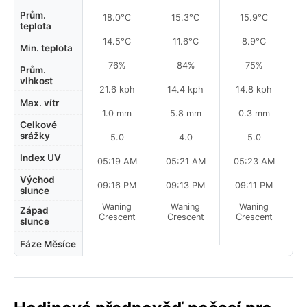
Prům.
18.0°C
15.3°C
15.9°C
teplota
14.5°C
11.6°C
8.9°C
Min. teplota
76%
84%
75%
Prům.
vlhkost
21.6 kph
14.4 kph
14.8 kph
Max. vítr
1.0 mm
5.8 mm
0.3 mm
Celkové
srážky
5.0
4.0
5.0
Index UV
05:19 AM
05:21 AM
05:23 AM
0
Východ
09:16 PM
09:13 PM
09:11 PM
slunce
Waning
Waning
Waning
N
Západ
Crescent
Crescent
Crescent
slunce
Fáze Měsíce