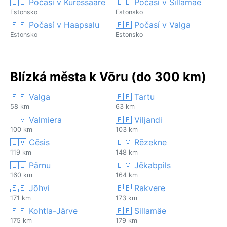
🇪🇪 Počasí v Kuressaare
🇪🇪 Počasí v Sillamäe
Estonsko
Estonsko
🇪🇪 Počasí v Haapsalu
🇪🇪 Počasí v Valga
Estonsko
Estonsko
Blízká města k Võru (do 300 km)
🇪🇪 Valga
🇪🇪 Tartu
58 km
63 km
🇱🇻 Valmiera
🇪🇪 Viljandi
100 km
103 km
🇱🇻 Cēsis
🇱🇻 Rēzekne
119 km
148 km
🇪🇪 Pärnu
🇱🇻 Jēkabpils
160 km
164 km
🇪🇪 Jõhvi
🇪🇪 Rakvere
171 km
173 km
🇪🇪 Kohtla-Järve
🇪🇪 Sillamäe
175 km
179 km