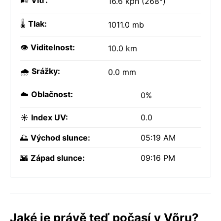
🌬️
Vítr:
16.6 kph (268°)
🌡️
Tlak:
1011.0 mb
👁️
Viditelnost:
10.0 km
🌧️
Srážky:
0.0 mm
☁️
Oblačnost:
0%
☀️
Index UV:
0.0
🌅
Východ slunce:
05:19 AM
🌇
Západ slunce:
09:16 PM
Jaké je právě teď počasí v Võru?