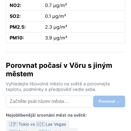
NO2:
0.7 µg/m³
SO2:
0.1 µg/m³
PM2.5:
2.3 µg/m³
PM10:
3.9 µg/m³
Porovnat počasí v Võru s jiným
městem
Vyhledejte libovolné město na světě a porovnejte
teplotu, podmínky a předpověď vedle sebe.
Porovnat →
Nejoblíbenější srovnání měst na světě:
🇯🇵 Tokio vs 🇺🇸 Las Vegas