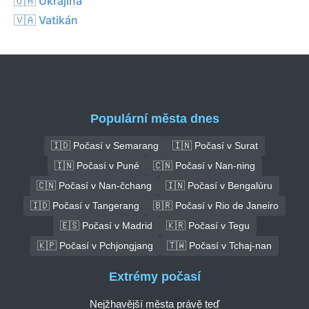
🇺🇦 Ukrajina
🇻🇦 Vatikán
Populární města dnes
🇮🇩 Počasí v Semarang
🇮🇳 Počasí v Surat
🇮🇳 Počasí v Puné
🇨🇳 Počasí v Nan-ning
🇨🇳 Počasí v Nan-čchang
🇮🇳 Počasí v Bengalúru
🇮🇩 Počasí v Tangerang
🇧🇷 Počasí v Rio de Janeiro
🇪🇸 Počasí v Madrid
🇰🇷 Počasí v Tegu
🇰🇵 Počasí v Pchjongjang
🇹🇼 Počasí v Tchaj-nan
Extrémy počasí
Nejžhavější města právě teď