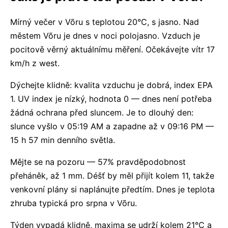
Mírný večer v Võru s teplotou 20°C, s jasno. Nad
městem Võru je dnes v noci polojasno. Vzduch je
pocitově věrný aktuálnímu měření. Očekávejte vítr 17
km/h z west.
Dýchejte klidně: kvalita vzduchu je dobrá, index EPA
1. UV index je nízký, hodnota 0 — dnes není potřeba
žádná ochrana před sluncem. Je to dlouhý den:
slunce vyšlo v 05:19 AM a zapadne až v 09:16 PM —
15 h 57 min denního světla.
Mějte se na pozoru — 57% pravděpodobnost
přeháněk, až 1 mm. Déšť by měl přijít kolem 11, takže
venkovní plány si naplánujte předtím. Dnes je teplota
zhruba typická pro srpna v Võru.
Týden vypadá klidně, maxima se udrží kolem 21°C a