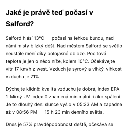
Jaké je právě teď počasí v
Salford?
Salford hlásí 13°C — počasí na lehkou bundu, nad
námi místy blízký déšť. Nad městem Salford se světlo
neustále mění díky polojasné obloze. Pocitová
teplota je jen o něco níže, kolem 10°C. Očekávejte
vítr 17 km/h z west. Vzduch je syrový a vlhký, vlhkost
vzduchu je 71%.
Dýchejte klidně: kvalita vzduchu je dobrá, index EPA
1. Mírný UV index 0 znamená minimální riziko spálení.
Je to dlouhý den: slunce vyšlo v 05:33 AM a zapadne
až v 08:56 PM — 15 h 23 min denního světla.
Dnes je 57% pravděpodobnost deště, očekává se