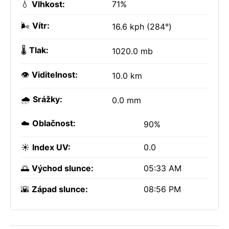
💧
Vlhkost:
71%
🌬️
Vítr:
16.6 kph (284°)
🌡️
Tlak:
1020.0 mb
👁️
Viditelnost:
10.0 km
🌧️
Srážky:
0.0 mm
☁️
Oblačnost:
90%
☀️
Index UV:
0.0
🌅
Východ slunce:
05:33 AM
🌇
Západ slunce:
08:56 PM