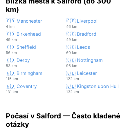
Blízká města k Salford (do 300
km)
🇬🇧 Manchester
🇬🇧 Liverpool
4 km
46 km
🇬🇧 Birkenhead
🇬🇧 Bradford
49 km
49 km
🇬🇧 Sheffield
🇬🇧 Leeds
56 km
60 km
🇬🇧 Derby
🇬🇧 Nottingham
83 km
96 km
🇬🇧 Birmingham
🇬🇧 Leicester
115 km
122 km
🇬🇧 Coventry
🇬🇧 Kingston upon Hull
131 km
132 km
Počasí v Salford — Často kladené
otázky