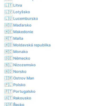
🇱🇹 Litva
🇱🇻 Lotyšsko
🇱🇺 Lucembursko
🇭🇺 Maďarsko
🇲🇰 Makedonie
🇲🇹 Malta
🇲🇩 Moldavská republika
🇲🇨 Monako
🇩🇪 Německo
🇳🇱 Nizozemsko
🇳🇴 Norsko
🇮🇲 Ostrov Man
🇵🇱 Polsko
🇵🇹 Portugalsko
🇦🇹 Rakousko
🇬🇷 Řecko