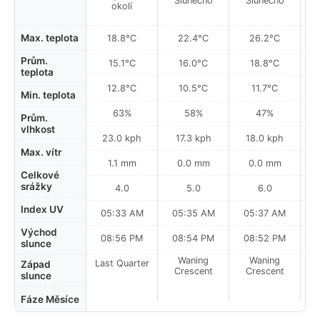
Slunečno
Slunečno
okolí
Max. teplota
18.8°C
22.4°C
26.2°C
Prům.
15.1°C
16.0°C
18.8°C
teplota
12.8°C
10.5°C
11.7°C
Min. teplota
63%
58%
47%
Prům.
vlhkost
23.0 kph
17.3 kph
18.0 kph
Max. vítr
1.1 mm
0.0 mm
0.0 mm
Celkové
srážky
4.0
5.0
6.0
Index UV
05:33 AM
05:35 AM
05:37 AM
0
Východ
08:56 PM
08:54 PM
08:52 PM
slunce
Waning
Waning
Last Quarter
Západ
Crescent
Crescent
slunce
Fáze Měsíce