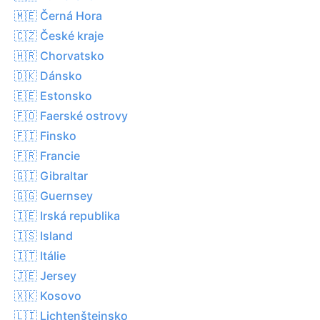
🇲🇪 Černá Hora
🇨🇿 České kraje
🇭🇷 Chorvatsko
🇩🇰 Dánsko
🇪🇪 Estonsko
🇫🇴 Faerské ostrovy
🇫🇮 Finsko
🇫🇷 Francie
🇬🇮 Gibraltar
🇬🇬 Guernsey
🇮🇪 Irská republika
🇮🇸 Island
🇮🇹 Itálie
🇯🇪 Jersey
🇽🇰 Kosovo
🇱🇮 Lichtenštejnsko