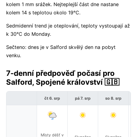
kolem 1 mm srážek. Nejteplejší část dne nastane
kolem 14 s teplotou okolo 19°C.
Sedmidenní trend je oteplování, teploty vystoupají až
k 30°C do Monday.
Sečteno: dnes je v Salford skvělý den na pobyt
venku.
7-denní předpověď počasí pro
Salford, Spojené království 🇬🇧
čt 6. srp
pá 7. srp
so 8. srp
Místy déšť v