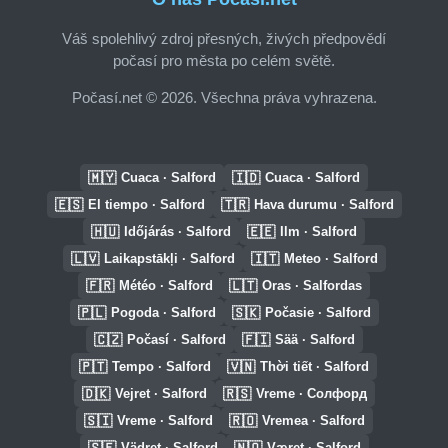
Váš spolehlivý zdroj přesných, živých předpovědí
počasí pro města po celém světě.
Počasí.net © 2026. Všechna práva vyhrazena.
🇲🇾
🇮🇩
Cuaca · Salford
Cuaca · Salford
🇪🇸
🇹🇷
El tiempo · Salford
Hava durumu · Salford
🇭🇺
🇪🇪
Időjárás · Salford
Ilm · Salford
🇱🇻
🇮🇹
Laikapstākļi · Salford
Meteo · Salford
🇫🇷
🇱🇹
Météo · Salford
Oras · Salfordas
🇵🇱
🇸🇰
Pogoda · Salford
Počasie · Salford
🇨🇿
🇫🇮
Počasí · Salford
Sää · Salford
🇵🇹
🇻🇳
Tempo · Salford
Thời tiết · Salford
🇩🇰
🇷🇸
Vejret · Salford
Vreme · Солфорд
🇸🇮
🇷🇴
Vreme · Salford
Vremea · Salford
🇸🇪
🇳🇴
Vädret · Salford
Været · Salford