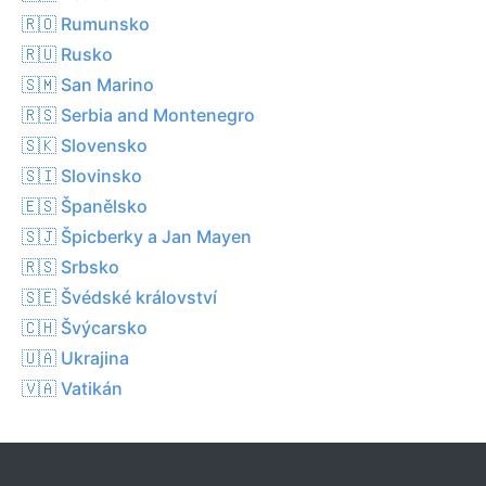
🇷🇴 Rumunsko
🇷🇺 Rusko
🇸🇲 San Marino
🇷🇸 Serbia and Montenegro
🇸🇰 Slovensko
🇸🇮 Slovinsko
🇪🇸 Španělsko
🇸🇯 Špicberky a Jan Mayen
🇷🇸 Srbsko
🇸🇪 Švédské království
🇨🇭 Švýcarsko
🇺🇦 Ukrajina
🇻🇦 Vatikán