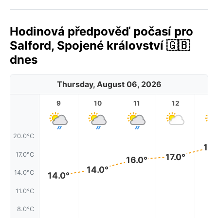
Hodinová předpověď počasí pro
Salford, Spojené království 🇬🇧
dnes
Thursday, August 06, 2026
9
10
11
12
1
20.0°C
18.
17.0°C
17.0°
16.0°
14.0°
14.0°C
14.0°
11.0°C
8.0°C