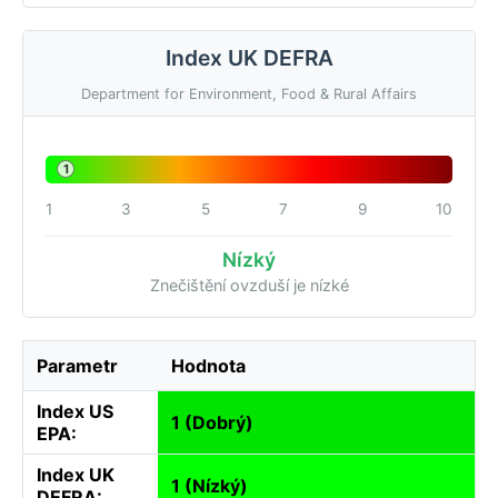
Index UK DEFRA
Department for Environment, Food & Rural Affairs
1
1
3
5
7
9
10
Nízký
Znečištění ovzduší je nízké
Parametr
Hodnota
Index US
1 (Dobrý)
EPA:
Index UK
1 (Nízký)
DEFRA: