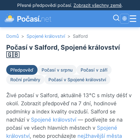
Přesné předpovědi počasí
.
Zobrazit všechny země
.
☰
Počasí.
net
🌐
Domů
>
Spojené království
>
Salford
Počasí v Salford, Spojené království
🇬🇧
Předpověď
Počasí v srpnu
Počasí v září
Roční průměry
Počasí v Spojené království
Živé počasí v Salford, aktuálně 13°C s místy déšť v
okolí. Zobrazit předpověď na 7 dní, hodinové
podmínky a index kvality ovzduší. Salford se
nachází v
Spojené království
— podívejte se na
počasí ve všech hlavních městech v
Spojené
království
, nebo procházejte
nejžhavější města