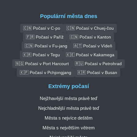
Populární města dnes
🇨🇳 Počasí v C-po
🇨🇳 Počasí v Chuej-čou
🇫🇷 Počasí v Paříž
🇨🇳 Počasí v Kanton
🇨🇳 Počasí v Fu-jang
🇦🇹 Počasí v Vídeň
🇰🇷 Počasí v Tegu
🇰🇪 Počasí v Kakamega
🇳🇬 Počasí v Port Harcourt
🇷🇺 Počasí v Petrohrad
🇰🇵 Počasí v Pchjongjang
🇰🇷 Počasí v Busan
Extrémy počasí
Nejžhavější města právě teď
Nejchladnější města právě teď
Města s nejvíce deštěm
Města s největším větrem