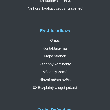
Nejslunnější města
Nejhorší kvalita ovzduší právě teď
Rychlé odkazy
O nás
Kontaktujte nás
Mapa stránek
Všechny kontinenty
Všechny země
Hlavní města světa
🧩 Bezplatný widget počasí
O nás Počasí.net