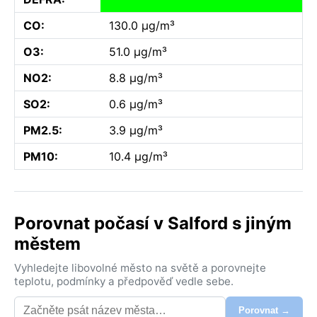
CO:
130.0 µg/m³
O3:
51.0 µg/m³
NO2:
8.8 µg/m³
SO2:
0.6 µg/m³
PM2.5:
3.9 µg/m³
PM10:
10.4 µg/m³
Porovnat počasí v Salford s jiným
městem
Vyhledejte libovolné město na světě a porovnejte
teplotu, podmínky a předpověď vedle sebe.
Porovnat →