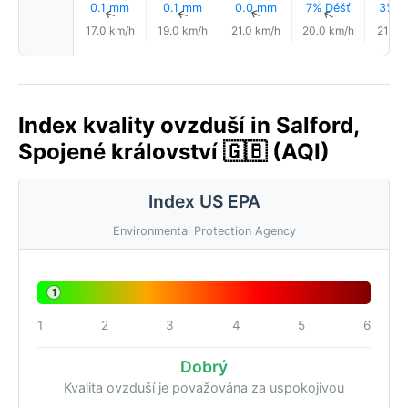
0.1 mm
0.1 mm
0.0 mm
7% Déšť
3% D
↑
↑
↑
↑
17.0 km/h
19.0 km/h
21.0 km/h
20.0 km/h
21.0 
Index kvality ovzduší in Salford,
Spojené království 🇬🇧 (AQI)
Index US EPA
Environmental Protection Agency
1
1
2
3
4
5
6
Dobrý
Kvalita ovzduší je považována za uspokojivou