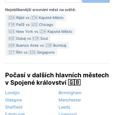
Nejoblíbenější srovnání měst na světě:
🇸🇦 Rijád vs 🇿🇦 Kapské Město
🇫🇷 Paříž vs 🇺🇸 Chicago
🇺🇸 New York vs 🇿🇦 Kapské Město
🇦🇪 Dubaj vs 🇰🇷 Soul
🇦🇷 Buenos Aires vs 🇮🇳 Bombaj
🇮🇹 Řím vs 🇸🇬 Singapore
Počasí v dalších hlavních městech
v Spojené království 🇬🇧
Londýn
Birmingham
Glasgow
Manchester
Sheffield
Leeds
Edinburgh
Liverpool