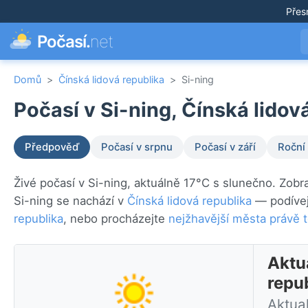
Přes
Počasí.
net
Domů
>
Čínská lidová republika
>
Si-ning
Počasí v Si-ning, Čínská lidov
Předpověď
Počasí v srpnu
Počasí v září
Roční
Živé počasí v Si-ning, aktuálně 17°C s slunečno. Zobr
Si-ning se nachází v
Čínská lidová republika
— podívej
republika
, nebo procházejte
nejžhavější města právě 
Aktuá
repu
Aktua