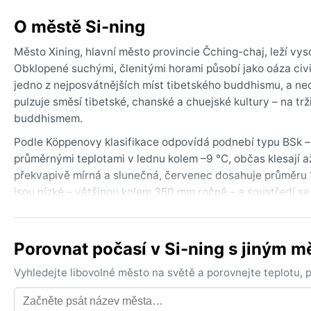
O městě Si-ning
Město Xining, hlavní město provincie Čching-chaj, leží vy
Obklopené suchými, členitými horami působí jako oáza civ
jedno z nejposvátnějších míst tibetského buddhismu, a ned
pulzuje směsí tibetské, chanské a chuejské kultury – na trž
buddhismem.
Podle Köppenovy klasifikace odpovídá podnebí typu BSk – 
průměrnými teplotami v lednu kolem –9 °C, občas klesají až 
překvapivě mírná a slunečná, červenec dosahuje průměru 
jsou nízké – většinou kolem 350 mm ročně – a soustředí se
celoročně nízká. Při balení se hodí vrstvení: na zimu silná 
nepromokavá bunda.
Porovnat počasí v Si-ning s jiným 
Nejpříjemnější období pro návštěvu z hlediska počasí je od 
okolí. Pozoruhodným jevem je výrazný denní teplotní rozdíl
Vyhledejte libovolné město na světě a porovnejte teplotu,
se objevují prachové bouře a silný vítr, který sem vane z 
lijáky dokáží provizorně změnit ráz ulic. V zimě se místy tv