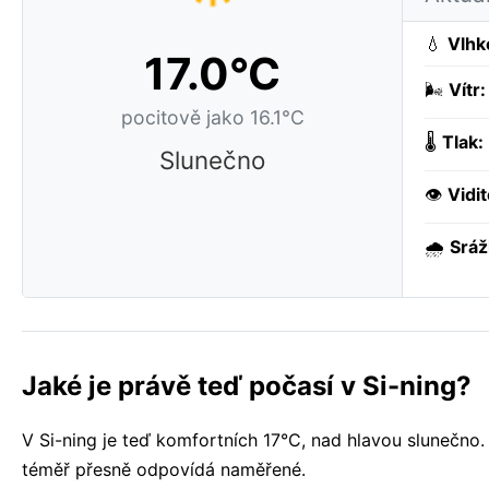
💧
Vlhk
17.0°C
🌬️
Vítr:
pocitově jako 16.1°C
🌡️
Tlak:
Slunečno
👁️
Vidit
🌧️
Sráž
Jaké je právě teď počasí v Si-ning?
V Si-ning je teď komfortních 17°C, nad hlavou slunečno
téměř přesně odpovídá naměřené.