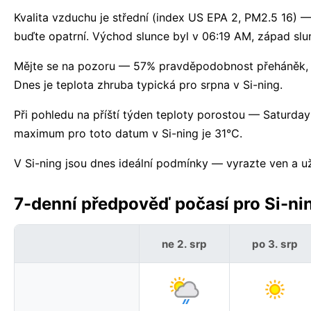
Kvalita vzduchu je střední (index US EPA 2, PM2.5 16) — 
buďte opatrní. Východ slunce byl v 06:19 AM, západ slun
Mějte se na pozoru — 57% pravděpodobnost přeháněk, a
Dnes je teplota zhruba typická pro srpna v Si-ning.
Při pohledu na příští týden teploty porostou — Saturday
maximum pro toto datum v Si-ning je 31°C.
V Si-ning jsou dnes ideální podmínky — vyrazte ven a uži
7-denní předpověď počasí pro Si-nin
ne 2. srp
po 3. srp