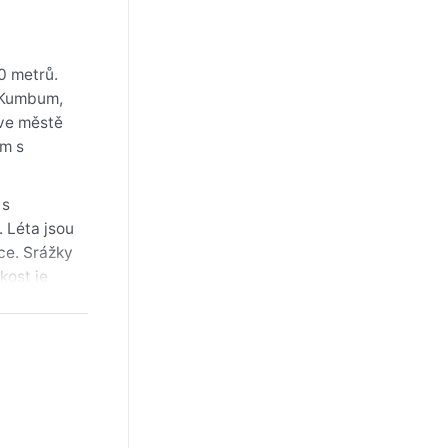
0 metrů.
r Kumbum,
 ve městě
ám s
 s
. Léta jsou
ce. Srážky
kost je
r a
výlety do
na podzim
 letní