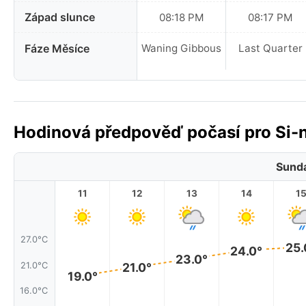
Západ slunce
08:18 PM
08:17 PM
Fáze Měsíce
Waning Gibbous
Last Quarter
Hodinová předpověď počasí pro Si-ni
Sunda
11
12
13
14
1
27.0°C
25.
24.0°
23.0°
21.0°
21.0°C
19.0°
16.0°C