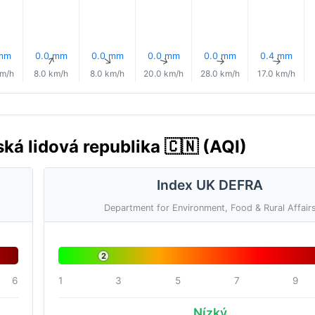
 mm
0.0 mm
0.0 mm
0.0 mm
0.0 mm
0.4 mm
↑
↑
↑
↑
↑
↑
km/h
8.0 km/h
8.0 km/h
20.0 km/h
28.0 km/h
17.0 km/h
ská lidová republika 🇨🇳 (AQI)
Index UK DEFRA
Department for Environment, Food & Rural Affair
2
6
1
3
5
7
9
Nízký