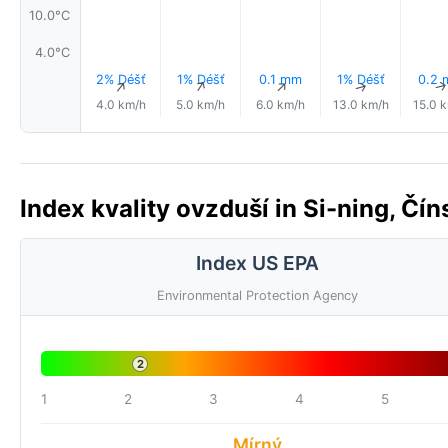
10.0°C
4.0°C
2% Déšť
1% Déšť
0.1 mm
1% Déšť
0.2
↑
↑
↑
↑
4.0 km/h
5.0 km/h
6.0 km/h
13.0 km/h
15.0 
Index kvality ovzduší in Si-ning, Čín
Index US EPA
Environmental Protection Agency
2
1
2
3
4
5
Mírný