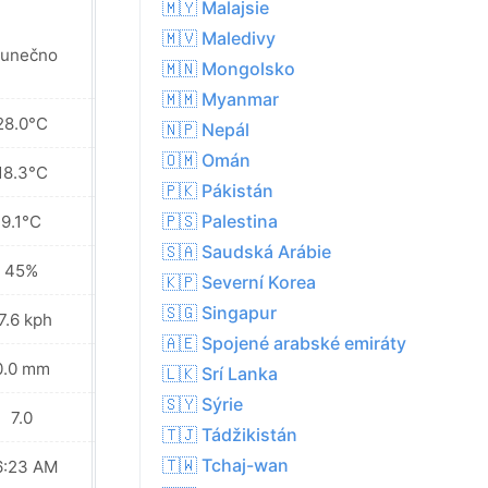
🇲🇾 Malajsie
🇲🇻 Maledivy
lunečno
Slunečno
🇲🇳 Mongolsko
🇲🇲 Myanmar
28.0°C
29.3°C
🇳🇵 Nepál
🇴🇲 Omán
18.3°C
19.7°C
🇵🇰 Pákistán
🇵🇸 Palestina
9.1°C
10.1°C
🇸🇦 Saudská Arábie
45%
43%
🇰🇵 Severní Korea
🇸🇬 Singapur
7.6 kph
20.9 kph
🇦🇪 Spojené arabské emiráty
0.0 mm
0.0 mm
🇱🇰 Srí Lanka
🇸🇾 Sýrie
7.0
7.0
🇹🇯 Tádžikistán
🇹🇼 Tchaj-wan
6:23 AM
06:24 AM