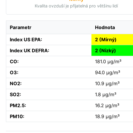
Kvalita ovzduší je přijatelná pro většinu lidí
Parametr
Hodnota
Index US EPA:
2 (Mírný)
Index UK DEFRA:
2 (Nízký)
CO:
181.0 µg/m³
O3:
94.0 µg/m³
NO2:
10.9 µg/m³
SO2:
1.8 µg/m³
PM2.5:
16.2 µg/m³
PM10:
18.9 µg/m³