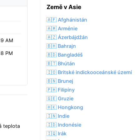
Země v Asie
%
🇦🇫 Afghánistán
🇦🇲 Arménie
🇦🇿 Ázerbájdžán
19 AM
🇧🇭 Bahrajn
18 PM
🇧🇩 Bangladéš
🇧🇹 Bhútán
🇮🇴 Britské indickooceánské území
🇧🇳 Brunej
🇵🇭 Filipíny
🇬🇪 Gruzie
🇭🇰 Hongkong
🇮🇳 Indie
🇮🇩 Indonésie
á teplota
🇮🇶 Irák