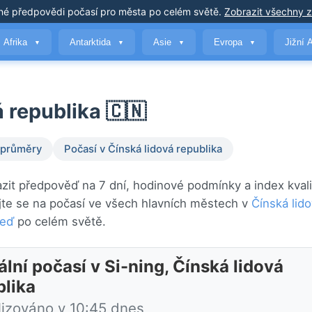
né předpovědi počasí
pro města po celém světě
.
Zobrazit všechny 
Afrika
Antarktida
Asie
Evropa
Jižní 
▼
▼
▼
▼
á republika 🇨🇳
 průměry
Počasí v Čínská lidová republika
azit předpověď na 7 dní, hodinové podmínky a index kvali
te se na počasí ve všech hlavních městech v
Čínská lid
teď
po celém světě.
lní počasí v Si-ning, Čínská lidová
blika
lizováno v 10:45 dnes