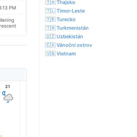
🇹🇭 Thajsko
8:13 PM
08:12 PM
🇹🇱 Timor-Leste
🇹🇷 Turecko
Waning
Waning
rescent
Crescent
🇹🇲 Turkmenistán
🇺🇿 Uzbekistán
🇨🇽 Vánoční ostrov
🇻🇳 Vietnam
21
22
23
1
2