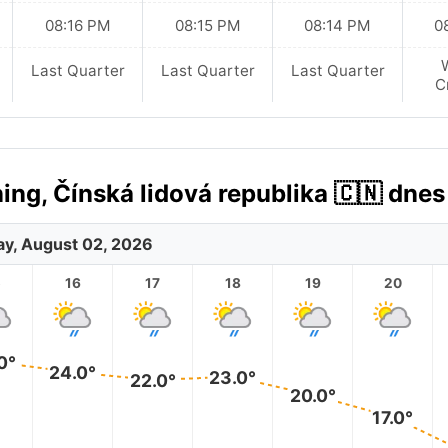
08:16 PM
08:15 PM
08:14 PM
0
Last Quarter
Last Quarter
Last Quarter
C
ng, Čínská lidová republika 🇨🇳 dnes
y, August 02, 2026
5
16
17
18
19
20
0°
24.0°
23.0°
22.0°
20.0°
17.0°