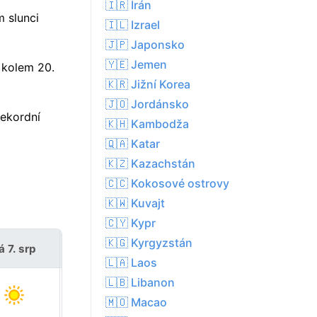
🇮🇷 Írán
m slunci
🇮🇱 Izrael
🇯🇵 Japonsko
🇾🇪 Jemen
 kolem 20.
🇰🇷 Jižní Korea
🇯🇴 Jordánsko
rekordní
🇰🇭 Kambodža
🇶🇦 Katar
🇰🇿 Kazachstán
🇨🇨 Kokosové ostrovy
🇰🇼 Kuvajt
🇨🇾 Kypr
🇰🇬 Kyrgyzstán
á 7. srp
so 8. srp
🇱🇦 Laos
🇱🇧 Libanon
🇲🇴 Macao