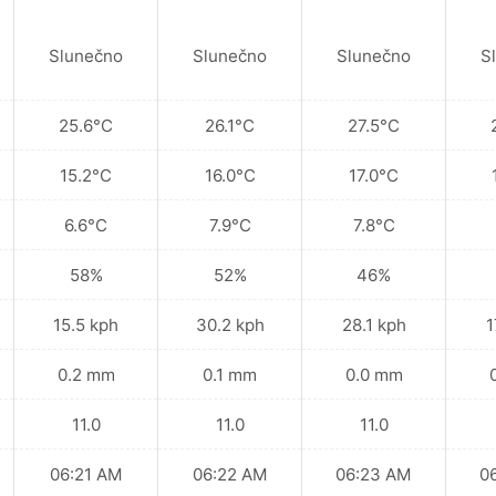
Slunečno
Slunečno
Slunečno
S
25.6°C
26.1°C
27.5°C
15.2°C
16.0°C
17.0°C
6.6°C
7.9°C
7.8°C
58%
52%
46%
15.5 kph
30.2 kph
28.1 kph
1
0.2 mm
0.1 mm
0.0 mm
11.0
11.0
11.0
06:21 AM
06:22 AM
06:23 AM
0