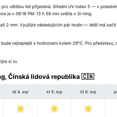
pro většinu lidí přijatelná. Střední UV index 5 — v polední
ce je v 08:18 PM: 13 h 59 min světla v Si-ning.
ž 2 mm. Využijte následujících pár hodin — déšť má začít
 bude nejteplejší s hodnotami kolem 29°C. Pro představu, 
jte si to.
g, Čínská lidová republika 🇨🇳
út 4. srp
st 5. srp
čt 6. srp
p