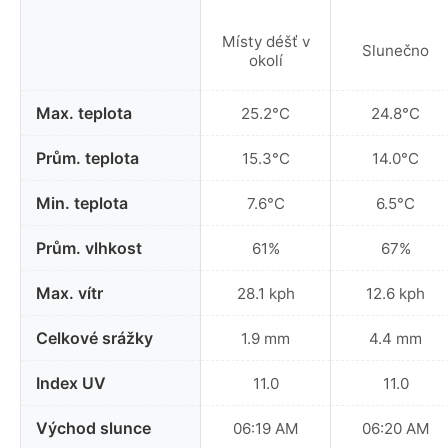
Místy déšť v
Slunečno
okolí
Max. teplota
25.2°C
24.8°C
Prům. teplota
15.3°C
14.0°C
Min. teplota
7.6°C
6.5°C
Prům. vlhkost
61%
67%
Max. vítr
28.1 kph
12.6 kph
Celkové srážky
1.9 mm
4.4 mm
Index UV
11.0
11.0
Východ slunce
06:19 AM
06:20 AM