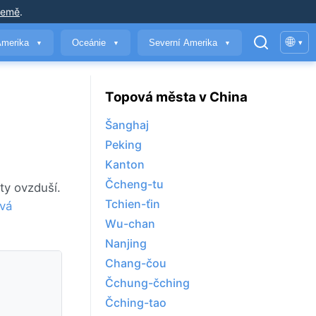
země
.
🌐
Amerika
Oceánie
Severní Amerika
▾
▼
▼
▼
Topová města v China
Šanghaj
Peking
Kanton
Čcheng-tu
ty ovzduší.
Tchien-ťin
ová
Wu-chan
Nanjing
Chang-čou
Čchung-čching
Čching-tao