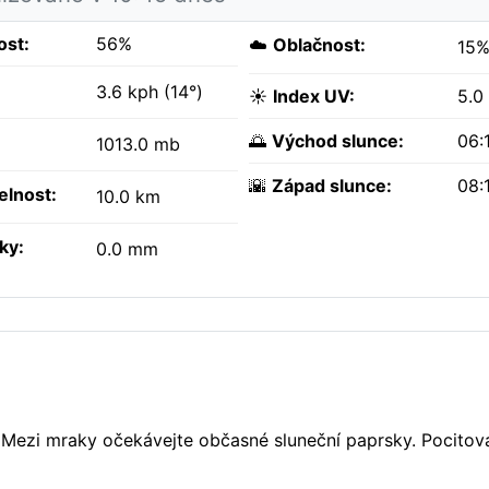
ost:
56%
☁️
Oblačnost:
15
3.6 kph (14°)
☀️
Index UV:
5.0
🌅
Východ slunce:
06:
1013.0 mb
🌇
Západ slunce:
08:
elnost:
10.0 km
ky:
0.0 mm
. Mezi mraky očekávejte občasné sluneční paprsky. Pocitov