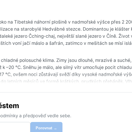
soko na Tibetské náhorní plošině v nadmořské výšce přes 2 20
ilizace na starobylé Hedvábné stezce. Dominantou je klášte
aleké jezero Čching-chaj, největší slané jezero v Číně. Život
ištích voní jačí máslo a šafrán, zatímco v mešitách se mísí isl
chladné polosuché klima. Zimy jsou dlouhé, mrazivé a suché,
k –20 °C. Sněhu je málo, ale silný vítr umocňuje pocit chladu
17 °C, ovšem noci zůstávají svěží díky vysoké nadmořské výš
 do letních měsíců ve formě krátkých, prudkých přeháněk. Vlh
péřovka a termoprádlo, na léto lehké věci, ale i mikina na veče
městem
května do září, kdy dny bývají teplé a slunečné, ideální pro 
 – v létě může být 25 °C přes den a k 10 °C v noci. Na jaře a 
 podmínky a předpověď vedle sebe.
vyprahlých stepí. Monzun do Xiningu nedosahuje, přesto krátké
oří řídká ranní mlha, ale slunečné dny převažují – díky vysoké
Porovnat →