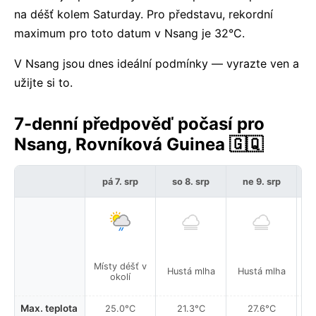
na déšť kolem Saturday. Pro představu, rekordní
maximum pro toto datum v Nsang je 32°C.
V Nsang jsou dnes ideální podmínky — vyrazte ven a
užijte si to.
7-denní předpověď počasí pro
Nsang, Rovníková Guinea 🇬🇶
pá 7. srp
so 8. srp
ne 9. srp
p
Místy déšť v
Hustá mlha
Hustá mlha
H
okolí
Max. teplota
25.0°C
21.3°C
27.6°C