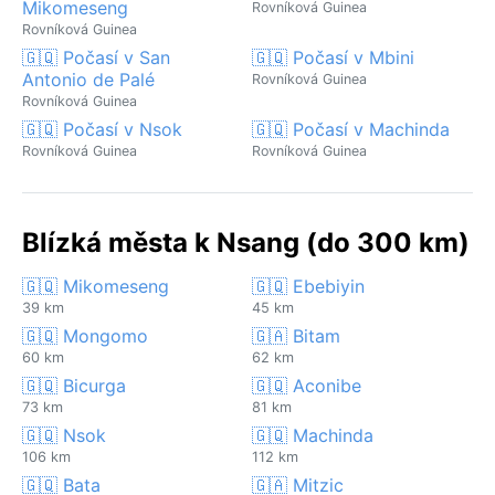
Mikomeseng
Rovníková Guinea
Rovníková Guinea
🇬🇶 Počasí v San
🇬🇶 Počasí v Mbini
Antonio de Palé
Rovníková Guinea
Rovníková Guinea
🇬🇶 Počasí v Nsok
🇬🇶 Počasí v Machinda
Rovníková Guinea
Rovníková Guinea
Blízká města k Nsang (do 300 km)
🇬🇶 Mikomeseng
🇬🇶 Ebebiyin
39 km
45 km
🇬🇶 Mongomo
🇬🇦 Bitam
60 km
62 km
🇬🇶 Bicurga
🇬🇶 Aconibe
73 km
81 km
🇬🇶 Nsok
🇬🇶 Machinda
106 km
112 km
🇬🇶 Bata
🇬🇦 Mitzic