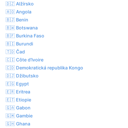
🇩🇿 Alžírsko
🇦🇴 Angola
🇧🇯 Benin
🇧🇼 Botswana
🇧🇫 Burkina Faso
🇧🇮 Burundi
🇹🇩 Čad
🇨🇮 Côte d’Ivoire
🇨🇩 Demokratická republika Kongo
🇩🇯 Džibutsko
🇪🇬 Egypt
🇪🇷 Eritrea
🇪🇹 Etiopie
🇬🇦 Gabon
🇬🇲 Gambie
🇬🇭 Ghana