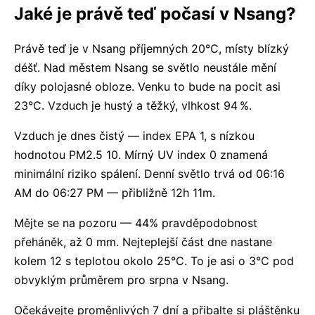
Jaké je právě teď počasí v Nsang?
Právě teď je v Nsang příjemných 20°C, místy blízký
déšť. Nad městem Nsang se světlo neustále mění
díky polojasné obloze. Venku to bude na pocit asi
23°C. Vzduch je hustý a těžký, vlhkost 94 %.
Vzduch je dnes čistý — index EPA 1, s nízkou
hodnotou PM2.5 10. Mírný UV index 0 znamená
minimální riziko spálení. Denní světlo trvá od 06:16
AM do 06:27 PM — přibližně 12h 11m.
Mějte se na pozoru — 44% pravděpodobnost
přeháněk, až 0 mm. Nejteplejší část dne nastane
kolem 12 s teplotou okolo 25°C. To je asi o 3°C pod
obvyklým průměrem pro srpna v Nsang.
Očekávejte proměnlivých 7 dní a přibalte si pláštěnku