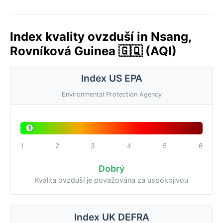
Index kvality ovzduší in Nsang,
Rovníková Guinea 🇬🇶 (AQI)
Index US EPA
Environmental Protection Agency
1
1
2
3
4
5
6
Dobrý
Kvalita ovzduší je považována za uspokojivou
Index UK DEFRA