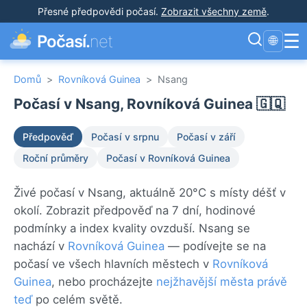
Přesné předpovědi počasí
.
Zobrazit všechny země
.
☰
Počasí.
net
🌐
Domů
>
Rovníková Guinea
>
Nsang
Počasí v Nsang, Rovníková Guinea 🇬🇶
Předpověď
Počasí v srpnu
Počasí v září
Roční průměry
Počasí v Rovníková Guinea
Živé počasí v Nsang, aktuálně 20°C s místy déšť v
okolí. Zobrazit předpověď na 7 dní, hodinové
podmínky a index kvality ovzduší. Nsang se
nachází v
Rovníková Guinea
— podívejte se na
počasí ve všech hlavních městech v
Rovníková
Guinea
, nebo procházejte
nejžhavější města právě
teď
po celém světě.