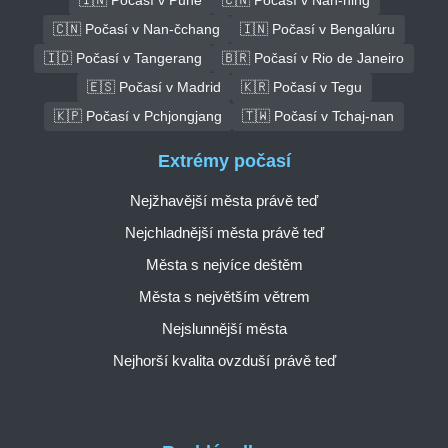
🇨🇳 Počasí v Nan-čchang
🇮🇳 Počasí v Bengalúru
🇮🇩 Počasí v Tangerang
🇧🇷 Počasí v Rio de Janeiro
🇪🇸 Počasí v Madrid
🇰🇷 Počasí v Tegu
🇰🇵 Počasí v Pchjongjang
🇹🇼 Počasí v Tchaj-nan
Extrémy počasí
Nejžhavější města právě teď
Nejchladnější města právě teď
Města s nejvíce deštěm
Města s největším větrem
Nejslunnější města
Nejhorší kvalita ovzduší právě teď