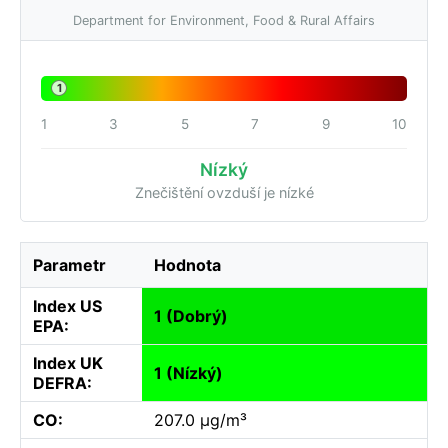
Department for Environment, Food & Rural Affairs
1
1
3
5
7
9
10
Nízký
Znečištění ovzduší je nízké
Parametr
Hodnota
Index US
1 (Dobrý)
EPA:
Index UK
1 (Nízký)
DEFRA:
CO:
207.0 µg/m³