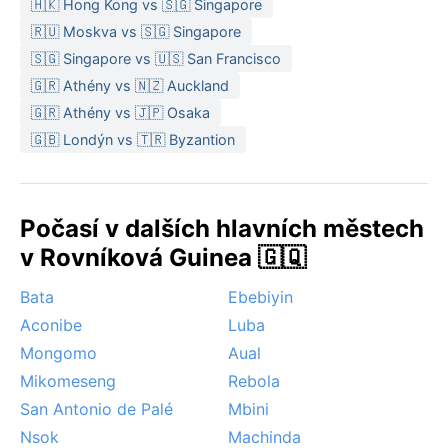
🇭🇰 Hong Kong vs 🇸🇬 Singapore
🇷🇺 Moskva vs 🇸🇬 Singapore
🇸🇬 Singapore vs 🇺🇸 San Francisco
🇬🇷 Athény vs 🇳🇿 Auckland
🇬🇷 Athény vs 🇯🇵 Osaka
🇬🇧 Londýn vs 🇹🇷 Byzantion
Počasí v dalších hlavních městech
v Rovníková Guinea 🇬🇶
Bata
Ebebiyin
Aconibe
Luba
Mongomo
Aual
Mikomeseng
Rebola
San Antonio de Palé
Mbini
Nsok
Machinda