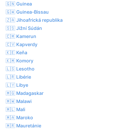
🇬🇳 Guinea
🇬🇼 Guinea-Bissau
🇿🇦 Jihoafrická republika
🇸🇸 Jižní Súdán
🇨🇲 Kamerun
🇨🇻 Kapverdy
🇰🇪 Keňa
🇰🇲 Komory
🇱🇸 Lesotho
🇱🇷 Libérie
🇱🇾 Libye
🇲🇬 Madagaskar
🇲🇼 Malawi
🇲🇱 Mali
🇲🇦 Maroko
🇲🇷 Mauretánie