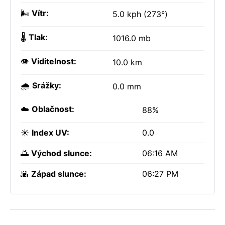
🌬️
Vítr:
5.0 kph (273°)
🌡️
Tlak:
1016.0 mb
👁️
Viditelnost:
10.0 km
🌧️
Srážky:
0.0 mm
☁️
Oblačnost:
88%
☀️
Index UV:
0.0
🌅
Východ slunce:
06:16 AM
🌇
Západ slunce:
06:27 PM