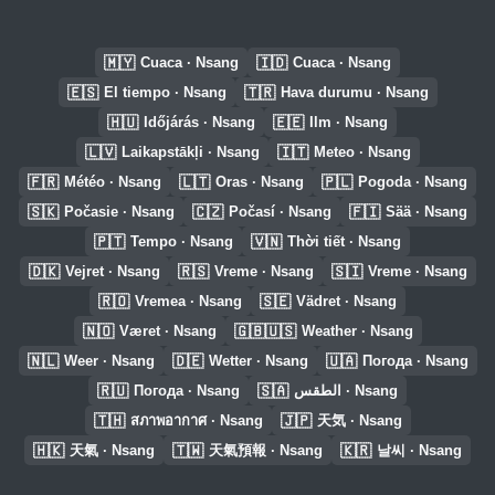
🇲🇾
🇮🇩
Cuaca · Nsang
Cuaca · Nsang
🇪🇸
🇹🇷
El tiempo · Nsang
Hava durumu · Nsang
🇭🇺
🇪🇪
Időjárás · Nsang
Ilm · Nsang
🇱🇻
🇮🇹
Laikapstākļi · Nsang
Meteo · Nsang
🇫🇷
🇱🇹
🇵🇱
Météo · Nsang
Oras · Nsang
Pogoda · Nsang
🇸🇰
🇨🇿
🇫🇮
Počasie · Nsang
Počasí · Nsang
Sää · Nsang
🇵🇹
🇻🇳
Tempo · Nsang
Thời tiết · Nsang
🇩🇰
🇷🇸
🇸🇮
Vejret · Nsang
Vreme · Nsang
Vreme · Nsang
🇷🇴
🇸🇪
Vremea · Nsang
Vädret · Nsang
🇳🇴
🇬🇧🇺🇸
Været · Nsang
Weather · Nsang
🇳🇱
🇩🇪
🇺🇦
Weer · Nsang
Wetter · Nsang
Погода · Nsang
🇷🇺
🇸🇦
Погода · Nsang
الطقس · Nsang
🇹🇭
🇯🇵
สภาพอากาศ · Nsang
天気 · Nsang
🇭🇰
🇹🇼
🇰🇷
天氣 · Nsang
天氣預報 · Nsang
날씨 · Nsang