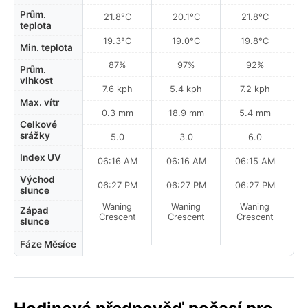
Prům.
21.8°C
20.1°C
21.8°C
teplota
19.3°C
19.0°C
19.8°C
Min. teplota
87%
97%
92%
Prům.
vlhkost
7.6 kph
5.4 kph
7.2 kph
Max. vítr
0.3 mm
18.9 mm
5.4 mm
Celkové
srážky
5.0
3.0
6.0
Index UV
06:16 AM
06:16 AM
06:15 AM
Východ
06:27 PM
06:27 PM
06:27 PM
slunce
Waning
Waning
Waning
N
Západ
Crescent
Crescent
Crescent
slunce
Fáze Měsíce