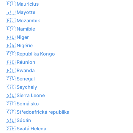
🇲🇺 Mauricius
🇾🇹 Mayotte
🇲🇿 Mozambik
🇳🇦 Namibie
🇳🇪 Niger
🇳🇬 Nigérie
🇨🇬 Republika Kongo
🇷🇪 Réunion
🇷🇼 Rwanda
🇸🇳 Senegal
🇸🇨 Seychely
🇸🇱 Sierra Leone
🇸🇴 Somálsko
🇨🇫 Středoafrická republika
🇸🇩 Súdán
🇸🇭 Svatá Helena