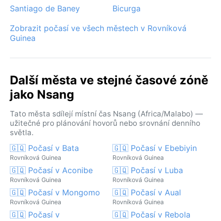
Santiago de Baney
Bicurga
Zobrazit počasí ve všech městech v Rovníková
Guinea
Další města ve stejné časové zóně
jako Nsang
Tato města sdílejí místní čas Nsang (Africa/Malabo) —
užitečné pro plánování hovorů nebo srovnání denního
světla.
🇬🇶 Počasí v Bata
🇬🇶 Počasí v Ebebiyin
Rovníková Guinea
Rovníková Guinea
🇬🇶 Počasí v Aconibe
🇬🇶 Počasí v Luba
Rovníková Guinea
Rovníková Guinea
🇬🇶 Počasí v Mongomo
🇬🇶 Počasí v Aual
Rovníková Guinea
Rovníková Guinea
🇬🇶 Počasí v
🇬🇶 Počasí v Rebola