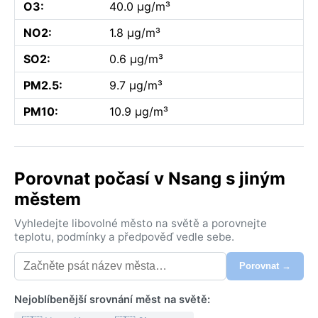
O3:
40.0 µg/m³
NO2:
1.8 µg/m³
SO2:
0.6 µg/m³
PM2.5:
9.7 µg/m³
PM10:
10.9 µg/m³
Porovnat počasí v Nsang s jiným
městem
Vyhledejte libovolné město na světě a porovnejte
teplotu, podmínky a předpověď vedle sebe.
Porovnat →
Nejoblíbenější srovnání měst na světě: