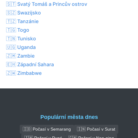
🇸🇹 Svatý Tomáš a Princův ostrov
🇸🇿 Swazijsko
🇹🇿 Tanzánie
🇹🇬 Togo
🇹🇳 Tunisko
🇺🇬 Uganda
🇿🇲 Zambie
🇪🇭 Západní Sahara
🇿🇼 Zimbabwe
Populární města dnes
🇮🇩 Počasí v Semarang
🇮🇳 Počasí v Surat
🇮🇳 Počasí v Puné
🇨🇳 Počasí v Nan-ning