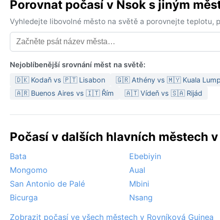
Porovnat počasí v Nsok s jiným mě
Vyhledejte libovolné město na světě a porovnejte teplotu,
Nejoblíbenější srovnání měst na světě:
🇩🇰 Kodaň vs 🇵🇹 Lisabon
🇬🇷 Athény vs 🇲🇾 Kuala Lum
🇦🇷 Buenos Aires vs 🇮🇹 Řím
🇦🇹 Vídeň vs 🇸🇦 Rijád
Počasí v dalších hlavních městech v
Bata
Ebebiyin
Mongomo
Aual
San Antonio de Palé
Mbini
Bicurga
Nsang
Zobrazit počasí ve všech městech v Rovníková Guinea