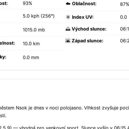
ost:
93%
☁️
Oblačnost:
87
5.0 kph (256°)
☀️
Index UV:
0.0
🌅
Východ slunce:
06:
1015.0 mb
🌇
Západ slunce:
06:
elnost:
10.0 km
ky:
0.0 mm
ěstem Nsok je dnes v noci polojasno. Vlhkost zvyšuje poc
ti.
2.5 9) — vhodná pro venkovní sport. Slunce vyšlo v 06:15