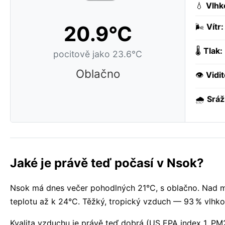
💧
Vlhk
20.9°C
🌬️
Vítr:
🌡️
Tlak:
pocitově jako 23.6°C
Oblačno
👁️
Vidit
🌧️
Sráž
Jaké je právě teď počasí v Nsok?
Nsok má dnes večer pohodlných 21°C, s oblačno. Nad m
teplotu až k 24°C. Těžký, tropický vzduch — 93 % vlhkos
Kvalita vzduchu je právě teď dobrá (US EPA index 1, PM