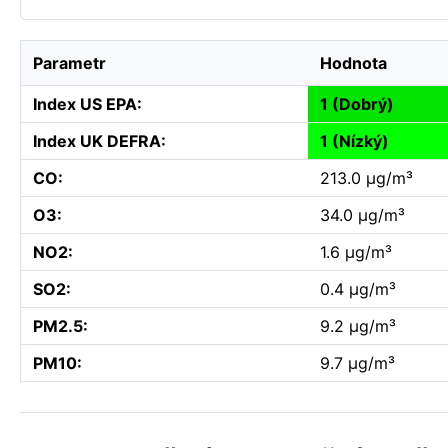
Parametr
Hodnota
Index US EPA:
1 (Dobrý)
Index UK DEFRA:
1 (Nízký)
CO:
213.0 µg/m³
O3:
34.0 µg/m³
NO2:
1.6 µg/m³
SO2:
0.4 µg/m³
PM2.5:
9.2 µg/m³
PM10:
9.7 µg/m³