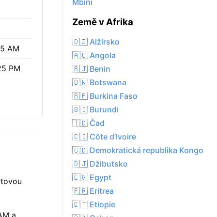
Mbini
%
Země v Afrika
🇩🇿 Alžírsko
15 AM
🇦🇴 Angola
25 PM
🇧🇯 Benin
🇧🇼 Botswana
🇧🇫 Burkina Faso
🇧🇮 Burundi
🇹🇩 Čad
🇨🇮 Côte d’Ivoire
🇨🇩 Demokratická republika Kongo
🇩🇯 Džibutsko
🇪🇬 Egypt
itovou
🇪🇷 Eritrea
🇪🇹 Etiopie
 AM a