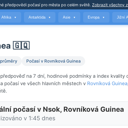
né předpovědi počasí
pro města po celém světě
.
Zobrazit všechny 
Afrika
Antarktida
Asie
Evropa
Jižní 
▼
▼
▼
▼
ea 🇬🇶
 průměry
Počasí v Rovníková Guinea
 předpověď na 7 dní, hodinové podmínky a index kvality 
a počasí ve všech hlavních městech v
Rovníková Guinea
tě.
ální počasí v Nsok, Rovníková Guinea
lizováno v 1:45 dnes