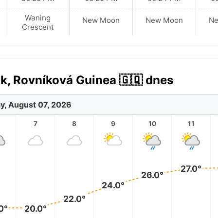
Waning
New Moon
New Moon
N
Crescent
k, Rovníková Guinea 🇬🇶 dnes
ay, August 07, 2026
7
8
9
10
11
27.0°
26.0°
24.0°
22.0°
0°
20.0°