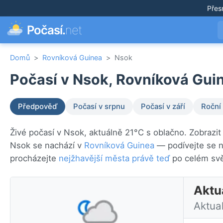
Přes
Počasí.
net
Domů
>
Rovníková Guinea
>
Nsok
Počasí v Nsok, Rovníková Guin
Předpověď
Počasí v srpnu
Počasí v září
Roční
Živé počasí v Nsok, aktuálně 21°C s oblačno. Zobrazit
Nsok se nachází v
Rovníková Guinea
— podívejte se n
procházejte
nejžhavější města právě teď
po celém svě
Aktu
Aktua