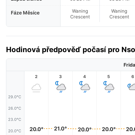
Waning
Waning
Fáze Měsíce
Crescent
Crescent
Hodinová předpověď počasí pro Nso
Frid
2
3
4
5
6
29.0°C
26.0°C
23.0°C
21.0°
20.0°
20.0°
20.
20.0°
20.0°C