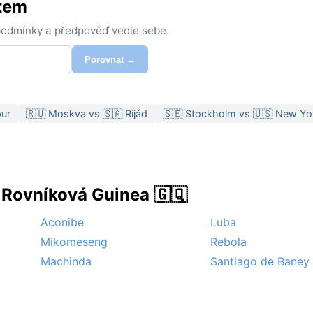
stem
 podmínky a předpověď vedle sebe.
Porovnat →
pur
🇷🇺 Moskva vs 🇸🇦 Rijád
🇸🇪 Stockholm vs 🇺🇸 New Yo
 Rovníková Guinea 🇬🇶
Aconibe
Luba
Mikomeseng
Rebola
Machinda
Santiago de Baney