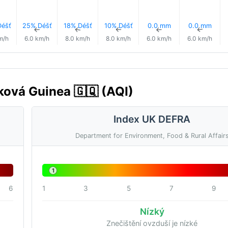
éšť
25% Déšť
18% Déšť
10% Déšť
0.0 mm
0.0 mm
↑
↑
↑
↑
↑
↑
m/h
6.0 km/h
8.0 km/h
8.0 km/h
6.0 km/h
6.0 km/h
íková Guinea 🇬🇶 (AQI)
Index UK DEFRA
Department for Environment, Food & Rural Affair
1
6
1
3
5
7
9
Nízký
Znečištění ovzduší je nízké