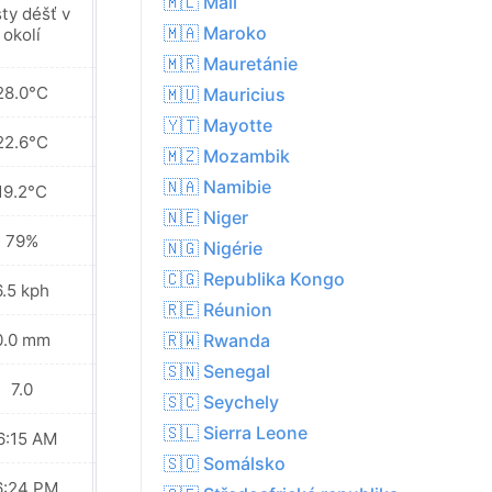
🇲🇱 Mali
ty déšť v
Místy déšť v
🇲🇦 Maroko
okolí
okolí
🇲🇷 Mauretánie
28.0°C
26.5°C
🇲🇺 Mauricius
🇾🇹 Mayotte
22.6°C
22.6°C
🇲🇿 Mozambik
🇳🇦 Namibie
19.2°C
20.1°C
🇳🇪 Niger
79%
79%
🇳🇬 Nigérie
🇨🇬 Republika Kongo
6.5 kph
7.9 kph
🇷🇪 Réunion
0.0 mm
0.1 mm
🇷🇼 Rwanda
🇸🇳 Senegal
7.0
7.0
🇸🇨 Seychely
🇸🇱 Sierra Leone
6:15 AM
06:15 AM
🇸🇴 Somálsko
6:24 PM
06:24 PM