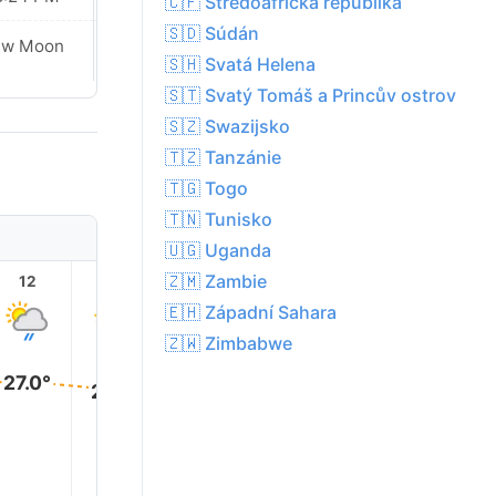
🇨🇫 Středoafrická republika
🇸🇩 Súdán
ew Moon
New Moon
🇸🇭 Svatá Helena
🇸🇹 Svatý Tomáš a Princův ostrov
🇸🇿 Swazijsko
🇹🇿 Tanzánie
🇹🇬 Togo
🇹🇳 Tunisko
🇺🇬 Uganda
🇿🇲 Zambie
12
13
14
15
16
17
🇪🇭 Západní Sahara
🇿🇼 Zimbabwe
27.0°
26.0°
26.0°
25.0°
25.0°
25.0°