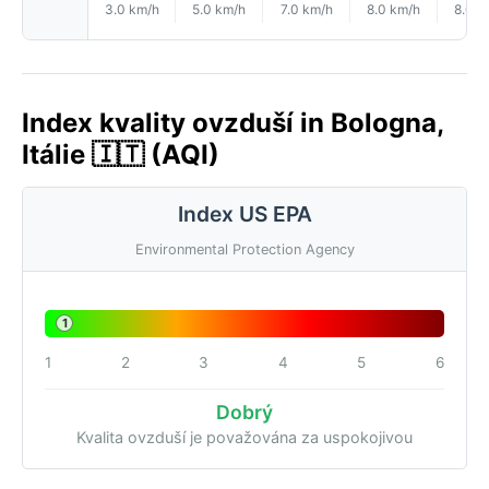
3.0 km/h
5.0 km/h
7.0 km/h
8.0 km/h
8.0 k
Index kvality ovzduší in Bologna,
Itálie 🇮🇹 (AQI)
Index US EPA
Environmental Protection Agency
1
1
2
3
4
5
6
Dobrý
Kvalita ovzduší je považována za uspokojivou