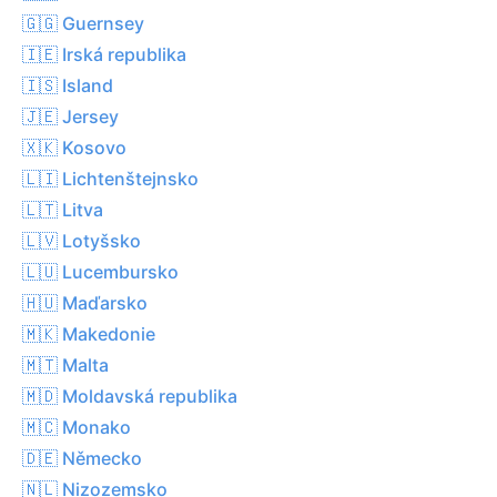
🇬🇬 Guernsey
🇮🇪 Irská republika
🇮🇸 Island
🇯🇪 Jersey
🇽🇰 Kosovo
🇱🇮 Lichtenštejnsko
🇱🇹 Litva
🇱🇻 Lotyšsko
🇱🇺 Lucembursko
🇭🇺 Maďarsko
🇲🇰 Makedonie
🇲🇹 Malta
🇲🇩 Moldavská republika
🇲🇨 Monako
🇩🇪 Německo
🇳🇱 Nizozemsko