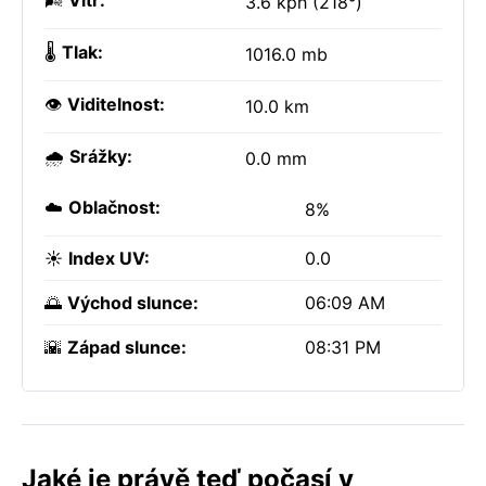
🌬️
Vítr:
3.6 kph (218°)
🌡️
Tlak:
1016.0 mb
👁️
Viditelnost:
10.0 km
🌧️
Srážky:
0.0 mm
☁️
Oblačnost:
8%
☀️
Index UV:
0.0
🌅
Východ slunce:
06:09 AM
🌇
Západ slunce:
08:31 PM
Jaké je právě teď počasí v