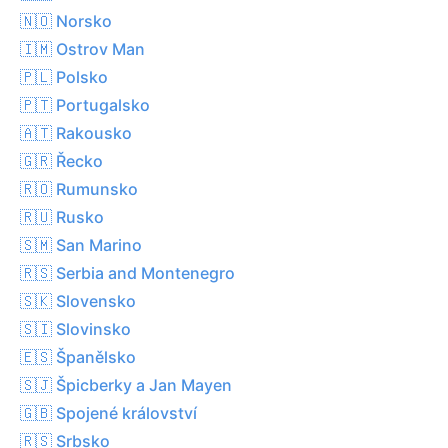
🇳🇴 Norsko
🇮🇲 Ostrov Man
🇵🇱 Polsko
🇵🇹 Portugalsko
🇦🇹 Rakousko
🇬🇷 Řecko
🇷🇴 Rumunsko
🇷🇺 Rusko
🇸🇲 San Marino
🇷🇸 Serbia and Montenegro
🇸🇰 Slovensko
🇸🇮 Slovinsko
🇪🇸 Španělsko
🇸🇯 Špicberky a Jan Mayen
🇬🇧 Spojené království
🇷🇸 Srbsko