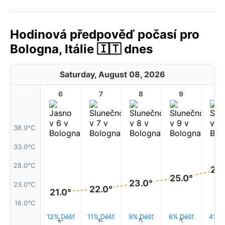
Hodinová předpověď počasí pro
Bologna, Itálie 🇮🇹 dnes
Saturday, August 08, 2026
6
7
8
9
1
38.0°C
33.0°C
28.0°C
27.
25.0°
23.0°
23.0°C
22.0°
21.0°
18.0°C
12% Déšť
11% Déšť
9% Déšť
6% Déšť
4% D
↑
↑
↑
↑