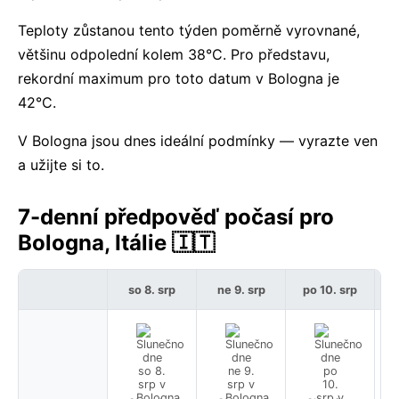
Teploty zůstanou tento týden poměrně vyrovnané,
většinu odpolední kolem 38°C. Pro představu,
rekordní maximum pro toto datum v Bologna je
42°C.
V Bologna jsou dnes ideální podmínky — vyrazte ven
a užijte si to.
7-denní předpověď počasí pro
Bologna, Itálie 🇮🇹
so 8. srp
ne 9. srp
po 10. srp