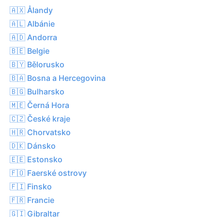
🇦🇽 Ålandy
🇦🇱 Albánie
🇦🇩 Andorra
🇧🇪 Belgie
🇧🇾 Bělorusko
🇧🇦 Bosna a Hercegovina
🇧🇬 Bulharsko
🇲🇪 Černá Hora
🇨🇿 České kraje
🇭🇷 Chorvatsko
🇩🇰 Dánsko
🇪🇪 Estonsko
🇫🇴 Faerské ostrovy
🇫🇮 Finsko
🇫🇷 Francie
🇬🇮 Gibraltar