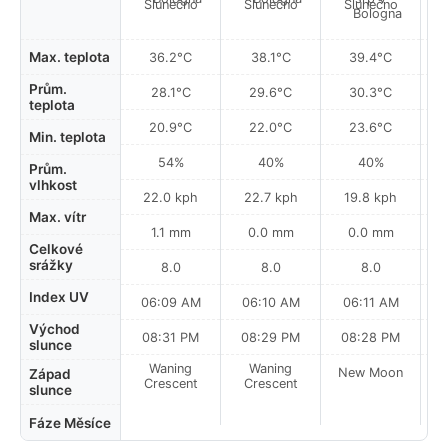
Slunečno
Slunečno
Slunečno
Max. teplota
36.2°C
38.1°C
39.4°C
Prům.
28.1°C
29.6°C
30.3°C
teplota
20.9°C
22.0°C
23.6°C
Min. teplota
54%
40%
40%
Prům.
vlhkost
22.0 kph
22.7 kph
19.8 kph
Max. vítr
1.1 mm
0.0 mm
0.0 mm
Celkové
srážky
8.0
8.0
8.0
Index UV
06:09 AM
06:10 AM
06:11 AM
Východ
08:31 PM
08:29 PM
08:28 PM
slunce
Waning
Waning
New Moon
N
Západ
Crescent
Crescent
slunce
Fáze Měsíce