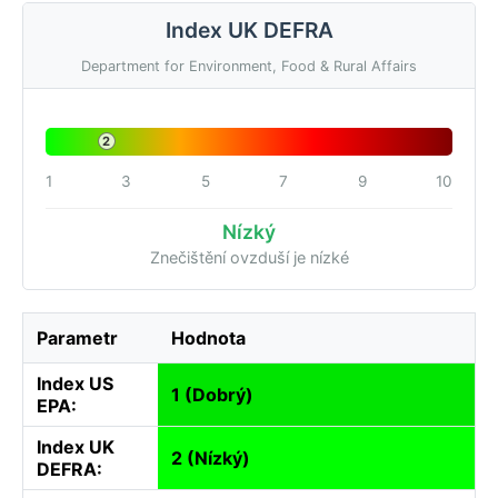
Index UK DEFRA
Department for Environment, Food & Rural Affairs
2
1
3
5
7
9
10
Nízký
Znečištění ovzduší je nízké
Parametr
Hodnota
Index US
1 (Dobrý)
EPA:
Index UK
2 (Nízký)
DEFRA: