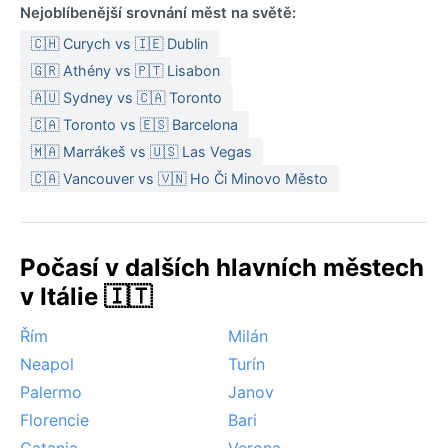
Nejoblíbenější srovnání měst na světě:
🇨🇭 Curych vs 🇮🇪 Dublin
🇬🇷 Athény vs 🇵🇹 Lisabon
🇦🇺 Sydney vs 🇨🇦 Toronto
🇨🇦 Toronto vs 🇪🇸 Barcelona
🇲🇦 Marrákeš vs 🇺🇸 Las Vegas
🇨🇦 Vancouver vs 🇻🇳 Ho Či Minovo Město
Počasí v dalších hlavních městech
v Itálie 🇮🇹
Řím
Milán
Neapol
Turín
Palermo
Janov
Florencie
Bari
Catania
Verona