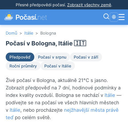
Přesné předpovědi počasí
.
Zobrazit všechny země
.
☰
Počasí.
net
🌐
Domů
>
Itálie
>
Bologna
Počasí v Bologna, Itálie 🇮🇹
Předpověď
Počasí v srpnu
Počasí v září
Roční průměry
Počasí v Itálie
Živé počasí v Bologna, aktuálně 21°C s jasno.
Zobrazit předpověď na 7 dní, hodinové podmínky a
index kvality ovzduší. Bologna se nachází v
Itálie
—
podívejte se na počasí ve všech hlavních městech
v
Itálie
, nebo procházejte
nejžhavější města právě
teď
po celém světě.