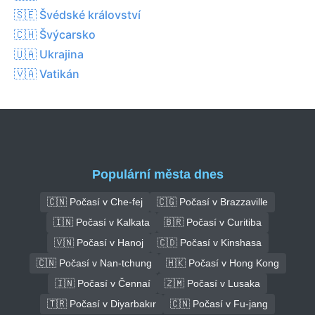
🇸🇪 Švédské království
🇨🇭 Švýcarsko
🇺🇦 Ukrajina
🇻🇦 Vatikán
Populární města dnes
🇨🇳 Počasí v Che-fej
🇨🇬 Počasí v Brazzaville
🇮🇳 Počasí v Kalkata
🇧🇷 Počasí v Curitiba
🇻🇳 Počasí v Hanoj
🇨🇩 Počasí v Kinshasa
🇨🇳 Počasí v Nan-tchung
🇭🇰 Počasí v Hong Kong
🇮🇳 Počasí v Čennaí
🇿🇲 Počasí v Lusaka
🇹🇷 Počasí v Diyarbakır
🇨🇳 Počasí v Fu-jang