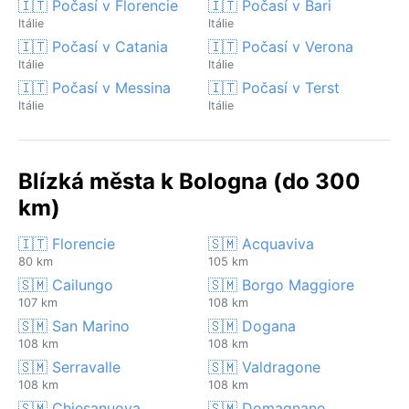
🇮🇹 Počasí v Florencie
🇮🇹 Počasí v Bari
Itálie
Itálie
🇮🇹 Počasí v Catania
🇮🇹 Počasí v Verona
Itálie
Itálie
🇮🇹 Počasí v Messina
🇮🇹 Počasí v Terst
Itálie
Itálie
Blízká města k Bologna (do 300
km)
🇮🇹 Florencie
🇸🇲 Acquaviva
80 km
105 km
🇸🇲 Cailungo
🇸🇲 Borgo Maggiore
107 km
108 km
🇸🇲 San Marino
🇸🇲 Dogana
108 km
108 km
🇸🇲 Serravalle
🇸🇲 Valdragone
108 km
108 km
🇸🇲 Chiesanuova
🇸🇲 Domagnano