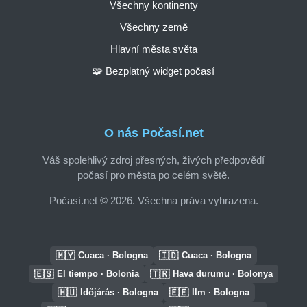
Všechny kontinenty
Všechny země
Hlavní města světa
🧩 Bezplatný widget počasí
O nás Počasí.net
Váš spolehlivý zdroj přesných, živých předpovědí
počasí pro města po celém světě.
Počasí.net © 2026. Všechna práva vyhrazena.
🇲🇾
🇮🇩
Cuaca · Bologna
Cuaca · Bologna
🇪🇸
🇹🇷
El tiempo · Bolonia
Hava durumu · Bolonya
🇭🇺
🇪🇪
Időjárás · Bologna
Ilm · Bologna