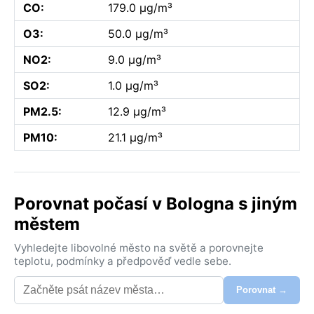
CO:
179.0 µg/m³
O3:
50.0 µg/m³
NO2:
9.0 µg/m³
SO2:
1.0 µg/m³
PM2.5:
12.9 µg/m³
PM10:
21.1 µg/m³
Porovnat počasí v Bologna s jiným
městem
Vyhledejte libovolné město na světě a porovnejte
teplotu, podmínky a předpověď vedle sebe.
Porovnat →