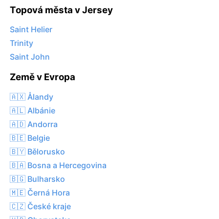
Topová města v Jersey
Saint Helier
Trinity
Saint John
Země v Evropa
🇦🇽 Ålandy
🇦🇱 Albánie
🇦🇩 Andorra
🇧🇪 Belgie
🇧🇾 Bělorusko
🇧🇦 Bosna a Hercegovina
🇧🇬 Bulharsko
🇲🇪 Černá Hora
🇨🇿 České kraje