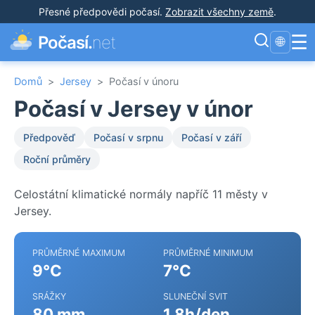
Přesné předpovědi počasí
.
Zobrazit všechny země
.
☰
Počasí.
net
🌐
Domů
>
Jersey
>
Počasí v únoru
Počasí v Jersey v únor
Předpověď
Počasí v srpnu
Počasí v září
Roční průměry
Celostátní klimatické normály napříč 11 městy v
Jersey.
PRŮMĚRNÉ MAXIMUM
PRŮMĚRNÉ MINIMUM
9°C
7°C
SRÁŽKY
SLUNEČNÍ SVIT
80 mm
1.8h/den