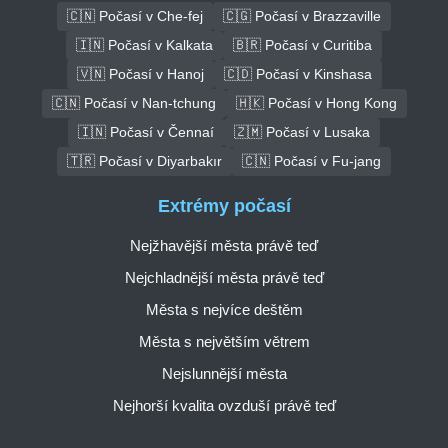
🇨🇳 Počasí v Che-fej
🇨🇬 Počasí v Brazzaville
🇮🇳 Počasí v Kalkata
🇧🇷 Počasí v Curitiba
🇻🇳 Počasí v Hanoj
🇨🇩 Počasí v Kinshasa
🇨🇳 Počasí v Nan-tchung
🇭🇰 Počasí v Hong Kong
🇮🇳 Počasí v Čennaí
🇿🇲 Počasí v Lusaka
🇹🇷 Počasí v Diyarbakır
🇨🇳 Počasí v Fu-jang
Extrémy počasí
Nejžhavější města právě teď
Nejchladnější města právě teď
Města s nejvíce deštěm
Města s největším větrem
Nejslunnější města
Nejhorší kvalita ovzduší právě teď