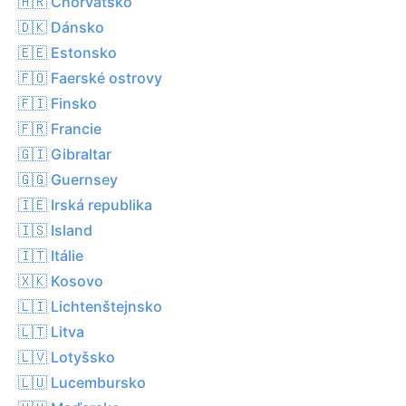
🇭🇷 Chorvatsko
🇩🇰 Dánsko
🇪🇪 Estonsko
🇫🇴 Faerské ostrovy
🇫🇮 Finsko
🇫🇷 Francie
🇬🇮 Gibraltar
🇬🇬 Guernsey
🇮🇪 Irská republika
🇮🇸 Island
🇮🇹 Itálie
🇽🇰 Kosovo
🇱🇮 Lichtenštejnsko
🇱🇹 Litva
🇱🇻 Lotyšsko
🇱🇺 Lucembursko