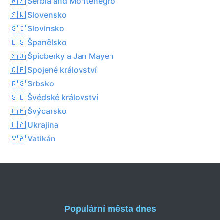
🇷🇸 Serbia and Montenegro
🇸🇰 Slovensko
🇸🇮 Slovinsko
🇪🇸 Španělsko
🇸🇯 Špicberky a Jan Mayen
🇬🇧 Spojené království
🇷🇸 Srbsko
🇸🇪 Švédské království
🇨🇭 Švýcarsko
🇺🇦 Ukrajina
🇻🇦 Vatikán
Populární města dnes