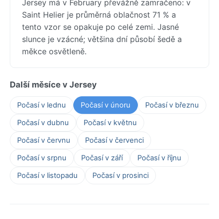
Jersey má v February převážně zamračeno: v
Saint Helier je průměrná oblačnost 71 % a
tento vzor se opakuje po celé zemi. Jasné
slunce je vzácné; většina dní působí šedě a
měkce osvětleně.
Další měsíce v Jersey
Počasí v lednu
Počasí v únoru
Počasí v březnu
Počasí v dubnu
Počasí v květnu
Počasí v červnu
Počasí v červenci
Počasí v srpnu
Počasí v září
Počasí v říjnu
Počasí v listopadu
Počasí v prosinci