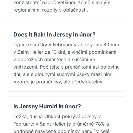
konzistentní napříč většinou země s malými
regionálními rozdíly v oblačnosti.
Does It Rain In Jersey In únor?
Typické srážky v February v Jersey: asi 80 mm
v Saint Helier za 13 dní, s vlhčími podmínkami
v pobřežních oblastech a suššími ve
vnitrozemí. Počítejte s přeháňkami asi polovinu
dní, ale s dlouhými suchými úseky mezi nimi.
Vzorec je proměnlivý, ale předvídatelný.
Is Jersey Humid In únor?
Těžká, dusná vlhkost pokrývá Jersey v
February: v Saint Helier je průměrně 78% a
podobně nasycené podmínky panují v celé