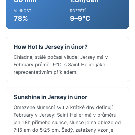
VLHKOST
ROZPĚTÍ
78%
9–9°C
How Hot Is Jersey in únor?
Chladné, stálé počasí všude: Jersey má v
February průměr 9°C, s Saint Helier jako
reprezentativním příkladem.
Sunshine in Jersey in únor
Omezené sluneční svit a krátké dny definují
February v Jersey: Saint Helier má v průměru
jen 1.8h přímého slunce, slunce je na obloze od
7:15 am do 5:25 pm. Šedý, zatažený vzor je