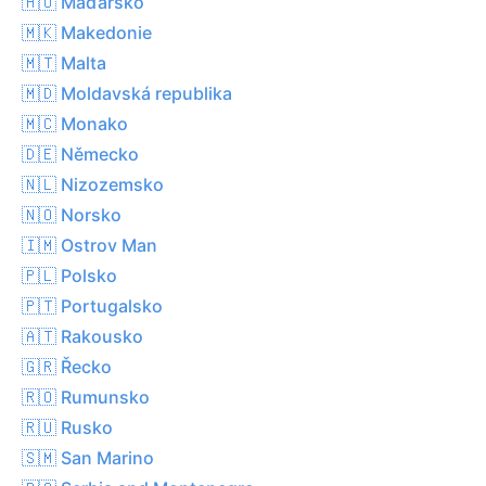
🇭🇺 Maďarsko
🇲🇰 Makedonie
🇲🇹 Malta
🇲🇩 Moldavská republika
🇲🇨 Monako
🇩🇪 Německo
🇳🇱 Nizozemsko
🇳🇴 Norsko
🇮🇲 Ostrov Man
🇵🇱 Polsko
🇵🇹 Portugalsko
🇦🇹 Rakousko
🇬🇷 Řecko
🇷🇴 Rumunsko
🇷🇺 Rusko
🇸🇲 San Marino