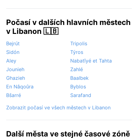
ale suché počasí umožňuje výlety do hor. V zimě hrozí
přívalové deště a lokální záplavy, zejména v údolí, kde
se občas drží ranní mlhy. Výrazným fenoménem je
Počasí v dalších hlavních městech
chladný vítr vanoucí z horských svahů. Hurikány se
v Libanon 🇱🇧
zde nevyskytují. Habboûch tak nabízí klidné útočiště
pro ty, kdo chtějí poznat
Bejrút
Tripolis
Sidón
Týros
Aley
Nabatîyé et Tahta
Jounieh
Zahlé
Ghazieh
Baalbek
En Nâqoûra
Byblos
Bšarré
Sarafand
Zobrazit počasí ve všech městech v Libanon
Další města ve stejné časové zóně