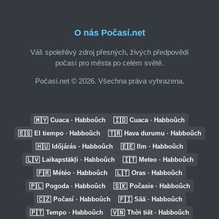
O nás Počasí.net
Váš spolehlivý zdroj přesných, živých předpovědí
počasí pro města po celém světě.
Počasí.net © 2026. Všechna práva vyhrazena.
🇲🇾
🇮🇩
Cuaca · Habboûch
Cuaca · Habboûch
🇪🇸
🇹🇷
El tiempo · Habboûch
Hava durumu · Habboûch
🇭🇺
🇪🇪
Időjárás · Habboûch
Ilm · Habboûch
🇱🇻
🇮🇹
Laikapstākļi · Habboûch
Meteo · Habboûch
🇫🇷
🇱🇹
Météo · Habboûch
Oras · Habboûch
🇵🇱
🇸🇰
Pogoda · Habboûch
Počasie · Habboûch
🇨🇿
🇫🇮
Počasí · Habboûch
Sää · Habboûch
🇵🇹
🇻🇳
Tempo · Habboûch
Thời tiết · Habboûch