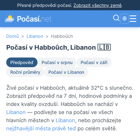
Přesné předpovědi počasí
.
Zobrazit všechny země
.
☰
Počasí.
net
🌐
Domů
>
Libanon
>
Habboûch
Počasí v Habboûch, Libanon 🇱🇧
Předpověď
Počasí v srpnu
Počasí v září
Roční průměry
Počasí v Libanon
Živé počasí v Habboûch, aktuálně 32°C s slunečno.
Zobrazit předpověď na 7 dní, hodinové podmínky a
index kvality ovzduší. Habboûch se nachází v
Libanon
— podívejte se na počasí ve všech
hlavních městech v
Libanon
, nebo procházejte
nejžhavější města právě teď
po celém světě.