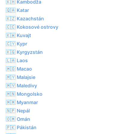
🇰🇭 Kambodža
🇶🇦 Katar
🇰🇿 Kazachstán
🇨🇨 Kokosové ostrovy
🇰🇼 Kuvajt
🇨🇾 Kypr
🇰🇬 Kyrgyzstán
🇱🇦 Laos
🇲🇴 Macao
🇲🇾 Malajsie
🇲🇻 Maledivy
🇲🇳 Mongolsko
🇲🇲 Myanmar
🇳🇵 Nepál
🇴🇲 Omán
🇵🇰 Pákistán