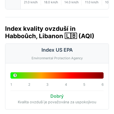
21.0 km/h
18.0 km/h
14.0 km/h
11.0 km/h
10.0 
Index kvality ovzduší in
Habboûch, Libanon 🇱🇧 (AQI)
Index US EPA
Environmental Protection Agency
1
1
2
3
4
5
6
Dobrý
Kvalita ovzduší je považována za uspokojivou