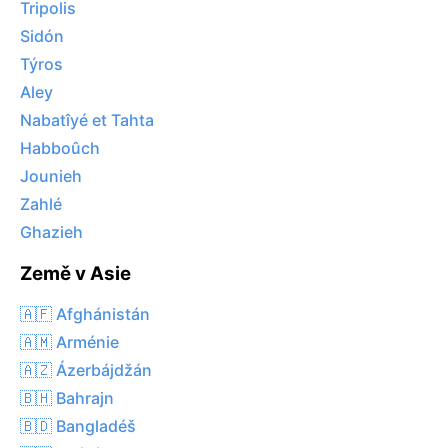
Tripolis
Sidón
Týros
Aley
Nabatîyé et Tahta
Habboûch
Jounieh
Zahlé
Ghazieh
Země v Asie
🇦🇫 Afghánistán
🇦🇲 Arménie
🇦🇿 Ázerbájdžán
🇧🇭 Bahrajn
🇧🇩 Bangladéš