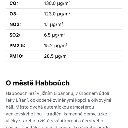
CO:
130.0 µg/m³
O3:
123.0 µg/m³
NO2:
1.1 µg/m³
SO2:
6.5 µg/m³
PM2.5:
15.2 µg/m³
PM10:
28.5 µg/m³
O městě Habboûch
Habboûch leží v jižním Libanonu, v úrodném údolí
řeky Lítání, obklopené zvlněnými kopci a olivovými
háji. Město dýchá autentickou atmosférou
venkovského jihu – tradiční kamenné domy, úzké
uličky starého tržiště s vůní koření a čerstvého
pečiva, a v dáli se tyčí zřícenina křižáckého hradu