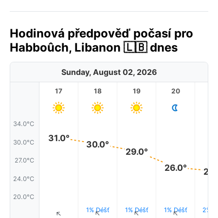
Hodinová předpověď počasí pro
Habboûch, Libanon 🇱🇧 dnes
Sunday, August 02, 2026
17
18
19
20
2
34.0°C
31.0°
30.0°C
30.0°
29.0°
27.0°C
26.0°
25.
24.0°C
20.0°C
1% Déšť
1% Déšť
1% Déšť
2% D
↑
↑
↑
↑