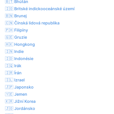
🇧🇹 Bhútán
🇮🇴 Britské indickooceánské území
🇧🇳 Brunej
🇨🇳 Čínská lidová republika
🇵🇭 Filipíny
🇬🇪 Gruzie
🇭🇰 Hongkong
🇮🇳 Indie
🇮🇩 Indonésie
🇮🇶 Irák
🇮🇷 Írán
🇮🇱 Izrael
🇯🇵 Japonsko
🇾🇪 Jemen
🇰🇷 Jižní Korea
🇯🇴 Jordánsko