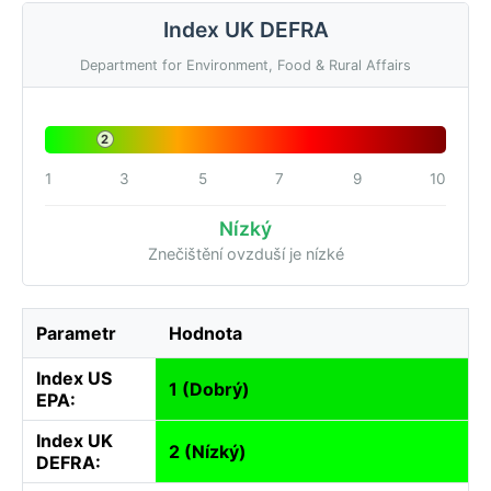
Index UK DEFRA
Department for Environment, Food & Rural Affairs
2
1
3
5
7
9
10
Nízký
Znečištění ovzduší je nízké
Parametr
Hodnota
Index US
1 (Dobrý)
EPA:
Index UK
2 (Nízký)
DEFRA: