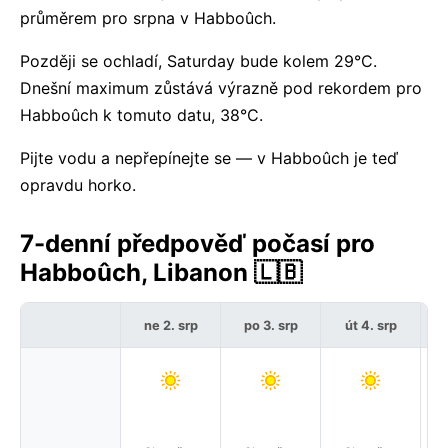
průměrem pro srpna v Habboûch.
Později se ochladí, Saturday bude kolem 29°C.
Dnešní maximum zůstává výrazně pod rekordem pro
Habboûch k tomuto datu, 38°C.
Pijte vodu a nepřepínejte se — v Habboûch je teď
opravdu horko.
7-denní předpověď počasí pro
Habboûch, Libanon 🇱🇧
ne 2. srp
po 3. srp
út 4. srp