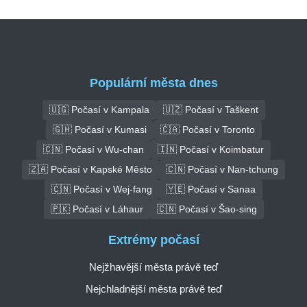
Populární města dnes
🇺🇬 Počasí v Kampala
🇺🇿 Počasí v Taškent
🇬🇭 Počasí v Kumasi
🇨🇦 Počasí v Toronto
🇨🇳 Počasí v Wu-chan
🇮🇳 Počasí v Koimbatur
🇿🇦 Počasí v Kapské Město
🇨🇳 Počasí v Nan-tchung
🇨🇳 Počasí v Wej-fang
🇾🇪 Počasí v Sanaa
🇵🇰 Počasí v Láhaur
🇨🇳 Počasí v Šao-sing
Extrémy počasí
Nejžhavější města právě teď
Nejchladnější města právě teď