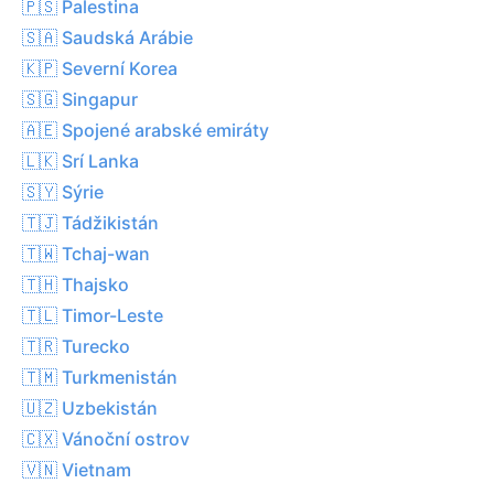
🇵🇸 Palestina
🇸🇦 Saudská Arábie
🇰🇵 Severní Korea
🇸🇬 Singapur
🇦🇪 Spojené arabské emiráty
🇱🇰 Srí Lanka
🇸🇾 Sýrie
🇹🇯 Tádžikistán
🇹🇼 Tchaj-wan
🇹🇭 Thajsko
🇹🇱 Timor-Leste
🇹🇷 Turecko
🇹🇲 Turkmenistán
🇺🇿 Uzbekistán
🇨🇽 Vánoční ostrov
🇻🇳 Vietnam