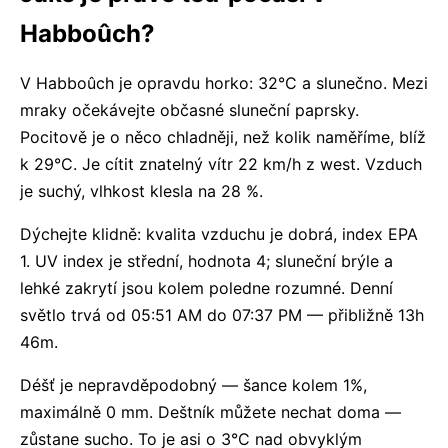
Habboûch?
V Habboûch je opravdu horko: 32°C a slunečno. Mezi
mraky očekávejte občasné sluneční paprsky.
Pocitově je o něco chladněji, než kolik naměříme, blíž
k 29°C. Je cítit znatelný vítr 22 km/h z west. Vzduch
je suchý, vlhkost klesla na 28 %.
Dýchejte klidně: kvalita vzduchu je dobrá, index EPA
1. UV index je střední, hodnota 4; sluneční brýle a
lehké zakrytí jsou kolem poledne rozumné. Denní
světlo trvá od 05:51 AM do 07:37 PM — přibližně 13h
46m.
Déšť je nepravděpodobný — šance kolem 1%,
maximálně 0 mm. Deštník můžete nechat doma —
zůstane sucho. To je asi o 3°C nad obvyklým