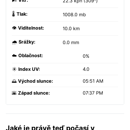
🌬️
Vítr:
22.3 kph (309°)
🌡️
Tlak:
1008.0 mb
👁️
Viditelnost:
10.0 km
🌧️
Srážky:
0.0 mm
☁️
Oblačnost:
0%
☀️
Index UV:
4.0
🌅
Východ slunce:
05:51 AM
🌇
Západ slunce:
07:37 PM
Jaké je právě teď počasí v