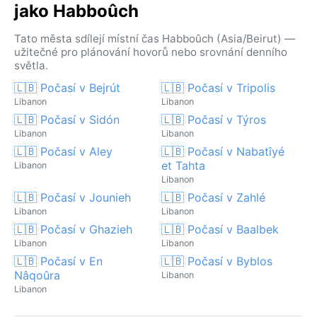
jako Habboûch
Tato města sdílejí místní čas Habboûch (Asia/Beirut) —
užitečné pro plánování hovorů nebo srovnání denního
světla.
🇱🇧 Počasí v Bejrút
🇱🇧 Počasí v Tripolis
Libanon
Libanon
🇱🇧 Počasí v Sidón
🇱🇧 Počasí v Týros
Libanon
Libanon
🇱🇧 Počasí v Aley
🇱🇧 Počasí v Nabatîyé
et Tahta
Libanon
Libanon
🇱🇧 Počasí v Jounieh
🇱🇧 Počasí v Zahlé
Libanon
Libanon
🇱🇧 Počasí v Ghazieh
🇱🇧 Počasí v Baalbek
Libanon
Libanon
🇱🇧 Počasí v En
🇱🇧 Počasí v Byblos
Nâqoûra
Libanon
Libanon