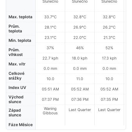
Slunečno
Slunečno
Slunečno
Max. teplota
33.7°C
32.8°C
32.8°C
Prům.
28.1°C
26.9°C
26.2°C
teplota
23.1°C
22.0°C
21.3°C
Min. teplota
37%
46%
52%
Prům.
vlhkost
22.7 kph
18.0 kph
17.3 kph
Max. vítr
0.0 mm
0.0 mm
0.0 mm
Celkové
srážky
10.0
11.0
10.0
Index UV
05:51 AM
05:52 AM
05:52 AM
0
Východ
07:37 PM
07:36 PM
07:35 PM
slunce
Waning
Last Quarter
Last Quarter
La
Západ
Gibbous
slunce
Fáze Měsíce