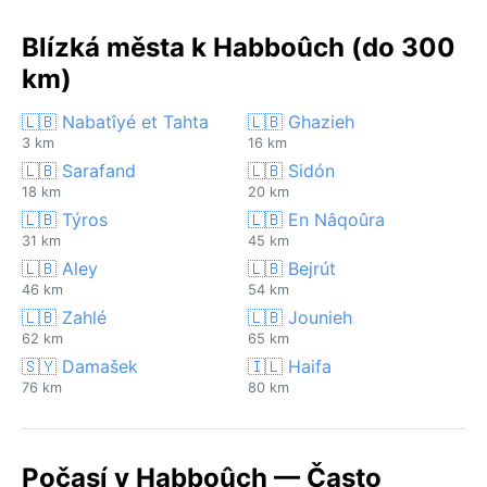
Blízká města k Habboûch (do 300
km)
🇱🇧 Nabatîyé et Tahta
🇱🇧 Ghazieh
3 km
16 km
🇱🇧 Sarafand
🇱🇧 Sidón
18 km
20 km
🇱🇧 Týros
🇱🇧 En Nâqoûra
31 km
45 km
🇱🇧 Aley
🇱🇧 Bejrút
46 km
54 km
🇱🇧 Zahlé
🇱🇧 Jounieh
62 km
65 km
🇸🇾 Damašek
🇮🇱 Haifa
76 km
80 km
Počasí v Habboûch — Často