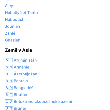
Aley
Nabatîyé et Tahta
Habboûch
Jounieh
Zahlé
Ghazieh
Země v Asie
🇦🇫 Afghánistán
🇦🇲 Arménie
🇦🇿 Ázerbájdžán
🇧🇭 Bahrajn
🇧🇩 Bangladéš
🇧🇹 Bhútán
🇮🇴 Britské indickooceánské území
🇧🇳 Brunej