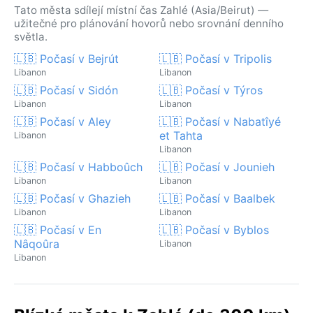
Tato města sdílejí místní čas Zahlé (Asia/Beirut) —
užitečné pro plánování hovorů nebo srovnání denního
světla.
🇱🇧 Počasí v Bejrút
🇱🇧 Počasí v Tripolis
Libanon
Libanon
🇱🇧 Počasí v Sidón
🇱🇧 Počasí v Týros
Libanon
Libanon
🇱🇧 Počasí v Aley
🇱🇧 Počasí v Nabatîyé
et Tahta
Libanon
Libanon
🇱🇧 Počasí v Habboûch
🇱🇧 Počasí v Jounieh
Libanon
Libanon
🇱🇧 Počasí v Ghazieh
🇱🇧 Počasí v Baalbek
Libanon
Libanon
🇱🇧 Počasí v En
🇱🇧 Počasí v Byblos
Nâqoûra
Libanon
Libanon