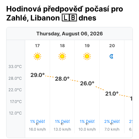
Hodinová předpověď počasí pro
Zahlé, Libanon 🇱🇧 dnes
Thursday, August 06, 2026
17
18
19
20
2
33.0°C
29.0°
28.0°
28.0°C
26.0°
22.0°C
21.0°
19.
17.0°C
12.0°C
1% Déšť
1% Déšť
1% Déšť
2% Déšť
2% D
↑
↑
↑
↑
16.0 km/h
13.0 km/h
10.0 km/h
7.0 km/h
6.0 k