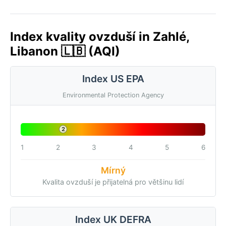
Index kvality ovzduší in Zahlé,
Libanon 🇱🇧 (AQI)
Index US EPA
Environmental Protection Agency
2
1
2
3
4
5
6
Mírný
Kvalita ovzduší je přijatelná pro většinu lidí
Index UK DEFRA