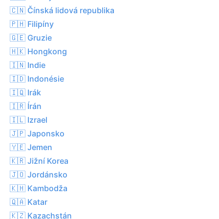
🇨🇳 Čínská lidová republika
🇵🇭 Filipíny
🇬🇪 Gruzie
🇭🇰 Hongkong
🇮🇳 Indie
🇮🇩 Indonésie
🇮🇶 Irák
🇮🇷 Írán
🇮🇱 Izrael
🇯🇵 Japonsko
🇾🇪 Jemen
🇰🇷 Jižní Korea
🇯🇴 Jordánsko
🇰🇭 Kambodža
🇶🇦 Katar
🇰🇿 Kazachstán