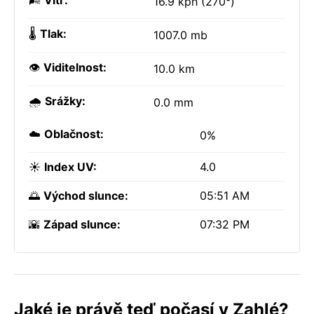
🌬️
Vítr:
16.9 kph (270°)
🌡️
Tlak:
1007.0 mb
👁️
Viditelnost:
10.0 km
🌧️
Srážky:
0.0 mm
☁️
Oblačnost:
0%
☀️
Index UV:
4.0
🌅
Východ slunce:
05:51 AM
🌇
Západ slunce:
07:32 PM
Jaké je právě teď počasí v Zahlé?