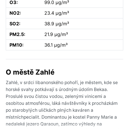
O3:
99.0 µg/m³
NO2:
23.4 µg/m³
SO2:
38.9 µg/m³
PM2.5:
21.9 µg/m³
PM10:
36.1 µg/m³
O městě Zahlé
Zahlé, v srdci libanonského pohoří, je městem, kde se
horské svahy potkávají s úrodným údolím Bekaa.
Proslulé svou čistou vodou, zelenými vinicemi a
osobitou atmosférou, láká návštěvníky k procházkám
po starobylých uličkách plných kaváren a
místníchpecialit. Dominantou je kostel Panny Marie a
nedaleké jezero Qaraoun, zatímco výhledy na