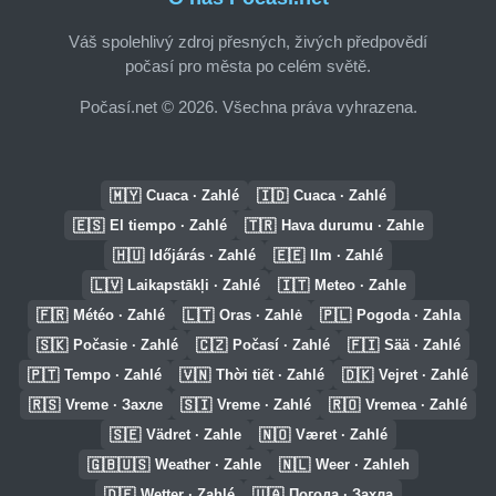
Váš spolehlivý zdroj přesných, živých předpovědí
počasí pro města po celém světě.
Počasí.net © 2026. Všechna práva vyhrazena.
🇲🇾
🇮🇩
Cuaca · Zahlé
Cuaca · Zahlé
🇪🇸
🇹🇷
El tiempo · Zahlé
Hava durumu · Zahle
🇭🇺
🇪🇪
Időjárás · Zahlé
Ilm · Zahlé
🇱🇻
🇮🇹
Laikapstākļi · Zahlé
Meteo · Zahle
🇫🇷
🇱🇹
🇵🇱
Météo · Zahlé
Oras · Zahlė
Pogoda · Zahla
🇸🇰
🇨🇿
🇫🇮
Počasie · Zahlé
Počasí · Zahlé
Sää · Zahlé
🇵🇹
🇻🇳
🇩🇰
Tempo · Zahlé
Thời tiết · Zahlé
Vejret · Zahlé
🇷🇸
🇸🇮
🇷🇴
Vreme · Захле
Vreme · Zahlé
Vremea · Zahlé
🇸🇪
🇳🇴
Vädret · Zahle
Været · Zahlé
🇬🇧🇺🇸
🇳🇱
Weather · Zahle
Weer · Zahleh
🇩🇪
🇺🇦
Wetter · Zahlé
Погода · Захла