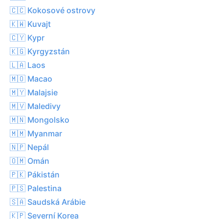
🇨🇨 Kokosové ostrovy
🇰🇼 Kuvajt
🇨🇾 Kypr
🇰🇬 Kyrgyzstán
🇱🇦 Laos
🇲🇴 Macao
🇲🇾 Malajsie
🇲🇻 Maledivy
🇲🇳 Mongolsko
🇲🇲 Myanmar
🇳🇵 Nepál
🇴🇲 Omán
🇵🇰 Pákistán
🇵🇸 Palestina
🇸🇦 Saudská Arábie
🇰🇵 Severní Korea