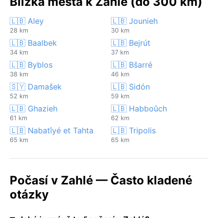
Blízká města k Zahlé (do 300 km)
🇱🇧 Aley
🇱🇧 Jounieh
28 km
30 km
🇱🇧 Baalbek
🇱🇧 Bejrút
34 km
37 km
🇱🇧 Byblos
🇱🇧 Bšarré
38 km
46 km
🇸🇾 Damašek
🇱🇧 Sidón
52 km
59 km
🇱🇧 Ghazieh
🇱🇧 Habboûch
61 km
62 km
🇱🇧 Nabatîyé et Tahta
🇱🇧 Tripolis
65 km
65 km
Počasí v Zahlé — Často kladené
otázky