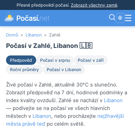
Přesné předpovědi počasí
.
Zobrazit všechny země
.
☰
Počasí.
net
🌐
Domů
>
Libanon
>
Zahlé
Počasí v Zahlé, Libanon 🇱🇧
Předpověď
Počasí v srpnu
Počasí v září
Roční průměry
Počasí v Libanon
Živé počasí v Zahlé, aktuálně 30°C s slunečno.
Zobrazit předpověď na 7 dní, hodinové podmínky a
index kvality ovzduší. Zahlé se nachází v
Libanon
— podívejte se na počasí ve všech hlavních
městech v
Libanon
, nebo procházejte
nejžhavější
města právě teď
po celém světě.