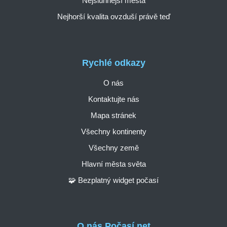
Nejslunnější města
Nejhorší kvalita ovzduší právě teď
Rychlé odkazy
O nás
Kontaktujte nás
Mapa stránek
Všechny kontinenty
Všechny země
Hlavní města světa
🧩 Bezplatný widget počasí
O nás Počasí.net