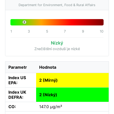
Department for Environment, Food & Rural Affairs
2
1
3
5
7
9
10
Nízký
Znečištění ovzduší je nízké
Parametr
Hodnota
Index US
2 (Mírný)
EPA:
Index UK
2 (Nízký)
DEFRA:
CO:
147.0 µg/m³