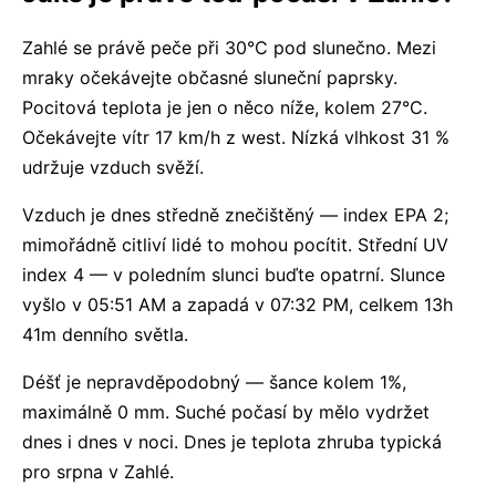
Zahlé se právě peče při 30°C pod slunečno. Mezi
mraky očekávejte občasné sluneční paprsky.
Pocitová teplota je jen o něco níže, kolem 27°C.
Očekávejte vítr 17 km/h z west. Nízká vlhkost 31 %
udržuje vzduch svěží.
Vzduch je dnes středně znečištěný — index EPA 2;
mimořádně citliví lidé to mohou pocítit. Střední UV
index 4 — v poledním slunci buďte opatrní. Slunce
vyšlo v 05:51 AM a zapadá v 07:32 PM, celkem 13h
41m denního světla.
Déšť je nepravděpodobný — šance kolem 1%,
maximálně 0 mm. Suché počasí by mělo vydržet
dnes i dnes v noci. Dnes je teplota zhruba typická
pro srpna v Zahlé.