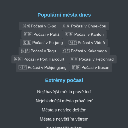
Populární města dnes
🇨🇳 Počasí v C-po
🇨🇳 Počasí v Chuej-čou
🇫🇷 Počasí v Paříž
🇨🇳 Počasí v Kanton
🇨🇳 Počasí v Fu-jang
🇦🇹 Počasí v Vídeň
🇰🇷 Počasí v Tegu
🇰🇪 Počasí v Kakamega
🇳🇬 Počasí v Port Harcourt
🇷🇺 Počasí v Petrohrad
🇰🇵 Počasí v Pchjongjang
🇰🇷 Počasí v Busan
Extrémy počasí
Nejžhavější města právě teď
Nejchladnější města právě teď
Města s nejvíce deštěm
Města s největším větrem