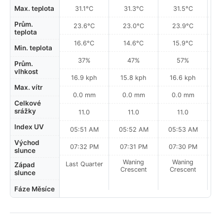
Max. teplota
31.1°C
31.3°C
31.5°C
Prům.
23.6°C
23.0°C
23.9°C
teplota
16.6°C
14.6°C
15.9°C
Min. teplota
37%
47%
57%
Prům.
vlhkost
16.9 kph
15.8 kph
16.6 kph
Max. vítr
0.0 mm
0.0 mm
0.0 mm
Celkové
srážky
11.0
11.0
11.0
Index UV
05:51 AM
05:52 AM
05:53 AM
0
Východ
07:32 PM
07:31 PM
07:30 PM
slunce
Waning
Waning
Last Quarter
Západ
Crescent
Crescent
slunce
Fáze Měsíce