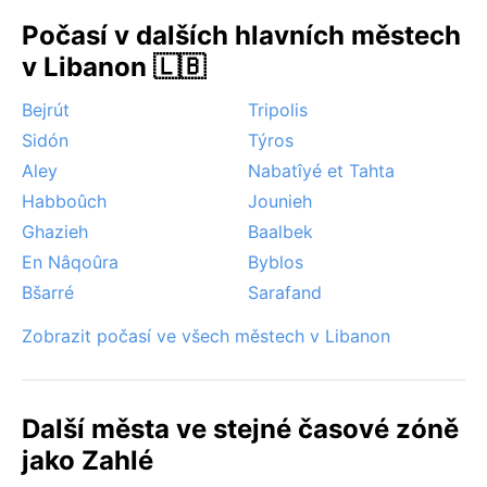
snesitelnějšími. Zvláštností regionu je občasný vítr z
Počasí v dalších hlavních městech
pouště – chamsín – který v přechodných obdobích
v Libanon 🇱🇧
přináší prach a náhlé zvýšení teploty, ale trvá jen pár
dnů. Srážky jsou soustředěné do zimních měsíců a
Bejrút
Tripolis
dosahují kolem 600 mm ročně. Celkově je podnebí
Sidón
Týros
stabilní bez extrémních jevů, což z Zahlé činí
celoročně příjemnou destinaci.
Aley
Nabatîyé et Tahta
Habboûch
Jounieh
Ghazieh
Baalbek
En Nâqoûra
Byblos
Bšarré
Sarafand
Zobrazit počasí ve všech městech v Libanon
Další města ve stejné časové zóně
jako Zahlé