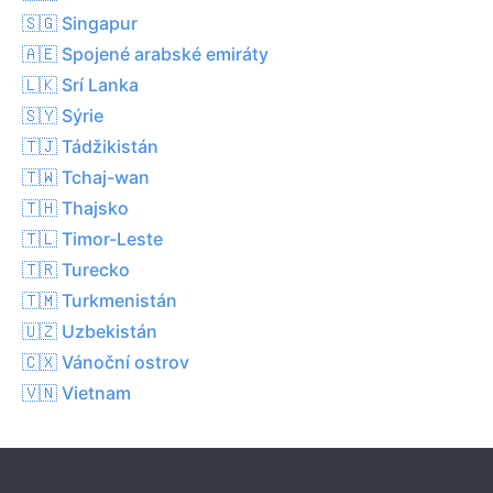
🇸🇬 Singapur
🇦🇪 Spojené arabské emiráty
🇱🇰 Srí Lanka
🇸🇾 Sýrie
🇹🇯 Tádžikistán
🇹🇼 Tchaj-wan
🇹🇭 Thajsko
🇹🇱 Timor-Leste
🇹🇷 Turecko
🇹🇲 Turkmenistán
🇺🇿 Uzbekistán
🇨🇽 Vánoční ostrov
🇻🇳 Vietnam