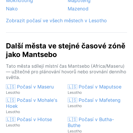
Mokhotlong
Mapoteng
Nako
Mazenod
Zobrazit počasí ve všech městech v Lesotho
Další města ve stejné časové zóně
jako Mantsebo
Tato města sdílejí místní čas Mantsebo (Africa/Maseru)
— užitečné pro plánování hovorů nebo srovnání denního
světla.
🇱🇸 Počasí v Maseru
🇱🇸 Počasí v Maputsoe
Lesotho
Lesotho
🇱🇸 Počasí v Mohale's
🇱🇸 Počasí v Mafeteng
Hoek
Lesotho
Lesotho
🇱🇸 Počasí v Hlotse
🇱🇸 Počasí v Butha-
Buthe
Lesotho
Lesotho