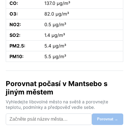
CO:
137.0 µg/m³
O3:
82.0 µg/m³
NO2:
0.5 µg/m³
SO2:
1.4 µg/m³
PM2.5:
5.4 µg/m³
PM10:
5.5 µg/m³
Porovnat počasí v Mantsebo s
jiným městem
Vyhledejte libovolné město na světě a porovnejte
teplotu, podmínky a předpověď vedle sebe.
Porovnat →