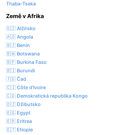
Thaba-Tseka
Země v Afrika
🇩🇿 Alžírsko
🇦🇴 Angola
🇧🇯 Benin
🇧🇼 Botswana
🇧🇫 Burkina Faso
🇧🇮 Burundi
🇹🇩 Čad
🇨🇮 Côte d’Ivoire
🇨🇩 Demokratická republika Kongo
🇩🇯 Džibutsko
🇪🇬 Egypt
🇪🇷 Eritrea
🇪🇹 Etiopie