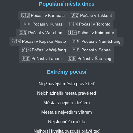
Populární města dnes
🇺🇬 Počasí v Kampala
🇺🇿 Počasí v Taškent
🇬🇭 Počasí v Kumasi
🇨🇦 Počasí v Toronto
🇨🇳 Počasí v Wu-chan
🇮🇳 Počasí v Koimbatur
🇿🇦 Počasí v Kapské Město
🇨🇳 Počasí v Nan-tchung
🇨🇳 Počasí v Wej-fang
🇾🇪 Počasí v Sanaa
🇵🇰 Počasí v Láhaur
🇨🇳 Počasí v Šao-sing
Extrémy počasí
Nejžhavější města právě teď
Nejchladnější města právě teď
Města s nejvíce deštěm
Města s největším větrem
Nejslunnější města
Nejhorší kvalita ovzduší právě teď