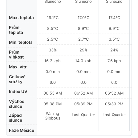
Slunečno
Slunečno
Slunečno
Max. teplota
16.1°C
17.0°C
17.4°C
Prům.
8.5°C
8.9°C
9.9°C
teplota
2.5°C
2.7°C
3.5°C
Min. teplota
33%
29%
24%
Prům.
vlhkost
16.2 kph
14.0 kph
7.6 kph
Max. vítr
0.0 mm
0.0 mm
0.0 mm
Celkové
srážky
6.0
6.0
6.0
Index UV
06:53 AM
06:52 AM
06:52 AM
Východ
05:38 PM
05:39 PM
05:39 PM
slunce
Waning
Last Quarter
Last Quarter
La
Západ
Gibbous
slunce
Fáze Měsíce