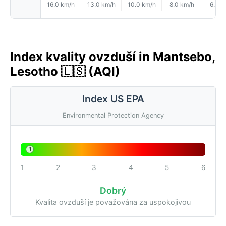
16.0 km/h
13.0 km/h
10.0 km/h
8.0 km/h
6.0 k
Index kvality ovzduší in Mantsebo,
Lesotho 🇱🇸 (AQI)
Index US EPA
Environmental Protection Agency
1
1
2
3
4
5
6
Dobrý
Kvalita ovzduší je považována za uspokojivou