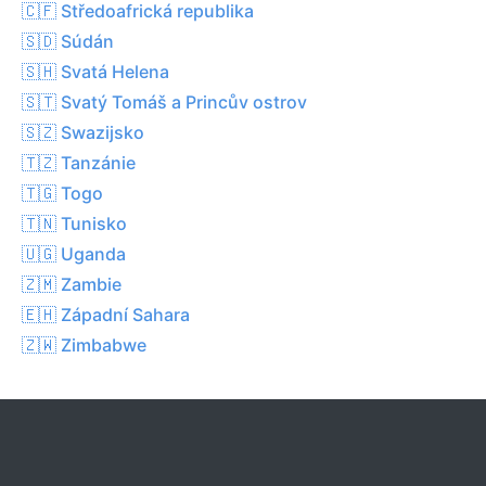
🇨🇫 Středoafrická republika
🇸🇩 Súdán
🇸🇭 Svatá Helena
🇸🇹 Svatý Tomáš a Princův ostrov
🇸🇿 Swazijsko
🇹🇿 Tanzánie
🇹🇬 Togo
🇹🇳 Tunisko
🇺🇬 Uganda
🇿🇲 Zambie
🇪🇭 Západní Sahara
🇿🇼 Zimbabwe