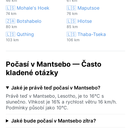
46 km
61 km
🇱🇸 Mohale's Hoek
🇱🇸 Maputsoe
74 km
76 km
🇿🇦 Botshabelo
🇱🇸 Hlotse
80 km
85 km
🇱🇸 Quthing
🇱🇸 Thaba-Tseka
103 km
106 km
Počasí v Mantsebo — Často
kladené otázky
Jaké je právě teď počasí v Mantsebo?
Právě teď v Mantsebo, Lesotho, je to 16°C s
slunečno. Vlhkost je 16% a rychlost větru 16 km/h.
Podmínky působí jako 10°C.
Jaké bude počasí v Mantsebo zítra?