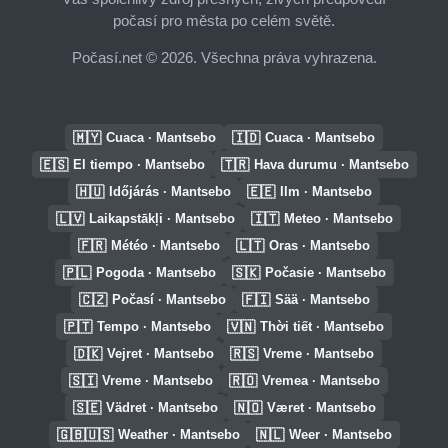
počasí pro města po celém světě.
Počasí.net © 2026. Všechna práva vyhrazena.
🇲🇾
🇮🇩
Cuaca · Mantsebo
Cuaca · Mantsebo
🇪🇸
🇹🇷
El tiempo · Mantsebo
Hava durumu · Mantsebo
🇭🇺
🇪🇪
Időjárás · Mantsebo
Ilm · Mantsebo
🇱🇻
🇮🇹
Laikapstākļi · Mantsebo
Meteo · Mantsebo
🇫🇷
🇱🇹
Météo · Mantsebo
Oras · Mantsebo
🇵🇱
🇸🇰
Pogoda · Mantsebo
Počasie · Mantsebo
🇨🇿
🇫🇮
Počasí · Mantsebo
Sää · Mantsebo
🇵🇹
🇻🇳
Tempo · Mantsebo
Thời tiết · Mantsebo
🇩🇰
🇷🇸
Vejret · Mantsebo
Vreme · Mantsebo
🇸🇮
🇷🇴
Vreme · Mantsebo
Vremea · Mantsebo
🇸🇪
🇳🇴
Vädret · Mantsebo
Været · Mantsebo
🇬🇧🇺🇸
🇳🇱
Weather · Mantsebo
Weer · Mantsebo