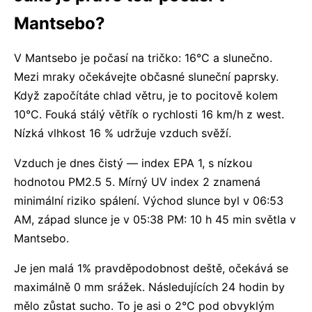
Mantsebo?
V Mantsebo je počasí na tričko: 16°C a slunečno.
Mezi mraky očekávejte občasné sluneční paprsky.
Když započítáte chlad větru, je to pocitově kolem
10°C. Fouká stálý větřík o rychlosti 16 km/h z west.
Nízká vlhkost 16 % udržuje vzduch svěží.
Vzduch je dnes čistý — index EPA 1, s nízkou
hodnotou PM2.5 5. Mírný UV index 2 znamená
minimální riziko spálení. Východ slunce byl v 06:53
AM, západ slunce je v 05:38 PM: 10 h 45 min světla v
Mantsebo.
Je jen malá 1% pravděpodobnost deště, očekává se
maximálně 0 mm srážek. Následujících 24 hodin by
mělo zůstat sucho. To je asi o 2°C pod obvyklým