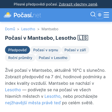
Přesné předpovědi počasí
.
Zobrazit všechny země
.
☰
Počasí.
net
🌐
Domů
>
Lesotho
>
Mantsebo
Počasí v Mantsebo, Lesotho 🇱🇸
Předpověď
Počasí v srpnu
Počasí v září
Roční průměry
Počasí v Lesotho
Živé počasí v Mantsebo, aktuálně 16°C s slunečno.
Zobrazit předpověď na 7 dní, hodinové podmínky a
index kvality ovzduší. Mantsebo se nachází v
Lesotho
— podívejte se na počasí ve všech
hlavních městech v
Lesotho
, nebo procházejte
nejžhavější města právě teď
po celém světě.