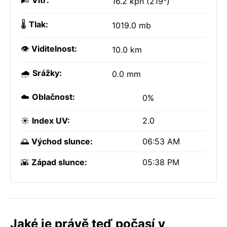
🌬️
Vítr:
16.2 kph (219°)
🌡️
Tlak:
1019.0 mb
👁️
Viditelnost:
10.0 km
🌧️
Srážky:
0.0 mm
☁️
Oblačnost:
0%
☀️
Index UV:
2.0
🌅
Východ slunce:
06:53 AM
🌇
Západ slunce:
05:38 PM
Jaké je právě teď počasí v