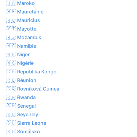
🇲🇦 Maroko
🇲🇷 Mauretánie
🇲🇺 Mauricius
🇾🇹 Mayotte
🇲🇿 Mozambik
🇳🇦 Namibie
🇳🇪 Niger
🇳🇬 Nigérie
🇨🇬 Republika Kongo
🇷🇪 Réunion
🇬🇶 Rovníková Guinea
🇷🇼 Rwanda
🇸🇳 Senegal
🇸🇨 Seychely
🇸🇱 Sierra Leone
🇸🇴 Somálsko