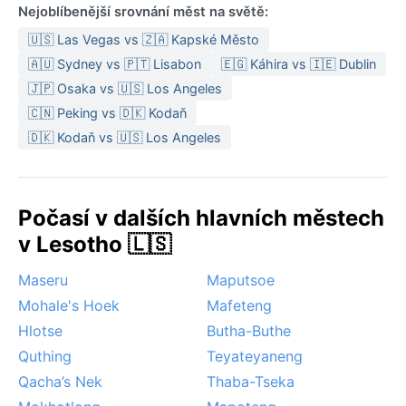
Nejoblíbenější srovnání měst na světě:
🇺🇸 Las Vegas vs 🇿🇦 Kapské Město
🇦🇺 Sydney vs 🇵🇹 Lisabon
🇪🇬 Káhira vs 🇮🇪 Dublin
🇯🇵 Osaka vs 🇺🇸 Los Angeles
🇨🇳 Peking vs 🇩🇰 Kodaň
🇩🇰 Kodaň vs 🇺🇸 Los Angeles
Počasí v dalších hlavních městech
v Lesotho 🇱🇸
Maseru
Maputsoe
Mohale's Hoek
Mafeteng
Hlotse
Butha-Buthe
Quthing
Teyateyaneng
Qacha’s Nek
Thaba-Tseka