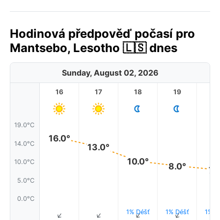
Hodinová předpověď počasí pro
Mantsebo, Lesotho 🇱🇸 dnes
Sunday, August 02, 2026
16
17
18
19
2
19.0°C
16.0°
14.0°C
13.0°
10.0°
10.0°C
8.0°
7.
5.0°C
0.0°C
1% Déšť
1% Déšť
1% D
↑
↑
↑
↑