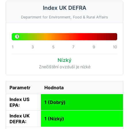
Index UK DEFRA
Department for Environment, Food & Rural Affairs
1
1
3
5
7
9
10
Nízký
Znečištění ovzduší je nízké
Parametr
Hodnota
Index US
1 (Dobrý)
EPA:
Index UK
1 (Nízký)
DEFRA: