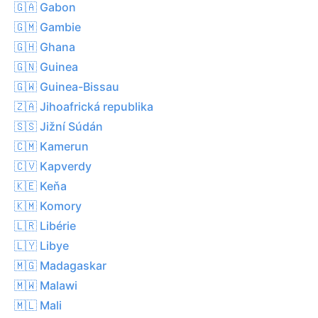
🇬🇦 Gabon
🇬🇲 Gambie
🇬🇭 Ghana
🇬🇳 Guinea
🇬🇼 Guinea-Bissau
🇿🇦 Jihoafrická republika
🇸🇸 Jižní Súdán
🇨🇲 Kamerun
🇨🇻 Kapverdy
🇰🇪 Keňa
🇰🇲 Komory
🇱🇷 Libérie
🇱🇾 Libye
🇲🇬 Madagaskar
🇲🇼 Malawi
🇲🇱 Mali