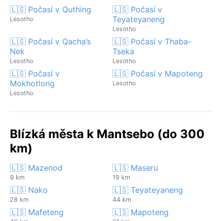
🇱🇸 Počasí v Quthing
🇱🇸 Počasí v
Teyateyaneng
Lesotho
Lesotho
🇱🇸 Počasí v Qacha’s
🇱🇸 Počasí v Thaba-
Nek
Tseka
Lesotho
Lesotho
🇱🇸 Počasí v
🇱🇸 Počasí v Mapoteng
Mokhotlong
Lesotho
Lesotho
Blízká města k Mantsebo (do 300
km)
🇱🇸 Mazenod
🇱🇸 Maseru
9 km
19 km
🇱🇸 Nako
🇱🇸 Teyateyaneng
28 km
44 km
🇱🇸 Mafeteng
🇱🇸 Mapoteng