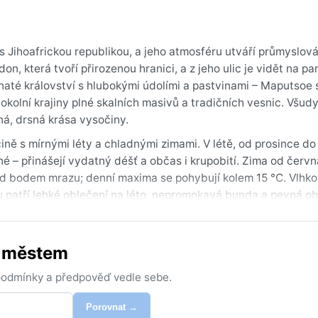
s Jihoafrickou republikou, a jeho atmosféru utváří průmyslová
on, která tvoří přirozenou hranici, a z jeho ulic je vidět na p
rnaté království s hlubokými údolími a pastvinami – Maputsoe 
okolní krajiny plné skalních masivů a tradičních vesnic. Všud
ná, drsná krása vysočiny.
ně s mírnými léty a chladnými zimami. V létě, od prosince do
né – přinášejí vydatný déšť a občas i krupobití. Zima od červ
pod bodem mrazu; denní maxima se pohybují kolem 15 °C. Vlhko
fru patří lehké oblečení na léto, nepromokavá bunda a pevná o
 čepice.
m (březen–květen) – teploty jsou mírné, srážek méně a obloha č
m městem
m jevem jsou letní odpolední bouřky a zimní ranní mlhy v údo
ráz může překvapit i v centru města. Pro cestovatele hledající
 podmínky a předpověď vedle sebe.
ce a příjemné teplo bez extrémů.
Porovnat →