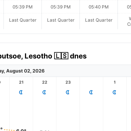
05:39 PM
05:39 PM
05:40 PM
0
Last Quarter
Last Quarter
Last Quarter
C
utsoe, Lesotho 🇱🇸 dnes
y, August 02, 2026
0
21
22
23
1
0°