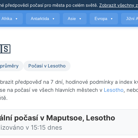
né předpovědi počasí
pro města po celém světě
.
Zobrazit všechny 
Afrika
Antarktida
Asie
Evropa
Jižní 
▼
▼
▼
▼
🇸
 průměry
Počasí v Lesotho
brazit předpověď na 7 dní, hodinové podmínky a index kv
se na počasí ve všech hlavních městech v
Lesotho
, neb
tě.
ální počasí v Maputsoe, Lesotho
lizováno v 15:15 dnes