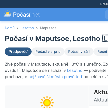
Přes
Počasí.
net
Domů
>
Lesotho
>
Maputsoe
Počasí v Maputsoe, Lesotho 
Předpověď
Počasí v srpnu
Počasí v září
Roční
Živé počasí v Maputsoe, aktuálně 18°C s slunečno. Zo
ovzduší. Maputsoe se nachází v
Lesotho
— podívejte 
procházejte
nejžhavější města právě teď
po celém svě
Aktu
Aktua