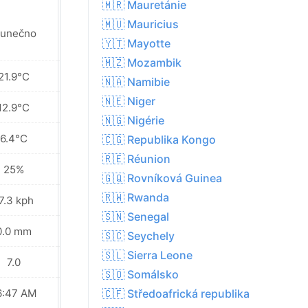
🇲🇷 Mauretánie
🇲🇺 Mauricius
lunečno
Slunečno
🇾🇹 Mayotte
🇲🇿 Mozambik
21.9°C
20.7°C
🇳🇦 Namibie
🇳🇪 Niger
12.9°C
12.9°C
🇳🇬 Nigérie
6.4°C
6.4°C
🇨🇬 Republika Kongo
🇷🇪 Réunion
25%
26%
🇬🇶 Rovníková Guinea
🇷🇼 Rwanda
7.3 kph
11.5 kph
🇸🇳 Senegal
0.0 mm
0.0 mm
🇸🇨 Seychely
🇸🇱 Sierra Leone
7.0
7.0
🇸🇴 Somálsko
6:47 AM
06:46 AM
🇨🇫 Středoafrická republika