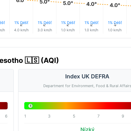
6.0°
5.0°
5.0°
4.0°
4.0°
éšť
1% Déšť
1% Déšť
1% Déšť
1% Déšť
1% Déšť
↑
↑
↑
↑
↑
↑
m/h
4.0 km/h
3.0 km/h
1.0 km/h
1.0 km/h
1.0 km/h
esotho 🇱🇸 (AQI)
Index UK DEFRA
Department for Environment, Food & Rural Affair
1
6
1
3
5
7
9
Nízký