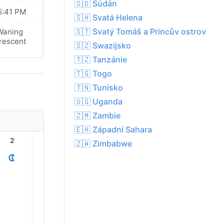
🇸🇩 Súdán
5:41 PM
05:41 PM
🇸🇭 Svatá Helena
🇸🇹 Svatý Tomáš a Princův ostrov
Waning
Waning
rescent
Crescent
🇸🇿 Swazijsko
🇹🇿 Tanzánie
🇹🇬 Togo
🇹🇳 Tunisko
🇺🇬 Uganda
🇿🇲 Zambie
🇪🇭 Západní Sahara
2
3
4
5
6
7
🇿🇼 Zimbabwe