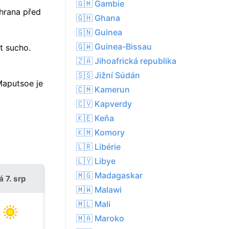
🇬🇲 Gambie
chrana před
🇬🇭 Ghana
🇬🇳 Guinea
🇬🇼 Guinea-Bissau
t sucho.
🇿🇦 Jihoafrická republika
🇸🇸 Jižní Súdán
Maputsoe je
🇨🇲 Kamerun
🇨🇻 Kapverdy
🇰🇪 Keňa
🇰🇲 Komory
🇱🇷 Libérie
🇱🇾 Libye
🇲🇬 Madagaskar
á 7. srp
so 8. srp
🇲🇼 Malawi
🇲🇱 Mali
🇲🇦 Maroko