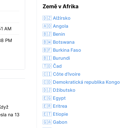
Země v Afrika
🇩🇿 Alžírsko
🇦🇴 Angola
51 AM
🇧🇯 Benin
38 PM
🇧🇼 Botswana
🇧🇫 Burkina Faso
🇧🇮 Burundi
🇹🇩 Čad
🇨🇮 Côte d’Ivoire
🇨🇩 Demokratická republika Kongo
🇩🇯 Džibutsko
🇪🇬 Egypt
🇪🇷 Eritrea
Když
🇪🇹 Etiopie
esla na 13
🇬🇦 Gabon