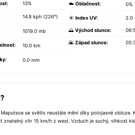
ost:
13%
☁️
Oblačnost:
0%
14.8 kph (226°)
☀️
Index UV:
2.0
🌅
Východ slunce:
06:
1019.0 mb
🌇
Západ slunce:
05:
elnost:
10.0 km
ky:
0.0 mm
e?
 Maputsoe se světlo neustále mění díky polojasné obloze. 
it znatelný vítr 15 km/h z west. Vzduch je suchý, vlhkost kl