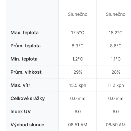
Slunečno
Slunečno
Max. teplota
17.5°C
18.2°C
Prům. teplota
8.3°C
8.6°C
Min. teplota
1.2°C
1.1°C
Prům. vlhkost
29%
28%
Max. vítr
15.5 kph
11.2 kph
Celkové srážky
0.0 mm
0.0 mm
Index UV
6.0
6.0
Východ slunce
06:51 AM
06:50 AM