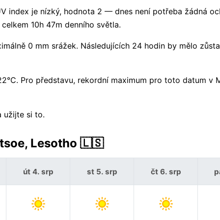
 UV index je nízký, hodnota 2 — dnes není potřeba žádná o
 celkem 10h 47m denního světla.
málně 0 mm srážek. Následujících 24 hodin by mělo zůsta
 22°C. Pro představu, rekordní maximum pro toto datum v 
žijte si to.
soe, Lesotho 🇱🇸
út 4. srp
st 5. srp
čt 6. srp
p