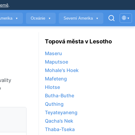
země
.
🌐
Amerika
Oceánie
Severní Amerika
▾
▼
▼
▼
Topová města v Lesotho
Maseru
Maputsoe
Mohale's Hoek
Mafeteng
ality
Hlotse
o
Butha-Buthe
Quthing
Teyateyaneng
Qacha’s Nek
Thaba-Tseka