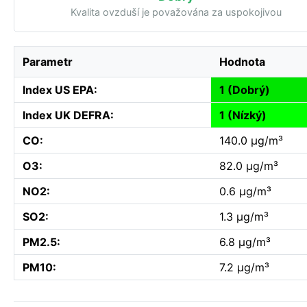
Kvalita ovzduší je považována za uspokojivou
Parametr
Hodnota
Index US EPA:
1 (Dobrý)
Index UK DEFRA:
1 (Nízký)
CO:
140.0 µg/m³
O3:
82.0 µg/m³
NO2:
0.6 µg/m³
SO2:
1.3 µg/m³
PM2.5:
6.8 µg/m³
PM10:
7.2 µg/m³