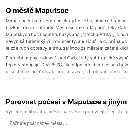
O městě Maputsoe
Maputsoe leží na severním okraji Lesotha, přímo u hranice 
blízkost divoké přírody. Město se rozkládá podél řeky Caled
Malotských hor. Lesotho, nazývané „střecha Afriky“, je ho
nevyniká turistickými monumenty, ale slouží jako brána do 
je zde ruch dopravy a trhů, zatímco za městem začíná klid
Podnebí odpovídá klasifikaci Cwb, tedy subtropické vysoči
teploty stoupají k 25–28 °C, ale odpolední bouřky jsou běž
je suchá a slunečná, ale noci mrazivé, s teplotami často 
celoročně nízká až střední, v létě vyšší před dešti. Do ku
výlety; v zimě je nutná vrstva teplého oblečení, rukavice a
Nejpříjemnější počasí přináší jaro (září–listopad) a podzi
Porovnat počasí v Maputsoe s jiný
Zatímco Maputsoe nezasahují monzuny ani hurikány, typický
Sníh napadne jen výjimečně, spíše na vrcholcích hor, ale m
Vyhledejte libovolné město na světě a porovnejte teplotu,
podmínky jsou ideálními měsíci říjen a duben – sucho, slun