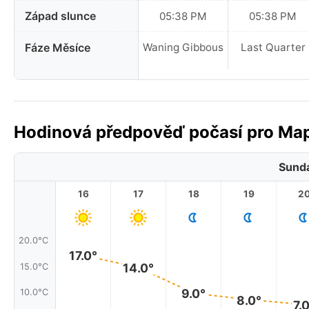
Západ slunce
05:38 PM
05:38 PM
Fáze Měsíce
Waning Gibbous
Last Quarter
Hodinová předpověď počasí pro Map
Sunda
16
17
18
19
2
20.0°C
17.0°
14.0°
15.0°C
9.0°
10.0°C
8.0°
7.