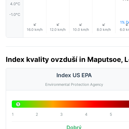
4.0°C
-1.0°C
1% D
↑
↑
↑
↑
16.0 km/h
12.0 km/h
10.0 km/h
8.0 km/h
6.0 k
Index kvality ovzduší in Maputsoe, L
Index US EPA
Environmental Protection Agency
1
1
2
3
4
5
Dobrý