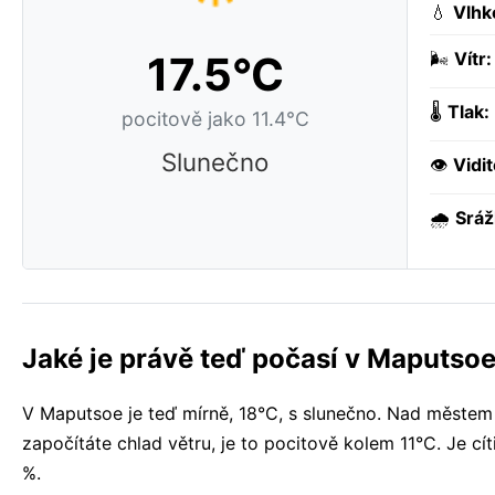
💧
Vlhk
17.5°C
🌬️
Vítr:
🌡️
Tlak:
pocitově jako 11.4°C
Slunečno
👁️
Vidit
🌧️
Sráž
Jaké je právě teď počasí v Maputso
V Maputsoe je teď mírně, 18°C, s slunečno. Nad městem
započítáte chlad větru, je to pocitově kolem 11°C. Je cít
%.