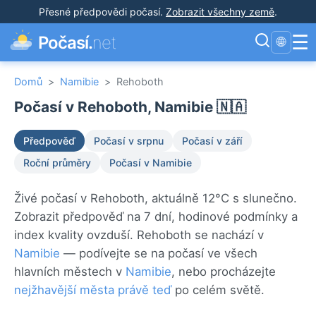
Přesné předpovědi počasí
.
Zobrazit všechny země
.
☰
Počasí.
net
🌐
Domů
>
Namibie
>
Rehoboth
Počasí v Rehoboth, Namibie 🇳🇦
Předpověď
Počasí v srpnu
Počasí v září
Roční průměry
Počasí v Namibie
Živé počasí v Rehoboth, aktuálně 12°C s slunečno.
Zobrazit předpověď na 7 dní, hodinové podmínky a
index kvality ovzduší. Rehoboth se nachází v
Namibie
— podívejte se na počasí ve všech
hlavních městech v
Namibie
, nebo procházejte
nejžhavější města právě teď
po celém světě.