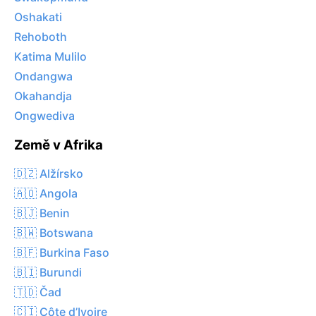
Oshakati
Rehoboth
Katima Mulilo
Ondangwa
Okahandja
Ongwediva
Země v Afrika
🇩🇿 Alžírsko
🇦🇴 Angola
🇧🇯 Benin
🇧🇼 Botswana
🇧🇫 Burkina Faso
🇧🇮 Burundi
🇹🇩 Čad
🇨🇮 Côte d’Ivoire