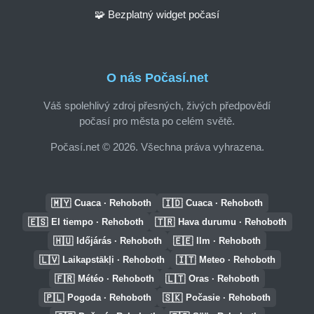
🧩 Bezplatný widget počasí
O nás Počasí.net
Váš spolehlivý zdroj přesných, živých předpovědí
počasí pro města po celém světě.
Počasí.net © 2026. Všechna práva vyhrazena.
🇲🇾
🇮🇩
Cuaca · Rehoboth
Cuaca · Rehoboth
🇪🇸
🇹🇷
El tiempo · Rehoboth
Hava durumu · Rehoboth
🇭🇺
🇪🇪
Időjárás · Rehoboth
Ilm · Rehoboth
🇱🇻
🇮🇹
Laikapstākļi · Rehoboth
Meteo · Rehoboth
🇫🇷
🇱🇹
Météo · Rehoboth
Oras · Rehoboth
🇵🇱
🇸🇰
Pogoda · Rehoboth
Počasie · Rehoboth