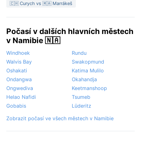
do září – slunečné dny bez extrémních veder, ideální
🇨🇭 Curych vs 🇲🇦 Marrákeš
na výlety. Zajímavým jevem jsou ojedinělé prachové
bouře, které mohou na jaře snížit viditelnost. Sněžení
nepřipadá v úvahu, mlha je vzácná. Vlny veder v létě
Počasí v dalších hlavních městech
představují jediné riziko, ale díky suchému vzduchu
jsou snesitelné. Rehoboth nabízí poklidný úkryt před
v Namibie 🇳🇦
prudkým sluncem a ochutnávku života na pouštním
Windhoek
Rundu
okraji.
Walvis Bay
Swakopmund
Oshakati
Katima Mulilo
Ondangwa
Okahandja
Ongwediva
Keetmanshoop
Helao Nafidi
Tsumeb
Gobabis
Lüderitz
Zobrazit počasí ve všech městech v Namibie