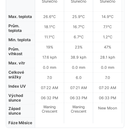
Slunečno
Slunečno
Slunečno
Max. teplota
26.6°C
25.9°C
14.9°C
Prům.
18.1°C
16.7°C
7.1°C
teplota
11.1°C
6.7°C
1.2°C
Min. teplota
19%
23%
47%
Prům.
vlhkost
17.6 kph
38.9 kph
28.1 kph
Max. vítr
0.0 mm
0.0 mm
0.0 mm
Celkové
srážky
7.0
6.0
7.0
Index UV
07:22 AM
07:21 AM
07:20 AM
Východ
06:32 PM
06:33 PM
06:33 PM
slunce
Waning
Waning
New Moon
N
Západ
Crescent
Crescent
slunce
Fáze Měsíce