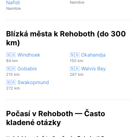
Nafidi
Namibie
Namibie
Blízká města k Rehoboth (do 300
km)
🇳🇦 Windhoek
🇳🇦 Okahandja
84 km
150 km
🇳🇦 Gobabis
🇳🇦 Walvis Bay
215 km
267 km
🇳🇦 Swakopmund
272 km
Počasí v Rehoboth — Často
kladené otázky