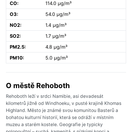
CO:
114.0 µg/m³
O3:
54.0 µg/m³
NO2:
1.4 µg/m³
SO2:
1.7 µg/m³
PM2.5:
4.8 µg/m³
PM10:
5.0 µg/m³
O městě Rehoboth
Rehoboth leží v srdci Namibie, asi devadesát
kilometrů jižně od Windhoeku, v pusté krajině Khomas
Highland. Město je známé svou komunitou Basterů a
bohatou kulturní historií, která se odráží v místním
muzeu a starém kostele. Geografie je typicky
polopouštní – suchá, kamenitá, s nízkými kopci a