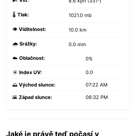
🌬️
Vítr:
8.6 kph (331°)
🌡️
Tlak:
1021.0 mb
👁️
Viditelnost:
10.0 km
🌧️
Srážky:
0.0 mm
☁️
Oblačnost:
0%
☀️
Index UV:
0.0
🌅
Východ slunce:
07:22 AM
🌇
Západ slunce:
06:32 PM
Jaké je právě teď počasí v