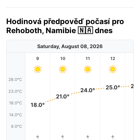
Hodinová předpověď počasí pro
Rehoboth, Namibie 🇳🇦 dnes
Saturday, August 08, 2026
9
10
11
12
1
28.0°C
25.
25.0°
24.0°
23.0°C
21.0°
18.0°C
18.0°
14.0°C
9.0°C
↑
↑
↑
↑