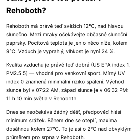
Rehoboth?
Rehoboth má právě teď svěžích 12°C, nad hlavou
slunečno. Mezi mraky očekávejte občasné sluneční
paprsky. Pocitová teplota je jen o něco níže, kolem
9°C. Vzduch je vyprahlý, vlhkost je nyní 24 %.
Kvalita vzduchu je právě teď dobrá (US EPA index 1,
PM2.5 5) — vhodná pro venkovní sport. Mírný UV
index 0 znamená minimální riziko spálení. Východ
slunce byl v 07:22 AM, západ slunce je v 06:32 PM:
11 h 10 min světla v Rehoboth.
Dnes se neočekává žádný déšť, předpověď hlásí
minimum srážek. Během dne se oteplí, maxima
dosáhnou kolem 27°C. To je asi o 2°C nad obvyklým
průměrem pro srpna v Rehoboth.