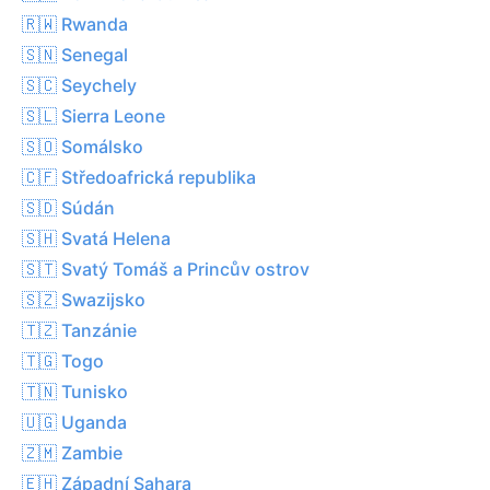
🇷🇼 Rwanda
🇸🇳 Senegal
🇸🇨 Seychely
🇸🇱 Sierra Leone
🇸🇴 Somálsko
🇨🇫 Středoafrická republika
🇸🇩 Súdán
🇸🇭 Svatá Helena
🇸🇹 Svatý Tomáš a Princův ostrov
🇸🇿 Swazijsko
🇹🇿 Tanzánie
🇹🇬 Togo
🇹🇳 Tunisko
🇺🇬 Uganda
🇿🇲 Zambie
🇪🇭 Západní Sahara