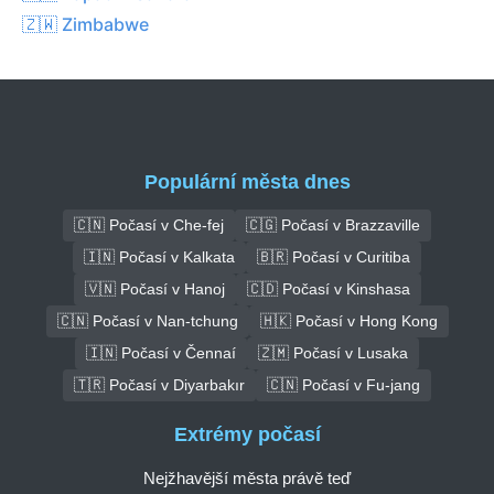
🇿🇼 Zimbabwe
Populární města dnes
🇨🇳 Počasí v Che-fej
🇨🇬 Počasí v Brazzaville
🇮🇳 Počasí v Kalkata
🇧🇷 Počasí v Curitiba
🇻🇳 Počasí v Hanoj
🇨🇩 Počasí v Kinshasa
🇨🇳 Počasí v Nan-tchung
🇭🇰 Počasí v Hong Kong
🇮🇳 Počasí v Čennaí
🇿🇲 Počasí v Lusaka
🇹🇷 Počasí v Diyarbakır
🇨🇳 Počasí v Fu-jang
Extrémy počasí
Nejžhavější města právě teď