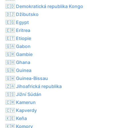
🇨🇩 Demokratická republika Kongo
🇩🇯 Džibutsko
🇪🇬 Egypt
🇪🇷 Eritrea
🇪🇹 Etiopie
🇬🇦 Gabon
🇬🇲 Gambie
🇬🇭 Ghana
🇬🇳 Guinea
🇬🇼 Guinea-Bissau
🇿🇦 Jihoafrická republika
🇸🇸 Jižní Súdán
🇨🇲 Kamerun
🇨🇻 Kapverdy
🇰🇪 Keňa
🇰🇲 Komory