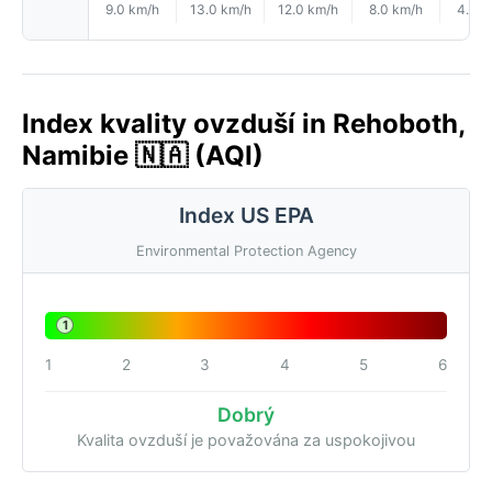
9.0 km/h
13.0 km/h
12.0 km/h
8.0 km/h
4.0 k
Index kvality ovzduší in Rehoboth,
Namibie 🇳🇦 (AQI)
Index US EPA
Environmental Protection Agency
1
1
2
3
4
5
6
Dobrý
Kvalita ovzduší je považována za uspokojivou