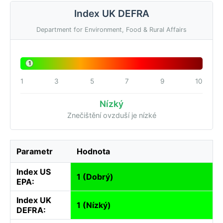
Index UK DEFRA
Department for Environment, Food & Rural Affairs
1
1
3
5
7
9
10
Nízký
Znečištění ovzduší je nízké
Parametr
Hodnota
Index US
1 (Dobrý)
EPA:
Index UK
1 (Nízký)
DEFRA: