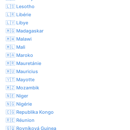
🇱🇸 Lesotho
🇱🇷 Libérie
🇱🇾 Libye
🇲🇬 Madagaskar
🇲🇼 Malawi
🇲🇱 Mali
🇲🇦 Maroko
🇲🇷 Mauretánie
🇲🇺 Mauricius
🇾🇹 Mayotte
🇲🇿 Mozambik
🇳🇪 Niger
🇳🇬 Nigérie
🇨🇬 Republika Kongo
🇷🇪 Réunion
🇬🇶 Rovníková Guinea