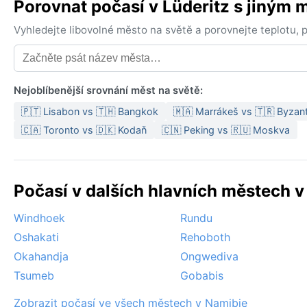
Porovnat počasí v Lüderitz s jiným
Vyhledejte libovolné město na světě a porovnejte teplotu,
Nejoblíbenější srovnání měst na světě:
🇵🇹 Lisabon vs 🇹🇭 Bangkok
🇲🇦 Marrákeš vs 🇹🇷 Byzan
🇨🇦 Toronto vs 🇩🇰 Kodaň
🇨🇳 Peking vs 🇷🇺 Moskva
Počasí v dalších hlavních městech v
Windhoek
Rundu
Oshakati
Rehoboth
Okahandja
Ongwediva
Tsumeb
Gobabis
Zobrazit počasí ve všech městech v Namibie