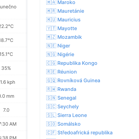
🇲🇦 Maroko
lunečno
Slunečno
🇲🇷 Mauretánie
🇲🇺 Mauricius
22.2°C
19.5°C
🇾🇹 Mayotte
🇲🇿 Mozambik
18.7°C
15.5°C
🇳🇪 Niger
15.1°C
12.7°C
🇳🇬 Nigérie
🇨🇬 Republika Kongo
35%
60%
🇷🇪 Réunion
🇬🇶 Rovníková Guinea
1.6 kph
16.9 kph
🇷🇼 Rwanda
0.0 mm
0.0 mm
🇸🇳 Senegal
🇸🇨 Seychely
7.0
6.0
🇸🇱 Sierra Leone
🇸🇴 Somálsko
7:30 AM
07:29 AM
🇨🇫 Středoafrická republika
6:38 PM
06:38 PM