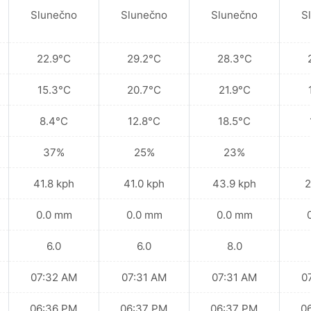
Slunečno
Slunečno
Slunečno
S
22.9°C
29.2°C
28.3°C
15.3°C
20.7°C
21.9°C
8.4°C
12.8°C
18.5°C
37%
25%
23%
41.8 kph
41.0 kph
43.9 kph
2
0.0 mm
0.0 mm
0.0 mm
6.0
6.0
8.0
07:32 AM
07:31 AM
07:31 AM
0
06:36 PM
06:37 PM
06:37 PM
0