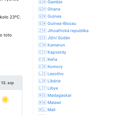
🇬🇲 Gambie
🇬🇭 Ghana
🇬🇳 Guinea
kolo 23°C.
🇬🇼 Guinea-Bissau
🇿🇦 Jihoafrická republika
o toto
🇸🇸 Jižní Súdán
🇨🇲 Kamerun
🇨🇻 Kapverdy
🇰🇪 Keňa
🇰🇲 Komory
🇱🇸 Lesotho
🇱🇷 Libérie
 13. srp
pá 14. srp
🇱🇾 Libye
🇲🇬 Madagaskar
🇲🇼 Malawi
🇲🇱 Mali