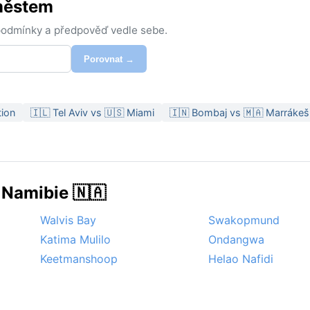
 městem
 podmínky a předpověď vedle sebe.
Porovnat →
tion
🇮🇱 Tel Aviv vs 🇺🇸 Miami
🇮🇳 Bombaj vs 🇲🇦 Marrákeš
 Namibie 🇳🇦
Walvis Bay
Swakopmund
Katima Mulilo
Ondangwa
Keetmanshoop
Helao Nafidi