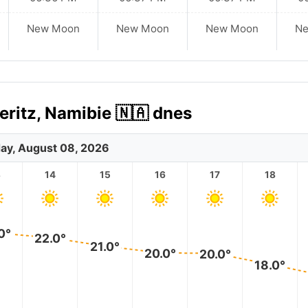
New Moon
New Moon
New Moon
N
ritz, Namibie 🇳🇦 dnes
ay, August 08, 2026
3
14
15
16
17
18
0°
22.0°
21.0°
20.0°
20.0°
18.0°