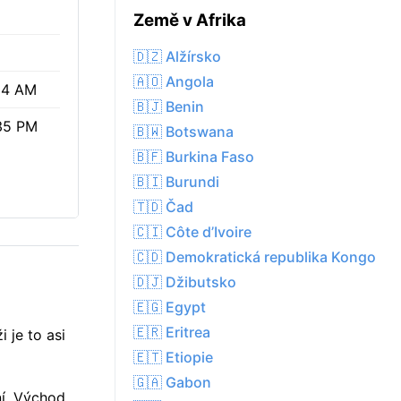
Země v Afrika
🇩🇿 Alžírsko
🇦🇴 Angola
34 AM
🇧🇯 Benin
35 PM
🇧🇼 Botswana
🇧🇫 Burkina Faso
🇧🇮 Burundi
🇹🇩 Čad
🇨🇮 Côte d’Ivoire
🇨🇩 Demokratická republika Kongo
🇩🇯 Džibutsko
🇪🇬 Egypt
🇪🇷 Eritrea
 je to asi
🇪🇹 Etiopie
🇬🇦 Gabon
ní. Východ