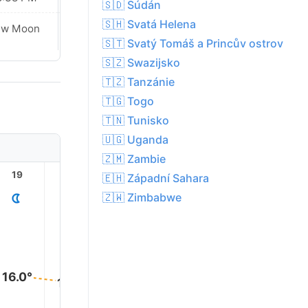
🇸🇩 Súdán
🇸🇭 Svatá Helena
Waxing
ew Moon
Crescent
🇸🇹 Svatý Tomáš a Princův ostrov
🇸🇿 Swazijsko
🇹🇿 Tanzánie
🇹🇬 Togo
🇹🇳 Tunisko
🇺🇬 Uganda
🇿🇲 Zambie
19
20
21
22
23
🇪🇭 Západní Sahara
🇿🇼 Zimbabwe
16.0°
15.0°
14.0°
13.0°
13.0°
12.0°