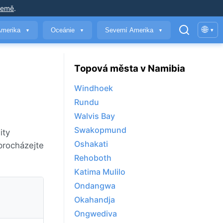
země
.
🌐
Amerika
Oceánie
Severní Amerika
▾
▼
▼
▼
Topová města v Namibia
Windhoek
Rundu
Walvis Bay
Swakopmund
ity
Oshakati
procházejte
Rehoboth
Katima Mulilo
Ondangwa
Okahandja
Ongwediva