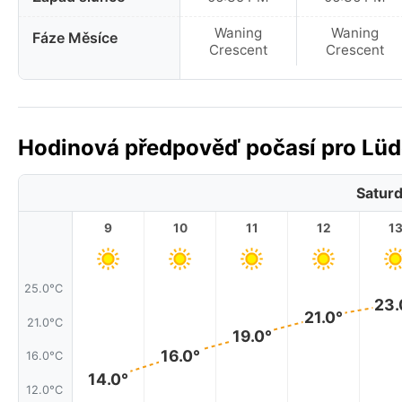
Waning
Waning
Fáze Měsíce
Crescent
Crescent
Hodinová předpověď počasí pro Lüde
Saturd
9
10
11
12
1
25.0°C
23.
21.0°
21.0°C
19.0°
16.0°
16.0°C
14.0°
12.0°C