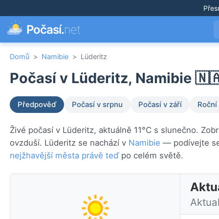
Přes
Počasí.
net
Domů
>
Namibie
>
Lüderitz
Počasí v Lüderitz, Namibie 🇳
Předpověď
Počasí v srpnu
Počasí v září
Roční
Živé počasí v Lüderitz, aktuálně 11°C s slunečno. Zob
ovzduší. Lüderitz se nachází v
Namibie
— podívejte se
nejžhavější města právě teď
po celém světě.
Aktu
Aktua