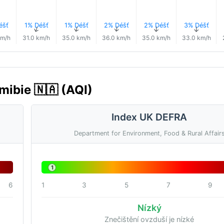
éšť
1% Déšť
1% Déšť
2% Déšť
2% Déšť
3% Déšť
↑
↑
↑
↑
↑
↑
km/h
31.0 km/h
35.0 km/h
36.0 km/h
35.0 km/h
33.0 km/h
mibie 🇳🇦 (AQI)
Index UK DEFRA
Department for Environment, Food & Rural Affair
1
6
1
3
5
7
9
Nízký
Znečištění ovzduší je nízké