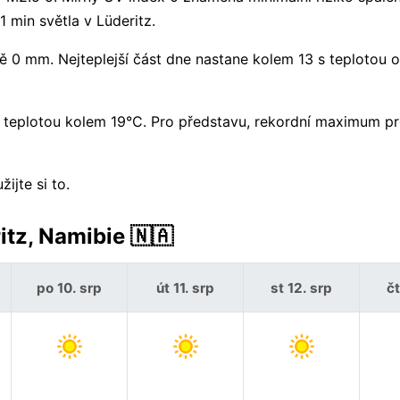
1 min světla v Lüderitz.
0 mm. Nejteplejší část dne nastane kolem 13 s teplotou o
 s teplotou kolem 19°C. Pro představu, rekordní maximum pr
ijte si to.
tz, Namibie 🇳🇦
po 10. srp
út 11. srp
st 12. srp
čt