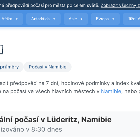
né předpovědi počasí
pro města po celém světě
.
Zobrazit všechny 
Afrika
Antarktida
Asie
Evropa
Jižní 
▼
▼
▼
▼

 průměry
Počasí v Namibie
razit předpověď na 7 dní, hodinové podmínky a index kval
 na počasí ve všech hlavních městech v
Namibie
, nebo 
ální počasí v Lüderitz, Namibie
lizováno v 8:30 dnes