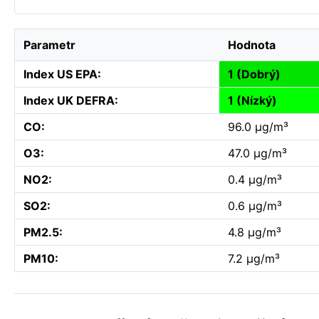
Parametr
Hodnota
Index US EPA:
1 (Dobrý)
Index UK DEFRA:
1 (Nízký)
CO:
96.0 µg/m³
O3:
47.0 µg/m³
NO2:
0.4 µg/m³
SO2:
0.6 µg/m³
PM2.5:
4.8 µg/m³
PM10:
7.2 µg/m³