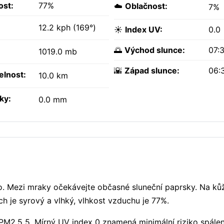
ost:
77%
☁️
Oblačnost:
7%
12.2 kph (169°)
☀️
Index UV:
0.0
🌅
Východ slunce:
07:
1019.0 mb
🌇
Západ slunce:
06:
elnost:
10.0 km
ky:
0.0 mm
. Mezi mraky očekávejte občasné sluneční paprsky. Na kůži
ch je syrový a vlhký, vlhkost vzduchu je 77%.
PM2.5 5. Mírný UV index 0 znamená minimální riziko spále