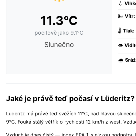
💧
Vlhk
11.3°C
🌬️
Vítr:
🌡️
Tlak:
pocitově jako 9.1°C
Slunečno
👁️
Vidit
🌧️
Sráž
Jaké je právě teď počasí v Lüderitz?
Lüderitz má právě teď svěžích 11°C, nad hlavou slunečno
9°C. Fouká stálý větřík o rychlosti 12 km/h z west. Vzdu
Vzduch je dnes čistý — index EPA 1, s nízkou hodnotou 