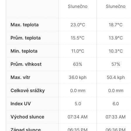
Slunečno
Slunečno
Max. teplota
23.0°C
18.7°C
Prům. teplota
15.5°C
13.9°C
Min. teplota
11.0°C
10.3°C
Prům. vlhkost
63%
57%
Max. vítr
36.0 kph
50.4 kph
Celkové srážky
0.0 mm
0.0 mm
Index UV
5.0
6.0
Východ slunce
07:34 AM
07:33 AM
Západ slunce
06:35 PM
06:36 PM