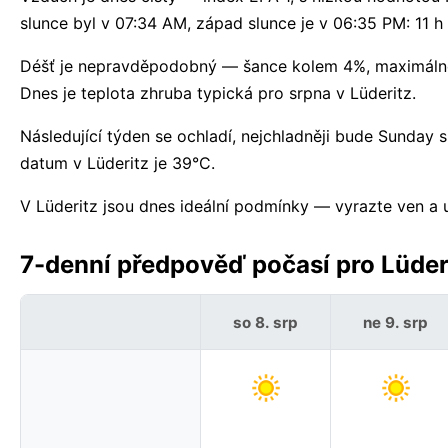
slunce byl v 07:34 AM, západ slunce je v 06:35 PM: 11 h 
Déšť je nepravděpodobný — šance kolem 4%, maximálně 
Dnes je teplota zhruba typická pro srpna v Lüderitz.
Následující týden se ochladí, nejchladněji bude Sunday
datum v Lüderitz je 39°C.
V Lüderitz jsou dnes ideální podmínky — vyrazte ven a už
7-denní předpověď počasí pro Lüderi
so 8. srp
ne 9. srp