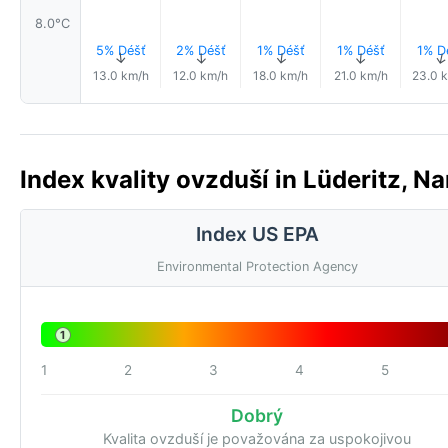
8.0°C
5% Déšť
2% Déšť
1% Déšť
1% Déšť
1% D
↑
↑
↑
↑
13.0 km/h
12.0 km/h
18.0 km/h
21.0 km/h
23.0 
Index kvality ovzduší in Lüderitz, Na
Index US EPA
Environmental Protection Agency
1
1
2
3
4
5
Dobrý
Kvalita ovzduší je považována za uspokojivou