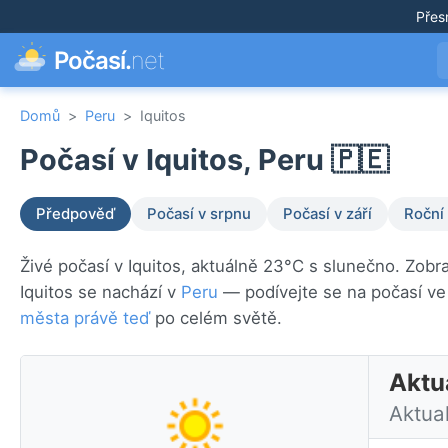
Přes
Počasí.
net
Domů
>
Peru
>
Iquitos
Počasí v Iquitos, Peru 🇵🇪
Předpověď
Počasí v srpnu
Počasí v září
Roční
Živé počasí v Iquitos, aktuálně 23°C s slunečno. Zobr
Iquitos se nachází v
Peru
— podívejte se na počasí v
města právě teď
po celém světě.
Aktuá
Aktua