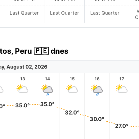
Last Quarter
Last Quarter
Last Quarter
C
os, Peru 🇵🇪 dnes
y, August 02, 2026
2
13
14
15
16
17
35.0°
35.0°
0°
32.0°
30.0°
27.0°