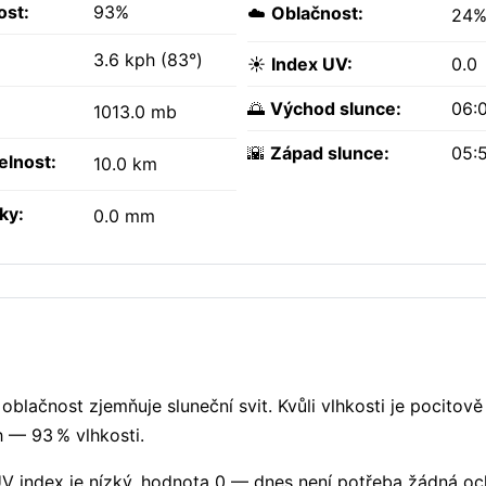
ost:
93%
☁️
Oblačnost:
24
3.6 kph (83°)
☀️
Index UV:
0.0
🌅
Východ slunce:
06:
1013.0 mb
🌇
Západ slunce:
05:
elnost:
10.0 km
ky:
0.0 mm
 oblačnost zjemňuje sluneční svit. Kvůli vlhkosti je pocito
h — 93 % vlhkosti.
 UV index je nízký, hodnota 0 — dnes není potřeba žádná o