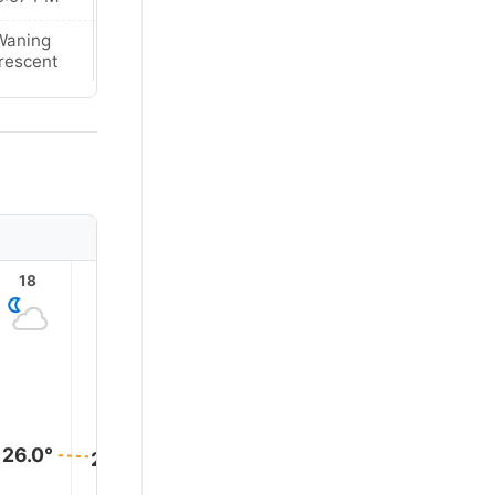
Waning
Waning
rescent
Crescent
18
19
20
21
22
23
26.0°
26.0°
25.0°
24.0°
23.0°
22.0°