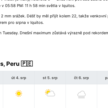
v 05:58 PM: 11 h 58 min světla v Iquitos.
 mm srážek. Déšť by měl přijít kolem 22, takže venkovní 
rem pro srpna v Iquitos.
lem Tuesday. Dnešní maximum zůstává výrazně pod rekorde
s, Peru 🇵🇪
út 4. srp
st 5. srp
čt 6. srp
p