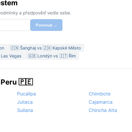
ěstem
 podmínky a předpověď vedle sebe.
Porovnat →
bon
🇨🇳 Šanghaj vs 🇿🇦 Kapské Město
 Las Vegas
🇬🇧 Londýn vs 🇮🇹 Řím
 Peru 🇵🇪
Pucallpa
Chimbote
Juliaca
Cajamarca
Sullana
Chincha Alta