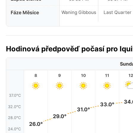
Fáze Měsíce
Waning Gibbous
Last Quarter
Hodinová předpověď počasí pro Iquit
Sunda
8
9
10
11
1
37.0°C
34.
33.0°
32.0°C
31.0°
29.0°
28.0°C
26.0°
24.0°C