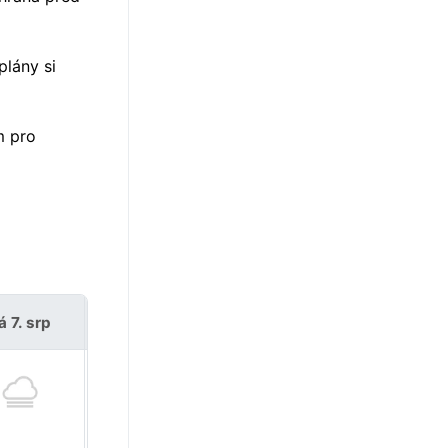
plány si
m pro
á 7. srp
so 8. srp