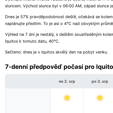
sluncem. Východ slunce byl v 06:00 AM, západ slunce je 
Dnes je 57% pravděpodobnost deště, očekává se kolem 2
naplánujte předtím. To je asi o 4°C nad obvyklým průmě
Výhled na 7 dní je nestálý, s deštěm soustředěným ko
Iquitos k tomuto datu, 40°C.
Sečteno: dnes je v Iquitos skvělý den na pobyt venku.
7-denní předpověď počasí pro Iquito
ne 2. srp
po 3. srp