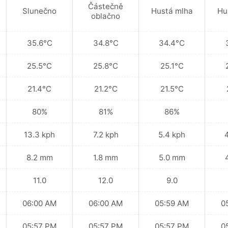
Částečně
Slunečno
Hustá mlha
Hu
oblačno
35.6°C
34.8°C
34.4°C
25.5°C
25.8°C
25.1°C
21.4°C
21.2°C
21.5°C
80%
81%
86%
13.3 kph
7.2 kph
5.4 kph
8.2 mm
1.8 mm
5.0 mm
11.0
12.0
9.0
06:00 AM
06:00 AM
05:59 AM
0
05:57 PM
05:57 PM
05:57 PM
0