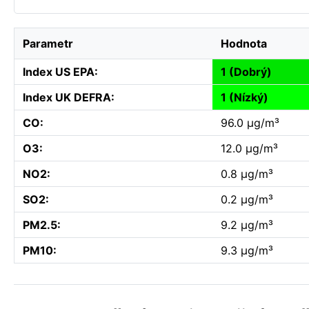
Parametr
Hodnota
Index US EPA:
1 (Dobrý)
Index UK DEFRA:
1 (Nízký)
CO:
96.0 µg/m³
O3:
12.0 µg/m³
NO2:
0.8 µg/m³
SO2:
0.2 µg/m³
PM2.5:
9.2 µg/m³
PM10:
9.3 µg/m³