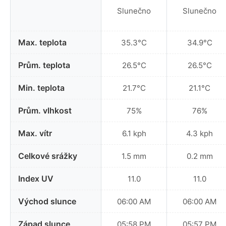
Slunečno
Slunečno
Max. teplota
35.3°C
34.9°C
Prům. teplota
26.5°C
26.5°C
Min. teplota
21.7°C
21.1°C
Prům. vlhkost
75%
76%
Max. vítr
6.1 kph
4.3 kph
Celkové srážky
1.5 mm
0.2 mm
Index UV
11.0
11.0
Východ slunce
06:00 AM
06:00 AM
Západ slunce
05:58 PM
05:57 PM