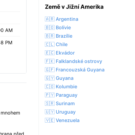
%
Země v Jižní Amerika
🇦🇷 Argentina
🇧🇴 Bolívie
00 AM
🇧🇷 Brazílie
58 PM
🇨🇱 Chile
🇪🇨 Ekvádor
🇫🇰 Falklandské ostrovy
🇬🇫 Francouzská Guyana
🇬🇾 Guyana
🇨🇴 Kolumbie
🇵🇾 Paraguay
🇸🇷 Surinam
🇺🇾 Uruguay
vě mnohem
🇻🇪 Venezuela
chrana před