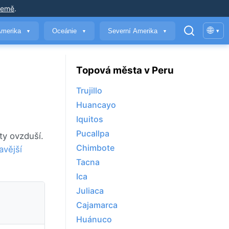
země
.
🌐
Amerika
Oceánie
Severní Amerika
▾
▼
▼
▼
Topová města v Peru
Trujillo
Huancayo
Iquitos
Pucallpa
ty ovzduší.
Chimbote
avější
Tacna
Ica
Juliaca
Cajamarca
Huánuco