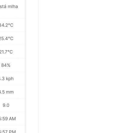
stá mlha
Mlha
34.2°C
29.0°C
25.4°C
24.3°C
21.7°C
21.3°C
84%
88%
4.3 kph
4.3 kph
4.5 mm
0.3 mm
9.0
8.0
5:59 AM
05:59 AM
5:57 PM
05:57 PM