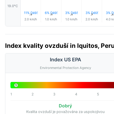
19.0°C
11% Déšť
6% Déšť
3% Déšť
3% Déšť
3% D
↑
↑
↑
↑
2.0 km/h
1.0 km/h
1.0 km/h
2.0 km/h
4.0 k
Index kvality ovzduší in Iquitos, Per
Index US EPA
Environmental Protection Agency
1
1
2
3
4
5
Dobrý
Kvalita ovzduší je považována za uspokojivou