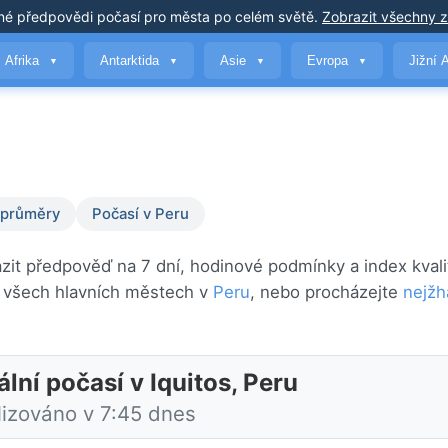
né předpovědi počasí
pro města po celém světě
.
Zobrazit všechny 
Afrika
Antarktida
Asie
Evropa
Jižní 
▼
▼
▼
▼
 průměry
Počasí v Peru
azit předpověď na 7 dní, hodinové podmínky a index kvali
e všech hlavních městech v
Peru
, nebo procházejte
nejžh
lní počasí v Iquitos, Peru
lizováno v 7:45 dnes