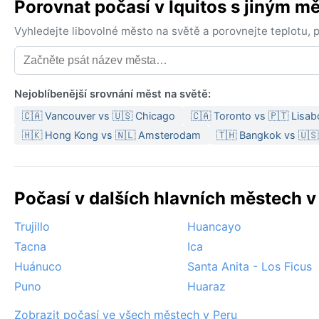
Porovnat počasí v Iquitos s jiným m
Vyhledejte libovolné město na světě a porovnejte teplotu,
Nejoblíbenější srovnání měst na světě:
🇨🇦 Vancouver vs 🇺🇸 Chicago
🇨🇦 Toronto vs 🇵🇹 Lisa
🇭🇰 Hong Kong vs 🇳🇱 Amsterodam
🇹🇭 Bangkok vs 🇺
Počasí v dalších hlavních městech v
Trujillo
Huancayo
Tacna
Ica
Huánuco
Santa Anita - Los Ficus
Puno
Huaraz
Zobrazit počasí ve všech městech v Peru