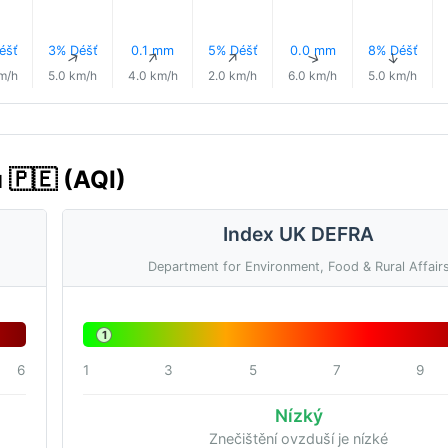
éšť
3% Déšť
0.1 mm
5% Déšť
0.0 mm
8% Déšť
↑
↑
↑
↑
↑
↑
m/h
5.0 km/h
4.0 km/h
2.0 km/h
6.0 km/h
5.0 km/h
u 🇵🇪 (AQI)
Index UK DEFRA
Department for Environment, Food & Rural Affair
1
6
1
3
5
7
9
Nízký
Znečištění ovzduší je nízké